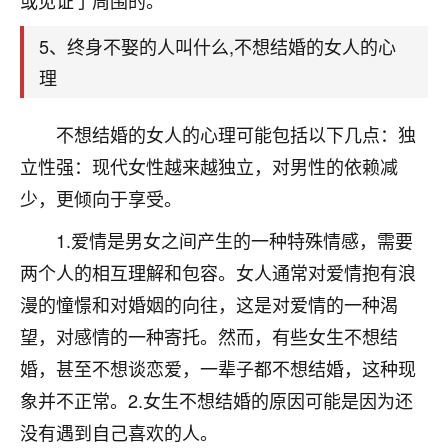
或见证了周围的。
着我晋升有望，我半信半疑的按照老师建议，做了化
太岁还有一个发钱粮，本来年前的人事调整，拖到年
5、终身不娶的人叫什么,不想结婚的女人的心
后，我以为都没戏了，结果开年一上班，开会提拔升
职第一个就是我，职务无所谓，主要是底薪加了
理
3000，非常开心，无论如何，感恩感谢！🙏🏻
不想结婚的女人的心理可能包括以下几点：独
鹿森
：恭喜升职加薪！！，请客吗？�
立性强：现代女性越来越独立，对男性的依赖减
32
12小时前 来自北京
少，更倾向于享受。
心心相印
1.爱情是男女之间产生的一种特殊情感，需要
我身体不太好，总是病病殃殃的，去检查又没什么大
两个人的相互理解和包容。女人通常对爱情抱有浪
问题，反正就是不舒服。中医西医看遍了，找不到问
漫的憧憬和对婚姻的向往，这是对爱情的一种渴
题，后来无意中看到有人推荐慧来老师，跟老师聊过
之后，心情豁然开朗，也听老师建议，处理了一些因
望，对感情的一种寄托。然而，有些女生不想结
果问题。今年以来，身体比以前好多，主要是心情好
婚，甚至不想谈恋爱，一辈子都不想结婚，这种现
了，老师说境随心转，现在深有体会了。
象并不正常。2.女生不想结婚的原因可能是因为还
鹿森
：是的，其实跟老师聊过之后，最大的感
没有遇到自己喜欢的人。
触，首先就是心态会变好，万般皆是命，半点