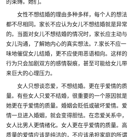
的束缚。她们。
七零老顽童
：我母亲前年离世，刚开始我经常
女性不想结婚的理由多种多样，每个人的想法
做梦梦见她，后来也是朋友介绍，找到慧来老
师，安排了超度法事，做梦再也没有梦到过
都不尽相同。家长不应认为女儿不想结婚就是异常
了，一开始是半信半疑的，图个心安，给亡母
的。当面对女儿不想结婚的情况时，家长应主动与
超度，现在看来，人不信也不行。
女儿沟通，了解她内心的真实想法。7.家长不应一
11
2天前 来自云南
味地催促女儿结婚，更不应使用恶语相向。这样的
行为只会加剧双方的感情裂痕，甚至可能给女儿带
优秀的张同学
来巨大的心理压力。
老师收徒吗？？我对这些很感兴趣
15
2天前 来自山西
女人只想谈恋爱，不想结婚。更在乎爱情的质
量。有些女人只爱不结婚，很重要的一个原因就是
她更在乎爱情的质量。婚姻会贬低或破坏爱情。爱
情一旦进入婚姻，就会变得胆怯。在恋爱关系中，
女人比男人更情绪化。女人更在乎爱情的质量。高
质量的爱情应该是纯洁的，不应该承担家庭的所谓