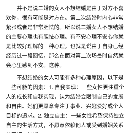
不由人！
并不是说二婚的女人不想结婚是由于对方不喜
欢你，很有可能是对方在。第二次结婚时内心非常
9
1天前 来自四川
紧张或者是非常胆怯的。所以说二婚女人不想结婚
金白水清
的主要心理也有胆怯心理。有不安心理不安心你就
我也想找老师看看，有没有人给个联系方式的啊？
是比较好理解的一种心理，也就是说由于自身已经
经历过一段回忆，那么在面对第二次场景时自然就
鹿森
：慧来老师微信：gjsy0624
会心里感到不安。这种。
12
1天前 来自江西
不想结婚的女人可能有多种心理原因，以下是
青春168
一些可能的因素：1. 自我实现：一些女性更注重个
我也想要，我也想要！
人的成长和自我实现，认为结婚会限制自己的发展
15
2天前 来自山西
和自由。她们更愿意专注于事业、兴趣爱好或个人
Jessica李
目标的追求。2. 独立自主：一些女性希望保持独立
老师做不做超度法事？我想给我奶奶做超度，她今年
自主的生活方式，不愿意依赖他人或受到婚姻关系
刚去世了。