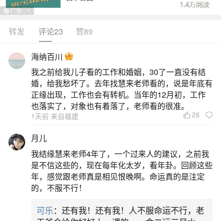
转发
评论23
赞89
生活中像不想结婚的女生是什么心理？都是很
常见的问题，但是小问题不注意可能会引起大麻
海纳百川
烦，下面就这个问题给大家做一些解读：
我之前给我儿子看的工作和婚姻，30了一直没有结
婚，给我愁坏了。去年找慧来老师看的，说是年底有
1、。只想谈恋爱不想结婚,只谈恋爱不结婚是
正缘出现，工作也会有转机。当年的12月初，工作
什么心理、叫什么
也落实了，对象也有着落了，老师看的很准。
26
1天前 来自福建
一个女生只想谈恋爱不想结婚，可能是向往爱
月儿
情，但不愿意承受婚姻的责任、压力、义务，希望
我结缘慧来老师4年了，一个过来人的建议，之前我
自己有爱情的滋润，又不想要承担婚姻带来的各种
是不信这些的，现在每年化太岁，看年卦。回顾这些
年，感觉跟老师真是相见恨晚啊。命运真的是注定
问题。这类人被人叫做“不婚族”，她们喜欢自由自在
的，不服不行！
的单身生活，有对象但不愿意踏入婚姻生活。只谈
可乐
：还有我！还有我！人不服命运不行，老
恋爱不结婚的人心理是怎样，其实每个人都不一