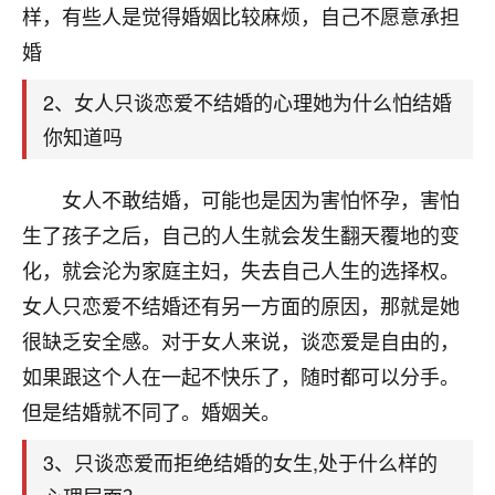
天爷会给你好好上一课的。一命二运三风水，
样，有些人是觉得婚姻比较麻烦，自己不愿意承担
哪样不服都不行！
婚
平安是福
：我也是每年找老师化太岁，看年
卦，认识老师3年了，都是缘分啊！
2、女人只谈恋爱不结婚的心理她为什么怕结婚
19
17分钟前 来自湖北
你知道吗
心若莲花
女人不敢结婚，可能也是因为害怕怀孕，害怕
我是做餐饮的，这两年，生意屡屡受挫，店开一家关
生了孩子之后，自己的人生就会发生翻天覆地的变
一家，要么生意不好，生意好的就出事。前些年攒的
家底快败光了，真是倒霉！我也想找人看看到底怎么
化，就会沦为家庭主妇，失去自己人生的选择权。
回事？
女人只恋爱不结婚还有另一方面的原因，那就是她
很缺乏安全感。对于女人来说，谈恋爱是自由的，
鹿森
：你可以找老师看看，人有时不服命不行
啊！
如果跟这个人在一起不快乐了，随时都可以分手。
太阳当空赵
：我也做餐饮的，生意不算大，但
但是结婚就不同了。婚姻关。
是我从找店开始都是找慧来老师跟进的，选
址、风水、还有开业日子，哪哪都看了，虽然
3、只谈恋爱而拒绝结婚的女生,处于什么样的
大环境不好，但是我家生意还可以，前几天又