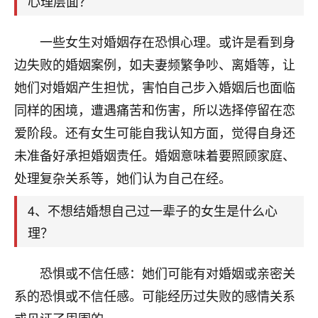
心理层面？
刚找老师做了补财库，希望财运更好一点！
18
2小时前 来自海南
一些女生对婚姻存在恐惧心理。或许是看到身
边失败的婚姻案例，如夫妻频繁争吵、离婚等，让
梦醒时分
她们对婚姻产生担忧，害怕自己步入婚姻后也面临
我女儿高二叛逆，大半年不上学，一说她就要死要活
的，把我们两口子愁的不行，朋友给我推荐的慧来老
同样的困境，遭遇痛苦和伤害，所以选择停留在恋
师，一开始我是病急乱投医，这半年来，法事一个个
爱阶段。还有女生可能自我认知方面，觉得自身还
做完，我女儿跟变了个人一样，不期望她能考多好的
未准备好承担婚姻责任。婚姻意味着要照顾家庭、
大学，只要能安安稳稳的把书读了，身体心理都健健
康康的我就很知足了！
处理复杂关系等，她们认为自己在经。
鹿森
：可怜天下父母心啊！
4、不想结婚想自己过一辈子的女生是什么心
理？
16
3小时前 来自河北
付深
恐惧或不信任感：她们可能有对婚姻或亲密关
我是公司人事调整，有升迁机会，但同时竞争的我们
系的恐惧或不信任感。可能经历过失败的感情关系
三个，找老师的时候是抱着侥幸心理，没想到老师看