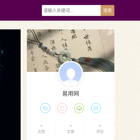
易用网
-
-
-
点赞
文章
评论