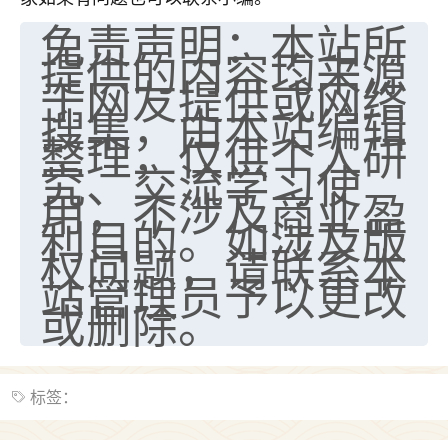
免责声明：本站所
七零老顽童
：我母亲前年离世，刚开始我经常
做梦梦见她，后来也是朋友介绍，找到慧来老
提供的内容均来源
师，安排了超度法事，做梦再也没有梦到过
于网友提供或网络
了，一开始是半信半疑的，图个心安，给亡母
搜集，由本站编辑
超度，现在看来，人不信也不行。
整理，仅供个人研
究、交流学习使
11
2天前 来自云南
用，不涉及商业盈
优秀的张同学
利目的。如涉及版
老师收徒吗？？我对这些很感兴趣
权问题，请联系本
15
2天前 来自山西
站管理员予以更改
或删除。
标签：