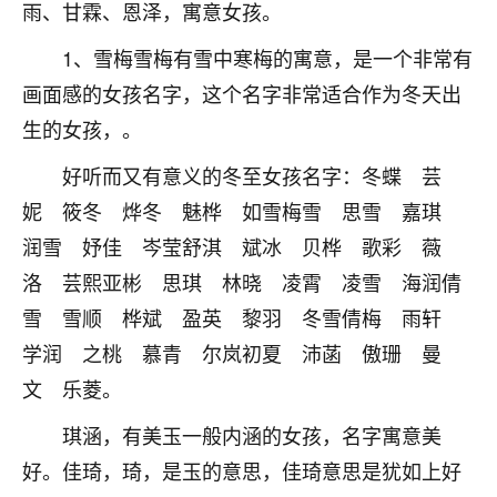
着我晋升有望，我半信半疑的按照老师建议，做了化
雨、甘霖、恩泽，寓意女孩。
太岁还有一个发钱粮，本来年前的人事调整，拖到年
后，我以为都没戏了，结果开年一上班，开会提拔升
1、雪梅雪梅有雪中寒梅的寓意，是一个非常有
职第一个就是我，职务无所谓，主要是底薪加了
画面感的女孩名字，这个名字非常适合作为冬天出
3000，非常开心，无论如何，感恩感谢！🙏🏻
生的女孩，。
鹿森
：恭喜升职加薪！！，请客吗？�
好听而又有意义的冬至女孩名字：冬蝶 芸
32
12小时前 来自北京
妮 筱冬 烨冬 魅桦 如雪梅雪 思雪 嘉琪
润雪 妤佳 岑莹舒淇 斌冰 贝桦 歌彩 薇
心心相印
洛 芸熙亚彬 思琪 林晓 凌霄 凌雪 海润倩
我身体不太好，总是病病殃殃的，去检查又没什么大
雪 雪顺 桦斌 盈英 黎羽 冬雪倩梅 雨轩
问题，反正就是不舒服。中医西医看遍了，找不到问
题，后来无意中看到有人推荐慧来老师，跟老师聊过
学润 之桃 慕青 尔岚初夏 沛菡 傲珊 曼
之后，心情豁然开朗，也听老师建议，处理了一些因
文 乐菱。
果问题。今年以来，身体比以前好多，主要是心情好
了，老师说境随心转，现在深有体会了。
琪涵，有美玉一般内涵的女孩，名字寓意美
鹿森
：是的，其实跟老师聊过之后，最大的感
好。佳琦，琦，是玉的意思，佳琦意思是犹如上好
触，首先就是心态会变好，万般皆是命，半点