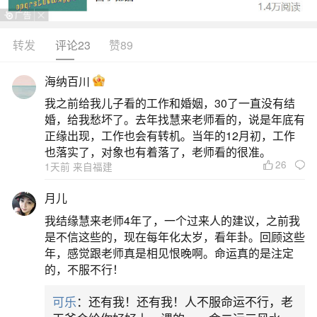
知暖、冬宜、怀曦、雪蘅、嘉宁等，兼顾节气寓意
与五行调和。冬至是“阴极阳生”之时，名字宜融入光
转发
评论23
赞89
明、温暖、坚韧之意。如“昭雪”寓阳光破寒、纯净明
海纳百川
朗；“映冬”“怀曦”取自冬日晨光意象，呼应阳气初
我之前给我儿子看的工作和婚姻，30了一直没有结
升；“知暖”“冬宜”则现代清新，传递温柔力量与节气
婚，给我愁坏了。去年找慧来老师看的，说是年底有
专属感。传统用字偏爱
正缘出现，工作也会有转机。当年的12月初，工作
也落实了，对象也有着落了，老师看的很准。
26
二、冬至出生的女孩起什么名字好冬至生人命
1天前 来自福建
带正财事业旺
月儿
我结缘慧来老师4年了，一个过来人的建议，之前我
【沫彤】“沫”字取自成语“相濡以沫”，比喻同处
是不信这些的，现在每年化太岁，看年卦。回顾这些
困境，相互救助，用在名字里形容孩子乐于助人、
年，感觉跟老师真是相见恨晚啊。命运真的是注定
的，不服不行！
心地纯良；“彤”意为红色，用作人名表现热情、乐
观、积极；两字搭配起名不仅优美动听，还寓指孩
可乐
：还有我！还有我！人不服命运不行，老