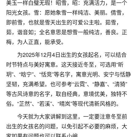
美玉一样白璧无瑕！昭雪，昭：充满活力，是一个
不由人！
阳光女孩。雪：愿她象雪一样纯洁、美丽。倩雪，
9
1天前 来自四川
即前雪，也就是雪天出生的可爱公主啦。茹雪，
茹，谐音如；全名意思是想雪一般纯洁，善良。正
金白水清
梅，为人正直，能承受。
我也想找老师看看，有没有人给个联系方式的啊？
为2025年12月4日出生的女孩起名，可以结合
鹿森
：慧来老师微信：gjsy0624
时节特点与美好寓意。这天接近冬至，可选用“昕
12
1天前 来自江西
玥”、“晗宁”、“恬竞”等名字，寓意光明、安宁与恬静
坚韧，充满希望。也可参考“云霓”、“静嘉”、“清猗”
青春168
等古风诗意的名字，取自经典，意境优美，独特不
我也想要，我也想要！
15
2天前 来自山西
俗。“芷然”、“若溪”、“晴岚”等现代清新风格的。
Jessica李
今天就为大家讲解到这里，一定要注意冬至前
老师做不做超度法事？我想给我奶奶做超度，她今年
出生的女孩名的问题，以免引起不必要的麻烦，大
刚去世了。
家如果有问题也可以联系小编。