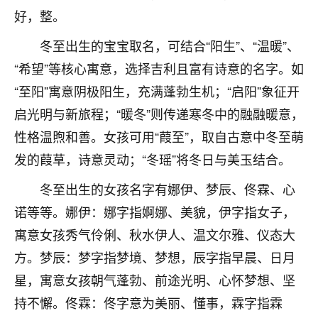
刚找老师做了补财库，希望财运更好一点！
好，整。
18
2小时前 来自海南
冬至出生的宝宝取名，可结合“阳生”、“温暖”、
梦醒时分
“希望”等核心寓意，选择吉利且富有诗意的名字。如
我女儿高二叛逆，大半年不上学，一说她就要死要活
“至阳”寓意阴极阳生，充满蓬勃生机；“启阳”象征开
的，把我们两口子愁的不行，朋友给我推荐的慧来老
启光明与新旅程；“暖冬”则传递寒冬中的融融暖意，
师，一开始我是病急乱投医，这半年来，法事一个个
性格温煦和善。女孩可用“葭至”，取自古意中冬至萌
做完，我女儿跟变了个人一样，不期望她能考多好的
大学，只要能安安稳稳的把书读了，身体心理都健健
发的葭草，诗意灵动；“冬瑶”将冬日与美玉结合。
康康的我就很知足了！
冬至出生的女孩名字有娜伊、梦辰、佟霖、心
鹿森
：可怜天下父母心啊！
诺等等。娜伊：娜字指婀娜、美貌，伊字指女子，
16
寓意女孩秀气伶俐、秋水伊人、温文尔雅、仪态大
3小时前 来自河北
方。梦辰：梦字指梦境、梦想，辰字指早晨、日月
付深
星，寓意女孩朝气蓬勃、前途光明、心怀梦想、坚
我是公司人事调整，有升迁机会，但同时竞争的我们
持不懈。佟霖：佟字意为美丽、懂事，霖字指霖
三个，找老师的时候是抱着侥幸心理，没想到老师看