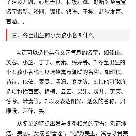
天爷会给你好好上一课的。一命二运三风水，
子活泼开朗、心地善良、积极乐观。好听冬至宝宝
哪样不服都不行！
名字锻新、泽刚、锻和、锦语、子栋、超秋发箫、
平安是福
：我也是每年找老师化太岁，看年
言涵、。
卦，认识老师3年了，都是缘分啊！
三、冬至出生的小女孩小名叫什么
19
17分钟前 来自湖北
心若莲花
4.还可以选择具有文艺气息的名字，如佳佳、
我是做餐饮的，这两年，生意屡屡受挫，店开一家关
芙蓉、小芷、丁丁、素素、婷婷等。5.冬至出生的
一家，要么生意不好，生意好的就出事。前些年攒的
小女孩小名也可以选择寓意温暖的名称，如琪琪、
家底快败光了，真是倒霉！我也想找人看看到底怎么
回事？
诗诗、依依、雯雯、涵涵、寒寒等。6.其他可能的
选项包括西西、梅梅、云云、果果、灵儿、芙芙、
鹿森
：你可以找老师看看，人有时不服命不行
兮兮、潇潇等。7.以及表达阳光、活泼的名称，如
啊！
太阳当空赵
：我也做餐饮的，生意不算大，但
暖暖、萍萍、笑。
是我从找店开始都是找慧来老师跟进的，选
址、风水、还有开业日子，哪哪都看了，虽然
从冬至的特点出发与冬季相关的字雪：象征纯
大环境不好，但是我家生意还可以，前几天又
洁、美丽。女孩名“雪瑶”，“瑶”为美玉，寓意珍贵美