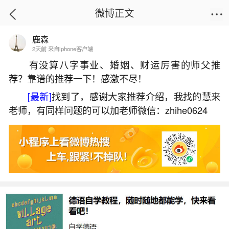
微博正文
鹿森
首页
姻缘情感
正文
2天前 来自iphone客户端
有没算八字事业、婚姻、财运厉害的师父推
荐？靠谱的推荐一下！感激不尽！
冬至前出生的女孩名
[最新]
找到了，感谢大家推荐介绍，我找的慧来
2026-07-09 18:00:44
28 9 赞
老师，有同样问题的可以加老师微信：zhihe0624
生活中像冬至前出生的女孩名都是很常见的问
题，但是小问题不注意可能会引起大麻烦，下面就
这个问题给大家做一些解读：
一、适合冬至出生的名字女孩
适合冬至出生的女孩名字推荐：昭雪、映冬、