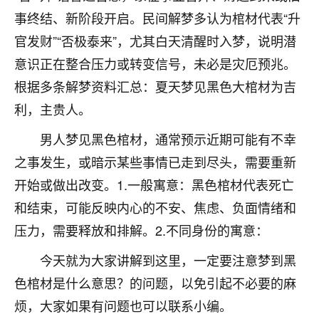
事终结、新阶段开启。民间解梦多认为棺材代表“升
七零老顽童
：我母亲前年离世，刚开始我经常
做梦梦见她，后来也是朋友介绍，找到慧来老
官发财”“否极泰来”，尤其白天清醒时入梦，说明潜
师，安排了超度法事，做梦再也没有梦到过
意识正在整合压力或转变信号，未必是灾厄预兆。
了，一开始是半信半疑的，图个心安，给亡母
根据多条解梦资料汇总：夏天梦见黑色大棺材为吉
超度，现在看来，人不信也不行。
利，主贵人。
11
2天前 来自云南
男人梦见黑色棺材，通常预示近期可能有不幸
优秀的张同学
之事发生，或暗示某些事情已走到尽头，需要重新
老师收徒吗？？我对这些很感兴趣
开始或做出改变。1.一般寓意：黑色棺材代表死亡
15
2天前 来自山西
和结束，可能反映内心的不安、焦虑、负面情绪和
压力，需要释放和排解。2.不同身份的寓意：
今天就为大家讲解到这里，一定要注意梦到黑
色棺材是什么意思？的问题，以免引起不必要的麻
烦，大家如果有问题也可以联系小编。