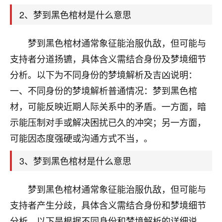
天爷会给你好好上一课的。一命二运三风水，
哪样不服都不行！
2、梦到黑色棺材是什么意思
平安是福
：我也是每年找老师化太岁，看年
卦，认识老师3年了，都是缘分啊！
梦到黑色棺材通常象征能治服仇敌，但可能与
19
支持者分道扬镳，具体含义需结合身份及梦境细节
17分钟前 来自湖北
分析。以下为不同身份的梦境解析及吉凶说明：
心若莲花
一、不同身份的梦境解析普通情况：梦到黑色棺
我是做餐饮的，这两年，生意屡屡受挫，店开一家关
材，可能反映近期人际关系中的矛盾。一方面，暗
一家，要么生意不好，生意好的就出事。前些年攒的
家底快败光了，真是倒霉！我也想找人看看到底怎么
示能压制对手或解决困扰已久的冲突；另一方面，
回事？
可能因态度强硬或沟通方式不当，。
鹿森
：你可以找老师看看，人有时不服命不行
3、梦到黑色棺材是什么意思
啊！
太阳当空赵
：我也做餐饮的，生意不算大，但
梦到黑色棺材通常象征能治服仇敌，但可能与
是我从找店开始都是找慧来老师跟进的，选
址、风水、还有开业日子，哪哪都看了，虽然
支持者产生分歧，具体含义需结合身份和梦境细节
大环境不好，但是我家生意还可以，前几天又
分析。以下是根据不同身份和梦境解析的详细说