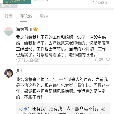
转发
评论23
赞89
生活中像梦到黑色棺材是什么意思？都是很常
见的问题，但是小问题不注意可能会引起大麻烦，
海纳百川
下面就这个问题给大家做一些解读：
我之前给我儿子看的工作和婚姻，30了一直没有结
婚，给我愁坏了。去年找慧来老师看的，说是年底有
1、梦见很多黑棺材是什么意思
正缘出现，工作也会有转机。当年的12月初，工作
也落实了，对象也有着落了，老师看的很准。
26
1天前 来自福建
梦见很多黑棺材可能有以下几种解释：1.不祥
之兆与内心焦虑：梦见很多黑棺材可能预示着近期
月儿
会遇到一些困难或挫折，这个梦境反映了你的内心
我结缘慧来老师4年了，一个过来人的建议，之前我
可能处于一种不安、焦虑的状态，可能有些事情让
是不信这些的，现在每年化太岁，看年卦。回顾这些
年，感觉跟老师真是相见恨晚啊。命运真的是注定
你感到压力和困扰。它也可能提醒你要更加小心谨
的，不服不行！
慎，避免一些不必要的风险和麻烦。2.家庭幸福与
可乐
：还有我！还有我！人不服命运不行，老
事业好运：另一种解释是，这个梦境可能预示着家