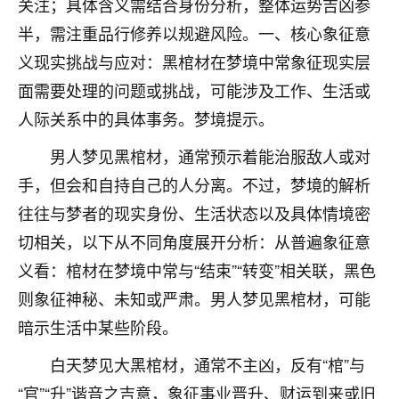
关注；具体含义需结合身份分析，整体运势吉凶参
不由人！
半，需注重品行修养以规避风险。一、核心象征意
9
义现实挑战与应对：黑棺材在梦境中常象征现实层
1天前 来自四川
面需要处理的问题或挑战，可能涉及工作、生活或
金白水清
人际关系中的具体事务。梦境提示。
我也想找老师看看，有没有人给个联系方式的啊？
男人梦见黑棺材，通常预示着能治服敌人或对
鹿森
：慧来老师微信：gjsy0624
手，但会和自持自己的人分离。不过，梦境的解析
12
1天前 来自江西
往往与梦者的现实身份、生活状态以及具体情境密
切相关，以下从不同角度展开分析：从普遍象征意
青春168
义看：棺材在梦境中常与“结束”“转变”相关联，黑色
我也想要，我也想要！
15
2天前 来自山西
则象征神秘、未知或严肃。男人梦见黑棺材，可能
暗示生活中某些阶段。
Jessica李
老师做不做超度法事？我想给我奶奶做超度，她今年
白天梦见大黑棺材，通常不主凶，反有“棺”与
刚去世了。
“官”“升”谐音之吉意，象征事业晋升、财运到来或旧