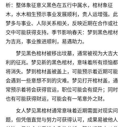
着我晋升有望，我半信半疑的按照老师建议，做了化
析：整体象征意义黑色在五行中属水，棺材象征
太岁还有一个发钱粮，本来年前的人事调整，拖到年
木，水木相生预示事业发展顺利，贵人运增强。此
后，我以为都没戏了，结果开年一上班，开会提拔升
职第一个就是我，职务无所谓，主要是底薪加了
梦多与事业、人际关系相关，反映近期在合作或社
3000，非常开心，无论如何，感恩感谢！🙏🏻
交中可能获得支持。季节影响春天：梦到黑色棺材
鹿森
：恭喜升职加薪！！，请客吗？�
为吉兆，事业推进顺利，易遇助力。
32
梦见黑色棺材被移出坟墓，通常被视为大吉大
12小时前 来自北京
利的征兆。梦见新的黑色棺材，意味着所有烦恼都
心心相印
将消失。梦到棺材盖被盖上，可能预示着近期可能
我身体不太好，总是病病殃殃的，去检查又没什么大
会遇到一些意想不到的灾难。梦见打开棺材盖，通
问题，反正就是不舒服。中医西医看遍了，找不到问
题，后来无意中看到有人推荐慧来老师，跟老师聊过
常预示着将会获得官运，职位可能会有提升；同时
之后，心情豁然开朗，也听老师建议，处理了一些因
也有可能获得财运，可能会有一笔意外之财。
果问题。今年以来，身体比以前好多，主要是心情好
了，老师说境随心转，现在深有体会了。
女人梦见黑棺材通常意味着近期需面对现实问
题，但凭借直觉与努力可获得认可，成果易被他人
鹿森
：是的，其实跟老师聊过之后，最大的感
触，首先就是心态会变好，万般皆是命，半点