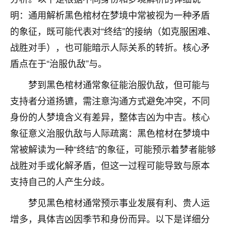
刚找老师做了补财库，希望财运更好一点！
明：通用解析黑色棺材在梦境中常被视为一种矛盾
18
2小时前 来自海南
的象征，既可能代表对“终结”的接纳（如克服困难、
战胜对手），也可能暗示人际关系的转折。核心矛
梦醒时分
盾点在于“治服仇敌”与。
我女儿高二叛逆，大半年不上学，一说她就要死要活
的，把我们两口子愁的不行，朋友给我推荐的慧来老
梦到黑色棺材通常象征能治服仇敌，但可能与
师，一开始我是病急乱投医，这半年来，法事一个个
做完，我女儿跟变了个人一样，不期望她能考多好的
支持者分道扬镳，需注意沟通方式避免冲突，不同
大学，只要能安安稳稳的把书读了，身体心理都健健
身份的人梦境含义有差异，整体吉凶为中吉。核心
康康的我就很知足了！
象征意义治服仇敌与人际疏离：黑色棺材在梦境中
鹿森
：可怜天下父母心啊！
常被解读为一种“终结”的象征，可能预示着梦者能够
战胜对手或化解矛盾，但这一过程可能导致与原本
16
3小时前 来自河北
支持自己的人产生分歧。
付深
梦见黑色棺材通常预示事业发展有利、贵人运
我是公司人事调整，有升迁机会，但同时竞争的我们
三个，找老师的时候是抱着侥幸心理，没想到老师看
增多，具体吉凶因季节和身份而异。以下是详细分