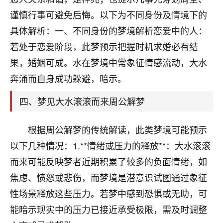
刚找老师做了补财库，希望财运更好一点！
谨慎行事可避免后悔。以下为不同身份及情境下的
18
2小时前 来自海南
具体解析：一、不同身份的梦境解析恋爱中的人：
若处于恋爱阶段，此梦预示把握时机求婚必有结
梦醒时分
果，婚姻可成。水在梦境中常象征情感流动，大水
我女儿高二叛逆，大半年不上学，一说她就要死要活
的，把我们两口子愁的不行，朋友给我推荐的慧来老
奔涌而自身成功躲避，暗示。
师，一开始我是病急乱投医，这半年来，法事一个个
做完，我女儿跟变了个人一样，不期望她能考多好的
四、梦见大水滚滚而来周公解梦
大学，只要能安安稳稳的把书读了，身体心理都健健
康康的我就很知足了！
根据周公解梦的传统解读，此类梦境可能预示
鹿森
：可怜天下父母心啊！
以下几种情况：1.**情绪或压力的释放**：大水滚滚
而来可能反映梦者近期积累了较多的负面情绪，如
16
3小时前 来自河北
焦虑、愤怒或悲伤，而梦境是潜意识试图通过象征
付深
性场景释放这些压力。若梦中感到恐惧或无助，可
我是公司人事调整，有升迁机会，但同时竞争的我们
能暗示现实中的压力已接近承受极限，需及时调整
三个，找老师的时候是抱着侥幸心理，没想到老师看