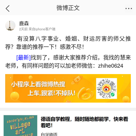
微博正文
鹿森
首页
姻缘情感
正文
2天前 来自iphone客户端
有没算八字事业、婚姻、财运厉害的师父推
荐？靠谱的推荐一下！感激不尽！
梦见好大的水滚滚而来把我冲走
[最新]
找到了，感谢大家推荐介绍，我找的慧来
2026-07-09 15:54:27
5 8 赞
老师，有同样问题的可以加老师微信：zhihe0624