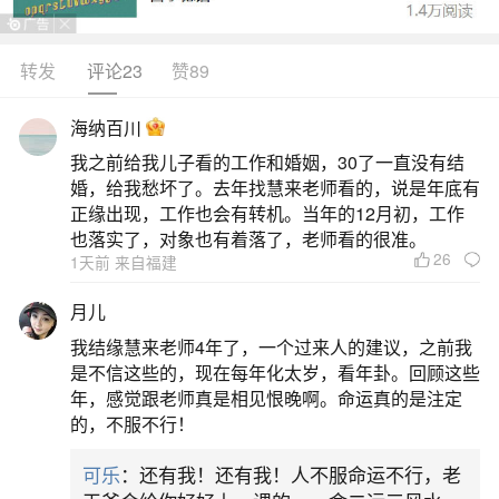
转发
评论23
赞89
生活中像梦见好大的水滚滚而来把我冲走都是
很常见的问题，但是小问题不注意可能会引起大麻
海纳百川
烦，下面就这个问题给大家做一些解读：
我之前给我儿子看的工作和婚姻，30了一直没有结
婚，给我愁坏了。去年找慧来老师看的，说是年底有
一、梦见巨大洪水滚滚而来
正缘出现，工作也会有转机。当年的12月初，工作
也落实了，对象也有着落了，老师看的很准。
26
1天前 来自福建
梦见巨大洪水滚滚而来，多象征情绪积压、压
力过大或生活中面临不可控的变化，属于常见的情
月儿
绪宣泄型梦境，不必过度担忧。洪水在梦中常代表
我结缘慧来老师4年了，一个过来人的建议，之前我
汹涌而难以掌控的内在情绪，比如长期压抑的焦
是不信这些的，现在每年化太岁，看年卦。回顾这些
年，感觉跟老师真是相见恨晚啊。命运真的是注定
虑、愤怒、悲伤，或对某件事（如工作变动、家庭
的，不服不行！
矛盾、健康问题）的无力感。水势越大，往往说明
可乐
：还有我！还有我！人不服命运不行，老
情绪积累越久、冲击感越强。也有解梦观点认为，