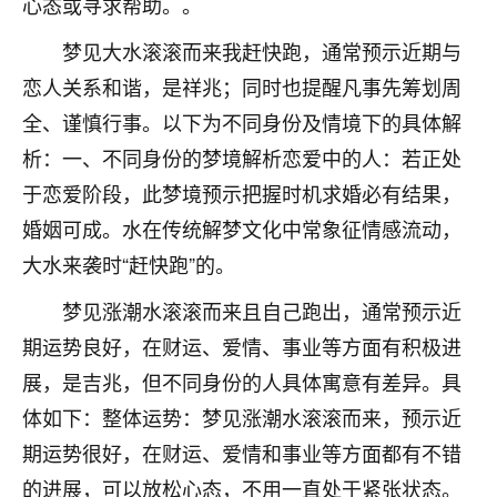
心态或寻求帮助。。
着我晋升有望，我半信半疑的按照老师建议，做了化
太岁还有一个发钱粮，本来年前的人事调整，拖到年
梦见大水滚滚而来我赶快跑，通常预示近期与
后，我以为都没戏了，结果开年一上班，开会提拔升
职第一个就是我，职务无所谓，主要是底薪加了
恋人关系和谐，是祥兆；同时也提醒凡事先筹划周
3000，非常开心，无论如何，感恩感谢！🙏🏻
全、谨慎行事。以下为不同身份及情境下的具体解
析：一、不同身份的梦境解析恋爱中的人：若正处
鹿森
：恭喜升职加薪！！，请客吗？�
于恋爱阶段，此梦境预示把握时机求婚必有结果，
32
12小时前 来自北京
婚姻可成。水在传统解梦文化中常象征情感流动，
心心相印
大水来袭时“赶快跑”的。
我身体不太好，总是病病殃殃的，去检查又没什么大
梦见涨潮水滚滚而来且自己跑出，通常预示近
问题，反正就是不舒服。中医西医看遍了，找不到问
题，后来无意中看到有人推荐慧来老师，跟老师聊过
期运势良好，在财运、爱情、事业等方面有积极进
之后，心情豁然开朗，也听老师建议，处理了一些因
展，是吉兆，但不同身份的人具体寓意有差异。具
果问题。今年以来，身体比以前好多，主要是心情好
体如下：整体运势：梦见涨潮水滚滚而来，预示近
了，老师说境随心转，现在深有体会了。
期运势很好，在财运、爱情和事业等方面都有不错
鹿森
：是的，其实跟老师聊过之后，最大的感
的进展，可以放松心态，不用一直处于紧张状态。
触，首先就是心态会变好，万般皆是命，半点