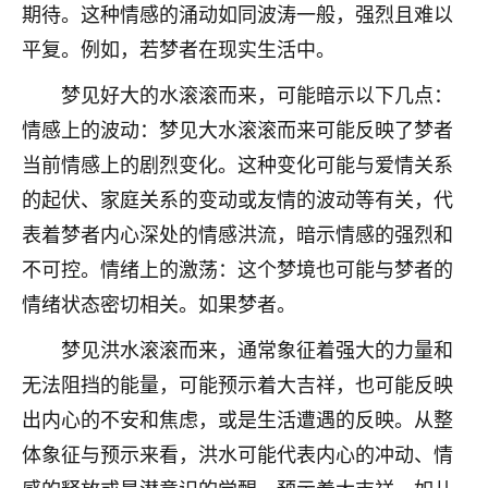
期待。这种情感的涌动如同波涛一般，强烈且难以
七零老顽童
：我母亲前年离世，刚开始我经常
平复。例如，若梦者在现实生活中。
做梦梦见她，后来也是朋友介绍，找到慧来老
师，安排了超度法事，做梦再也没有梦到过
梦见好大的水滚滚而来，可能暗示以下几点：
了，一开始是半信半疑的，图个心安，给亡母
情感上的波动：梦见大水滚滚而来可能反映了梦者
超度，现在看来，人不信也不行。
当前情感上的剧烈变化。这种变化可能与爱情关系
11
2天前 来自云南
的起伏、家庭关系的变动或友情的波动等有关，代
优秀的张同学
表着梦者内心深处的情感洪流，暗示情感的强烈和
老师收徒吗？？我对这些很感兴趣
不可控。情绪上的激荡：这个梦境也可能与梦者的
15
2天前 来自山西
情绪状态密切相关。如果梦者。
梦见洪水滚滚而来，通常象征着强大的力量和
无法阻挡的能量，可能预示着大吉祥，也可能反映
出内心的不安和焦虑，或是生活遭遇的反映。从整
体象征与预示来看，洪水可能代表内心的冲动、情