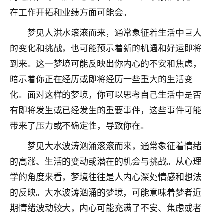
不由人！
在工作开拓和业绩方面可能会。
梦见大洪水滚滚而来，通常象征着生活中巨大
9
1天前 来自四川
的变化和挑战，也可能预示着新的机遇和好运即将
金白水清
到来。这一梦境可能反映出你内心的不安和焦虑，
我也想找老师看看，有没有人给个联系方式的啊？
暗示着你正在经历或即将经历一些重大的生活变
鹿森
：慧来老师微信：gjsy0624
化。面对这样的梦境，你可以思考自己生活中是否
有即将发生或已经发生的重要事件，这些事件可能
12
1天前 来自江西
带来了压力或不确定性，导致你在。
青春168
梦见大水波涛汹涌滚滚而来，通常象征着情绪
我也想要，我也想要！
15
的高涨、生活的变动或潜在的机会与挑战。从心理
2天前 来自山西
学的角度来看，梦境往往是人内心深处情感和想法
Jessica李
的反映。大水波涛汹涌的梦境，可能意味着梦者近
老师做不做超度法事？我想给我奶奶做超度，她今年
期情绪波动较大，内心可能充满了不安、焦虑或者
刚去世了。