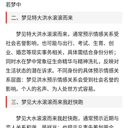
天爷会给你好好上一课的。一命二运三风水，
若梦中
哪样不服都不行！
平安是福
：我也是每年找老师化太岁，看年
二、梦见特大洪水滚滚而来
卦，认识老师3年了，都是缘分啊！
19
梦见特大洪水滚滚而来，通常预示情感关系受
17分钟前 来自湖北
社会名誉影响，也可能与出行、考试、生育、创
心若莲花
业、婚恋等现实事务相关，具体需结合身份分析；
我是做餐饮的，这两年，生意屡屡受挫，店开一家关
同时水在梦中常象征生命精华与精神洗礼，反映对
一家，要么生意不好，生意好的就出事。前些年攒的
家底快败光了，真是倒霉！我也想找人看看到底怎么
生活状态的潜在诉求。不同身份的具体预示情感关
回事？
系层面：梦见洪水预示情感关系会受到社会名誉的
鹿森
：你可以找老师看看，人有时不服命不行
影响。个人的名声、为人处世方式容易。
啊！
三、梦见大水滚滚而来我赶快跑
太阳当空赵
：我也做餐饮的，生意不算大，但
是我从找店开始都是找慧来老师跟进的，选
址、风水、还有开业日子，哪哪都看了，虽然
梦见大水滚滚而来我赶快跑，通常预示近期与
大环境不好，但是我家生意还可以，前几天又
恋人关系和谐，是祥兆；也提示凡事先筹划周全、