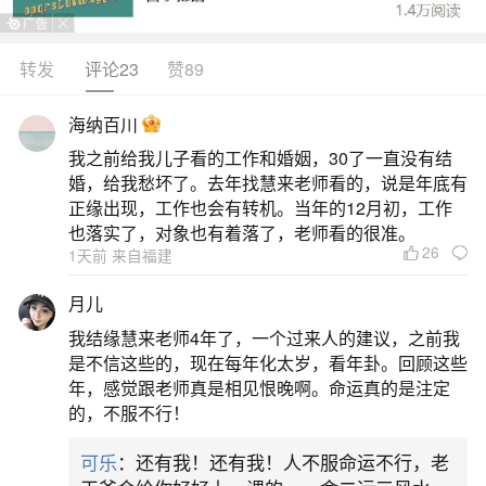
转发
评论23
赞89
生活中像婚姻在八字中怎么看出？都是很常见
的问题，但是小问题不注意可能会引起大麻烦，下
海纳百川
面就这个问题给大家做一些解读：
我之前给我儿子看的工作和婚姻，30了一直没有结
婚，给我愁坏了。去年找慧来老师看的，说是年底有
一、婚姻不顺在八字命理中的迹象
正缘出现，工作也会有转机。当年的12月初，工作
也落实了，对象也有着落了，老师看的很准。
26
1天前 来自福建
在八字命理中，婚姻不顺的常见迹象包括比肩
劫财旺、官杀旺无印星化解、日支坐克星、以及正
月儿
财/官星与克星相连等，但需结合具体命局综合判
我结缘慧来老师4年了，一个过来人的建议，之前我
断，不可生搬硬套。以下为具体分析：比肩劫财旺
是不信这些的，现在每年化太岁，看年卦。回顾这些
年，感觉跟老师真是相见恨晚啊。命运真的是注定
且无官杀制约比肩劫财代表同类竞争者（如朋友、
的，不服不行！
对手），若命局中比劫多且旺，且无官杀（如男命
可乐
：还有我！还有我！人不服命运不行，老
的正官、七杀，女命的正官）制约，易导致婚姻