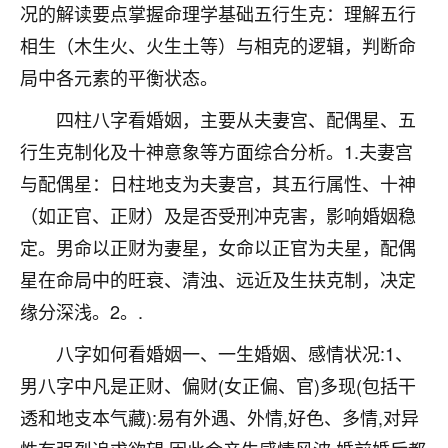
着我晋升有望，我半信半疑的按照老师建议，做了化
况的解读要点掌握命理学基础五行生克：理解五行
太岁还有一个发钱粮，本来年前的人事调整，拖到年
相生（木生火、火生土等）与相克的逻辑，判断命
后，我以为都没戏了，结果开年一上班，开会提拔升
职第一个就是我，职务无所谓，主要是底薪加了
局中各元素的平衡状态。
3000，非常开心，无论如何，感恩感谢！🙏🏻
四柱八字看婚姻，主要从夫妻宫、配偶星、五
鹿森
：恭喜升职加薪！！，请客吗？�
行生克制化及十神意象等方面综合分析。1.夫妻宫
与配偶星：日柱地支为夫妻宫，其五行属性、十神
32
12小时前 来自北京
（如正官、正财）及是否受刑冲克害，影响婚姻稳
心心相印
定。男命以正财为妻星，女命以正官为夫星，配偶
我身体不太好，总是病病殃殃的，去检查又没什么大
星在命局中的旺衰、清浊、远近及生扶克制，决定
问题，反正就是不舒服。中医西医看遍了，找不到问
题，后来无意中看到有人推荐慧来老师，跟老师聊过
缘分深浅。2。.
之后，心情豁然开朗，也听老师建议，处理了一些因
八字如何看婚姻一、一生婚姻、感情状况:1、
果问题。今年以来，身体比以前好多，主要是心情好
了，老师说境随心转，现在深有体会了。
男八字中凡是正财、偏财(女正偏、官)多现(包括干
透和地支本气藏):易有外遇、外情,好色、多情,对异
鹿森
：是的，其实跟老师聊过之后，最大的感
触，首先就是心态会变好，万般皆是命，半点