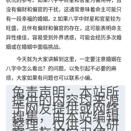
七零老顽童
：我母亲前年离世，刚开始我经常
没有偏财和偏官的干扰，这通常意味着命主可能只
做梦梦见她，后来也是朋友介绍，找到慧来老
有一段幸福的婚姻。2.如果八字中财星和官星较为
师，安排了超度法事，做梦再也没有梦到过
旺盛，且伴有偏财和偏官的存在，这可能表明命主
了，一开始是半信半疑的，图个心安，给亡母
超度，现在看来，人不信也不行。
异性缘佳，容易受到外界诱惑，可能会经历多次婚
姻或在婚姻中面临挑战。
11
2天前 来自云南
今天就为大家讲解到这里，一定要注意婚姻在
优秀的张同学
八字中怎么看出？的问题，以免引起不必要的麻
老师收徒吗？？我对这些很感兴趣
15
烦，大家如果有问题也可以联系小编。
2天前 来自山西
免责声明：本站所
提供的内容均来源
于网友提供或网络
搜集，由本站编辑
整理，仅供个人研