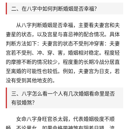
天爷会给你好好上一课的。一命二运三风水，
哪样不服都不行！
二、在八字中如何判断婚姻是否幸福？
平安是福
：我也是每年找老师化太岁，看年
卦，认识老师3年了，都是缘分啊！
从八字判断婚姻是否幸福，主要看夫妻宫和夫
19
妻星的状态，以及宫星与喜忌神的配合情况。具体
17分钟前 来自湖北
判断方法如下：夫妻宫的状态不受刑冲穿害：夫妻
心若莲花
宫若不受刑、冲、穿、害，婚姻相对稳定。程度轻
我是做餐饮的，这两年，生意屡屡受挫，店开一家关
的摩擦不断的情况较少，程度重的长期冷战分居直
一家，要么生意不好，生意好的就出事。前些年攒的
家底快败光了，真是倒霉！我也想找人看看到底怎么
至离婚的可能性也较低。例如，夫妻宫为日支，若
回事？
没有受到其他地支的。
鹿森
：你可以找老师看看，人有时不服命不行
三、八字怎么看一个人有几次婚姻看命里是否
啊！
有驳婚煞？
太阳当空赵
：我也做餐饮的，生意不算大，但
是我从找店开始都是找慧来老师跟进的，选
址、风水、还有开业日子，哪哪都看了，虽然
女命八字身旺官杀太弱，代表婚姻极度不顺
大环境不好，但是我家生意还可以，前几天又
畅。不论男女，如果命格带神煞有阴差日错、流