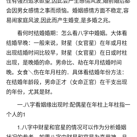
性有强烈追求欲望,因此会产生感情风波,婚前婚后都
不由人！
会因男女感情之事而烦恼。婚姻感情方面不稳定,容
易闹家庭风波,因此而产生婚变,是多婚之兆。
9
1天前 来自四川
看何时结婚婚期：怎么看八字中婚姻。大体看
金白水清
结婚早晚：一般来说，财星（女官星）在年或月柱
我也想找老师看看，有没有人给个联系方式的啊？
出现结婚时间比较早，财星（女官星）在日或时柱
鹿森
：慧来老师微信：gjsy0624
出现，是晚婚的命。男命比、劫在年月结婚时间
12
晚。女食＼伤在年月柱的．具体看结婚年份方法：
1天前 来自江西
在结婚年龄段，男命正才（女命正官）在干支出现
青春168
的年份，尤其是财。
我也想要，我也想要！
15
2天前 来自山西
一.八字看姻缘出现时:配偶星在年柱上年柱指一
个人的1
Jessica李
老师做不做超度法事？我想给我奶奶做超度，她今年
1.八字中财星和官星的情况可以作为分析婚姻
刚去世了。
状况的参考。如果八字中财星和官星为喜用神，且