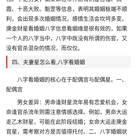
刚找老师做了补财库，希望财运更好一点！
霞、十恶大败、魁罡等信息，表明其婚姻极端不顺
18
2小时前 来自海南
利，会出现多次婚姻情况，感情生活会坎坷多变。
庚金财星看婚姻八字信息看姻缘是很有效的，如果
梦醒时分
一个人的八字当中，八字中既没有所谓的伤官，又
我女儿高二叛逆，大半年不上学，一说她就要死要活
的，把我们两口子愁的不行，朋友给我推荐的慧来老
没有官杀混杂的情况，而仅仅。
师，一开始我是病急乱投医，这半年来，法事一个个
做完，我女儿跟变了个人一样，不期望她能考多好的
四、夫妻星怎么看,八字看婚姻
大学，只要能安安稳稳的把书读了，身体心理都健健
康康的我就很知足了！
八字看婚姻的核心在于配偶宫与配偶星。一、
鹿森
：可怜天下父母心啊！
配偶宫
16
男女差异：男命逢财星流年易有恋爱机会，女
3小时前 来自河北
命逢官杀流年则需注意情感选择。例如，男命大运
付深
走乙木财星，可能在此阶段结婚；女命大运走庚金
我是公司人事调整，有升迁机会，但同时竞争的我们
官星，需考察对方是否值得托付。二、八字婚姻状
三个，找老师的时候是抱着侥幸心理，没想到老师看