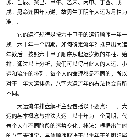
卯、壬辰、癸巳、甲午、乙未、丙申、丁酉、戊
七零老顽童
：我母亲前年离世，刚开始我经常
戌。男命逢阴年为逆，故男生于阴年大运为月柱为
做梦梦见她，后来也是朋友介绍，找到慧来老
准，。
师，安排了超度法事，做梦再也没有梦到过
了，一开始是半信半疑的，图个心安，给亡母
它的运行规律是按六十甲子的运行顺序一年一
超度，现在看来，人不信也不行。
换，六十年一个周期。如何确定流年？推算出大运
11
2天前 来自云南
年数后，按照六十甲子顺序从起运岁数的年柱开始
排。通过以上分析，我们可以得出此人的大运、小
优秀的张同学
运和流年的排列。每个人的命理都是不同的，所以
老师收徒吗？？我对这些很感兴趣
15
2天前 来自山西
对于十年大运排盘，八字大运流年的看法也会有所
不同。
大运流年排盘解析主要包括以下要点：一、大
运的基本概念与排法大运：以十年为一个周期，代
表个人在不同阶段的运势变化。排法：根据出生时
的八字来确定，具体顺序取决于出生年干的阴阳属