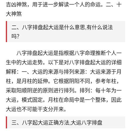
天爷会给你好好上一课的。一命二运三风水，
吉凶神煞，用于进一步解读一个人的命运。二、十
哪样不服都不行！
大神煞
平安是福
：我也是每年找老师化太岁，看年
卦，认识老师3年了，都是缘分啊！
二、八字排盘起大运是什么意思,有什么说法
19
17分钟前 来自湖北
吗？
心若莲花
八字排盘起大运是指根据八字命理推断个人一
我是做餐饮的，这两年，生意屡屡受挫，店开一家关
生中的大运走势。以下是对八字排盘起大运的详细
一家，要么生意不好，生意好的就出事。前些年攒的
家底快败光了，真是倒霉！我也想找人看看到底怎么
解释：一、大运的来源与排列来源：大运来源于月
回事？
柱，是月柱的延伸。它根据阴阳不同，参考年柱，
采取阳顺阴逆的原则进行排列。排列：每十年为一
鹿森
：你可以找老师看看，人有时不服命不行
啊！
大运，模式固定。月柱在命局中是一个整体，因此
太阳当空赵
：我也做餐饮的，生意不算大，但
大运也不可能干支分开来。
是我从找店开始都是找慧来老师跟进的，选
址、风水、还有开业日子，哪哪都看了，虽然
三、八字起大运正确方法,大运八字排盘
大环境不好，但是我家生意还可以，前几天又