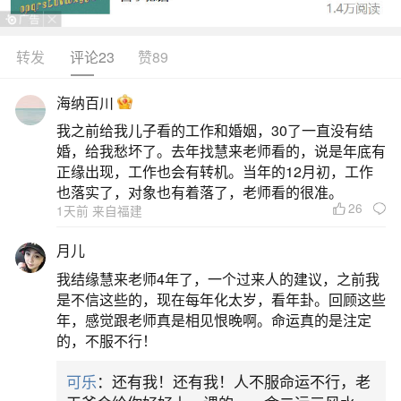
转发
评论23
赞89
生活中像八字大运排盘怎么理解？都是很常见
的问题，但是小问题不注意可能会引起大麻烦，下
海纳百川
面就这个问题给大家做一些解读：
我之前给我儿子看的工作和婚姻，30了一直没有结
婚，给我愁坏了。去年找慧来老师看的，说是年底有
一、八字排盘大运神煞是什么意思十大神煞详
正缘出现，工作也会有转机。当年的12月初，工作
解？
也落实了，对象也有着落了，老师看的很准。
26
1天前 来自福建
八字：即生辰八字，是一个人出生时的年、
月儿
月、日、时的天干地支组合，共八个字。排盘：根
我结缘慧来老师4年了，一个过来人的建议，之前我
据这八个字，结合阴阳五行等理论，绘制出一个人
是不信这些的，现在每年化太岁，看年卦。回顾这些
年，感觉跟老师真是相见恨晚啊。命运真的是注定
的命盘。大运：在八字基础上，以十年为一个周
的，不服不行！
期，预测一个人不同年龄段的运势变化。神煞：在
可乐
：还有我！还有我！人不服命运不行，老
八字和大运中，根据特定的组合和规则，判断出的