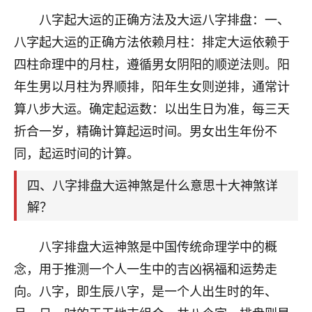
刚找老师做了补财库，希望财运更好一点！
八字起大运的正确方法及大运八字排盘：一、
18
2小时前 来自海南
八字起大运的正确方法依赖月柱：排定大运依赖于
四柱命理中的月柱，遵循男女阴阳的顺逆法则。阳
梦醒时分
年生男以月柱为界顺排，阳年生女则逆排，通常计
我女儿高二叛逆，大半年不上学，一说她就要死要活
的，把我们两口子愁的不行，朋友给我推荐的慧来老
算八步大运。确定起运数：以出生日为准，每三天
师，一开始我是病急乱投医，这半年来，法事一个个
折合一岁，精确计算起运时间。男女出生年份不
做完，我女儿跟变了个人一样，不期望她能考多好的
大学，只要能安安稳稳的把书读了，身体心理都健健
同，起运时间的计算。
康康的我就很知足了！
四、八字排盘大运神煞是什么意思十大神煞详
鹿森
：可怜天下父母心啊！
解？
16
3小时前 来自河北
八字排盘大运神煞是中国传统命理学中的概
付深
念，用于推测一个人一生中的吉凶祸福和运势走
我是公司人事调整，有升迁机会，但同时竞争的我们
向。八字，即生辰八字，是一个人出生时的年、
三个，找老师的时候是抱着侥幸心理，没想到老师看