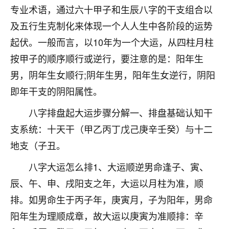
专业术语，通过六十甲子和生辰八字的干支组合以
不由人！
及五行生克制化来体现一个人人生中各阶段的运势
9
1天前 来自四川
起伏。一般而言，以10年为一个大运，从四柱月柱
金白水清
按甲子的顺序顺行或逆行，要注意的是：阳年生
我也想找老师看看，有没有人给个联系方式的啊？
男，阴年生女顺行;阴年生男，阳年生女逆行，阴阳
即年干支的阴阳属性。
鹿森
：慧来老师微信：gjsy0624
八字排盘起大运步骤分解一、排盘基础认知干
12
1天前 来自江西
支系统：十天干（甲乙丙丁戊己庚辛壬癸）与十二
青春168
地支（子丑。
我也想要，我也想要！
八字大运怎么排1、大运顺逆男命逢子、寅、
15
2天前 来自山西
辰、午、申、戌阳支之年，大运以月柱为准，顺
Jessica李
排。如男命生于丙子年，庚寅月，子为阳年，男命
老师做不做超度法事？我想给我奶奶做超度，她今年
阳年生为理顺成章，故大运以庚寅为准顺排：辛
刚去世了。