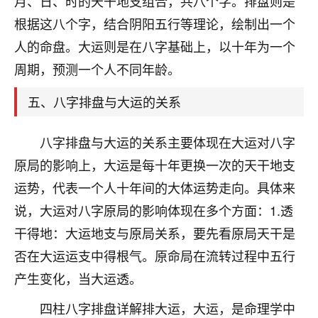
月、日、时的天干地支组合，共八个字。排盘则是
着我晋升有望，我半信半疑的按照老师建议，做了化
太岁还有一个发钱粮，本来年前的人事调整，拖到年
根据这八个字，结合阴阳五行等理论，绘制出一个
后，我以为都没戏了，结果开年一上班，开会提拔升
人的命盘。大运则是在八字基础上，以十年为一个
职第一个就是我，职务无所谓，主要是底薪加了
周期，预测一个人不同年龄。
3000，非常开心，无论如何，感恩感谢！🙏🏻
鹿森
：恭喜升职加薪！！，请客吗？�
五、八字排盘与大运的关系
32
12小时前 来自北京
八字排盘与大运的关系主要体现在大运对八字
原局的影响上，大运是每十年更换一次的天干地支
心心相印
我身体不太好，总是病病殃殃的，去检查又没什么大
运势，代表一个人十年间的大体运势走向。具体来
问题，反正就是不舒服。中医西医看遍了，找不到问
说，大运对八字原局的影响体现在多个方面：1.透
题，后来无意中看到有人推荐慧来老师，跟老师聊过
干得地：大运地支与原局关系，要先看原局天干是
之后，心情豁然开朗，也听老师建议，处理了一些因
果问题。今年以来，身体比以前好多，主要是心情好
否在大运运支中得根气。原命局在流转过程中五行
了，老师说境随心转，现在深有体会了。
产生变化，当大运透。
鹿森
：是的，其实跟老师聊过之后，最大的感
四柱八字排盘详解排大运，大运，是命理学中
触，首先就是心态会变好，万般皆是命，半点