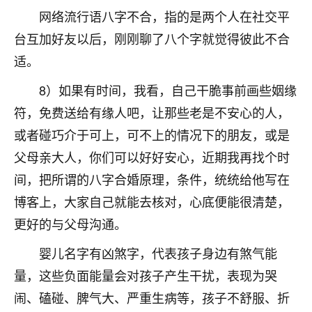
刚找老师做了补财库，希望财运更好一点！
网络流行语八字不合，指的是两个人在社交平
18
2小时前 来自海南
台互加好友以后，刚刚聊了八个字就觉得彼此不合
适。
梦醒时分
我女儿高二叛逆，大半年不上学，一说她就要死要活
8）如果有时间，我看，自己干脆事前画些姻缘
的，把我们两口子愁的不行，朋友给我推荐的慧来老
符，免费送给有缘人吧，让那些老是不安心的人，
师，一开始我是病急乱投医，这半年来，法事一个个
或者碰巧介于可上，可不上的情况下的朋友，或是
做完，我女儿跟变了个人一样，不期望她能考多好的
大学，只要能安安稳稳的把书读了，身体心理都健健
父母亲大人，你们可以好好安心，近期我再找个时
康康的我就很知足了！
间，把所谓的八字合婚原理，条件，统统给他写在
鹿森
：可怜天下父母心啊！
博客上，大家自己就能去核对，心底便能很清楚，
更好的与父母沟通。
16
3小时前 来自河北
婴儿名字有凶煞字，代表孩子身边有煞气能
付深
量，这些负面能量会对孩子产生干扰，表现为哭
我是公司人事调整，有升迁机会，但同时竞争的我们
闹、磕碰、脾气大、严重生病等，孩子不舒服、折
三个，找老师的时候是抱着侥幸心理，没想到老师看