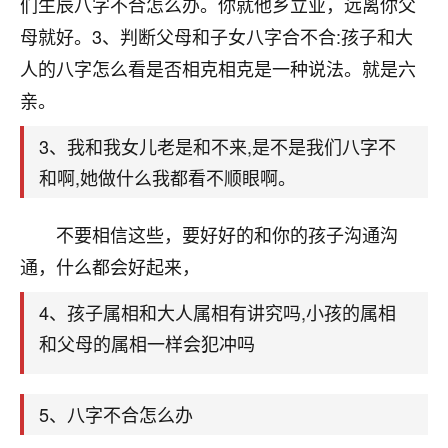
天爷会给你好好上一课的。一命二运三风水，
们生辰八字不合怎么办。你就他乡立业，远离你父
哪样不服都不行！
母就好。3、判断父母和子女八字合不合:孩子和大
平安是福
：我也是每年找老师化太岁，看年
人的八字怎么看是否相克相克是一种说法。就是六
卦，认识老师3年了，都是缘分啊！
亲。
19
17分钟前 来自湖北
3、我和我女儿老是和不来,是不是我们八字不
心若莲花
和啊,她做什么我都看不顺眼啊。
我是做餐饮的，这两年，生意屡屡受挫，店开一家关
一家，要么生意不好，生意好的就出事。前些年攒的
不要相信这些，要好好的和你的孩子沟通沟
家底快败光了，真是倒霉！我也想找人看看到底怎么
回事？
通，什么都会好起来，
鹿森
：你可以找老师看看，人有时不服命不行
4、孩子属相和大人属相有讲究吗,小孩的属相
啊！
和父母的属相一样会犯冲吗
太阳当空赵
：我也做餐饮的，生意不算大，但
是我从找店开始都是找慧来老师跟进的，选
址、风水、还有开业日子，哪哪都看了，虽然
5、八字不合怎么办
大环境不好，但是我家生意还可以，前几天又