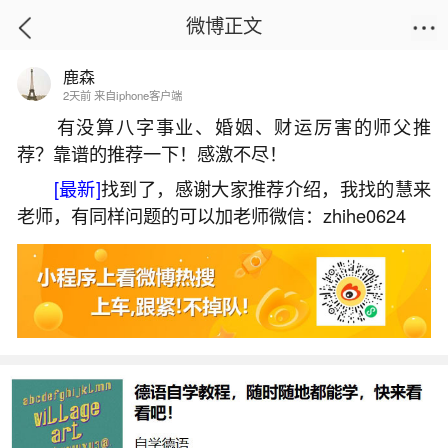
微博正文
鹿森
首页
姻缘情感
正文
2天前 来自iphone客户端
有没算八字事业、婚姻、财运厉害的师父推
荐？靠谱的推荐一下！感激不尽！
大人孩子八字不合
[最新]
找到了，感谢大家推荐介绍，我找的慧来
2026-07-08 17:53:33
23 3 赞
老师，有同样问题的可以加老师微信：zhihe0624
生活中像大人孩子八字不合都是很常见的问
题，但是小问题不注意可能会引起大麻烦，下面就
这个问题给大家做一些解读：
1、判断父母和子女八字合不合,怎么看父母和
孩子的属相合不合？