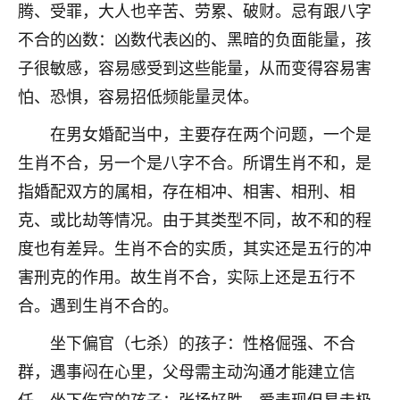
着我晋升有望，我半信半疑的按照老师建议，做了化
腾、受罪，大人也辛苦、劳累、破财。忌有跟八字
太岁还有一个发钱粮，本来年前的人事调整，拖到年
不合的凶数：凶数代表凶的、黑暗的负面能量，孩
后，我以为都没戏了，结果开年一上班，开会提拔升
职第一个就是我，职务无所谓，主要是底薪加了
子很敏感，容易感受到这些能量，从而变得容易害
3000，非常开心，无论如何，感恩感谢！🙏🏻
怕、恐惧，容易招低频能量灵体。
鹿森
：恭喜升职加薪！！，请客吗？�
在男女婚配当中，主要存在两个问题，一个是
生肖不合，另一个是八字不合。所谓生肖不和，是
32
12小时前 来自北京
指婚配双方的属相，存在相冲、相害、相刑、相
心心相印
克、或比劫等情况。由于其类型不同，故不和的程
我身体不太好，总是病病殃殃的，去检查又没什么大
度也有差异。生肖不合的实质，其实还是五行的冲
问题，反正就是不舒服。中医西医看遍了，找不到问
害刑克的作用。故生肖不合，实际上还是五行不
题，后来无意中看到有人推荐慧来老师，跟老师聊过
之后，心情豁然开朗，也听老师建议，处理了一些因
合。遇到生肖不合的。
果问题。今年以来，身体比以前好多，主要是心情好
了，老师说境随心转，现在深有体会了。
坐下偏官（七杀）的孩子：性格倔强、不合
群，遇事闷在心里，父母需主动沟通才能建立信
鹿森
：是的，其实跟老师聊过之后，最大的感
任。坐下伤官的孩子：张扬好胜，爱表现但易走极
触，首先就是心态会变好，万般皆是命，半点