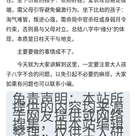
不由人！
端，需父母引导避免偏激行为。坐下比劫的孩子：
淘气难管，叛逆心强，需命局中官杀旺或身弱月令
9
1天前 来自四川
约束，否则易与父母对立。总结八字中“缘分”的体
金白水清
现，本质是日柱天干与地支。
我也想找老师看看，有没有人给个联系方式的啊？
主要要做的事情成不了。
鹿森
：慧来老师微信：gjsy0624
今天就为大家讲解到这里，一定要注意大人孩
12
1天前 来自江西
子八字不合的问题，以免引起不必要的麻烦，大家
如果有问题也可以联系小编。
青春168
免责声明：本站所
我也想要，我也想要！
15
提供的内容均来源
2天前 来自山西
于网友提供或网络
Jessica李
搜集，由本站编辑
老师做不做超度法事？我想给我奶奶做超度，她今年
整理，仅供个人研
刚去世了。