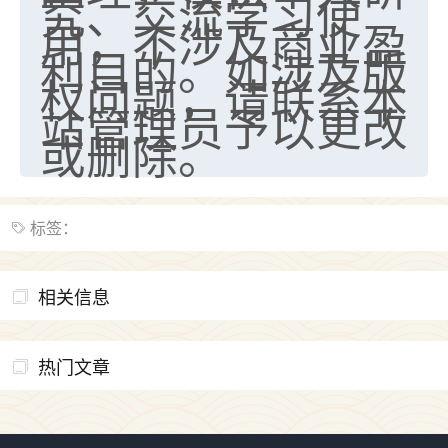
究、交流学习使
用，不涉及商业盈
七零老顽童
：我母亲前年离世，刚开始我经常
利目的。如涉及版
做梦梦见她，后来也是朋友介绍，找到慧来老
师，安排了超度法事，做梦再也没有梦到过
权问题，请联系本
了，一开始是半信半疑的，图个心安，给亡母
站管理员予以更改
超度，现在看来，人不信也不行。
或删除。
11
2天前 来自云南
优秀的张同学
标签：
老师收徒吗？？我对这些很感兴趣
15
2天前 来自山西
相关信息
热门文章