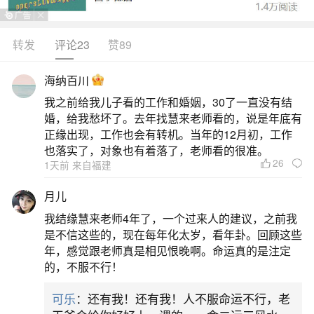
八字看子女与长辈关系之五：坐下伤官的孩子
这类孩子性格外向，喜欢炫耀，可能有一定的嫉妒
转发
评论23
赞89
心理。他们性格好胜，喜欢展示自己的才华。伤官
海纳百川
日出生的孩子可能对批评有抵触情绪，行为有时显
我之前给我儿子看的工作和婚姻，30了一直没有结
得自负。八字看子女与长辈关系之六：坐下食神的
婚，给我愁坏了。去年找慧来老师看的，说是年底有
孩子这类孩子性格厚道，与长辈关系良好。他们待
正缘出现，工作也会有转机。当年的12月初，工作
也落实了，对象也有着落了，老师看的很准。
人诚恳，有些固执，做事认真，善于钻研。食神
26
1天前 来自福建
2、判断父母和子女八字合不合,怎么看父母和
月儿
孩子的属相合不合？
我结缘慧来老师4年了，一个过来人的建议，之前我
是不信这些的，现在每年化太岁，看年卦。回顾这些
1、判断父母和子女八字合不合:怎么看父母和
年，感觉跟老师真是相见恨晚啊。命运真的是注定
的，不服不行！
孩子的属相合不合？有一种说法是夫妻间的生日超
出天为好2、判断父母和子女八字合不合:父母说我
可乐
：还有我！还有我！人不服命运不行，老