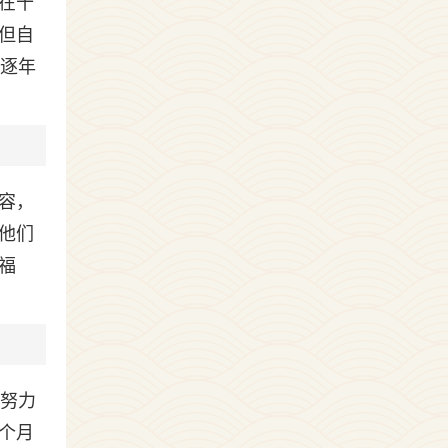
在十
但自
人逐年
容，
他们
福
，努力
个月