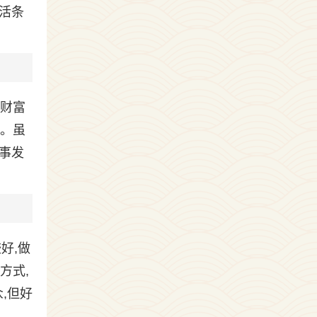
活条
，财富
福。虽
事发
好,做
方式,
,但好