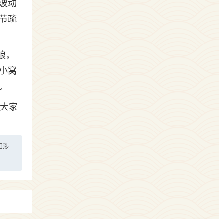
波动
节疏
娘，
小窝
。
，大家
如涉