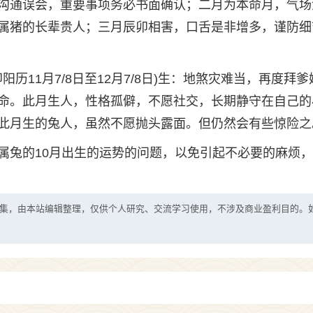
沟通误会，重要事项务必书面确认；二月为本命月，气场
属猪的长辈贵人；三月辰卯相害，口舌是非增多，谨防细
历11月7/8日至12月7/8日)生：地煞灾难当，再度拜爹
命。此月生人，性格孤僻，不愿社交，长期静守在自己的
此月生的兔人，虽然不愿抛头露面。但仍然会有些惊险之
属兔的10月出生的运势的问题，以免引起不必要的麻烦
集，由本站编辑整理，仅供个人研究、交流学习使用，不涉及商业盈利目的。