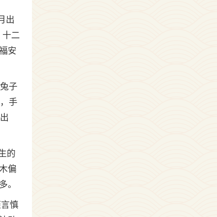
月出
：十二
福安
的兔子
敏，手
月出
生的
木偏
多。
谨言慎