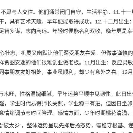
，不愿与人交往。他们通常闭门自守，生活平静。11.十一
干，具有艺术天赋，早年便能取得成功。12.十二月出生
足智多谋，志向高远。年轻时便能名利双收，晚年更是幸
雄心壮志，机灵又幽默让他们深受朋友喜爱。但做事谨慎
样贪图安逸的他们很难创业做老板。11月出生：反应灵
同事朋友友好相处，事业虽顺利，却少有意外之喜。12
，五行木旺，性格温婉细腻，早年运势平顺中见韧性。此日出
强，学生时代易得师长关照，学业稳中有进。但因日坐卯
意情绪调节与时间管理。感情方面，少年时期桃花清浅，
6年逢“破太岁”，整体运势呈现先抑后扬态势，需稳守根基、