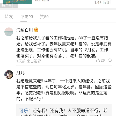
异，常见时间有早上5点到11点、天黑之后至午夜之
前、日落之后至完全天黑之前以及上午9点到中午12
转发
评论23
赞89
点这几个时间段。早上5点到11点：一种观点认为要
海纳百川
选阳气初升的吉时，即早上卯时到巳时（早上5点到
我之前给我儿子看的工作和婚姻，30了一直没有结
中午11点）。卯时（5点到7点）日出东方，阳气初
婚，给我愁坏了。去年找慧来老师看的，说是年底有
升，能驱散夜间阴晦之气；辰时（7点到9点）百事
正缘出现，工作也会有转机。当年的12月初，工作
也落实了，对象也有着落了，老师看的很准。
皆吉，能提升
26
1天前 来自福建
二、七月十五中元节什么时候烧纸最好
月儿
我结缘慧来老师4年了，一个过来人的建议，之前我
七月十五中元节烧纸的最佳时间为早上5点之后
是不信这些的，现在每年化太岁，看年卦。回顾这些
至中午13点之前，优先选择卯时至巳时（5点
年，感觉跟老师真是相见恨晚啊。命运真的是注定
的，不服不行！
三、中元节烧纸什么时辰好
可乐
：还有我！还有我！人不服命运不行，老