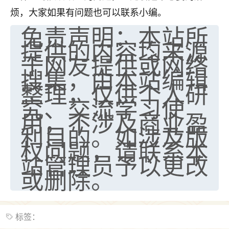
烦，大家如果有问题也可以联系小编。
不由人！
免责声明：本站所
9
1天前 来自四川
提供的内容均来源
于网友提供或网络
金白水清
搜集，由本站编辑
我也想找老师看看，有没有人给个联系方式的啊？
整理，仅供个人研
鹿森
：慧来老师微信：gjsy0624
究、交流学习使
用，不涉及商业盈
12
1天前 来自江西
利目的。如涉及版
权问题，请联系本
青春168
站管理员予以更改
我也想要，我也想要！
15
或删除。
2天前 来自山西
Jessica李
老师做不做超度法事？我想给我奶奶做超度，她今年
标签：
刚去世了。