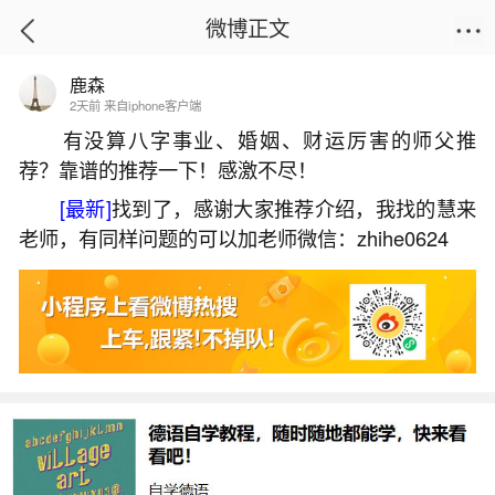
微博正文
鹿森
首页
姻缘情感
正文
2天前 来自iphone客户端
有没算八字事业、婚姻、财运厉害的师父推
荐？靠谱的推荐一下！感激不尽！
七月十五什么时辰烧纸？
[最新]
找到了，感谢大家推荐介绍，我找的慧来
2026-07-07 10:22:12
25 7 赞
老师，有同样问题的可以加老师微信：zhihe0624
生活中像七月十五什么时辰烧纸？都是很常见
的问题，但是小问题不注意可能会引起大麻烦，下
面就这个问题给大家做一些解读：
一、七月十五烧纸什么时候烧
七月十五烧纸的时间因不同观点和习俗存在差