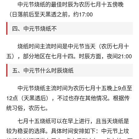
天爷会给你好好上一课的。一命二运三风水，
中元节烧纸的最佳时辰为农历七月十五傍晚
哪样不服都不行！
（日落前后至天黑透之前，约17:00
平安是福
：我也是每年找老师化太岁，看年
卦，认识老师3年了，都是缘分啊！
四、中元节烧纸不
19
17分钟前 来自湖北
烧纸时间主流时间是中元节当天（农历七月十
心若莲花
五），部分地区在七月十四。时辰方面，夜间21:00
我是做餐饮的，这两年，生意屡屡受挫，店开一家关
一家，要么生意不好，生意好的就出事。前些年攒的
五、中元节什么时辰烧纸
家底快败光了，真是倒霉！我也想找人看看到底怎么
回事？
中元节烧纸主流时间为农历七月十五晚上9点至
鹿森
：你可以找老师看看，人有时不服命不行
12点（天黑透后），不过也存在其他情况。根据传
啊！
统习俗，农历七。
太阳当空赵
：我也做餐饮的，生意不算大，但
是我从找店开始都是找慧来老师跟进的，选
七月十五烧纸可以在早上进行，且当天烧纸是
址、风水、还有开业日子，哪哪都看了，虽然
较为稳妥的选择。具体时间安排如下：中元节上坟
大环境不好，但是我家生意还可以，前几天又