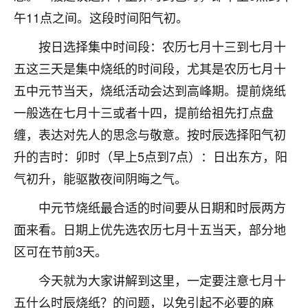
着我晋升有望，我半信半疑的按照老师建议，做了化
午11点之间。这段时间阳气初。
太岁还有一个发钱粮，本来年前的人事调整，拖到年
后，我以为都没戏了，结果开年一上班，开会提拔升
按日选择集中时间段：农历七月十三到七月十
职第一个就是我，职务无所谓，主要是底薪加了
3000，非常开心，无论如何，感恩感谢！🙏🏻
五这三天是集中烧纸的时间段，尤其是农历七月十
五中元节当天，烧纸活动会达到高峰期。提前烧纸
鹿森
：恭喜升职加薪！！，请客吗？�
一般选在七月十三或者十四，提前给祖先打点盘
32
12小时前 来自北京
缠，表达对先人的思念与敬意。按时辰选择阳气初
升的吉时：卯时（早上5点到7点）：日出东方，阳
心心相印
气初升，能驱散夜间阴晦之气。
我身体不太好，总是病病殃殃的，去检查又没什么大
问题，反正就是不舒服。中医西医看遍了，找不到问
中元节烧纸最合适的时间要从日期和时辰两方
题，后来无意中看到有人推荐慧来老师，跟老师聊过
之后，心情豁然开朗，也听老师建议，处理了一些因
面来看。日期上优先选农历七月十五当天，部分地
果问题。今年以来，身体比以前好多，主要是心情好
区可在节前3天。
了，老师说境随心转，现在深有体会了。
今天就为大家讲解到这里，一定要注意七月十
鹿森
：是的，其实跟老师聊过之后，最大的感
五什么时辰烧纸？的问题，以免引起不必要的麻
触，首先就是心态会变好，万般皆是命，半点