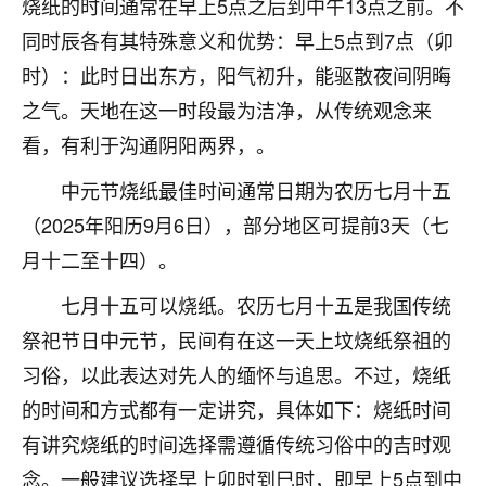
烧纸的时间通常在早上5点之后到中午13点之前。不
刚找老师做了补财库，希望财运更好一点！
同时辰各有其特殊意义和优势：早上5点到7点（卯
18
2小时前 来自海南
时）：此时日出东方，阳气初升，能驱散夜间阴晦
梦醒时分
之气。天地在这一时段最为洁净，从传统观念来
我女儿高二叛逆，大半年不上学，一说她就要死要活
看，有利于沟通阴阳两界，。
的，把我们两口子愁的不行，朋友给我推荐的慧来老
师，一开始我是病急乱投医，这半年来，法事一个个
中元节烧纸最佳时间通常日期为农历七月十五
做完，我女儿跟变了个人一样，不期望她能考多好的
（2025年阳历9月6日），部分地区可提前3天（七
大学，只要能安安稳稳的把书读了，身体心理都健健
月十二至十四）。
康康的我就很知足了！
七月十五可以烧纸。农历七月十五是我国传统
鹿森
：可怜天下父母心啊！
祭祀节日中元节，民间有在这一天上坟烧纸祭祖的
16
3小时前 来自河北
习俗，以此表达对先人的缅怀与追思。不过，烧纸
付深
的时间和方式都有一定讲究，具体如下：烧纸时间
我是公司人事调整，有升迁机会，但同时竞争的我们
有讲究烧纸的时间选择需遵循传统习俗中的吉时观
三个，找老师的时候是抱着侥幸心理，没想到老师看
念。一般建议选择早上卯时到巳时，即早上5点到中