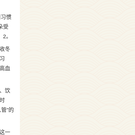
们习惯
朵受
。2。
收冬
习
高血
、饮
时
管”的
这一