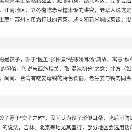
寓意来年生活黏黏甜甜、顺顺利利。绍兴地区：立冬会启
。江南地区：立冬有吃赤豆糯米饭的讲究，老辈人说这是
生葱；苏州人用霜打过的青菜、咸肉和新米焖成菜饭；潮
是饺子，源于“医圣”张仲景“祛寒娇耳汤”典故，寓意“秋
的习俗，传说与西施相关，取“混沌初分”之意；北方（如
；闽南、台湾有吃姜母鸭的特色食俗，老生姜与鸭肉同煮
饺子源于“交子之时”，民间认为饺子形似耳朵，吃后可防
管”的说法，吉林、北京等地尤其盛行，部分地区会选用倭