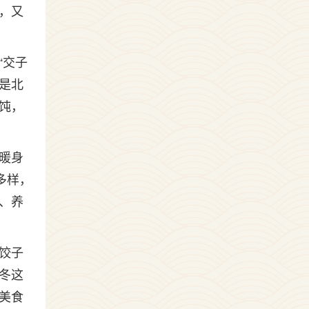
，又
“交子
是北
饨，
暖身
多样，
、养
饺子
冬这
美食