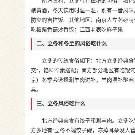
南方农村：立冬有打糍粑的习俗，糍粑
酿黄酒，冬天饮用时温一温，别有一番风味
防灾的吉祥饭。其他地区：南京人立冬必啃
吃板栗香菇炒香饭；江西老表吃麻子果
二、立冬和冬至的风俗吃什么
立冬的传统食俗如下：北方立冬经典食物
交”，馅料荤素搭配；南方部分地区有吃馄饨
京）冬季会选择涮羊肉进补，羊肉温补驱寒
具。
三、立冬风俗吃什么
北方经典美食有饺子和涮羊肉。立冬吃
方多地有“立冬不端饺子碗，冻掉耳朵没人