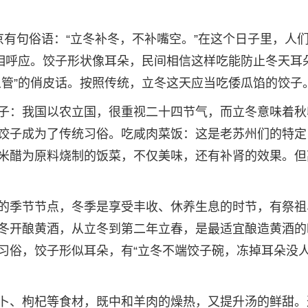
京有句俗语：“立冬补冬，不补嘴空。”在这个日子里，人
法相呼应。饺子形状像耳朵，民间相信这样吃能防止冬天耳
人管”的俏皮话。按照传统，立冬这天应当吃倭瓜馅的饺子
子：我国以农立国，很重视二十四节气，而立冬意味着秋
饺子成为了传统习俗。吃咸肉菜饭：这是老苏州们的特定
米醋为原料烧制的饭菜，不仅美味，还有补肾的效果。但
的季节节点，冬季是享受丰收、休养生息的时节，有祭祖
冬开酿黄酒，从立冬到第二年立春，是最适宜酿造黄酒的
习俗，饺子形似耳朵，有“立冬不端饺子碗，冻掉耳朵没人
卜、枸杞等食材，既中和羊肉的燥热，又提升汤的鲜甜。