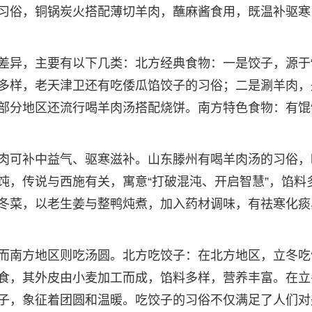
习俗，铜锅炭火搭配薄切羊肉，蘸麻酱食用，既温补驱寒
差异，主要有以下几类：北方经典食物：一是饺子，源于
料多样，老天津卫还有吃倭瓜馅饺子的习俗；二是涮羊肉，
部分地区还流行喝羊肉汤搭配烧饼。南方特色食物：有馄
肉可补中益气、驱寒滋补。山东滕州有喝羊肉汤的习俗，
饨，传说与西施有关，寓意“打破混沌、开启智慧”，馅料
冬菜，以老生姜与整鸭炖煮，加入药材调味，有祛寒化痰
而南方地区则吃汤圆。北方吃饺子：在北方地区，立冬吃
食，其外皮由小麦加工而成，馅料多样，营养丰富。在立
子，象征着团圆和温暖。吃饺子的习俗不仅满足了人们对