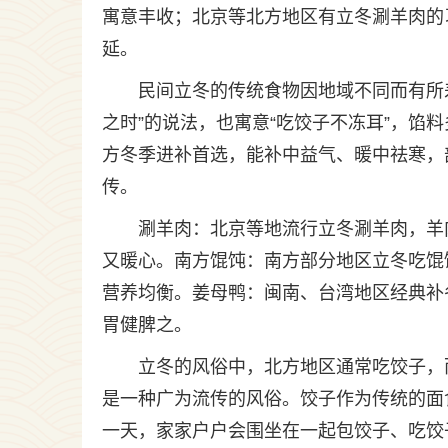
寓意丰收；北京等北方地区有立冬涮羊肉的
延。
民间立冬的传统食物因地域不同而有所
之时”的说法，也寓意“吃饺子不冻耳”，馅
方冬季进补首选，能补中益气、暖中祛寒，
传。
涮羊肉：北京等地流行立冬涮羊肉，羊
又暖心。南方馄饨：南方部分地区立冬吃馄
营养均衡。姜母鸭：闽南、台湾地区经典补
胃健脾之。
立冬的风俗中，北方地区通常吃饺子，
是一种广为流传的风俗。饺子作为传统的面
一天，家家户户会围坐在一起包饺子、吃饺