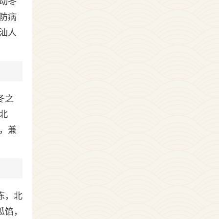
动冬
防病
汕人
冬之
北
，兼
冻，北
瓜馅，