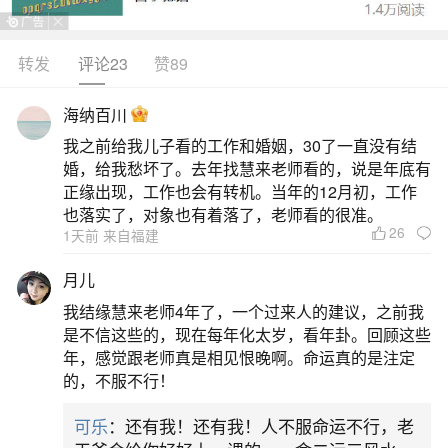
转发
评论23
赞89
生活中像闰八月称骨算命是算几月？都是很常
见的问题，但是小问题不注意可能会引起大麻烦，
海纳百川
下面就这个问题给大家做一些解读：
我之前给我儿子看的工作和婚姻，30了一直没有结
婚，给我愁坏了。去年找慧来老师看的，说是年底有
1、95年农历润八月十二三点半几两命
正缘出现，工作也会有转机。当年的12月初，工作
也落实了，对象也有着落了，老师看的很准。
26
1天前 来自福建
1995年农历闰八月十二日申时（15:30）出生
者，按传统称骨算命法，八字为乙亥年、丙戌月、
月儿
壬辰日、戊申时，对应骨重为四两二钱。此命推断
我结缘慧来老师4年了，一个过来人的建议，之前我
依据出自民间流传的《袁天罡称骨歌》。1995年为
是不信这些的，现在每年化太岁，看年卦。回顾这些
年，感觉跟老师真是相见恨晚啊。命运真的是注定
乙亥年，闰八月仍属丙戌月（因节气划分，白露后
的，不服不行！
至立冬前为戌月），八月十二日干支为壬辰，申时
可乐
：还有我！还有我！人不服命运不行，老
为戊申。查称骨表：年柱乙亥三两，月柱丙戌六