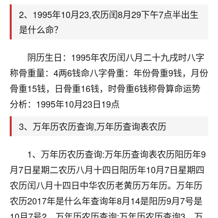
天爷会给你好好上一课的。一命二运三风水，
哪样不服都不行！
2、1995年10月23,农历闰8月29下午7点半出生
平安是福
：我也是每年找老师化太岁，看年
是什么命？
卦，认识老师3年了，都是缘分啊！
阴历生日：1995年农历闰八月二十九戌时八字
19
17分钟前 来自湖北
称骨重量：4两6钱命八字骨重：年份骨重9钱，月份
心若莲花
骨重15钱，日骨重16钱，时骨重6钱称骨算命运势
我是做餐饮的，这两年，生意屡屡受挫，店开一家关
分析：1995年10月23日19点
一家，要么生意不好，生意好的就出事。前些年攒的
家底快败光了，真是倒霉！我也想找人看看到底怎么
3、万年历农历查询,万年历查询表农历
回事？
鹿森
：你可以找老师看看，人有时不服命不行
1、万年历农历查询:万年历查询表农历阳历年9
啊！
月7日星期二农历八月十四日阳历年10月7日星期四
太阳当空赵
：我也做餐饮的，生意不算大，但
农历闰八月十四日中华农历老黄历万年历。万年历
是我从找店开始都是找慧来老师跟进的，选
址、风水、还有开业日子，哪哪都看了，虽然
农历2017年是什么年查询年8月14是阳历9月7号是
大环境不好，但是我家生意还可以，前几天又
10月7号2、万年历农历查询:万年历农历查询3、万