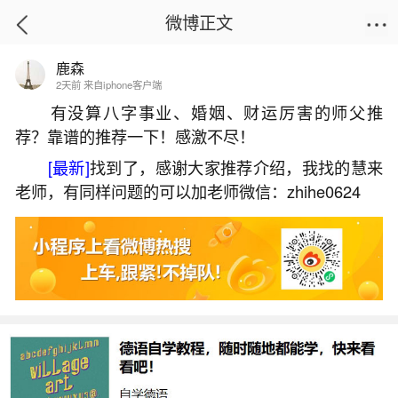
微博正文
鹿森
首页
姻缘情感
正文
2天前 来自iphone客户端
有没算八字事业、婚姻、财运厉害的师父推
荐？靠谱的推荐一下！感激不尽！
闰八月称骨算命是算几月？
[最新]
找到了，感谢大家推荐介绍，我找的慧来
2026-07-06 12:30:39
17 9 赞
老师，有同样问题的可以加老师微信：zhihe0624