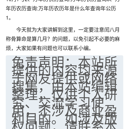
刚找老师做了补财库，希望财运更好一点！
年历农历查询:万年历农历年是什么年查询年公历
18
2小时前 来自海南
1。
梦醒时分
今天就为大家讲解到这里，一定要注意闰八月
我女儿高二叛逆，大半年不上学，一说她就要死要活
称骨算命是算几月？的问题，以免引起不必要的麻
的，把我们两口子愁的不行，朋友给我推荐的慧来老
烦，大家如果有问题也可以联系小编。
师，一开始我是病急乱投医，这半年来，法事一个个
免责声明：本站所
做完，我女儿跟变了个人一样，不期望她能考多好的
大学，只要能安安稳稳的把书读了，身体心理都健健
提供的内容均来源
康康的我就很知足了！
于网友提供或网络
搜集，由本站编辑
鹿森
：可怜天下父母心啊！
整理，仅供个人研
16
3小时前 来自河北
究、交流学习使
用，不涉及商业盈
付深
利目的。如涉及版
我是公司人事调整，有升迁机会，但同时竞争的我们
权问题，请联系本
三个，找老师的时候是抱着侥幸心理，没想到老师看