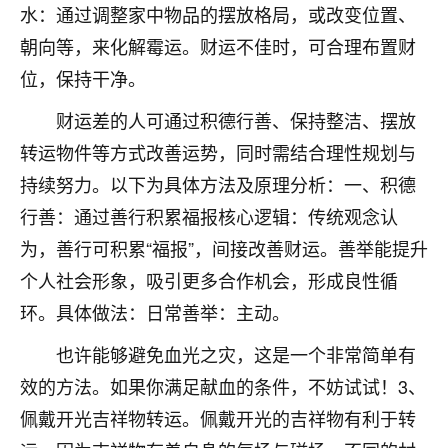
水：通过调整家中物品的摆放格局，或改变位置、
不由人！
朝向等，来化解霉运。财运不佳时，可合理布置财
9
1天前 来自四川
位，保持干净。
金白水清
财运差的人可通过积德行善、保持整洁、摆放
我也想找老师看看，有没有人给个联系方式的啊？
转运物件等方式改善运势，同时需结合理性规划与
持续努力。以下为具体方法及原理分析：一、积德
鹿森
：慧来老师微信：gjsy0624
行善：通过善行积累福报核心逻辑：传统观念认
12
1天前 来自江西
为，善行可积累“福报”，间接改善财运。善举能提升
青春168
个人社会形象，吸引更多合作机会，形成良性循
我也想要，我也想要！
环。具体做法：日常善举：主动。
15
2天前 来自山西
也许能够避免血光之灾，这是一个非常简单有
Jessica李
效的方法。如果你满足献血的条件，不妨试试！3、
老师做不做超度法事？我想给我奶奶做超度，她今年
佩戴开光吉祥物转运。佩戴开光的吉祥物有利于转
刚去世了。