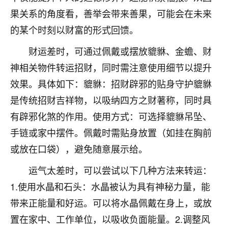
着我晋升有望，我半信半疑的按照老师建议，做了化
果关系的角度看，善举会带来善果，可能会在未来
太岁还有一个发钱粮，本来年前的人事调整，拖到年
后，我以为都没戏了，结果开年一上班，开会提拔升
的某个时刻以财富的形式回馈。
职第一个就是我，职务无所谓，主要是底薪加了
3000，非常开心，无论如何，感恩感谢！🙏🏻
财运差时，可通过佩戴或摆放貔貅、金蟾、财
神相关物件转运招财，同时需注意使用细节以提升
鹿森
：恭喜升职加薪！！，请客吗？�
效果。具体如下：貔貅：招财辟邪的贴身守护貔貅
32
12小时前 来自北京
是传统招财吉祥物，以吸纳四方之财著称，同时具
有辟邪化煞的作用。使用方式：可选择貔貅吊坠、
心心相印
手链或家中摆件。佩戴时需贴身放置（如挂在胸前
我身体不太好，总是病病殃殃的，去检查又没什么大
问题，反正就是不舒服。中医西医看遍了，找不到问
或放在口袋），避免随意展示给。
题，后来无意中看到有人推荐慧来老师，跟老师聊过
之后，心情豁然开朗，也听老师建议，处理了一些因
运气太差时，可以尝试以下几种方法来转运：
果问题。今年以来，身体比以前好多，主要是心情好
1.使用水晶和石头：水晶被认为具有神秘力量，能
了，老师说境随心转，现在深有体会了。
带来正能量和好运。可以将水晶佩戴在身上，或放
鹿森
：是的，其实跟老师聊过之后，最大的感
置在家中、工作单位，以吸收负面能量。2.调整风
触，首先就是心态会变好，万般皆是命，半点