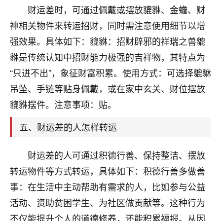
刚找老师做了补财库，希望财运更好一点！
财运差时，可通过佩戴或摆放貔貅、金蟾、财
18
神相关物件来转运招财，同时需注意使用细节以增
2小时前 来自海南
强效果。具体如下：貔貅：招财辟邪的祥瑞之兽貔
梦醒时分
貅是传统认知中招财能力极强的吉祥物，其特点为
我女儿高二叛逆，大半年不上学，一说她就要死要活
“只进不出”，象征财富积累。使用方式：可选择貔貅
的，把我们两口子愁的不行，朋友给我推荐的慧来老
师，一开始我是病急乱投医，这半年来，法事一个个
吊坠、手链等贴身佩戴，或在家中玄关、财位摆放
做完，我女儿跟变了个人一样，不期望她能考多好的
貔貅摆件。注意事项：贴。
大学，只要能安安稳稳的把书读了，身体心理都健健
康康的我就很知足了！
五、财运差的人怎样转运
鹿森
：可怜天下父母心啊！
财运差的人可通过积德行善、保持整洁、摆放
16
3小时前 来自河北
转运物件等方式转运，具体如下：积德行善多做善
付深
事：在生活中主动帮助有需求的人，比如参与公益
我是公司人事调整，有升迁机会，但同时竞争的我们
活动、资助贫困学生、为社区做贡献等。这种行为
三个，找老师的时候是抱着侥幸心理，没想到老师看
不仅能提升个人的道德修养，还能积累福报。从因