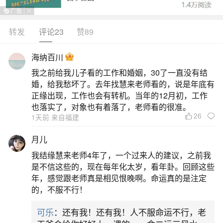
无法进来，所以不管多么努力拼命去工作也很难赚
到钱。求财当有源，无源一场空。开财路，辟财
转发
评论23
赞89
源，最常用的法门是开财门。气本横行，从门而
海纳百川
入。开财门者，财气入也。2、补财库。每个人天生
我之前给我儿子看的工作和婚姻，30了一直没有结
都有一个财库，注定你这辈子的财富，但是有些可
婚，给我愁坏了。去年找慧来老师看的，说是年底有
能做风水破财、运程欠佳当、事业
正缘出现，工作也会有转机。当年的12月初，工作
也落实了，对象也有着落了，老师看的很准。
26
二、最近时运不好怎样才能转运,最近运气很不
1天前 来自福建
好,如何能转运
月儿
我结缘慧来老师4年了，一个过来人的建议，之前我
1.拜祭转运：到寺庙等宗教场所拜祭，祈求神
是不信这些的，现在每年化太岁，看年卦。回顾这些
灵庇佑，改变运势。这些地方的正能量气场强，能
年，感觉跟老师真是相见恨晚啊。命运真的是注定
的，不服不行！
帮助你调整气场，从而改善运气。2.佩戴吉祥物转
运：选择佩戴适合你的吉祥物，如粉晶有助于爱情
可乐
：还有我！还有我！人不服命运不行，老