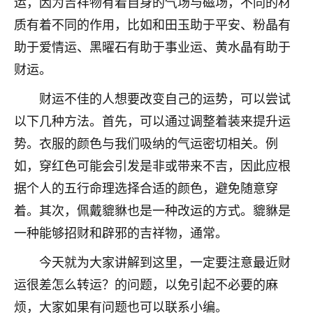
运，因为吉祥物有着自身的气场与磁场，不同的材
七零老顽童
：我母亲前年离世，刚开始我经常
质有着不同的作用，比如和田玉助于平安、粉晶有
做梦梦见她，后来也是朋友介绍，找到慧来老
助于爱情运、黑曜石有助于事业运、黄水晶有助于
师，安排了超度法事，做梦再也没有梦到过
财运。
了，一开始是半信半疑的，图个心安，给亡母
超度，现在看来，人不信也不行。
财运不佳的人想要改变自己的运势，可以尝试
11
2天前 来自云南
以下几种方法。首先，可以通过调整着装来提升运
势。衣服的颜色与我们吸纳的气运密切相关。例
优秀的张同学
如，穿红色可能会引发是非或带来不吉，因此应根
老师收徒吗？？我对这些很感兴趣
15
2天前 来自山西
据个人的五行命理选择合适的颜色，避免随意穿
着。其次，佩戴貔貅也是一种改运的方式。貔貅是
一种能够招财和辟邪的吉祥物，通常。
今天就为大家讲解到这里，一定要注意最近财
运很差怎么转运？的问题，以免引起不必要的麻
烦，大家如果有问题也可以联系小编。