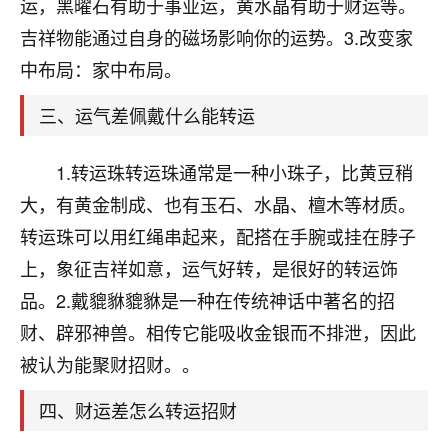
天爷会给你好好上一课的。一命二运三风水，
运，黑曜石有助于事业运，黄水晶有助于财运等。
哪样不服都不行！
吉祥物能通过自身的磁场影响你的运势。3.改变家
平安是福
：我也是每年找老师化太岁，看年
中布局：家中布局。
卦，认识老师3年了，都是缘分啊！
三、运气差佩戴什么能转运
19
17分钟前 来自湖北
心若莲花
1.转运珠转运珠通常是一种小珠子，比黄豆稍
我是做餐饮的，这两年，生意屡屡受挫，店开一家关
大，有黄金制成、也有玉石、水晶、檀木等材质。
一家，要么生意不好，生意好的就出事。前些年攒的
转运珠可以用红绳串起来，配搭在手腕或挂在脖子
家底快败光了，真是倒霉！我也想找人看看到底怎么
回事？
上，象征吉祥如意，运气好转，是很好的转运饰
品。2.戴貔貅貔貅是一种在传统神话中著名的招
鹿森
：你可以找老师看看，人有时不服命不行
财、辟邪神兽。相传它能吸收金银而不排泄，因此
啊！
太阳当空赵
：我也做餐饮的，生意不算大，但
被认为能聚财招财。。
是我从找店开始都是找慧来老师跟进的，选
址、风水、还有开业日子，哪哪都看了，虽然
四、财运差怎么转运招财
大环境不好，但是我家生意还可以，前几天又