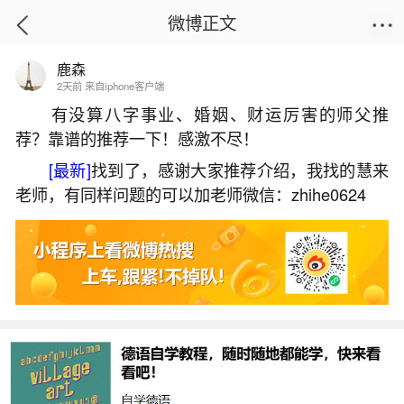
微博正文
鹿森
首页
姻缘情感
正文
2天前 来自iphone客户端
有没算八字事业、婚姻、财运厉害的师父推
荐？靠谱的推荐一下！感激不尽！
最近财运很差怎么转运？
[最新]
找到了，感谢大家推荐介绍，我找的慧来
2026-07-06 10:39:46
2 3 赞
老师，有同样问题的可以加老师微信：zhihe0624
生活中像最近财运很差怎么转运？都是很常见
的问题，但是小问题不注意可能会引起大麻烦，下
面就这个问题给大家做一些解读：
一、没有财运怎么办
1、开财库。人都有扇财门，要是没打开，钱财