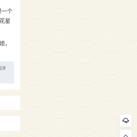
果一个
花星
。
烦，
如涉