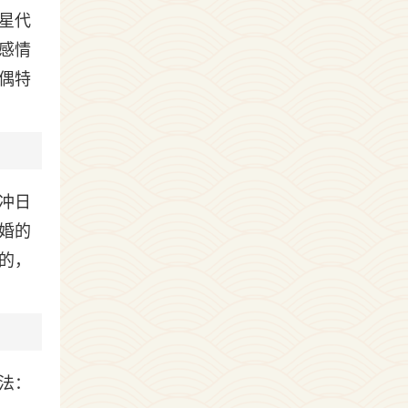
星代
感情
偶特
冲日
婚的
的，
法：