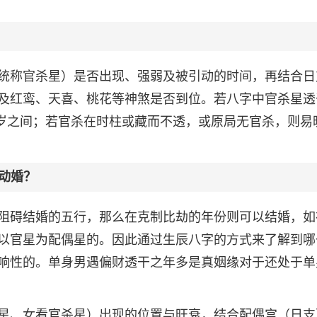
统称官杀星）是否出现、强弱及被引动的时间，再结合日
及红鸾、天喜、桃花等神煞是否到位。若八字中官杀星透
4岁之间；若官杀在时柱或藏而不透，或原局无官杀，则易
动婚？
阻碍结婚的五行，那么在克制比劫的年份则可以结婚，如
以官星为配偶星的。因此通过生辰八字的方式来了解到哪
响性的。单身男遇偏财透干之年多是真姻缘对于还处于单
星、女看官杀星）出现的位置与旺衰，结合配偶宫（日支