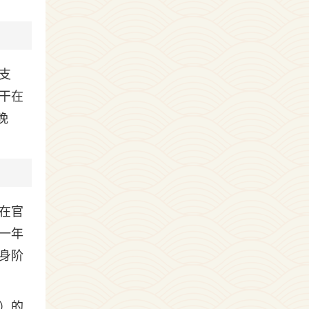
支
干在
晚
在官
一年
身阶
）的