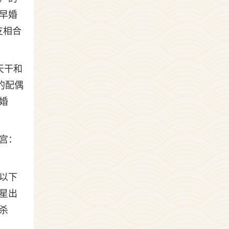
早婚
支相合
天干和
的配偶
婚
宫：
以下
星出
杀