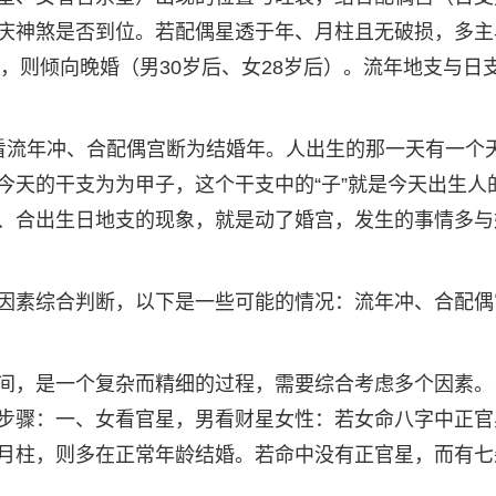
庆神煞是否到位。若配偶星透于年、月柱且无破损，多主
柱，则倾向晚婚（男30岁后、女28岁后）。流年地支与日
看流年冲、合配偶宫断为结婚年。人出生的那一天有一个
今天的干支为为甲子，这个干支中的“子”就是今天出生人
、合出生日地支的现象，就是动了婚宫，发生的事情多与
因素综合判断，以下是一些可能的情况：流年冲、合配偶
间，是一个复杂而精细的过程，需要综合考虑多个因素。
步骤：一、女看官星，男看财星女性：若女命八字中正官
月柱，则多在正常年龄结婚。若命中没有正官星，而有七