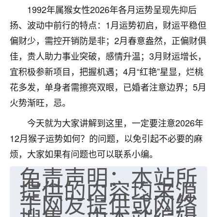
1992年属猴女性2026年各月运势呈现先抑后
七零老顽童
：我母亲前年离世，刚开始我经常
扬、波动中前行的特点：1月运势初启，财运平稳但
做梦梦见她，后来也是朋友介绍，找到慧来老
师，安排了超度法事，做梦再也没有梦到过
偏财少，需控开销防是非；2月春意盎然，正偏财俱
了，一开始是半信半疑的，图个心安，给亡母
佳，贵人助力事业突破，感情升温；3月财运增长，
超度，现在看来，人不信也不行。
宜积极参新项目，把握机遇；4月“红艳”星显，烂桃
11
2天前 来自云南
花多发，单身者需擦亮双眼，已婚者注意边界；5月
火势渐旺，忌。
优秀的张同学
老师收徒吗？？我对这些很感兴趣
今天就为大家讲解到这里，一定要注意2026年
15
2天前 来自山西
12月猴子运势如何？的问题，以免引起不必要的麻
烦，大家如果有问题也可以联系小编。
免责声明：本站所
提供的内容均来源
于网友提供或网络