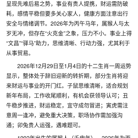
着我晋升有望，我半信半疑的按照老师建议，做了化
呈现先难后易之势，事业有贵人提携，财运需防破
太岁还有一个发钱粮，本来年前的人事调整，拖到年
耗，感情平稳但要多关心家人，健康方面注意出行
后，我以为都没戏了，结果开年一上班，开会提拔升
职第一个就是我，职务无所谓，主要是底薪加了
安全与情绪调节。2026年为丙午马年，属猴人与太
3000，非常开心，无论如何，感恩感谢！🙏🏻
岁无冲，但存在“火克金”之象，压力不小。事业上得
“文昌”“驿马”助力，思维清晰、行动力强，尤其利于
鹿森
：恭喜升职加薪！！，请客吗？�
从事贸易。
32
12小时前 来自北京
2026年12月29日至1月4日的十二生肖一周运势
心心相印
显示，整体处于辞旧迎新的转折期，部分生肖将迎
我身体不太好，总是病病殃殃的，去检查又没什么大
来财运与事业的开门红。子鼠思维清晰，适合规划
问题，反正就是不舒服。中医西医看遍了，找不到问
新年布局，工作收尾顺利，有机会获领导认可；丑
题，后来无意中看到有人推荐慧来老师，跟老师聊过
之后，心情豁然开朗，也听老师建议，处理了一些因
牛稳步推进，财运稳定，宜守成勿冒进；寅虎需注
果问题。今年以来，身体比以前好多，主要是心情好
意周一逢冲，避免重大决策，职场协作需加强沟
了，老师说境随心转，现在深有体会了。
通；卯兔贵人运强，遇难题可。
鹿森
：是的，其实跟老师聊过之后，最大的感
1992年出生的属猴人（壬申年），2026年为丙
触，首先就是心态会变好，万般皆是命，半点