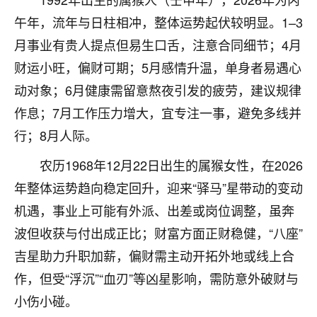
不由人！
午年，流年与日柱相冲，整体运势起伏较明显。1–3
月事业有贵人提点但易生口舌，注意合同细节；4月
9
1天前 来自四川
财运小旺，偏财可期；5月感情升温，单身者易遇心
金白水清
动对象；6月健康需留意熬夜引发的疲劳，建议规律
我也想找老师看看，有没有人给个联系方式的啊？
作息；7月工作压力增大，宜专注一事，避免多线并
鹿森
：慧来老师微信：gjsy0624
行；8月人际。
12
农历1968年12月22日出生的属猴女性，在2026
1天前 来自江西
年整体运势趋向稳定回升，迎来“驿马”星带动的变动
青春168
机遇，事业上可能有外派、出差或岗位调整，虽奔
我也想要，我也想要！
波但收获与付出成正比；财富方面正财稳健，“八座”
15
2天前 来自山西
吉星助力升职加薪，偏财需主动开拓外地或线上合
Jessica李
作，但受“浮沉”“血刃”等凶星影响，需防意外破财与
老师做不做超度法事？我想给我奶奶做超度，她今年
小伤小碰。
刚去世了。