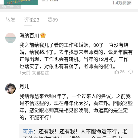
势，事业迎来转机，财运稳中有进，感情有望突
破，健康需防呼吸道问题。进入12月，属猴人受水
转发
评论23
赞89
火既济卦象影响，前半月压力仍存，但中下旬开始
海纳百川
好运渐显。事业上柳暗花明，尤其8日前后可能出现
我之前给我儿子看的工作和婚姻，30了一直没有结
重要机会，职场变动或出差带来新契机，管理层宜
婚，给我愁坏了。去年找慧来老师看的，说是年底有
借团建凝聚团队。财运方面正财稳定，年终奖有望
正缘出现，工作也会有转机。当年的12月初，工作
也落实了，对象也有着落了，老师看的很准。
超预期，偏财需
26
1天前 来自福建
2、1956年猴女2026年12个月运势
月儿
我结缘慧来老师4年了，一个过来人的建议，之前我
1956年猴女2026年整体运势趋于平稳，事业退
是不信这些的，现在每年化太岁，看年卦。回顾这些
而不休、财富稳中有守、感情需多体谅、健康须防
年，感觉跟老师真是相见恨晚啊。命运真的是注定
的，不服不行！
跌伤，每月运势起伏有致，宜以守为策、低调行
事。1月事业清闲，可参与社区活动；2月财运小
可乐
：还有我！还有我！人不服命运不行，老