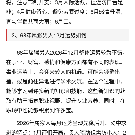
天爷会给你好好上一课的。一命二运三风水，
稳，注意节制开支；3月人际活跃，但谨防口舌是
哪样不服都不行！
非；4月健康留心，避免劳累过度；5月感情升温，
平安是福
：我也是每年找老师化太岁，看年
宜与伴侣共商大事；6月工。
卦，认识老师3年了，都是缘分啊！
3、68年属猴男人12月运势如何
19
17分钟前 来自湖北
心若莲花
68年属猴男人2026年12月整体运势较为不错，
我是做餐饮的，这两年，生意屡屡受挫，店开一家关
在事业、财富、感情和健康方面都有不同的表现。
一家，要么生意不好，生意好的就出事。前些年攒的
事业运势上，会迎来较大的机遇。可能会频繁出
家底快败光了，真是倒霉！我也想找人看看到底怎么
回事？
差，或是前往异地进行学术交流。在这个过程中，
能够学习到许多新的知识和技能，这些新知识的获
鹿森
：你可以找老师看看，人有时不服命不行
取有助于拓宽职业视野，提升专业素养。同时，在
啊！
太阳当空赵
：我也做餐饮的，生意不算大，但
职场中也能够积累到许多宝。
是我从找店开始都是找慧来老师跟进的，选
址、风水、还有开业日子，哪哪都看了，虽然
2026年属猴人每月运势呈现先稳后升、动中求
大环境不好，但是我家生意还可以，前几天又
进的特点：1月谨慎开局，贵人暗助但需防小人；2