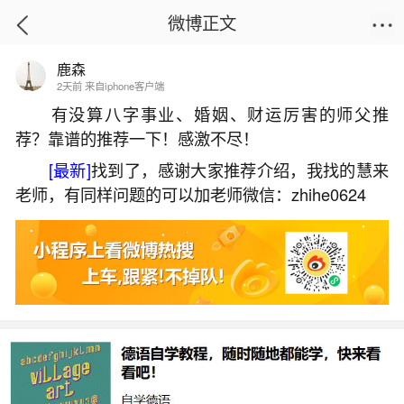
微博正文
鹿森
首页
姻缘情感
正文
2天前 来自iphone客户端
有没算八字事业、婚姻、财运厉害的师父推
荐？靠谱的推荐一下！感激不尽！
2026年12月猴子运势如何？
[最新]
找到了，感谢大家推荐介绍，我找的慧来
2026-07-06 09:24:02
7 1 赞
老师，有同样问题的可以加老师微信：zhihe0624
生活中像2026年12月猴子运势如何？都是很常
见的问题，但是小问题不注意可能会引起大麻烦，
下面就这个问题给大家做一些解读：
1、属猴人2026年12月运势
属猴人2026年12月运势整体呈现先抑后扬之