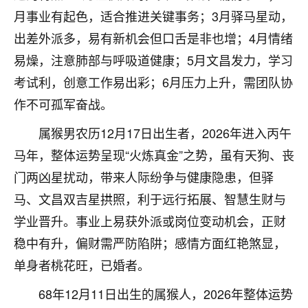
刚找老师做了补财库，希望财运更好一点！
月事业有起色，适合推进关键事务；3月驿马星动，
18
2小时前 来自海南
出差外派多，易有新机会但口舌是非也增；4月情绪
易燥，注意肺部与呼吸道健康；5月文昌发力，学习
梦醒时分
考试利，创意工作易出彩；6月压力上升，需团队协
我女儿高二叛逆，大半年不上学，一说她就要死要活
的，把我们两口子愁的不行，朋友给我推荐的慧来老
作不可孤军奋战。
师，一开始我是病急乱投医，这半年来，法事一个个
属猴男农历12月17日出生者，2026年进入丙午
做完，我女儿跟变了个人一样，不期望她能考多好的
大学，只要能安安稳稳的把书读了，身体心理都健健
马年，整体运势呈现“火炼真金”之势，虽有天狗、丧
康康的我就很知足了！
门两凶星扰动，带来人际纷争与健康隐患，但驿
鹿森
：可怜天下父母心啊！
马、文昌双吉星拱照，利于远行拓展、智慧生财与
学业晋升。事业上易获外派或岗位变动机会，正财
16
3小时前 来自河北
稳中有升，偏财需严防陷阱；感情方面红艳煞显，
付深
单身者桃花旺，已婚者。
我是公司人事调整，有升迁机会，但同时竞争的我们
68年12月11日出生的属猴人，2026年整体运势
三个，找老师的时候是抱着侥幸心理，没想到老师看