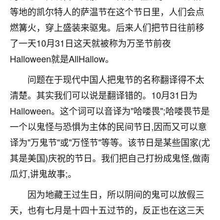
刚找老师做了补财库，希望财运更好一点！
等地的凯尔特人的萨温节在这个节日里，人们会点
18
2小时前 来自海南
燃篝火，穿上盛装来驱鬼。后来人们把节日往前移
了一天10月31日这天就被称为万圣节前夜
梦醒时分
Halloween就是AllHallow。
我女儿高二叛逆，大半年不上学，一说她就要死要活
的，把我们两口子愁的不行，朋友给我推荐的慧来老
问题在于现代中国人把鬼节的名称翻译得不太
师，一开始我是病急乱投医，这半年来，法事一个个
清楚。其实我们可以说是翻译错的。10月31日为
做完，我女儿跟变了个人一样，不期望她能考多好的
大学，只要能安安稳稳的把书读了，身体心理都健健
Halloween。这个词可以音译为"哈喽畏";哈喽畏节是
康康的我就很知足了！
一个以鬼怪与恐惧为主体的民间节日,因而又可以意
鹿森
：可怜天下父母心啊！
译为"万鬼节"或"万怪节"等等。该节日是某些国家(尤
其是美国)庆祝的节日。我们把自己打扮成鬼怪,做南
16
3小时前 来自河北
瓜灯,讲鬼故事;。
付深
因为地藏王过生日，所以阴间的鬼可以放假三
我是公司人事调整，有升迁机会，但同时竞争的我们
天，也有七月是十四十五过节的，反正也在这三天
三个，找老师的时候是抱着侥幸心理，没想到老师看