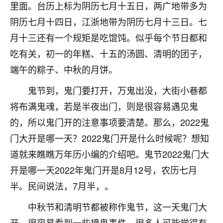
着我晋升有望，我半信半疑的按照老师建议，做了化
里面。台历上标为阴历七月十五日，两广地带多为
太岁还有一个发钱粮，本来年前的人事调整，拖到年
阴历七月十四日，江浙地带为阴历七月十三日。七
后，我以为都没戏了，结果开年一上班，开会提拔升
职第一个就是我，职务无所谓，主要是底薪加了
月十三还有一个规矩是吃馄饨。似乎每个节日都和
3000，非常开心，无论如何，感恩感谢！🙏🏻
吃有关，初一的年糕、十五的汤圆、清明的团子，
端午的粽子、中秋的月饼。
鹿森
：恭喜升职加薪！！，请客吗？�
鬼节到，鬼门要打开，万鬼出没，大街小巷都
32
12小时前 来自北京
将布满鬼魂，若是半夜出门，则是很容易遇见鬼
心心相印
的，所以鬼门开的注意事项要清楚。那么，2022鬼
我身体不太好，总是病病殃殃的，去检查又没什么大
门大开是哪一天？2022鬼门开是什么时候呢？想知
问题，反正就是不舒服。中医西医看遍了，找不到问
道就来瞧瞧万年历小编的介绍吧。鬼节2022鬼门大
题，后来无意中看到有人推荐慧来老师，跟老师聊过
之后，心情豁然开朗，也听老师建议，处理了一些因
开是哪一天2022年鬼门开是8月12号，农历七月
果问题。今年以来，身体比以前好多，主要是心情好
半。民间说法，7月半，。
了，老师说境随心转，现在深有体会了。
中秋节和清明节都被称作鬼节，这一天鬼门大
鹿森
：是的，其实跟老师聊过之后，最大的感
开，很容易看到一些撞鬼事件。很多人可能觉得有
触，首先就是心态会变好，万般皆是命，半点