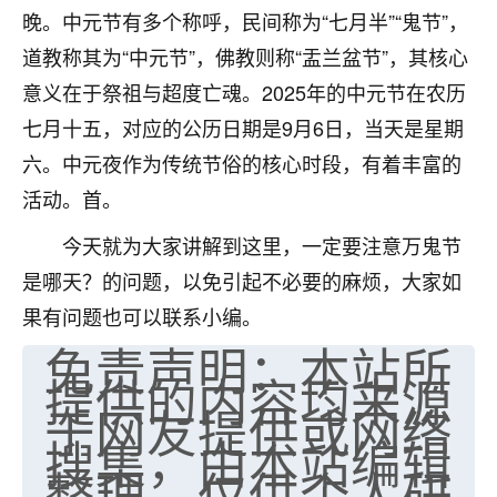
晚。中元节有多个称呼，民间称为“七月半”“鬼节”，
七零老顽童
：我母亲前年离世，刚开始我经常
道教称其为“中元节”，佛教则称“盂兰盆节”，其核心
做梦梦见她，后来也是朋友介绍，找到慧来老
师，安排了超度法事，做梦再也没有梦到过
意义在于祭祖与超度亡魂。2025年的中元节在农历
了，一开始是半信半疑的，图个心安，给亡母
七月十五，对应的公历日期是9月6日，当天是星期
超度，现在看来，人不信也不行。
六。中元夜作为传统节俗的核心时段，有着丰富的
11
2天前 来自云南
活动。首。
优秀的张同学
今天就为大家讲解到这里，一定要注意万鬼节
老师收徒吗？？我对这些很感兴趣
是哪天？的问题，以免引起不必要的麻烦，大家如
15
2天前 来自山西
果有问题也可以联系小编。
免责声明：本站所
提供的内容均来源
于网友提供或网络
搜集，由本站编辑
整理，仅供个人研