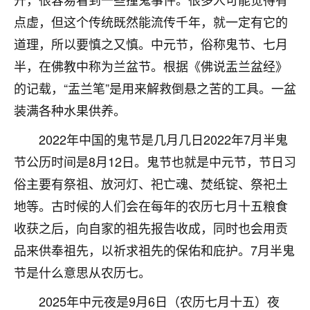
不由人！
点虚，但这个传统既然能流传千年，就一定有它的
道理，所以要慎之又慎。中元节，俗称鬼节、七月
9
1天前 来自四川
半，在佛教中称为兰盆节。根据《佛说盂兰盆经》
金白水清
的记载，“盂兰笔”是用来解救倒悬之苦的工具。一盆
我也想找老师看看，有没有人给个联系方式的啊？
装满各种水果供养。
鹿森
：慧来老师微信：gjsy0624
2022年中国的鬼节是几月几日2022年7月半鬼
12
节公历时间是8月12日。鬼节也就是中元节，节日习
1天前 来自江西
俗主要有祭祖、放河灯、祀亡魂、焚纸锭、祭祀土
青春168
地等。古时候的人们会在每年的农历七月十五粮食
我也想要，我也想要！
收获之后，向自家的祖先报告收成，同时也会用贡
15
2天前 来自山西
品来供奉祖先，以祈求祖先的保佑和庇护。7月半鬼
Jessica李
节是什么意思从农历七。
老师做不做超度法事？我想给我奶奶做超度，她今年
刚去世了。
2025年中元夜是9月6日（农历七月十五）夜