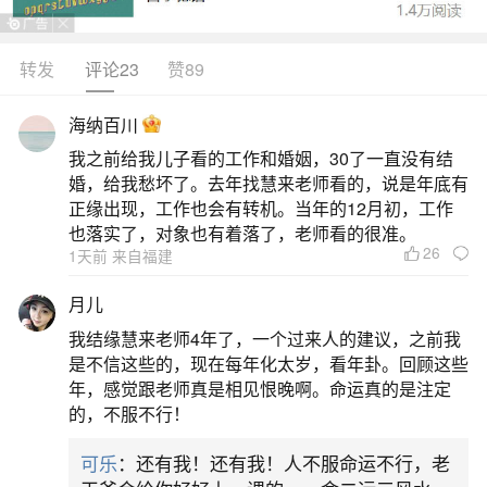
夕，真正的万鬼节也是十一月一日，也就是前述天
主教教宗想要对抗的日子。古时一天的计算都是由
转发
评论23
赞89
晚上开始，而非今日习惯的自早上起算。上帝创世
海纳百川
时的一天也是自晚上开始，见创世纪第一章。所以
我之前给我儿子看的工作和婚姻，30了一直没有结
当时天主教徒也是在10月31日晚上开始以聚会来纪
婚，给我愁坏了。去年找慧来老师看的，说是年底有
念圣徒，万圣节夜前夕称之为HallowEvening或Hol
正缘出现，工作也会有转机。当年的12月初，工作
也落实了，对象也有着落了，老师看的很准。
26
2、西方鬼节是几月几号西方鬼节是哪一天
1天前 来自福建
月儿
西方鬼节是10月31日。每年的10月31日是西方
我结缘慧来老师4年了，一个过来人的建议，之前我
的鬼节——万圣节。这个节日的由来说法很多，比
是不信这些的，现在每年化太岁，看年卦。回顾这些
较普遍的一个说法是万圣节原本是古代高卢、不列
年，感觉跟老师真是相见恨晚啊。命运真的是注定
的，不服不行！
颠和爱尔兰的祭司赞美秋天的节日，从10月31日的
午夜到次日11月1日，持续整整一天。另一种说法则
可乐
：还有我！还有我！人不服命运不行，老