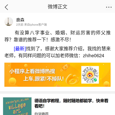
微博正文
鹿森
首页
姻缘情感
正文
2天前 来自iphone客户端
有没算八字事业、婚姻、财运厉害的师父推
荐？靠谱的推荐一下！感激不尽！
万鬼节是哪天？
[最新]
找到了，感谢大家推荐介绍，我找的慧来
2026-07-05 20:16:17
4 6 赞
老师，有同样问题的可以加老师微信：zhihe0624
生活中像万鬼节是哪天？都是很常见的问题，
但是小问题不注意可能会引起大麻烦，下面就这个
问题给大家做一些解读：
1、万圣节由来
10月31日晚上开始的是万鬼节Halloween的前