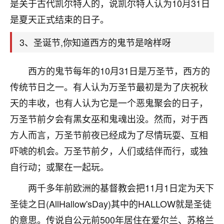
天爷会给你好好上一课的。一命二运三风水，
是关于古代凯尔特人的，说凯尔特人认为10月31日
哪样不服都不行！
是夏天正式结束的日子。
平安是福
：我也是每年找老师化太岁，看年
卦，认识老师3年了，都是缘分啊！
3、圣诞节,你知道西方的鬼节是啥样呀
19
17分钟前 来自湖北
西方的鬼节每年的10月31日是万圣节，西方的
心若莲花
传统节日之一。有人认为万圣节最初是为了庆祝秋
我是做餐饮的，这两年，生意屡屡受挫，店开一家关
天的丰收，也有人认为它是一个恶鬼聚会的日子，
一家，要么生意不好，生意好的就出事。前些年攒的
万圣节前夕会有黑女巫和鬼魂出没。然而，对于西
家底快败光了，真是倒霉！我也想找人看看到底怎么
回事？
方人而言，万圣节前夜已经成为了尽情玩耍、互相
吓唬的机会。万圣节前夕，人们或结伴而行，或独
鹿森
：你可以找老师看看，人有时不服命不行
自行动；或聚在一起玩。
啊！
太阳当空赵
：我也做餐饮的，生意不算大，但
两千多年前欧洲的基督教会把11月1日定为天下
是我从找店开始都是找慧来老师跟进的，选
址、风水、还有开业日子，哪哪都看了，虽然
圣徒之日(AllHallow'sDay)其中的HALLOW就是圣徒
大环境不好，但是我家生意还可以，前几天又
的意思。传说自公元前500年居住在爱尔兰、苏格兰