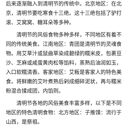
着我晋升有望，我半信半疑的按照老师建议，做了化
后来逐渐融入到清明节的传统中。北京地区：在北
太岁还有一个发钱粮，本来年前的人事调整，拖到年
京，清明节要吃寒食十三绝。这十三绝包括了驴打
后，我以为都没戏了，结果开年一上班，开会提拔升
职第一个就是我，职务无所谓，主要是底薪加了
滚、艾窝窝、糖耳朵等多种。
3000，非常开心，无论如何，感恩感谢！🙏🏻
清明节的风俗食物多种多样，不同地区有着不
鹿森
：恭喜升职加薪！！，请客吗？�
同的传统美食。江南地区：青团是清明节的灵魂食
物。用艾草汁或鼠曲草染成碧绿的糯米皮，包裹豆
32
12小时前 来自北京
沙、芝麻或咸蛋黄肉松等馅料，蒸熟后油润如玉，
心心相印
入口软糯清香。客家地区：艾粄是客家人的特色美
我身体不太好，总是病病殃殃的，去检查又没什么大
食。将鲜嫩的艾叶煮熟后剁成细碎泥状，再与糯米
问题，反正就是不舒服。中医西医看遍了，找不到问
粉混合揉成团，内馅则。
题，后来无意中看到有人推荐慧来老师，跟老师聊过
之后，心情豁然开朗，也听老师建议，处理了一些因
清明节各地的风俗美食丰富多样，以下是不同
果问题。今年以来，身体比以前好多，主要是心情好
了，老师说境随心转，现在深有体会了。
地区的特色清明食物：北方地区：子推馍：流行于
山西，是祭祖。
鹿森
：是的，其实跟老师聊过之后，最大的感
触，首先就是心态会变好，万般皆是命，半点