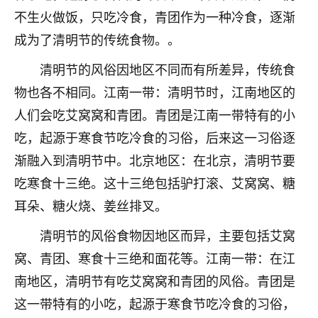
刚找老师做了补财库，希望财运更好一点！
不生火做饭，只吃冷食，青团作为一种冷食，逐渐
18
2小时前 来自海南
成为了清明节的传统食物。。
梦醒时分
清明节的风俗因地区不同而有所差异，传统食
我女儿高二叛逆，大半年不上学，一说她就要死要活
物也各不相同。江南一带：清明节时，江南地区的
的，把我们两口子愁的不行，朋友给我推荐的慧来老
人们会吃艾窝窝和青团。青团是江南一带特有的小
师，一开始我是病急乱投医，这半年来，法事一个个
吃，起源于寒食节吃冷食的习俗，后来这一习俗逐
做完，我女儿跟变了个人一样，不期望她能考多好的
大学，只要能安安稳稳的把书读了，身体心理都健健
渐融入到清明节中。北京地区：在北京，清明节要
康康的我就很知足了！
吃寒食十三绝。这十三绝包括驴打滚、艾窝窝、糖
鹿森
：可怜天下父母心啊！
耳朵、糖火烧、姜丝排叉。
16
清明节的风俗食物因地区而异，主要包括艾窝
3小时前 来自河北
窝、青团、寒食十三绝和面花等。江南一带：在江
付深
南地区，清明节有吃艾窝窝和青团的风俗。青团是
我是公司人事调整，有升迁机会，但同时竞争的我们
这一带特有的小吃，起源于寒食节吃冷食的习俗，
三个，找老师的时候是抱着侥幸心理，没想到老师看