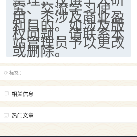
究、交流学习使
七零老顽童
：我母亲前年离世，刚开始我经常
用，不涉及商业盈
做梦梦见她，后来也是朋友介绍，找到慧来老
利目的。如涉及版
师，安排了超度法事，做梦再也没有梦到过
权问题，请联系本
了，一开始是半信半疑的，图个心安，给亡母
站管理员予以更改
超度，现在看来，人不信也不行。
或删除。
11
2天前 来自云南
优秀的张同学
标签：
老师收徒吗？？我对这些很感兴趣
15
2天前 来自山西
相关信息
热门文章