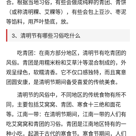
天爷会给你好好上一课的。一命二运三风水，
合。根据当地习俗，有些会做成纯粹的青团、青饼
哪样不服都不行！
（或称清明粿、艾粿等），有些会包上豆沙、枣泥
平安是福
：我也是每年找老师化太岁，看年
等馅料，用芦叶垫底，放。
卦，认识老师3年了，都是缘分啊！
3、清明节有哪些习俗吃什么
19
17分钟前 来自湖北
心若莲花
吃青团：在南方部分地区，清明节有吃青团的
我是做餐饮的，这两年，生意屡屡受挫，店开一家关
风俗。青团是用糯米粉和艾草汁等混合制成的，外
一家，要么生意不好，生意好的就出事。前些年攒的
观呈绿色，软糯清香。它不仅口感独特，而且寓意
家底快败光了，真是倒霉！我也想找人看看到底怎么
回事？
团圆安康，是清明节期间备受喜爱的传统美食。
鹿森
：你可以找老师看看，人有时不服命不行
清明节的风俗中，不同地区的传统食物有所不
啊！
同，主要包括艾窝窝、青团、寒食十三绝和面花
太阳当空赵
：我也做餐饮的，生意不算大，但
等。江南一带：在清明节期间，江南一带的人们有
是我从找店开始都是找慧来老师跟进的，选
址、风水、还有开业日子，哪哪都看了，虽然
吃艾窝窝和青团的习俗。青团是江南地区特有的一
大环境不好，但是我家生意还可以，前几天又
种小吃，起源于古代的寒食节。寒食节期间，人们