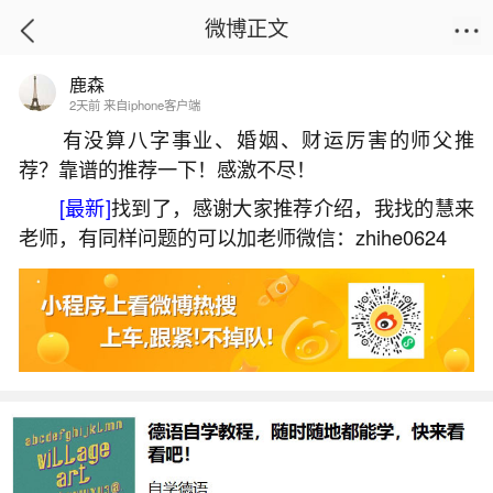
微博正文
鹿森
首页
姻缘情感
正文
2天前 来自iphone客户端
有没算八字事业、婚姻、财运厉害的师父推
荐？靠谱的推荐一下！感激不尽！
清明节的风俗是吃什么？
[最新]
找到了，感谢大家推荐介绍，我找的慧来
2026-07-05 18:04:43
27 9 赞
老师，有同样问题的可以加老师微信：zhihe0624
生活中像清明节的风俗是吃什么？都是很常见
的问题，但是小问题不注意可能会引起大麻烦，下
面就这个问题给大家做一些解读：
1、清明节吃什么风俗
清明节的饮食风俗丰富多样，不同地区有不同