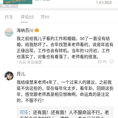
传统食物，主要有青团、冷食及其他特色食物。青
团在南方部分地区，有吃青团的风俗。青团历史可
转发
评论23
赞89
追溯至唐代，由寒食节禁火冷食习俗演变而来，最
海纳百川
初用于祭祀先祖，如今成为国人味蕾上的春味记
我之前给我儿子看的工作和婚姻，30了一直没有结
忆。不同地区青团馅料有差异，江南偏爱甜馅，如
婚，给我愁坏了。去年找慧来老师看的，说是年底有
红豆沙裹咸蛋黄或芝麻花生馅，清甜不腻；客家、
正缘出现，工作也会有转机。当年的12月初，工作
也落实了，对象也有着落了，老师看的很准。
贵州等地的青团（
26
1天前 来自福建
2、清明节吃什么风俗食物、来历
月儿
我结缘慧来老师4年了，一个过来人的建议，之前我
清明节常见的传统风俗食物有青团、鸡蛋、馓
是不信这些的，现在每年化太岁，看年卦。回顾这些
子、枣糕、暖菇包、薄饼等，以下为具体介绍：青
年，感觉跟老师真是相见恨晚啊。命运真的是注定
的，不服不行！
团：将雀麦草汁（或艾草、浆麦草、鼠曲草等制成
的青汁）和糯米一起舂合，使青汁和米粉相互融
可乐
：还有我！还有我！人不服命运不行，老