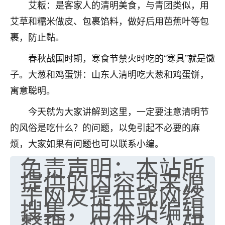
艾粄：是客家人的清明美食，与青团类似，用
不由人！
艾草和糯米做皮、包裹馅料，做好后用芭蕉叶等包
9
1天前 来自四川
裹，防止黏。
金白水清
春秋战国时期，寒食节禁火时吃的“寒具”就是馓
我也想找老师看看，有没有人给个联系方式的啊？
子。大葱和鸡蛋饼：山东人清明吃大葱和鸡蛋饼，
寓意聪明。
鹿森
：慧来老师微信：gjsy0624
今天就为大家讲解到这里，一定要注意清明节
12
1天前 来自江西
的风俗是吃什么？的问题，以免引起不必要的麻
青春168
烦，大家如果有问题也可以联系小编。
我也想要，我也想要！
免责声明：本站所
15
2天前 来自山西
提供的内容均来源
于网友提供或网络
Jessica李
搜集，由本站编辑
老师做不做超度法事？我想给我奶奶做超度，她今年
整理，仅供个人研
刚去世了。