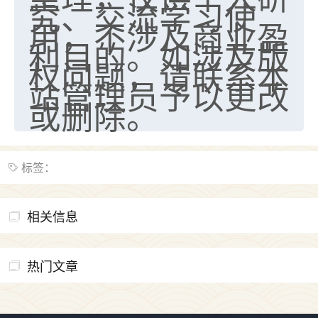
究、交流学习使
七零老顽童
：我母亲前年离世，刚开始我经常
用，不涉及商业盈
做梦梦见她，后来也是朋友介绍，找到慧来老
利目的。如涉及版
师，安排了超度法事，做梦再也没有梦到过
权问题，请联系本
了，一开始是半信半疑的，图个心安，给亡母
站管理员予以更改
超度，现在看来，人不信也不行。
或删除。
11
2天前 来自云南
优秀的张同学
标签：
老师收徒吗？？我对这些很感兴趣
15
2天前 来自山西
相关信息
热门文章