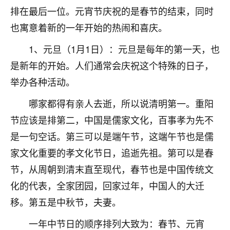
刚找老师做了补财库，希望财运更好一点！
排在最后一位。元宵节庆祝的是春节的结束，同时
18
2小时前 来自海南
也寓意着新的一年开始的热闹和喜庆。
1、元旦（1月1日）：元旦是每年的第一天，也
梦醒时分
我女儿高二叛逆，大半年不上学，一说她就要死要活
是新年的开始。人们通常会庆祝这个特殊的日子，
的，把我们两口子愁的不行，朋友给我推荐的慧来老
举办各种活动。
师，一开始我是病急乱投医，这半年来，法事一个个
做完，我女儿跟变了个人一样，不期望她能考多好的
哪家都得有亲人去逝，所以说清明第一。重阳
大学，只要能安安稳稳的把书读了，身体心理都健健
节应该是排第二，中国是儒家文化，百事孝为先不
康康的我就很知足了！
是一句空话。第三可以是端午节，这端午节也是儒
鹿森
：可怜天下父母心啊！
家文化重要的孝文化节日，追逝先祖。第可以是春
节，从周朝到清末直至现代，春节也是中国传统文
16
3小时前 来自河北
化的代表，全家团园，回家过年，中国人的大迁
付深
移。第五是中秋节，夫妻。
我是公司人事调整，有升迁机会，但同时竞争的我们
三个，找老师的时候是抱着侥幸心理，没想到老师看
一年中节日的顺序排列大致为：春节、元宵