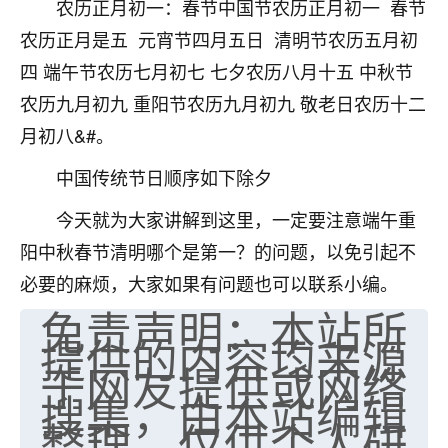
农历正月初一：春节中国节农历正月初一 春节
不由人！
农历正月是五 元宵节四月五日 清明节农历五月初
9
1天前 来自四川
四 端午节农历七月初七 七夕农历八月十五 中秋节
农历九月初九 重阳节农历九月初九 敬老日农历十二
金白水清
月初八&#。
我也想找老师看看，有没有人给个联系方式的啊？
中国传统节日顺序如下除夕
鹿森
：慧来老师微信：gjsy0624
今天就为大家讲解到这里，一定要注意端午重
12
1天前 来自江西
阳中秋春节清明哪个是第一？的问题，以免引起不
青春168
必要的麻烦，大家如果有问题也可以联系小编。
我也想要，我也想要！
免责声明：本站所
15
2天前 来自山西
提供的内容均来源
于网友提供或网络
Jessica李
搜集，由本站编辑
老师做不做超度法事？我想给我奶奶做超度，她今年
整理，仅供个人研
刚去世了。