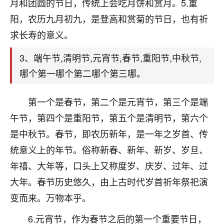
天爷会给你好好上一课的。一命二运三风水，
月和团圆的节日，传统上会吃月饼和赏月。5.重
哪样不服都不行！
阳，农历九月初九，是登高和赏菊的节日，也有祈
平安是福
：我也是每年找老师化太岁，看年
求长寿的意义。
卦，认识老师3年了，都是缘分啊！
3、端午节,清明节,元宵节,春节,重阳节,中秋节,
19
17分钟前 来自湖北
哪个第一哪个第二哪个第三哪。
心若莲花
我是做餐饮的，这两年，生意屡屡受挫，店开一家关
第一个是春节，第二个是元宵节，第三个是端
一家，要么生意不好，生意好的就出事。前些年攒的
午节，第四个是重阳节，第五个是清明节，第六个
家底快败光了，真是倒霉！我也想找人看看到底怎么
回事？
是中秋节。春节，即农历新年，是一年之岁首、传
统意义上的年节。俗称新春、新年、新岁、岁旦、
鹿森
：你可以找老师看看，人有时不服命不行
年禧、大年等，口头上又称度岁、庆岁、过年、过
啊！
太阳当空赵
：我也做餐饮的，生意不算大，但
大年。春节历史悠久，由上古时代岁首祈年祭祀演
是我从找店开始都是找慧来老师跟进的，选
变而来。万物本乎。
址、风水、还有开业日子，哪哪都看了，虽然
大环境不好，但是我家生意还可以，前几天又
6.元宵节，作为春节之后的第一个重要节日，