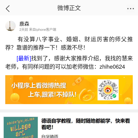
微博正文
鹿森
首页
姻缘情感
正文
2天前 来自iphone客户端
有没算八字事业、婚姻、财运厉害的师父推
荐？靠谱的推荐一下！感激不尽！
端午重阳中秋春节清明哪个是第一？
[最新]
找到了，感谢大家推荐介绍，我找的慧来
2026-07-05 15:31:22
27 1 赞
老师，有同样问题的可以加老师微信：zhihe0624
生活中像端午重阳中秋春节清明哪个是第一？
都是很常见的问题，但是小问题不注意可能会引起
大麻烦，下面就这个问题给大家做一些解读：
1、中国节日大小排名
不过，春节、中秋节、端午节等通常被视为极