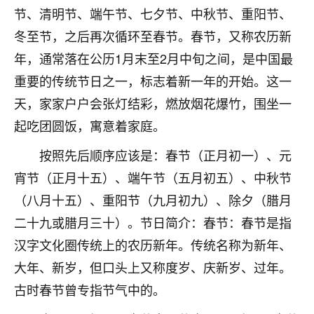
着我晋升有望，我半信半疑的按照老师建议，做了化
节、清明节、端午节、七夕节、中秋节、重阳节、
太岁还有一个发钱粮，本来年前的人事调整，拖到年
冬至节，之后再次循环至春节。春节，又称农历新
后，我以为都没戏了，结果开年一上班，开会提拔升
职第一个就是我，职务无所谓，主要是底薪加了
年，通常落在公历1月末至2月中旬之间，是中国最
3000，非常开心，无论如何，感恩感谢！🙏🏻
重要的传统节日之一，标志着新一年的开始。这一
鹿森
：恭喜升职加薪！！，请客吗？�
天，家家户户会张灯结彩，燃放烟花爆竹，围坐一
起吃团圆饭，寓意着家庭。
32
12小时前 来自北京
按照先后顺序应该是：春节（正月初一）、元
心心相印
宵节（正月十五）、端午节（五月初五）、中秋节
我身体不太好，总是病病殃殃的，去检查又没什么大
（八月十五）、重阳节（九月初九）、除夕（腊月
问题，反正就是不舒服。中医西医看遍了，找不到问
题，后来无意中看到有人推荐慧来老师，跟老师聊过
二十九或腊月三十）。节日简介：春节：春节是指
之后，心情豁然开朗，也听老师建议，处理了一些因
汉字文化圈传统上的农历新年。传统名称为新年、
果问题。今年以来，身体比以前好多，主要是心情好
了，老师说境随心转，现在深有体会了。
大年、新岁，但口头上又称度岁、庆新岁、过年。
古时春节曾专指节气中的。
鹿森
：是的，其实跟老师聊过之后，最大的感
触，首先就是心态会变好，万般皆是命，半点