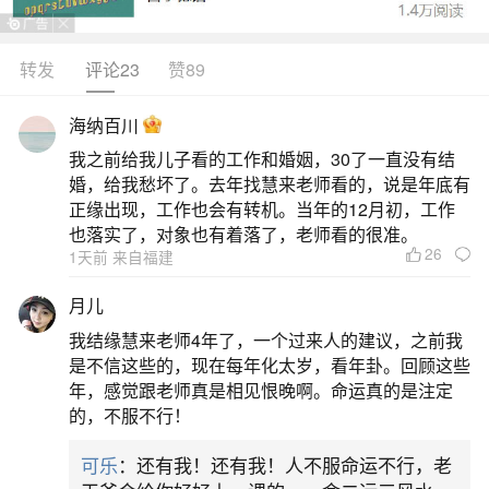
为重要且广泛庆祝的传统节日。一、春节春节无疑
是中国最重要的传统节日。它是农历新年，代表着
转发
评论23
赞89
辞旧迎新。春节期间，人们会进行一系列丰富的传
海纳百川
统习俗活动，如贴春联、挂灯笼、放鞭炮、吃年夜
我之前给我儿子看的工作和婚姻，30了一直没有结
饭、守岁等。一家人团聚在一起，共享欢乐时光，
婚，给我愁坏了。去年找慧来老师看的，说是年底有
庆祝新的一年到来，充满了浓厚的亲情氛
正缘出现，工作也会有转机。当年的12月初，工作
也落实了，对象也有着落了，老师看的很准。
26
2、端午,重阳,春节,中秋,清明的正确时间顺序是
1天前 来自福建
什么？
月儿
我结缘慧来老师4年了，一个过来人的建议，之前我
1.春节，农历新年的第一天。2.清明，通常在公
是不信这些的，现在每年化太岁，看年卦。回顾这些
历的4月6日左右，是扫墓和缅怀先人的日子。3.端
年，感觉跟老师真是相见恨晚啊。命运真的是注定
的，不服不行！
午，农历五月初五，是纪念屈原的传统节日，人们
会赛龙舟和吃粽子。4.中秋，农历八月十五，是赏
可乐
：还有我！还有我！人不服命运不行，老