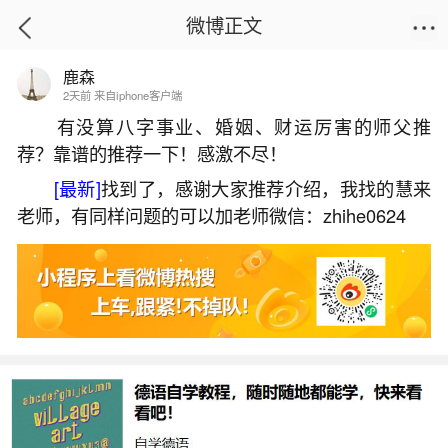
微博正文
鹿森
首页
姻缘情感
正文
2天前 来自iphone客户端
有没算八字事业、婚姻、财运厉害的师父推
荐？靠谱的推荐一下！感激不尽！
中国元宵节的来历研究
[最新]
找到了，感谢大家推荐介绍，我找的慧来
2026-07-05 09:55:44
15 7 赞
老师，有同样问题的可以加老师微信：zhihe0624