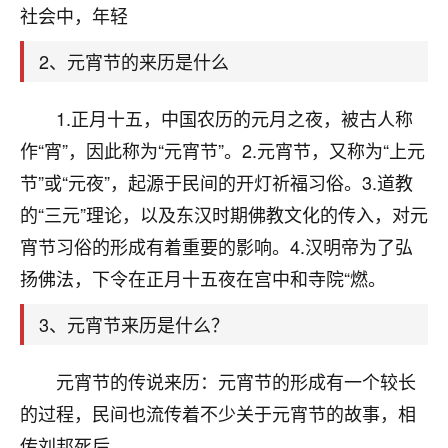
天爷会给你好好上一课的。一命二运三风水，
社会中，年轻
哪样不服都不行！
平安是福
：我也是每年找老师化太岁，看年
2、元宵节的来历是什么
卦，认识老师3年了，都是缘分啊！
19
1.正月十五，中国农历的元月之夜，被古人称
17分钟前 来自湖北
作“宵”，因此称为“元宵节”。2.元宵节，又称为“上元
心若莲花
节”或“元夜”，起源于民间的开灯祈福习俗。3.道教
我是做餐饮的，这两年，生意屡屡受挫，店开一家关
的“三元”理论，以及东汉时期佛教文化的传入，对元
一家，要么生意不好，生意好的就出事。前些年攒的
家底快败光了，真是倒霉！我也想找人看看到底怎么
宵节习俗的形成有着重要的影响。4.汉明帝为了弘
回事？
扬佛法，下令在正月十五夜在宫中和寺院“燃。
鹿森
：你可以找老师看看，人有时不服命不行
3、元宵节来历是什么？
啊！
太阳当空赵
：我也做餐饮的，生意不算大，但
元宵节的传说来历：元宵节的形成有一个较长
是我从找店开始都是找慧来老师跟进的，选
址、风水、还有开业日子，哪哪都看了，虽然
的过程，民间也流传着不少关于元宵节的故事，相
大环境不好，但是我家生意还可以，前几天又
传刘邦死后，。