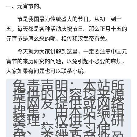
一、元宵节的。
七零老顽童
：我母亲前年离世，刚开始我经常
做梦梦见她，后来也是朋友介绍，找到慧来老
节是我国最为传统盛大的节日，从初一到十
师，安排了超度法事，做梦再也没有梦到过
五，每天都是各种活动庆祝节日。那么正月十五的
了，一开始是半信半疑的，图个心安，给亡母
超度，现在看来，人不信也不行。
元宵节是怎么来的呢，相传和汉武帝有关。
11
今天就为大家讲解到这里，一定要注意中国元
2天前 来自云南
宵节的来历研究的问题，以免引起不必要的麻烦，
优秀的张同学
大家如果有问题也可以联系小编。
老师收徒吗？？我对这些很感兴趣
免责声明：本站所
15
2天前 来自山西
提供的内容均来源
于网友提供或网络
搜集，由本站编辑
整理，仅供个人研
究、交流学习使
用，不涉及商业盈