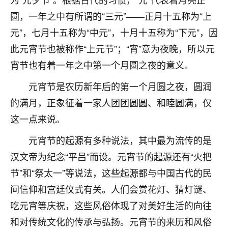
不由人！
圆，一年之中有所谓的“三元”——正月十五称为“上
元”，七月十五称为“中元”，十月十五称为“下元”，因
9
1天前 来自四川
此元宵节也被称作“上元节”；“宵”意为夜晚，所以元
金白水清
宵节也有着一年之中第一个月圆之夜的意义。
我也想找老师看看，有没有人给个联系方式的啊？
元宵节是农历新年后的第一个月圆之夜，圆润
鹿森
：慧来老师微信：gjsy0624
的满月，正象征着一家人团团圆圆、和睦圆满，仅
12
这一点来说。
1天前 来自江西
元宵节的起源有多种说法，其中最为流传的是
青春168
汉文帝为纪念“平吕”而设。元宵节的起源还有“火把
我也想要，我也想要！
15
2天前 来自山西
节”和“祭太一”等说法，这些起源都与中国古代的民
间信仰和宫廷仪式有关。人们会赏花灯、猜灯谜、
Jessica李
吃元宵等庆祝，这些风俗体现了对美好生活的向往
老师做不做超度法事？我想给我奶奶做超度，她今年
刚去世了。
和对传统文化的传承与弘扬。元宵节的来历和风俗