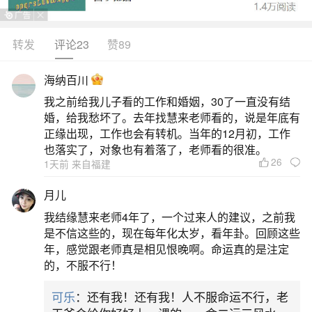
转发
评论23
赞89
生活中像中国元宵节的来历研究都是很常见的
问题，但是小问题不注意可能会引起大麻烦，下面
海纳百川
就这个问题给大家做一些解读：
我之前给我儿子看的工作和婚姻，30了一直没有结
婚，给我愁坏了。去年找慧来老师看的，说是年底有
1、元宵节的来历、意义、习俗分别是什么？
正缘出现，工作也会有转机。当年的12月初，工作
也落实了，对象也有着落了，老师看的很准。
26
1天前 来自福建
1.来历：东汉明帝时期，明帝推崇佛教，听闻
佛教有在正月十五日僧人观佛舍利、点灯敬佛的习
月儿
俗，于是命令这一天夜晚在皇宫和寺庙里点灯敬
我结缘慧来老师4年了，一个过来人的建议，之前我
佛，并令士族庶民都挂灯，从而逐渐形成了元宵赏
是不信这些的，现在每年化太岁，看年卦。回顾这些
年，感觉跟老师真是相见恨晚啊。命运真的是注定
灯的习俗。这一节日经历了由宫廷到民间、由中原
的，不服不行！
到全国的发展过程。2.意义：元宵灯会是封建传统
可乐
：还有我！还有我！人不服命运不行，老
社会中，给未婚男女相识提供了一个机会。在传统