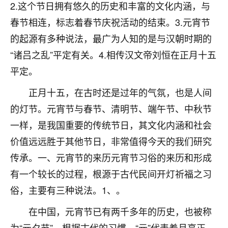
着我晋升有望，我半信半疑的按照老师建议，做了化
2.这个节日拥有悠久的历史和丰富的文化内涵，与
太岁还有一个发钱粮，本来年前的人事调整，拖到年
春节相连，标志着春节庆祝活动的结束。3.元宵节
后，我以为都没戏了，结果开年一上班，开会提拔升
职第一个就是我，职务无所谓，主要是底薪加了
的起源有多种说法，最广为人知的是与汉朝时期的
3000，非常开心，无论如何，感恩感谢！🙏🏻
“诸吕之乱”平定有关。4.相传汉文帝刘恒在正月十五
平定。
鹿森
：恭喜升职加薪！！，请客吗？�
正月十五，在古时还是过年的气氛，也是人间
32
12小时前 来自北京
的灯节。元宵节与春节、清明节、端午节、中秋节
心心相印
一样，是我国重要的传统节日，其文化内涵和社会
我身体不太好，总是病病殃殃的，去检查又没什么大
价值远远胜于其他节日，非常值得今天的我们研究
问题，反正就是不舒服。中医西医看遍了，找不到问
传承。一、元宵节的来历元宵节习俗的来历和形成
题，后来无意中看到有人推荐慧来老师，跟老师聊过
之后，心情豁然开朗，也听老师建议，处理了一些因
有一个较长的过程，根源于古代民间开灯祈福之习
果问题。今年以来，身体比以前好多，主要是心情好
俗，主要有三种说法。1、。
了，老师说境随心转，现在深有体会了。
在中国，元宵节已有两千多年的历史，也被称
鹿森
：是的，其实跟老师聊过之后，最大的感
为“元夕节”。根据古代的习惯，“元”代表着月亮正
触，首先就是心态会变好，万般皆是命，半点