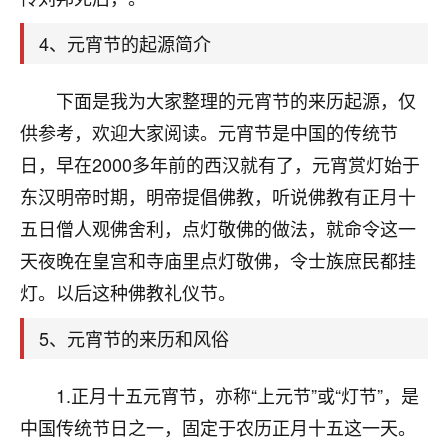
刚找老师做了补财库，希望财运更好一点！
4、元宵节的起源简介
18
2小时前 来自海南
梦醒时分
下面是我为大家整理的元宵节的来历起源，仅
我女儿高二叛逆，大半年不上学，一说她就要死要活
供参考，欢迎大家阅读。元宵节是中国的传统节
的，把我们两口子愁的不行，朋友给我推荐的慧来老
日，早在2000多年前的西汉就有了，元宵赏灯始于
师，一开始我是病急乱投医，这半年来，法事一个个
做完，我女儿跟变了个人一样，不期望她能考多好的
东汉明帝时期，明帝提倡佛教，听说佛教有正月十
大学，只要能安安稳稳的把书读了，身体心理都健健
五日僧人观佛舍利，点灯敬佛的做法，就命令这一
康康的我就很知足了！
天夜晚在皇宫和寺庙里点灯敬佛，令士族庶民都挂
鹿森
：可怜天下父母心啊！
灯。以后这种佛教礼仪节。
16
3小时前 来自河北
5、元宵节的来历和风俗
付深
1.正月十五元宵节，亦称“上元节”或“灯节”，是
我是公司人事调整，有升迁机会，但同时竞争的我们
中国传统节日之一，固定于农历正月十五这一天。
三个，找老师的时候是抱着侥幸心理，没想到老师看