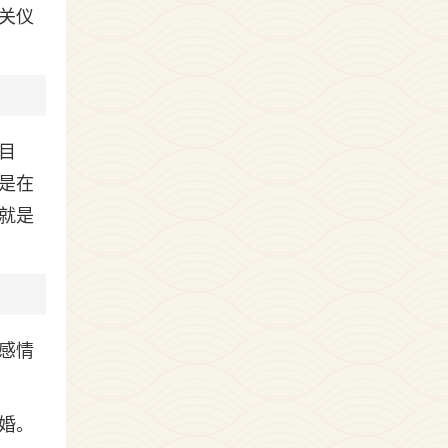
关仪
目
是在
就是
感情
婚。