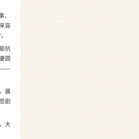
事，
来容
“。
能抗
妻圆
——
。属
悲剧
，大