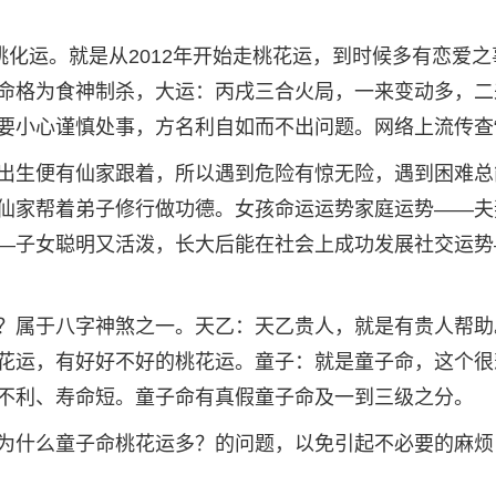
桃化运。就是从2012年开始走桃花运，到时候多有恋爱之
命格为食神制杀，大运：丙戌三合火局，一来变动多，二
要小心谨慎处事，方名利自如而不出问题。网络上流传查
出生便有仙家跟着，所以遇到危险有惊无险，遇到困难总
仙家帮着弟子修行做功德。女孩命运运势家庭运势——夫
—子女聪明又活泼，长大后能在社会上成功发展社交运势
？属于八字神煞之一。天乙：天乙贵人，就是有贵人帮助
花运，有好好不好的桃花运。童子：就是童子命，这个很
不利、寿命短。童子命有真假童子命及一到三级之分。
为什么童子命桃花运多？的问题，以免引起不必要的麻烦