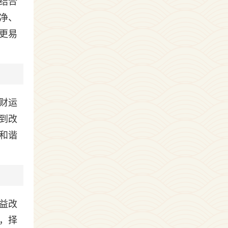
结合
净、
更易
财运
到改
和谐
益改
，择