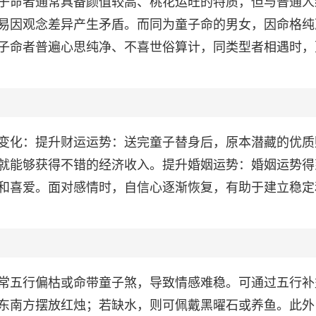
子命者通常具备颜值较高、桃花运旺的特质，但与普通人
易因观念差异产生矛盾。而同为童子命的男女，因命格纯
子命者普遍心思纯净、不喜世俗算计，同类型者相遇时，
变化：提升财运运势：送完童子替身后，原本潜藏的优质
就能够获得不错的经济收入。提升婚姻运势：婚姻运势得
和喜爱。面对感情时，自信心逐渐恢复，有助于建立稳定
常五行偏枯或命带童子煞，导致情感难稳。可通过五行补
东南方摆放红烛；若缺水，则可佩戴黑曜石或养鱼。此外