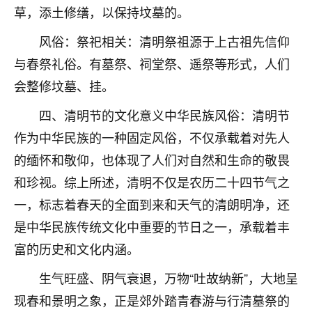
草，添土修缮，以保持坟墓的。
不由人！
风俗：祭祀相关：清明祭祖源于上古祖先信仰
9
1天前 来自四川
与春祭礼俗。有墓祭、祠堂祭、遥祭等形式，人们
金白水清
会整修坟墓、挂。
我也想找老师看看，有没有人给个联系方式的啊？
四、清明节的文化意义中华民族风俗：清明节
鹿森
：慧来老师微信：gjsy0624
作为中华民族的一种固定风俗，不仅承载着对先人
的缅怀和敬仰，也体现了人们对自然和生命的敬畏
12
1天前 来自江西
和珍视。综上所述，清明不仅是农历二十四节气之
青春168
一，标志着春天的全面到来和天气的清朗明净，还
我也想要，我也想要！
是中华民族传统文化中重要的节日之一，承载着丰
15
2天前 来自山西
富的历史和文化内涵。
Jessica李
生气旺盛、阴气衰退，万物“吐故纳新”，大地呈
老师做不做超度法事？我想给我奶奶做超度，她今年
刚去世了。
现春和景明之象，正是郊外踏青春游与行清墓祭的