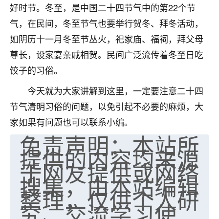
好时节。冬至，是中国二十四节气中的第22个节
七零老顽童
：我母亲前年离世，刚开始我经常
气，在民间，冬至节气也要举行贺冬、拜冬活动，
做梦梦见她，后来也是朋友介绍，找到慧来老
师，安排了超度法事，做梦再也没有梦到过
如阴历十一月冬至节丛火，祀家庙、福祠，拜父母
了，一开始是半信半疑的，图个心安，给亡母
尊长，设家宴亲戚相贺。民间广泛流传着冬至日吃
超度，现在看来，人不信也不行。
饺子的习俗。
11
2天前 来自云南
今天就为大家讲解到这里，一定要注意二十四
优秀的张同学
节气清明习俗的问题，以免引起不必要的麻烦，大
老师收徒吗？？我对这些很感兴趣
家如果有问题也可以联系小编。
15
2天前 来自山西
免责声明：本站所
提供的内容均来源
于网友提供或网络
搜集，由本站编辑
整理，仅供个人研
究、交流学习使