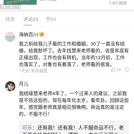
踏青，具体内容如下：祭祀扫墓核心意义：作为清
明节的核心习俗，扫墓是对祖先的“思时之敬”，体现
转发
评论23
赞89
中华民族“慎终追远”的文化传统，强调礼敬祖先、传
海纳百川
承孝道。历史演变：先秦时期已有扫墓习俗，但南
我之前给我儿子看的工作和婚姻，30了一直没有结
北风俗各异。唐代以前北方多在寒食节或寒衣节祭
婚，给我愁坏了。去年找慧来老师看的，说是年底有
扫，唐宋后清明扫墓逐渐全国盛行，成为融合自
正缘出现，工作也会有转机。当年的12月初，工作
也落实了，对象也有着落了，老师看的很准。
26
二、清明节的四个习俗
1天前 来自福建
月儿
清明节的四个习俗分别是祭祖扫墓、踏青、插
我结缘慧来老师4年了，一个过来人的建议，之前我
柳和放风筝。祭祖扫墓：这是清明节最为核心且重
是不信这些的，现在每年化太岁，看年卦。回顾这些
要的习俗。清明既是二十四节气之一，也是我国重
年，感觉跟老师真是相见恨晚啊。命运真的是注定
的，不服不行！
要的传统节日，兼具自然与人文两大内涵。在这一
天，人们会前往祖先的墓地，清理杂草、供奉祭
可乐
：还有我！还有我！人不服命运不行，老