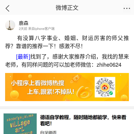
微博正文
鹿森
首页
姻缘情感
正文
2天前 来自iphone客户端
有没算八字事业、婚姻、财运厉害的师父推
荐？靠谱的推荐一下！感激不尽！
二十四节气清明习俗
[最新]
找到了，感谢大家推荐介绍，我找的慧来
2026-07-04 11:35:23
26 3 赞
老师，有同样问题的可以加老师微信：zhihe0624
生活中像二十四节气清明习俗都是很常见的问
题，但是小问题不注意可能会引起大麻烦，下面就
这个问题给大家做一些解读：
一、二十四节气之清明:传统习俗
清明节的主要传统习俗包括祭祀扫墓、插柳和