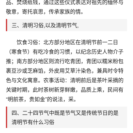
天爷会给你好好上一课的。一命二运三风水，
品、焚烧纸钱，通过这些仪式表达对祖先的缅怀与
哪样不服都不行！
敬意，寄托哀思，传承家族的情。
平安是福
：我也是每年找老师化太岁，看年
卦，认识老师3年了，都是缘分啊！
三、清明习俗,以及清明节气,
19
17分钟前 来自湖北
饮食习俗：北方部分地区在清明节前一二日
心若莲花
（寒食节）有吃冷食的习惯，以纪念历史人物介子
我是做餐饮的，这两年，生意屡屡受挫，店开一家关
推；南方部分地区则流行吃青团，青团以糯米粉包
一家，要么生意不好，生意好的就出事。前些年攒的
裹豆沙或芝麻馅，外皮用艾草汁染色，兼具时令特
家底快败光了，真是倒霉！我也想找人看看到底怎么
回事？
色与文化寓意。农事活动：清明前后是茶叶采摘的
关键时期，此时茶树新芽鲜嫩，品质上乘，民间有
鹿森
：你可以找老师看看，人有时不服命不行
“明前茶，贵如金”的说法，采。
啊！
太阳当空赵
：我也做餐饮的，生意不算大，但
四、二十四节气中既是节气又是传统节日的是
是我从找店开始都是找慧来老师跟进的，选
址、风水、还有开业日子，哪哪都看了，虽然
清明节有什么习俗
大环境不好，但是我家生意还可以，前几天又