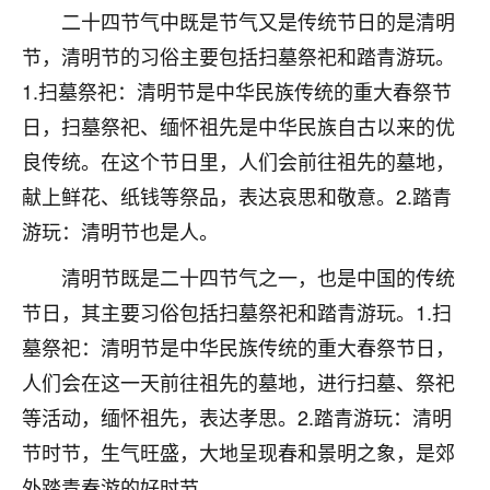
刚找老师做了补财库，希望财运更好一点！
二十四节气中既是节气又是传统节日的是清明
18
节，清明节的习俗主要包括扫墓祭祀和踏青游玩。
2小时前 来自海南
1.扫墓祭祀：清明节是中华民族传统的重大春祭节
梦醒时分
日，扫墓祭祀、缅怀祖先是中华民族自古以来的优
我女儿高二叛逆，大半年不上学，一说她就要死要活
良传统。在这个节日里，人们会前往祖先的墓地，
的，把我们两口子愁的不行，朋友给我推荐的慧来老
师，一开始我是病急乱投医，这半年来，法事一个个
献上鲜花、纸钱等祭品，表达哀思和敬意。2.踏青
做完，我女儿跟变了个人一样，不期望她能考多好的
游玩：清明节也是人。
大学，只要能安安稳稳的把书读了，身体心理都健健
康康的我就很知足了！
清明节既是二十四节气之一，也是中国的传统
节日，其主要习俗包括扫墓祭祀和踏青游玩。1.扫
鹿森
：可怜天下父母心啊！
墓祭祀：清明节是中华民族传统的重大春祭节日，
16
3小时前 来自河北
人们会在这一天前往祖先的墓地，进行扫墓、祭祀
付深
等活动，缅怀祖先，表达孝思。2.踏青游玩：清明
我是公司人事调整，有升迁机会，但同时竞争的我们
节时节，生气旺盛，大地呈现春和景明之象，是郊
三个，找老师的时候是抱着侥幸心理，没想到老师看
外踏青春游的好时节。