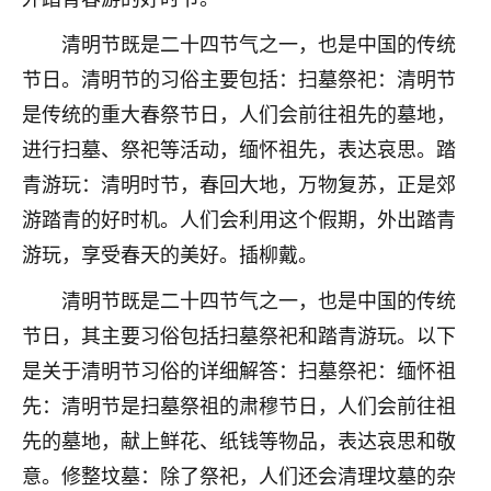
着我晋升有望，我半信半疑的按照老师建议，做了化
太岁还有一个发钱粮，本来年前的人事调整，拖到年
清明节既是二十四节气之一，也是中国的传统
后，我以为都没戏了，结果开年一上班，开会提拔升
节日。清明节的习俗主要包括：扫墓祭祀：清明节
职第一个就是我，职务无所谓，主要是底薪加了
3000，非常开心，无论如何，感恩感谢！🙏🏻
是传统的重大春祭节日，人们会前往祖先的墓地，
进行扫墓、祭祀等活动，缅怀祖先，表达哀思。踏
鹿森
：恭喜升职加薪！！，请客吗？�
青游玩：清明时节，春回大地，万物复苏，正是郊
32
12小时前 来自北京
游踏青的好时机。人们会利用这个假期，外出踏青
游玩，享受春天的美好。插柳戴。
心心相印
我身体不太好，总是病病殃殃的，去检查又没什么大
清明节既是二十四节气之一，也是中国的传统
问题，反正就是不舒服。中医西医看遍了，找不到问
节日，其主要习俗包括扫墓祭祀和踏青游玩。以下
题，后来无意中看到有人推荐慧来老师，跟老师聊过
之后，心情豁然开朗，也听老师建议，处理了一些因
是关于清明节习俗的详细解答：扫墓祭祀：缅怀祖
果问题。今年以来，身体比以前好多，主要是心情好
先：清明节是扫墓祭祖的肃穆节日，人们会前往祖
了，老师说境随心转，现在深有体会了。
先的墓地，献上鲜花、纸钱等物品，表达哀思和敬
鹿森
：是的，其实跟老师聊过之后，最大的感
意。修整坟墓：除了祭祀，人们还会清理坟墓的杂
触，首先就是心态会变好，万般皆是命，半点