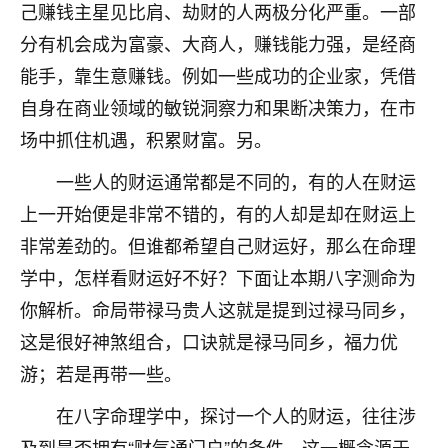
着我晋升有望，我半信半疑的按照老师建议，做了化
己赚钱主星见比肩、劫财的人两极分化严重。一部
太岁还有一个发钱粮，本来年前的人事调整，拖到年
分有机会成为富豪、大商人，赚钱能力强，是经商
后，我以为都没戏了，结果开年一上班，开会提拔升
职第一个就是我，职务无所谓，主要是底薪加了
能手，靠生意赚钱。例如一些成功的企业家，凭借
3000，非常开心，无论如何，感恩感谢！🙏🏻
自身在商业领域的敏锐洞察力和果断决策力，在市
场中抓住机遇，积累财富。另。
鹿森
：恭喜升职加薪！！，请客吗？�
一些人的财运通常都是不同的，有的人在财运
32
12小时前 来自北京
上一开始便是非常不错的，有的人却是却在财运上
心心相印
非常差劲的。但谁都希望自己财运好，那么在命理
我身体不太好，总是病病殃殃的，去检查又没什么大
学中，怎样看财运好不好？下面让本期八字测命为
问题，反正就是不舒服。中医西医看遍了，找不到问
你解析。命局带禄马贵人这就是提到过禄马同乡，
题，后来无意中看到有人推荐慧来老师，跟老师聊过
之后，心情豁然开朗，也听老师建议，处理了一些因
这是很好神煞组合，口诀就是禄马同乡，福力优
果问题。今年以来，身体比以前好多，主要是心情好
游；若是再带一些。
了，老师说境随心转，现在深有体会了。
在八字命理学中，探讨一个人的财运，往往涉
鹿森
：是的，其实跟老师聊过之后，最大的感
及到是否拥有“财气通门户”的条件。这一概念源于
触，首先就是心态会变好，万般皆是命，半点