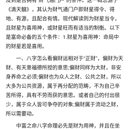
不由人！
《滴天髓》，其认为财气通门户即财星得令、得
地、有源，且配合有情。现代解读则为财星当令，
9
1天前 来自四川
且财星为喜用神，或财星旺而有适当的制衡。以下
金白水清
是富命必备的五个条件：1.财星为喜用神：命局中
我也想找老师看看，有没有人给个联系方式的啊？
的财星若是喜用。
鹿森
：慧来老师微信：gjsy0624
一、八字怎么看偏财运相对于“正财”，偏财为天
12
财、有天意福德所授的意思;偏财同样为大财，非安
1天前 来自江西
身养命之必须;偏财也为众人之财、公共之财，所以
青春168
大多为公共资源，属于再分配的范畴，不为自己辛
我也想要，我也想要！
苦所得，具有不劳而获的意思。或者自己的付出很
15
2天前 来自山西
少，属于众人皆可争夺的对象;偏财属于流动之财，
Jessica李
所以需要动。
老师做不做超度法事？我想给我奶奶做超度，她今年
刚去世了。
中富之命八字命理必先是财为用神，并且在坐