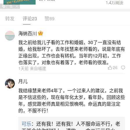
转发
评论23
赞89
生活中像八字命理八字分析财运都是很常见的
问题，但是小问题不注意可能会引起大麻烦，下面
海纳百川
就这个问题给大家做一些解读：
我之前给我儿子看的工作和婚姻，30了一直没有结
婚，给我愁坏了。去年找慧来老师看的，说是年底有
一、八字命理看你为何会破财
正缘出现，工作也会有转机。当年的12月初，工作
也落实了，对象也有着落了，老师看的很准。
26
1天前 来自福建
假破者，一般通过算命知道此阶段破财，然后
转化花钱形式变相成为存钱。如说，在必破财的年
月儿
份，买房，车，购置固定资产等有价保值或升值东
我结缘慧来老师4年了，一个过来人的建议，之前我
西，或是给自己的长辈花掉，行孝道积福德，财即
是不信这些的，现在每年化太岁，看年卦。回顾这些
年，感觉跟老师真是相见恨晚啊。命运真的是注定
花了出去，又不算破财，但从钱的角度看，没存住
的，不服不行！
钱。八字看破财规律1、八字中有财无库八字中十二
可乐
：还有我！还有我！人不服命运不行，老
地支中，辰、戍、