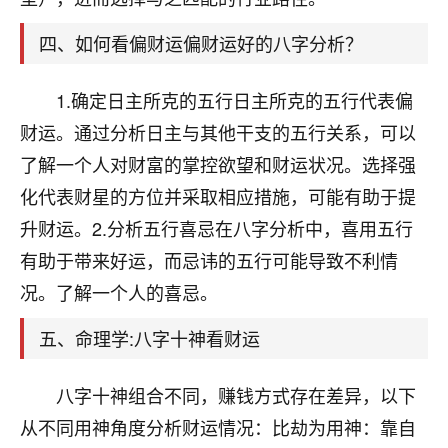
刚找老师做了补财库，希望财运更好一点！
四、如何看偏财运偏财运好的八字分析？
18
2小时前 来自海南
梦醒时分
1.确定日主所克的五行日主所克的五行代表偏
我女儿高二叛逆，大半年不上学，一说她就要死要活
财运。通过分析日主与其他干支的五行关系，可以
的，把我们两口子愁的不行，朋友给我推荐的慧来老
了解一个人对财富的掌控欲望和财运状况。选择强
师，一开始我是病急乱投医，这半年来，法事一个个
做完，我女儿跟变了个人一样，不期望她能考多好的
化代表财星的方位并采取相应措施，可能有助于提
大学，只要能安安稳稳的把书读了，身体心理都健健
升财运。2.分析五行喜忌在八字分析中，喜用五行
康康的我就很知足了！
有助于带来好运，而忌讳的五行可能导致不利情
鹿森
：可怜天下父母心啊！
况。了解一个人的喜忌。
16
3小时前 来自河北
五、命理学:八字十神看财运
付深
八字十神组合不同，赚钱方式存在差异，以下
我是公司人事调整，有升迁机会，但同时竞争的我们
从不同用神角度分析财运情况：比劫为用神：靠自
三个，找老师的时候是抱着侥幸心理，没想到老师看