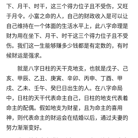
下、月干、时干，这三个得力位子且不受伤，又旺
七零老顽童
：我母亲前年离世，刚开始我经常
于月令。小富之命的人，自己的财政收入是可以让
做梦梦见她，后来也是朋友介绍，找到慧来老
师，安排了超度法事，做梦再也没有梦到过
自己维持在一个体面的生活水平上，此八字命理是
了，一开始是半信半疑的，图个心安，给亡母
财为用在坐下、月干、时干这三个得力位子且不受
超度，现在看来，人不信也不行。
伤。我们这一生能够赚多少钱都是有定数的，有时
11
2天前 来自云南
候财运是强求。
优秀的张同学
就是八字日柱的天干克地支，也就是戊子、己
老师收徒吗？？我对这些很感兴趣
亥、甲辰、乙丑、庚寅、辛卯、丙申、丁酉、甲
15
2天前 来自山西
戌、乙未、壬午、癸巳日出生的人。在八字命局
中，日柱的天干代表命主自己，日柱的地支代表着
命主的配偶。假如地支为财星，且为命主的喜用
神，则代表命主的财运会在结婚以后，通过夫妻的
努力渐渐变好。