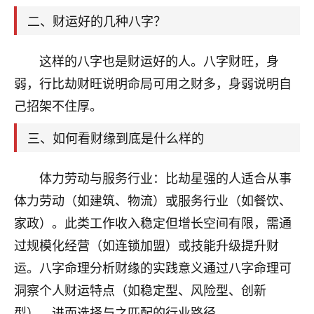
天爷会给你好好上一课的。一命二运三风水，
哪样不服都不行！
二、财运好的几种八字？
平安是福
：我也是每年找老师化太岁，看年
卦，认识老师3年了，都是缘分啊！
这样的八字也是财运好的人。八字财旺，身
19
弱，行比劫财旺说明命局可用之财多，身弱说明自
17分钟前 来自湖北
己招架不住厚。
心若莲花
我是做餐饮的，这两年，生意屡屡受挫，店开一家关
三、如何看财缘到底是什么样的
一家，要么生意不好，生意好的就出事。前些年攒的
家底快败光了，真是倒霉！我也想找人看看到底怎么
体力劳动与服务行业：比劫星强的人适合从事
回事？
体力劳动（如建筑、物流）或服务行业（如餐饮、
鹿森
：你可以找老师看看，人有时不服命不行
家政）。此类工作收入稳定但增长空间有限，需通
啊！
过规模化经营（如连锁加盟）或技能升级提升财
太阳当空赵
：我也做餐饮的，生意不算大，但
运。八字命理分析财缘的实践意义通过八字命理可
是我从找店开始都是找慧来老师跟进的，选
址、风水、还有开业日子，哪哪都看了，虽然
洞察个人财运特点（如稳定型、风险型、创新
大环境不好，但是我家生意还可以，前几天又
型），进而选择与之匹配的行业路径。