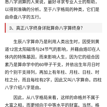
天爷会给你好好上一课的。一命二运三风水，
悉八字测算的人来说，最好寻求专业人士的帮助，
哪样不服都不行！
以得到准确的分析。至于八字格局的种类，它们是
平安是福
：我也是每年找老师化太岁，看年
由命盘八字的五行。
卦，认识老师3年了，都是缘分啊！
3、真正八字终身详批算命八字算终身？
19
17分钟前 来自湖北
心若莲花
生辰八字算命乃是利用人类出生时，因受到黄
我是做餐饮的，这两年，生意屡屡受挫，店开一家关
道12宫太阳磁场与24节气的影响，并藉由烙印在人
一家，要么生意不好，生意好的就出事。前些年攒的
体内的特殊基因，而来影响人生，因为它的组合因
家底快败光了，真是倒霉！我也想找人看看到底怎么
回事？
素乃是算命学中的60甲子干支，并依出生年月日时
的个别干支排列，再加上有年柱、月柱、日柱、时
鹿森
：你可以找老师看看，人有时不服命不行
柱之分，而且每柱有2字，因此又叫八字算命。四柱
啊！
太阳当空赵
：我也做餐饮的，生意不算大，但
八字介绍八字是由。
是我从找店开始都是找慧来老师跟进的，选
址、风水、还有开业日子，哪哪都看了，虽然
因此，从八字格局来看，这样的命格并不属于
大环境不好，但是我家生意还可以，前几天又
大富之相，而更倾向于中等水平的财富。当然，格