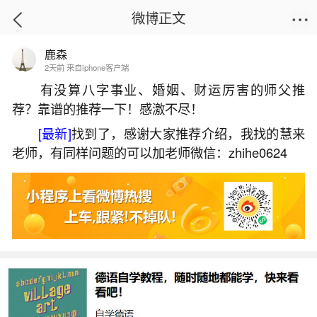
微博正文
鹿森
首页
姻缘情感
正文
2天前 来自iphone客户端
有没算八字事业、婚姻、财运厉害的师父推
荐？靠谱的推荐一下！感激不尽！
八字算命详批格局
[最新]
找到了，感谢大家推荐介绍，我找的慧来
2026-06-04 19:50:12
8 1 赞
老师，有同样问题的可以加老师微信：zhihe0624
生活中像八字算命详批格局都是很常见的问
题，但是小问题不注意可能会引起大麻烦，下面就
这个问题给大家做一些解读：
1、八字中什么样格局是上等的八字格局？
八字算命中，上等格局意味着个体命中有福禄