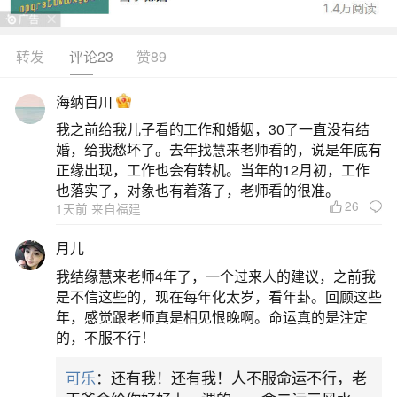
双全，福气充足，社会地位和财富较高。下面列举
了一些代表上等八字格局的例子：甲子：甲木为栋
转发
评论23
赞89
梁之木，此格局之人身材健康，相貌俊秀，有才
海纳百川
学，记忆力强，学习成绩优秀。戊辰：身旺，财官
我之前给我儿子看的工作和婚姻，30了一直没有结
比肩，戊癸化火为官印相生，主高贵，辰中有火，
婚，给我愁坏了。去年找慧来老师看的，说是年底有
温暖中和，能生万物，根深叶茂，秀气有成。庚
正缘出现，工作也会有转机。当年的12月初，工作
也落实了，对象也有着落了，老师看的很准。
午：身坐
26
1天前 来自福建
2、八字格局测算,如何测算自己的八字
月儿
我结缘慧来老师4年了，一个过来人的建议，之前我
1.确定四柱八字：首先，需要通过查询万年历
是不信这些的，现在每年化太岁，看年卦。回顾这些
来确定个人的出生年月日时的八字。2.分析五行关
年，感觉跟老师真是相见恨晚啊。命运真的是注定
的，不服不行！
系：观察第五个字（日干）与其它柱的五行关系，
以确定喜用神和十神。3.寻找专业帮助：对于不熟
可乐
：还有我！还有我！人不服命运不行，老