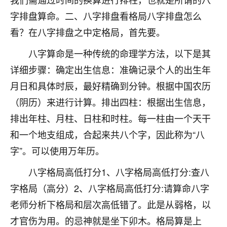
不由人！
字排盘算命。二、八字排盘看格局八字排盘怎么
看？在八字排盘之中定格局，首先要。
9
1天前 来自四川
八字算命是一种传统的命理学方法，以下是其
金白水清
详细步骤：确定出生信息：准确记录个人的出生年
我也想找老师看看，有没有人给个联系方式的啊？
月日和具体时辰，最好精确到分钟。根据中国农历
鹿森
：慧来老师微信：gjsy0624
（阴历）来进行计算。排出四柱：根据出生信息，
12
排出年柱、月柱、日柱和时柱。每一柱由一个天干
1天前 来自江西
和一个地支组成，合起来共八个字，因此称为“八
青春168
字”。可以使用万年历。
我也想要，我也想要！
15
2天前 来自山西
八字格局高低打分1、八字格局高低打分:查八
字格局（高分）2、八字格局高低打分:请算命八字
Jessica李
老师分析下格局和层次高低错了。此是从弱格，以
老师做不做超度法事？我想给我奶奶做超度，她今年
刚去世了。
才官伤为用。的忌神就是坐下卯木。格局算是上