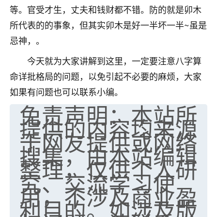
等。官受才生，丈夫和钱财都不错。防的就是卯木
七零老顽童
：我母亲前年离世，刚开始我经常
所代表的的事象，但其实卯木是好一半坏一半~虽是
做梦梦见她，后来也是朋友介绍，找到慧来老
师，安排了超度法事，做梦再也没有梦到过
忌神，。
了，一开始是半信半疑的，图个心安，给亡母
超度，现在看来，人不信也不行。
今天就为大家讲解到这里，一定要注意八字算
命详批格局的问题，以免引起不必要的麻烦，大家
11
2天前 来自云南
如果有问题也可以联系小编。
优秀的张同学
免责声明：本站所
老师收徒吗？？我对这些很感兴趣
提供的内容均来源
15
2天前 来自山西
于网友提供或网络
搜集，由本站编辑
整理，仅供个人研
究、交流学习使
用，不涉及商业盈
利目的。如涉及版