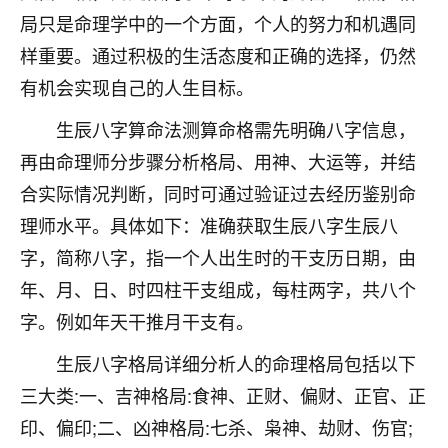
刚找老师做了补财库，希望财运更好一点！
局只是命理学中的一个方面，个人的努力和机遇同
18
2小时前 来自海南
样重要。通过积极的生活态度和正确的选择，仍然
有机会实现自己的人生目标。
梦醒时分
我女儿高二叛逆，大半年不上学，一说她就要死要活
生辰八字算命法测算命格需先明确八字信息，
的，把我们两口子愁的不行，朋友给我推荐的慧来老
再由命理师分步骤分析格局、用神、大运等，并结
师，一开始我是病急乱投医，这半年来，法事一个个
合实际情况判断，同时可通过验证过去经历鉴别命
做完，我女儿跟变了个人一样，不期望她能考多好的
大学，只要能安安稳稳的把书读了，身体心理都健健
理师水平。具体如下：准确获取生辰八字生辰八
康康的我就很知足了！
字，简称八字，指一个人出生时的干支历日期，由
鹿森
：可怜天下父母心啊！
年、月、日、时四柱干支组成，每柱两字，共八个
字。例如年天干推月干支有。
16
3小时前 来自河北
生辰八字格局详细分析人的命理格局包括以下
付深
三大类:一、吉神格局:食神、正财、偏财、正官、正
我是公司人事调整，有升迁机会，但同时竞争的我们
印、偏印;二、凶神格局:七杀、枭神、劫财、伤官;
三个，找老师的时候是抱着侥幸心理，没想到老师看