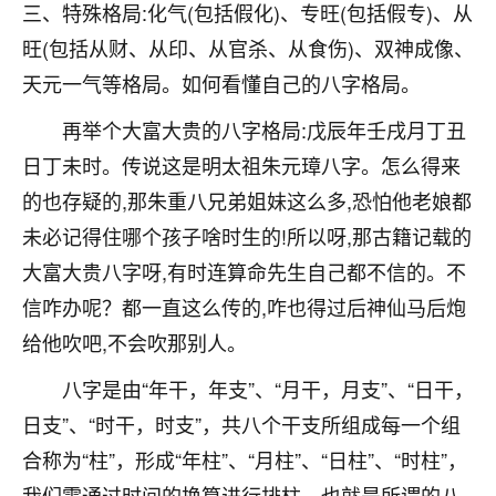
着我晋升有望，我半信半疑的按照老师建议，做了化
三、特殊格局:化气(包括假化)、专旺(包括假专)、从
太岁还有一个发钱粮，本来年前的人事调整，拖到年
旺(包括从财、从印、从官杀、从食伤)、双神成像、
后，我以为都没戏了，结果开年一上班，开会提拔升
职第一个就是我，职务无所谓，主要是底薪加了
天元一气等格局。如何看懂自己的八字格局。
3000，非常开心，无论如何，感恩感谢！🙏🏻
再举个大富大贵的八字格局:戊辰年壬戌月丁丑
鹿森
：恭喜升职加薪！！，请客吗？�
日丁未时。传说这是明太祖朱元璋八字。怎么得来
的也存疑的,那朱重八兄弟姐妹这么多,恐怕他老娘都
32
12小时前 来自北京
未必记得住哪个孩子啥时生的!所以呀,那古籍记载的
心心相印
大富大贵八字呀,有时连算命先生自己都不信的。不
我身体不太好，总是病病殃殃的，去检查又没什么大
信咋办呢？都一直这么传的,咋也得过后神仙马后炮
问题，反正就是不舒服。中医西医看遍了，找不到问
给他吹吧,不会吹那别人。
题，后来无意中看到有人推荐慧来老师，跟老师聊过
之后，心情豁然开朗，也听老师建议，处理了一些因
八字是由“年干，年支”、“月干，月支”、“日干，
果问题。今年以来，身体比以前好多，主要是心情好
了，老师说境随心转，现在深有体会了。
日支”、“时干，时支”，共八个干支所组成每一个组
合称为“柱”，形成“年柱”、“月柱”、“日柱”、“时柱”，
鹿森
：是的，其实跟老师聊过之后，最大的感
我们需通过时间的换算进行排柱，也就是所谓的八
触，首先就是心态会变好，万般皆是命，半点