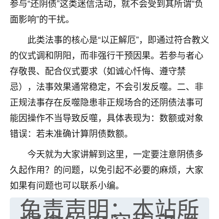
参与“还阴债”这类迷信活动，就不会受到其所谓“负
七零老顽童
：我母亲前年离世，刚开始我经常
面影响”的干扰。
做梦梦见她，后来也是朋友介绍，找到慧来老
师，安排了超度法事，做梦再也没有梦到过
此类法事的核心是“以正解厄”，即通过符合教义
了，一开始是半信半疑的，图个心安，给亡母
的仪式调和阴阳，而非强行干预因果。若参与者心
超度，现在看来，人不信也不行。
存敬畏、配合仪式要求（如诚心忏悔、遵守禁
11
2天前 来自云南
忌），法事效果通常稳定，不会引发反噬。二、非
正规法事存在反噬隐患非正规场合的还阴债法事可
优秀的张同学
能因操作不当导致反噬，具体表现为：数额或对象
老师收徒吗？？我对这些很感兴趣
15
2天前 来自山西
错误：若未准确计算阴债数额。
今天就为大家讲解到这里，一定要注意阴债多
久起作用？的问题，以免引起不必要的麻烦，大家
如果有问题也可以联系小编。
免责声明：本站所