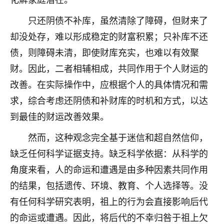
着我晋升有望，我半信半疑的按照老师建议，做了化
太岁还有一个发钱粮，本来年前的人事调整，拖到年
只还阴债不补库，虽然清除了障碍，但财来了
后，我以为都没戏了，结果开年一上班，开会提拔升
却没处存，难以形成稳定的财富积累；只补库不还
职第一个就是我，职务无所谓，主要是底薪加了
3000，非常开心，无论如何，感恩感谢！🙏🏻
债，则障碍未清，即使财库充实，也难以有效聚
财。因此，二者相辅相成，共同作用于个人财运的
鹿森
：恭喜升职加薪！！，请客吗？�
改善。在实际操作中，应根据个人的具体情况和需
32
12小时前 来自北京
求，综合考虑还阴债和补财库的时机和方式，以达
到最佳的财运改善效果。
心心相印
我身体不太好，总是病病殃殃的，去检查又没什么大
然而，这种观念完全基于迷信和超自然信仰，
问题，反正就是不舒服。中医西医看遍了，找不到问
缺乏任何科学证据支持。缺乏科学依据：从科学的
题，后来无意中看到有人推荐慧来老师，跟老师聊过
之后，心情豁然开朗，也听老师建议，处理了一些因
角度来看，人的命运和遭遇是由多种因素共同作用
果问题。今年以来，身体比以前好多，主要是心情好
的结果，包括遗传、环境、教育、个人选择等。没
了，老师说境随心转，现在深有体会了。
有任何科学研究表明，祖上的行为会直接影响后代
鹿森
：是的，其实跟老师聊过之后，最大的感
的命运或遭遇。因此，将后代的不幸归咎于祖上欠
触，首先就是心态会变好，万般皆是命，半点