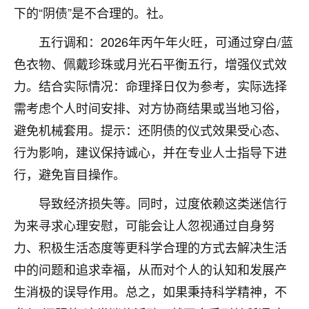
下的“阴债”是不合理的。社。
不由人！
五行调和：2026年丙午年火旺，可通过穿白/蓝
9
1天前 来自四川
色衣物、佩戴珍珠或月光石平衡五行，增强仪式效
金白水清
力。结合实际情况：命理择日仅为参考，实际选择
我也想找老师看看，有没有人给个联系方式的啊？
需考虑个人时间安排、对方协商结果或当地习俗，
避免机械套用。提示：还阴债的仪式效果受心态、
鹿森
：慧来老师微信：gjsy0624
行为影响，建议保持诚心，并在专业人士指导下进
12
1天前 来自江西
行，避免盲目操作。
青春168
导致经济损失等。同时，过度依赖这类迷信行
我也想要，我也想要！
为来寻求心理安慰，可能会让人忽视通过自身努
15
2天前 来自山西
力、积极生活态度等更科学合理的方式去解决生活
Jessica李
中的问题和追求幸福，从而对个人的认知和发展产
老师做不做超度法事？我想给我奶奶做超度，她今年
生消极的误导作用。总之，如果秉持科学精神，不
刚去世了。