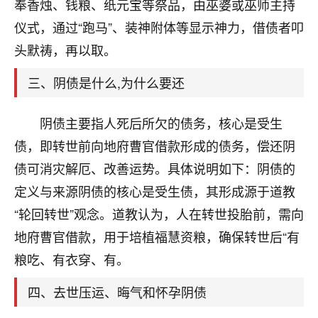
天爷会给你好好上一课的。一命二运三风水，
奉香烛、钱粮、纸元宝等祭品，由巫婆或巫师主持
哪样不服都不行！
仪式，通过“跑马”、装神附体等显示神力，借债者叩
平安是福
：我也是每年找老师化太岁，看年
头默祷，再以取。
卦，认识老师3年了，都是缘分啊！
三、阴债是什么,为什么要还
19
17分钟前 来自湖北
心若莲花
阴债主要指人死后所欠的债务，核心是受生
我是做餐饮的，这两年，生意屡屡受挫，店开一家关
债，即转世前向地府曹官借款形成的债务，偿还阴
一家，要么生意不好，生意好的就出事。前些年攒的
债可消灾解厄、改善运势。具体说明如下：阴债的
家底快败光了，真是倒霉！我也想找人看看到底怎么
回事？
定义与来源阴债的核心是受生债，其形成源于道教
“轮回转世”观念。道教认为，人在转世投胎前，需向
鹿森
：你可以找老师看看，人有时不服命不行
地府曹官借款，用于培植福慧资粮，确保转世后“有
啊！
太阳当空赵
：我也做餐饮的，生意不算大，但
粮吃、有衣穿、有。
是我从找店开始都是找慧来老师跟进的，选
址、风水、还有开业日子，哪哪都看了，虽然
四、去世压运、晦气和怀孕阴债
大环境不好，但是我家生意还可以，前几天又