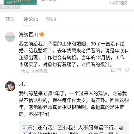
种因素影响，短则一两周，长则数月甚至更久。阴
债轻重是关键因素之一：若阴债较轻，例如前世欠
转发
评论23
赞89
下的一些小因果，偿还后可能较快感受到变化。比
海纳百川
如在一两周内，情绪会变得更好，原本紧张的人际
我之前给我儿子看的工作和婚姻，30了一直没有结
关系也会逐渐变得顺遂。然而，若阴债较重，涉及
婚，给我愁坏了。去年找慧来老师看的，说是年底有
较大的因果或业力，那么见效时间就会延长。像财
正缘出现，工作也会有转机。当年的12月初，工作
也落实了，对象也有着落了，老师看的很准。
运好转、
26
1天前 来自福建
二、上方山借阴债怎么借才有用
月儿
我结缘慧来老师4年了，一个过来人的建议，之前我
“上方山借阴债”并无实际作用，其所谓“有效”做
是不信这些的，现在每年化太岁，看年卦。回顾这些
法均为封建迷信，不仅无科学依据，还可能带来严
年，感觉跟老师真是相见恨晚啊。命运真的是注定
的，不服不行！
重危害，切不可尝试。从传统仪式流程看，借阴债
需在农历八月十八夜等特定时间，到五显灵顺庙供
可乐
：还有我！还有我！人不服命运不行，老