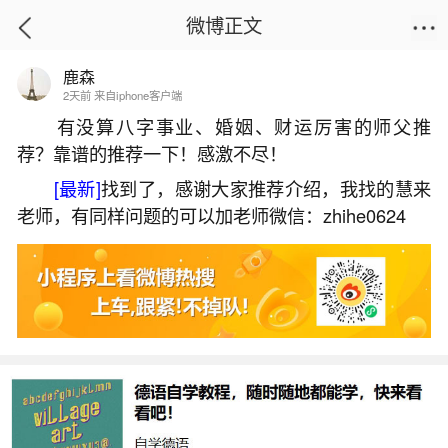
微博正文
鹿森
首页
姻缘情感
正文
2天前 来自iphone客户端
有没算八字事业、婚姻、财运厉害的师父推
荐？靠谱的推荐一下！感激不尽！
阴债多久起作用？
[最新]
找到了，感谢大家推荐介绍，我找的慧来
2026-06-04 11:53:55
26 3 赞
老师，有同样问题的可以加老师微信：zhihe0624
生活中像阴债多久起作用？都是很常见的问
题，但是小问题不注意可能会引起大麻烦，下面就
这个问题给大家做一些解读：
一、还阴债多久管事
还阴债后见效时间没有绝对固定的标准，受多