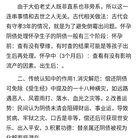
刚找老师做了补财库，希望财运更好一点！
由于大伯老丈人既非直系也非旁系，所以这一
18
连串事情和去世之人无关。古代相关做法：古代会
2小时前 来自海南
有守孝3年的情况，就是为了避免倒霉出问题。怀孕
梦醒时分
阴债处理怀孕生子的阴债一般有三个阶段：怀孕
我女儿高二叛逆，大半年不上学，一说她就要死要活
前：查有没有孽缘，有时查的结果可能是等孩子出
的，把我们两口子愁的不行，朋友给我推荐的慧来老
师，一开始我是病急乱投医，这半年来，法事一个个
生后再处理。怀孕中（3个月后）：查看有没有影响
做完，我女儿跟变了个人一样，不期望她能考多好的
流产的因素。出生后：。
大学，只要能安安稳稳的把书读了，身体心理都健健
康康的我就很知足了！
二、传统认知中的作用1.消灾解厄：偿还阴债
可免除《受生经》中提及的一十八种横灾，如远路
鹿森
：可怜天下父母心啊！
遇恶人、风雹雨打、落水、血光之灾等。2.改善运
16
3小时前 来自河北
势：民间认为阴债未清会阻碍财运、事业运，导致
付深
贫病、牢狱之灾、口舌是非等，偿还后可获现世安
我是公司人事调整，有升迁机会，但同时竞争的我们
乐、出入平安。3.积累功德：替亲属还阴债被视为
三个，找老师的时候是抱着侥幸心理，没想到老师看
化解家庭潜在。