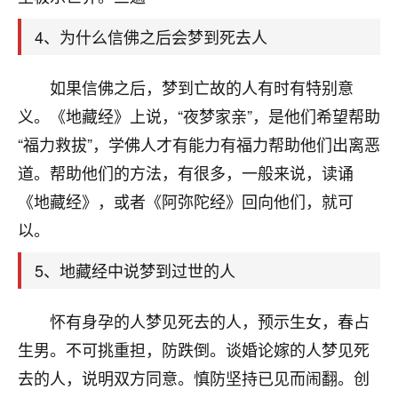
刚找老师做了补财库，希望财运更好一点！
4、为什么信佛之后会梦到死去人
18
2小时前 来自海南
梦醒时分
如果信佛之后，梦到亡故的人有时有特别意
我女儿高二叛逆，大半年不上学，一说她就要死要活
义。《地藏经》上说，“夜梦家亲”，是他们希望帮助
的，把我们两口子愁的不行，朋友给我推荐的慧来老
“福力救拔”，学佛人才有能力有福力帮助他们出离恶
师，一开始我是病急乱投医，这半年来，法事一个个
道。帮助他们的方法，有很多，一般来说，读诵
做完，我女儿跟变了个人一样，不期望她能考多好的
大学，只要能安安稳稳的把书读了，身体心理都健健
《地藏经》，或者《阿弥陀经》回向他们，就可
康康的我就很知足了！
以。
鹿森
：可怜天下父母心啊！
5、地藏经中说梦到过世的人
16
3小时前 来自河北
怀有身孕的人梦见死去的人，预示生女，春占
付深
生男。不可挑重担，防跌倒。谈婚论嫁的人梦见死
我是公司人事调整，有升迁机会，但同时竞争的我们
去的人，说明双方同意。慎防坚持已见而闹翻。创
三个，找老师的时候是抱着侥幸心理，没想到老师看