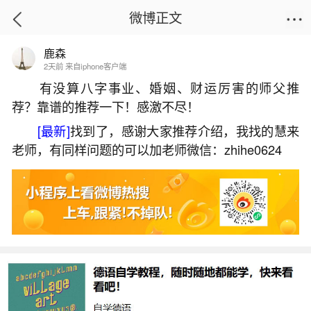
微博正文
鹿森
首页
姻缘情感
正文
2天前 来自iphone客户端
有没算八字事业、婚姻、财运厉害的师父推
荐？靠谱的推荐一下！感激不尽！
地藏经说梦见死去的亲人
[最新]
找到了，感谢大家推荐介绍，我找的慧来
2026-06-04 11:03:08
14 1 赞
老师，有同样问题的可以加老师微信：zhihe0624