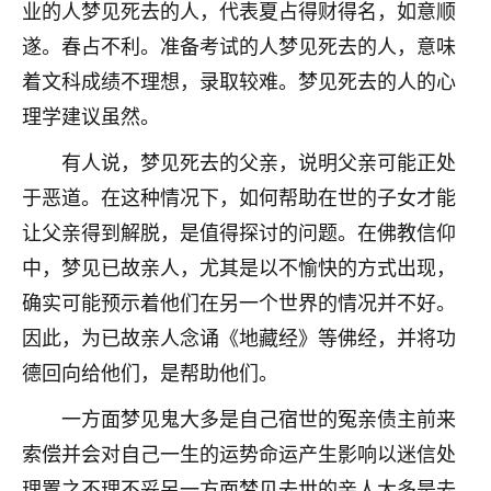
着我晋升有望，我半信半疑的按照老师建议，做了化
业的人梦见死去的人，代表夏占得财得名，如意顺
太岁还有一个发钱粮，本来年前的人事调整，拖到年
遂。春占不利。准备考试的人梦见死去的人，意味
后，我以为都没戏了，结果开年一上班，开会提拔升
着文科成绩不理想，录取较难。梦见死去的人的心
职第一个就是我，职务无所谓，主要是底薪加了
3000，非常开心，无论如何，感恩感谢！🙏🏻
理学建议虽然。
鹿森
：恭喜升职加薪！！，请客吗？�
有人说，梦见死去的父亲，说明父亲可能正处
于恶道。在这种情况下，如何帮助在世的子女才能
32
12小时前 来自北京
让父亲得到解脱，是值得探讨的问题。在佛教信仰
心心相印
中，梦见已故亲人，尤其是以不愉快的方式出现，
我身体不太好，总是病病殃殃的，去检查又没什么大
确实可能预示着他们在另一个世界的情况并不好。
问题，反正就是不舒服。中医西医看遍了，找不到问
因此，为已故亲人念诵《地藏经》等佛经，并将功
题，后来无意中看到有人推荐慧来老师，跟老师聊过
之后，心情豁然开朗，也听老师建议，处理了一些因
德回向给他们，是帮助他们。
果问题。今年以来，身体比以前好多，主要是心情好
了，老师说境随心转，现在深有体会了。
一方面梦见鬼大多是自己宿世的冤亲债主前来
索偿并会对自己一生的运势命运产生影响以迷信处
鹿森
：是的，其实跟老师聊过之后，最大的感
理置之不理不妥另一方面梦见去世的亲人大多是去
触，首先就是心态会变好，万般皆是命，半点