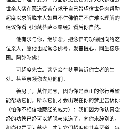
不由人！
世亲人落在恶道受苦有求于自己希望宿世骨肉帮助
超度以求解脱本人如果不信佛怕是不信难以理解的
9
1天前 来自四川
建议你看《地藏菩萨本愿经》看后你自然。
金白水清
他有求与你，继续念，把念佛的功德回向给这
我也想找老师看看，有没有人给个联系方式的啊？
位亲人，愿他也能常念佛号，发菩提心，同生极乐
鹿森
：慧来老师微信：gjsy0624
国。阿弥陀佛！
12
1天前 来自江西
可超度先亡。菩萨会在梦里告诉你亡者的生
处。甚至亲领你去见他们。
青春168
我也想要，我也想要！
善男子，莫作是念，因为你是真正的修行希望
15
2天前 来自山西
能帮助它们，所以它们才会出现在你的梦里告诉你
Jessica李
（怕你不相信地藏经的威力）：我们因为你认真念
老师做不做超度法事？我想给我奶奶做超度，她今年
经的功德已经可以解脱与鬼道了，向你来辞别的。
刚去世了。
和尚也是因为慈悲，才为它们超度使其离恶道，每