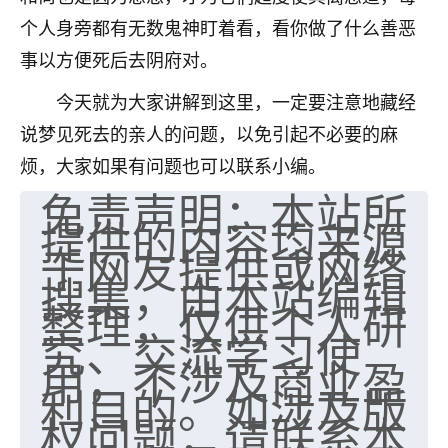
个人身旁都有无数鬼神盯着看，看你做了什么善恶
七零老顽童
：我母亲前年离世，刚开始我经常
做梦梦见她，后来也是朋友介绍，找到慧来老
事以方便死后去阴府对。
师，安排了超度法事，做梦再也没有梦到过
了，一开始是半信半疑的，图个心安，给亡母
今天就为大家讲解到这里，一定要注意地藏经
超度，现在看来，人不信也不行。
说梦见死去的亲人的问题，以免引起不必要的麻
烦，大家如果有问题也可以联系小编。
11
2天前 来自云南
免责声明：本站所
优秀的张同学
提供的内容均来源
老师收徒吗？？我对这些很感兴趣
于网友提供或网络
15
2天前 来自山西
搜集，由本站编辑
整理，仅供个人研
究、交流学习使
用，不涉及商业盈
利目的。如涉及版
权问题，请联系本