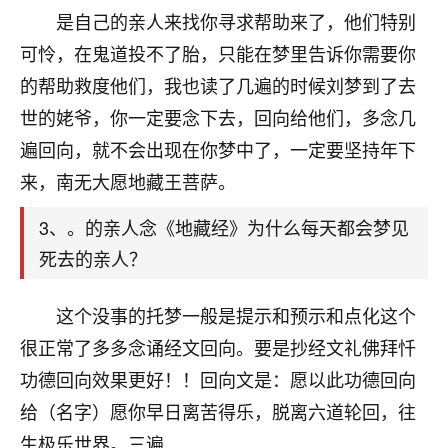
天爷会给你好好上一课的。一命二运三风水，
是自己的亲人来找你寻求帮助来了，他们特别
哪样不服都不行！
平安是福
：我也是每年找老师化太岁，看年
可怜，在鬼道投不了胎，只能在梦里告诉你需要你
卦，认识老师3年了，都是缘分啊！
的帮助救度他们，我也读了几遍的时候刘梦到了去
世的姥爷，你一定要念下去，回向给他们，多念几
19
17分钟前 来自湖北
遍回向，就不会出现在你梦中了，一定要坚持年下
心若莲花
来，南无大愿地藏王菩萨。
我是做餐饮的，这两年，生意屡屡受挫，店开一家关
一家，要么生意不好，生意好的就出事。前些年攒的
3、。的亲人念《地藏经》为什么每天都会梦见
家底快败光了，真是倒霉！我也想找人看看到底怎么
死去的亲人？
回事？
鹿森
：你可以找老师看看，人有时不服命不行
这个没事的托梦一般是提示和预示和点化这个
啊！
很正常了多多念诵经文回向。要是抄经文礼佛拜忏
太阳当空赵
：我也做餐饮的，生意不算大，但
功德回向效果更好！！回向文是：愿以此功德回向
是我从找店开始都是找慧来老师跟进的，选
址、风水、还有开业日子，哪哪都看了，虽然
给（名字）愿你早日离苦得乐，脱离六道轮回，往
大环境不好，但是我家生意还可以，前几天又
生极乐世界。三遍