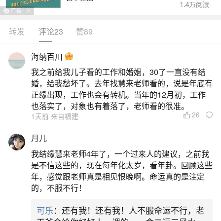
转发
评论23
赞89
生活中像地藏经说梦见死去的亲人都是很常见
的问题，但是小问题不注意可能会引起大麻烦，下
海纳百川
面就这个问题给大家做一些解读：
我之前给我儿子看的工作和婚姻，30了一直没有结
婚，给我愁坏了。去年找慧来老师看的，说是年底有
1、读地藏经为什么还会梦见已故亲人
正缘出现，工作也会有转机。当年的12月初，工作
也落实了，对象也有着落了，老师看的很准。
26
1天前 来自福建
梦到已故亲人的故事，从古到今就屡见不鲜，
我们在往期的节目中也讲到过很多。很多朋友都很
月儿
关心，梦到已故的亲人是好是坏，原因是什么呢？
我结缘慧来老师4年了，一个过来人的建议，之前我
在我的理解中主要这几方面。
是不信这些的，现在每年化太岁，看年卦。回顾这些
年，感觉跟老师真是相见恨晚啊。命运真的是注定
2、我今天读了一遍地藏经,晚上就梦到已故亲
的，不服不行！
人,好害怕啊,我该怎么办,要不。
可乐
：还有我！还有我！人不服命运不行，老