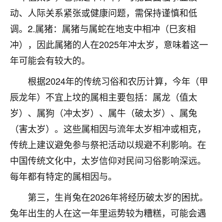
不由人！
动、人际关系紧张或健康问题，需保持谨慎和低
调。2.属猪：属猪与属蛇在地支中相冲（巳亥相
9
1天前 来自四川
冲），因此属猪的人在2025年冲太岁，意味着这一
金白水清
年可能会有较大的。
我也想找老师看看，有没有人给个联系方式的啊？
根据2024年的传统习俗和农历计算，今年（甲
鹿森
：慧来老师微信：gjsy0624
辰龙年）不宜上坟的属相主要包括：属龙（值太
岁）、属狗（冲太岁）、属牛（破太岁）、属兔
12
1天前 来自江西
（害太岁）。这些属相因与流年太岁相冲或相克，
青春168
传统上建议避免参与祭祀活动以规避不利影响。在
我也想要，我也想要！
中国传统文化中，太岁信仰对民间习俗影响深远。
15
2天前 来自山西
每年都有特定的属相因与。
Jessica李
第三，生肖兔在2026年将经历破太岁的困扰。
老师做不做超度法事？我想给我奶奶做超度，她今年
兔年出生的人在这一年里运势较为糟糕，可能会遇
刚去世了。