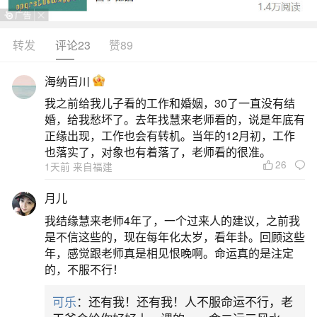
鸡。其中属龙为值太岁，属狗为害太岁，属兔为刑
太岁，属鸡为破太岁。根据传统民俗说法，太岁是
转发
评论23
赞89
每年轮值的岁神，与当年地支相冲、相害、相刑、
海纳百川
相破的生肖即为“犯太岁”。2024年为甲辰年，地支
我之前给我儿子看的工作和婚姻，30了一直没有结
为“辰”，辰与辰相重为“值太岁”（属龙）；辰与戌相
婚，给我愁坏了。去年找慧来老师看的，说是年底有
冲为“冲太岁”，但今年实际为“
正缘出现，工作也会有转机。当年的12月初，工作
也落实了，对象也有着落了，老师看的很准。
26
2、今年那个属相犯太岁
1天前 来自福建
月儿
2024年甲辰龙年，犯太岁的属相有：属龙、属
我结缘慧来老师4年了，一个过来人的建议，之前我
狗、属兔、属鸡、属牛。其中属龙值太岁，为本命
是不信这些的，现在每年化太岁，看年卦。回顾这些
年，影响最直接；属狗为冲太岁，易有变动或冲
年，感觉跟老师真是相见恨晚啊。命运真的是注定
的，不服不行！
突；属兔为刑太岁，注意人际与情绪波动；属鸡为
害太岁，谨防小人或合作不顺；属牛为破太岁，需
可乐
：还有我！还有我！人不服命运不行，老