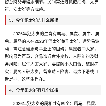
天爷会给你好好上一课的。一命二运三风水，
留意财务与健康细节。民间常通过佩戴红绳、太岁
哪样不服都不行！
符、安太岁等方式趋。
平安是福
：我也是每年找老师化太岁，看年
卦，认识老师3年了，都是缘分啊！
3、今年犯太岁的什么属相
19
17分钟前 来自湖北
2026年犯太岁的生肖有属马、属鼠、属牛、属
心若莲花
兔。属马的人在2026年值太岁兼刑太岁，运势易波
我是做餐饮的，这两年，生意屡屡受挫，店开一家关
动，需注意健康与事业上的阻碍；属鼠者冲太岁，
一家，要么生意不好，生意好的就出事。前些年攒的
影响最为严重，容易遭遇意外变故、人际纠纷及财
家底快败光了，真是倒霉！我也想找人看看到底怎么
回事？
务风险；属牛人害太岁，要提防小人口舌、破财病
灾；属兔人破太岁，留意遭人陷害、运势下滑或口
鹿森
：你可以找老师看看，人有时不服命不行
舌是非。这些生肖在。
啊！
太阳当空赵
：我也做餐饮的，生意不算大，但
4、今年犯太岁有几个属相
是我从找店开始都是找慧来老师跟进的，选
址、风水、还有开业日子，哪哪都看了，虽然
大环境不好，但是我家生意还可以，前几天又
2026年犯太岁的属相共有四个：属马、属鼠、