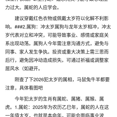
着我晋升有望，我半信半疑的按照老师建议，做了化
力过大。属蛇的人应学会。
太岁还有一个发钱粮，本来年前的人事调整，拖到年
后，我以为都没戏了，结果开年一上班，开会提拔升
建议穿戴红色衣物或佩戴太岁符以化解不利影
职第一个就是我，职务无所谓，主要是底薪加了
3000，非常开心，无论如何，感恩感谢！🙏🏻
响。###2.属狗：冲太岁属狗与龙年太岁相冲，冲太
岁代表对立和冲突，可能导致事业、感情或家庭关
鹿森
：恭喜升职加薪！！，请客吗？�
系出现动荡。属狗人今年需注意沟通方式，避免与
32
12小时前 来自北京
同事、家人发生争执。投资或重大决策上需三思而
后行，避免因冲动造成损失。可通过祈福或调整家
心心相印
居风水（如避开。
我身体不太好，总是病病殃殃的，去检查又没什么大
问题，反正就是不舒服。中医西医看遍了，找不到问
刚查了下2026犯太岁的属相，马鼠兔牛羊都要
题，后来无意中看到有人推荐慧来老师，跟老师聊过
之后，心情豁然开朗，也听老师建议，处理了一些因
注意，具体看图吧
果问题。今年以来，身体比以前好多，主要是心情好
今年犯太岁的生肖有属蛇、属猪、属猴、属
了，老师说境随心转，现在深有体会了。
虎。1.属蛇：2025年为农历乙巳年，属蛇的人在这
鹿森
：是的，其实跟老师聊过之后，最大的感
一年值太岁，也就是本命年，可能会面临事业波
触，首先就是心态会变好，万般皆是命，半点