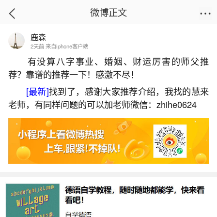
微博正文
鹿森
首页
姻缘情感
正文
2天前 来自iphone客户端
有没算八字事业、婚姻、财运厉害的师父推
荐？靠谱的推荐一下！感激不尽！
今年太岁禁忌属相
[最新]
找到了，感谢大家推荐介绍，我找的慧来
2026-06-04 08:24:35
19 8 赞
老师，有同样问题的可以加老师微信：zhihe0624
生活中像今年太岁禁忌属相都是很常见的问
题，但是小问题不注意可能会引起大麻烦，下面就
这个问题给大家做一些解读：
1、今年啥属相犯太岁
2024年犯太岁的属相是属龙、属狗、属兔、属