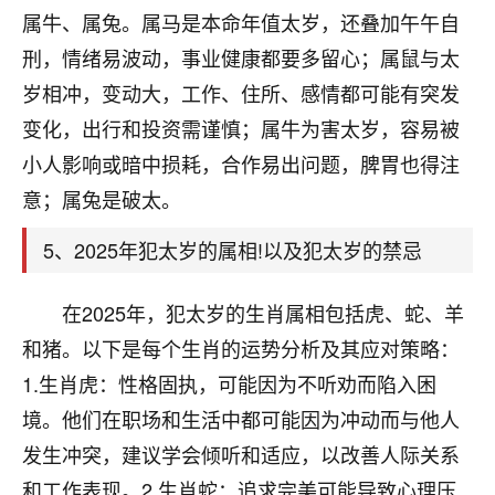
刚找老师做了补财库，希望财运更好一点！
属牛、属兔。属马是本命年值太岁，还叠加午午自
18
刑，情绪易波动，事业健康都要多留心；属鼠与太
2小时前 来自海南
岁相冲，变动大，工作、住所、感情都可能有突发
梦醒时分
变化，出行和投资需谨慎；属牛为害太岁，容易被
我女儿高二叛逆，大半年不上学，一说她就要死要活
小人影响或暗中损耗，合作易出问题，脾胃也得注
的，把我们两口子愁的不行，朋友给我推荐的慧来老
师，一开始我是病急乱投医，这半年来，法事一个个
意；属兔是破太。
做完，我女儿跟变了个人一样，不期望她能考多好的
大学，只要能安安稳稳的把书读了，身体心理都健健
5、2025年犯太岁的属相!以及犯太岁的禁忌
康康的我就很知足了！
在2025年，犯太岁的生肖属相包括虎、蛇、羊
鹿森
：可怜天下父母心啊！
和猪。以下是每个生肖的运势分析及其应对策略：
16
3小时前 来自河北
1.生肖虎：性格固执，可能因为不听劝而陷入困
付深
境。他们在职场和生活中都可能因为冲动而与他人
我是公司人事调整，有升迁机会，但同时竞争的我们
发生冲突，建议学会倾听和适应，以改善人际关系
三个，找老师的时候是抱着侥幸心理，没想到老师看
和工作表现。2.生肖蛇：追求完美可能导致心理压