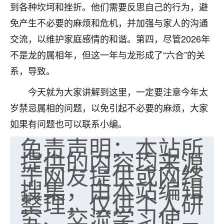
到各种坎坷和挫折。他们需要反思自己的行为，避
七零老顽童
：我母亲前年离世，刚开始我经常
免产生不必要的麻烦和危机，并加强与家人的沟通
做梦梦见她，后来也是朋友介绍，找到慧来老
师，安排了超度法事，做梦再也没有梦到过
交流，以维护家庭感情的和谐。第四，尽管2026年
了，一开始是半信半疑的，图个心安，给亡母
不是龙的属相年，但这一年与龙形成了“六合”的关
超度，现在看来，人不信也不行。
系，导致。
11
2天前 来自云南
今天就为大家讲解到这里，一定要注意今年太
优秀的张同学
岁禁忌属相的问题，以免引起不必要的麻烦，大家
老师收徒吗？？我对这些很感兴趣
如果有问题也可以联系小编。
15
2天前 来自山西
免责声明：本站所
提供的内容均来源
于网友提供或网络
搜集，由本站编辑
整理，仅供个人研
究、交流学习使