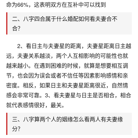
天爷会给你好好上一课的。一命二运三风水，
命为66%，这表明双方在互补中可以找到
哪样不服都不行！
平安是福
：我也是每年找老师化太岁，看年
二、八字四合属于什么婚配如何看夫妻合不
卦，认识老师3年了，都是缘分啊！
合？
19
17分钟前 来自湖北
2、看日主与夫妻星的距离，夫妻星距离日主越
心若莲花
远，夫妻关系越淡，两个人互相影响的可能性也就
我是做餐饮的，这两年，生意屡屡受挫，店开一家关
越来越小。在遇到困难的时候，就算是想要相互调
一家，要么生意不好，生意好的就出事。前些年攒的
家底快败光了，真是倒霉！我也想找人看看到底怎么
节，也会因为误会或者不信任等因素影响感情和亲
回事？
密度。相反，如果日主和夫妻星距离很近，自然情
感会非常可靠。3、看夫妻星与日主是否相合，相合
鹿森
：你可以找老师看看，人有时不服命不行
啊！
就代表感情很好，最关。
太阳当空赵
：我也做餐饮的，生意不算大，但
是我从找店开始都是找慧来老师跟进的，选
三、八字算两个人的姻缘怎么看两人有夫妻缘
址、风水、还有开业日子，哪哪都看了，虽然
分？
大环境不好，但是我家生意还可以，前几天又