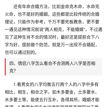
刚找老师做了补财库，希望财运更好一点！
还有年命合婚方法，比如金命克木命，水命克
18
2小时前 来自海南
火命，也不是好的婚姻，这些都是比较传统的合婚
理论，只能作为参考，千万不要死板教条，更不要
梦醒时分
一遇见这种情况就说“两人相克，不能婚嫁”，不过遇
我女儿高二叛逆，大半年不上学，一说她就要死要活
的，把我们两口子愁的不行，朋友给我推荐的慧来老
见了这种生肖不合的情况时，最好还是提前合下八
师，一开始我是病急乱投医，这半年来，法事一个个
字为好，提前做个防范，就是万一出现不合婚配，
做完，我女儿跟变了个人一样，不期望她能考多好的
也可以通过别的。
大学，只要能安安稳稳的把书读了，身体心理都健健
康康的我就很知足了！
四、情侣八字怎么看合不合测两人八字是否相
鹿森
：可怜天下父母心啊！
克？
16
3小时前 来自河北
1.看男女的八字均衡五行两个人的八字中多有
付深
相比，相生，相合之字。如木多要金，土多要水、
我是公司人事调整，有升迁机会，但同时竞争的我们
水多要土等，能使五行互补，各得其所，婚姻才能
三个，找老师的时候是抱着侥幸心理，没想到老师看