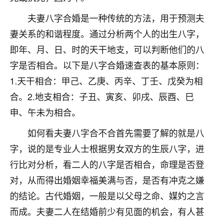
七零老顽童
：我母亲前年离世，刚开始我经常
夫妻八字合婚是一种传统的方法，用于预测夫
做梦梦见她，后来也是朋友介绍，找到慧来老
妻关系的和谐程度。通过分析两个人的出生八字，
师，安排了超度法事，做梦再也没有梦到过
了，一开始是半信半疑的，图个心安，给亡母
即年、月、日、时的天干地支，可以判断他们的八
超度，现在看来，人不信也不行。
字是否相合。以下是八字合婚速查表的基本原则：
1.天干相合：甲己、乙庚、丙辛、丁壬、戊癸为相
11
2天前 来自云南
合。2.地支相合：子丑、寅亥、卯戌、辰酉、巳
优秀的张同学
申、午未为相合。
老师收徒吗？？我对这些很感兴趣
15
2天前 来自山西
如何看夫妻八字合不合首先需要了解的就是八
字，说的是专业人士根据男女双方的生辰八字，进
行比对分析，看二人的八字是否相合，命理是否登
对，从而得出婚姻幸福美满与否，是否有冲克之嫌
的结论。古代婚姻，一般是以父母之命、媒妁之言
而成。夫妻二人在结婚前少有见面的机会，有人甚