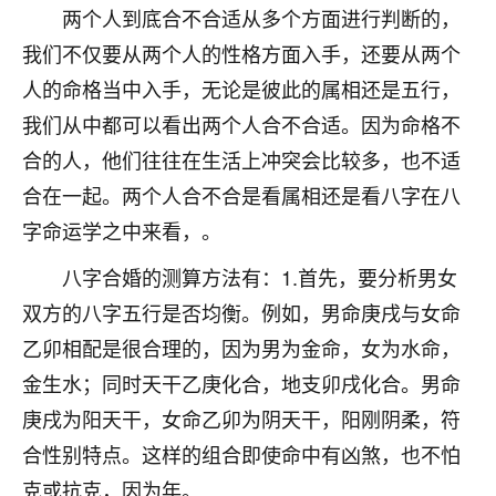
两个人到底合不合适从多个方面进行判断的，
不由人！
我们不仅要从两个人的性格方面入手，还要从两个
9
1天前 来自四川
人的命格当中入手，无论是彼此的属相还是五行，
我们从中都可以看出两个人合不合适。因为命格不
金白水清
合的人，他们往往在生活上冲突会比较多，也不适
我也想找老师看看，有没有人给个联系方式的啊？
合在一起。两个人合不合是看属相还是看八字在八
鹿森
：慧来老师微信：gjsy0624
字命运学之中来看，。
12
1天前 来自江西
八字合婚的测算方法有：1.首先，要分析男女
青春168
双方的八字五行是否均衡。例如，男命庚戌与女命
我也想要，我也想要！
乙卯相配是很合理的，因为男为金命，女为水命，
15
2天前 来自山西
金生水；同时天干乙庚化合，地支卯戌化合。男命
Jessica李
庚戌为阳天干，女命乙卯为阴天干，阳刚阴柔，符
老师做不做超度法事？我想给我奶奶做超度，她今年
合性别特点。这样的组合即使命中有凶煞，也不怕
刚去世了。
克或抗克，因为年。