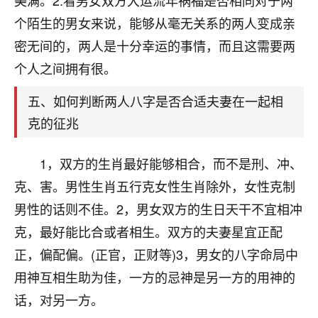
美满。2.看男女双方大运流年祸福是否相同对于两
着我晋升有望，我半信半疑的按照老师建议，做了化
太岁还有一个发钱粮，本来年前的人事调整，拖到年
个陌生的男女来说，能够从毫无关系的两人变成亲
后，我以为都没戏了，结果开年一上班，开会提拔升
密无间的，两人是十分幸运的事情，而且这需要两
职第一个就是我，职务无所谓，主要是底薪加了
个人之间拥有很。
3000，非常开心，无论如何，感恩感谢！🙏🏻
五、如何判断两人八字是否合适夫妻在一起相
鹿森
：恭喜升职加薪！！，请客吗？�
克的征兆
32
12小时前 来自北京
1，双方的生肖最好能够相合，而不是刑、冲、
心心相印
克、害。男性生肖五行克女性生肖除外，女性克制
我身体不太好，总是病病殃殃的，去检查又没什么大
问题，反正就是不舒服。中医西医看遍了，找不到问
男性的话则不佳。2，男女双方的生日天干不宜相冲
题，后来无意中看到有人推荐慧来老师，跟老师聊过
克，最好能比合或者相生。双方的夫妻星宜正配
之后，心情豁然开朗，也听老师建议，处理了一些因
果问题。今年以来，身体比以前好多，主要是心情好
正，偏配偏。(正官，正财等)3，男女的八字命局中
了，老师说境随心转，现在深有体会了。
用神互相生助为佳，一方的忌神是另一方的用神的
话，对另一方。
鹿森
：是的，其实跟老师聊过之后，最大的感
触，首先就是心态会变好，万般皆是命，半点