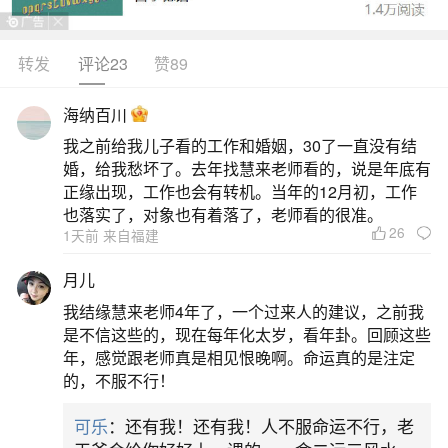
转发
评论23
赞89
生活中像怎么算夫妻八字合不合？都是很常见
的问题，但是小问题不注意可能会引起大麻烦，下
海纳百川
面就这个问题给大家做一些解读：
我之前给我儿子看的工作和婚姻，30了一直没有结
婚，给我愁坏了。去年找慧来老师看的，说是年底有
一、八字怎么算合不合适,怎样算夫妻八字合不
正缘出现，工作也会有转机。当年的12月初，工作
合
也落实了，对象也有着落了，老师看的很准。
26
1天前 来自福建
一般来说，如果双方八字的合婚指数在50分以
月儿
上，表示有交往的基础；60分以上则预示着喜配良
我结缘慧来老师4年了，一个过来人的建议，之前我
缘的可能性较大；而80分以上的，更是被认为是天
是不信这些的，现在每年化太岁，看年卦。回顾这些
年，感觉跟老师真是相见恨晚啊。命运真的是注定
作之合。然而，即使指数不高，也并非意味着不能
的，不服不行！
改变，通过双方的努力和理解，爱情可以克服许多
可乐
：还有我！还有我！人不服命运不行，老
难关。女命对男命的补益作用力为83%，男命对女