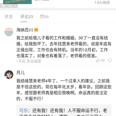
转发
评论23
赞89
生活中像属蛇人2026年运势10月生都是很常见
的问题，但是小问题不注意可能会引起大麻烦，下
海纳百川
面就这个问题给大家做一些解读：
我之前给我儿子看的工作和婚姻，30了一直没有结
婚，给我愁坏了。去年找慧来老师看的，说是年底有
一、1989年10月出生的蛇2026全年运势
正缘出现，工作也会有转机。当年的12月初，工作
也落实了，对象也有着落了，老师看的很准。
26
1天前 来自福建
1989年10月出生的蛇年属蛇者，2026年整体运
势稳中有升，事业与人际迎来关键转机。流年遇“天
月儿
德”“月德”吉星入命，贵人运明显增强，尤其在春季
我结缘慧来老师4年了，一个过来人的建议，之前我
和秋季，易得长辈、上司提携，合作项目推进顺
是不信这些的，现在每年化太岁，看年卦。回顾这些
年，感觉跟老师真是相见恨晚啊。命运真的是注定
利。职场中宜主动沟通，避免因思虑过重而错失良
的，不服不行！
机。部分人有岗位调整或职责拓展机会，需提前储
可乐
：还有我！还有我！人不服命运不行，老
备专业能力。感情方面，单身者桃花渐旺，3