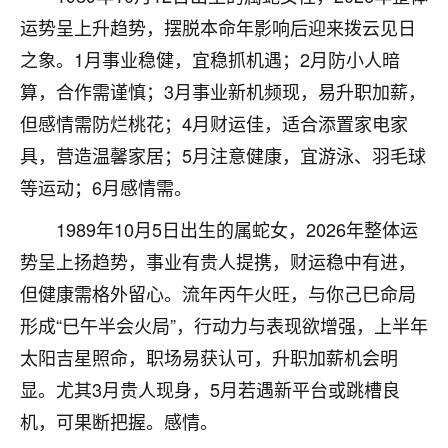
刚找老师做了补财库，希望财运更好一点！
运势呈上升趋势，摆脱本命年影响后迎来拨云见日
18
2小时前 来自海南
之象。1月事业稳健，宜稳抓机遇；2月防小人暗
算，合作需谨慎；3月事业新机频现，易升职加薪，
梦醒时分
但感情需防烂桃花；4月财运佳，适合添置家电家
我女儿高二叛逆，大半年不上学，一说她就要死要活
的，把我们两口子愁的不行，朋友给我推荐的慧来老
具，营造温馨家居；5月注意健康，宜游泳、羽毛球
师，一开始我是病急乱投医，这半年来，法事一个个
等运动；6月感情需。
做完，我女儿跟变了个人一样，不期望她能考多好的
大学，只要能安安稳稳的把书读了，身体心理都健健
1989年10月5日出生的属蛇女，2026年整体运
康康的我就很知足了！
势呈上扬趋势，事业有贵人提携，财运稳中有进，
鹿森
：可怜天下父母心啊！
但健康需格外留心。流年丙午火旺，与你己巳命局
形成“巳午半会火局”，行动力与表现欲增强，上半年
16
3小时前 来自河北
太阳吉星照命，职场易获认可，升职加薪机会明
付深
显。尤其3月贵人现身，5月若遇新平台或跳槽良
我是公司人事调整，有升迁机会，但同时竞争的我们
机，可果断把握。感情。
三个，找老师的时候是抱着侥幸心理，没想到老师看