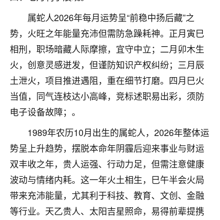
不由人！
属蛇人2026年每月运势呈“前稳中扬后藏”之
9
势，火旺之年能量充沛但需防急躁耗神。正月寅巳
1天前 来自四川
相刑，职场暗藏人际摩擦，宜守中立；二月卯木生
金白水清
火，创意灵感迸发，但谨防知识产权纠纷；三月辰
我也想找老师看看，有没有人给个联系方式的啊？
土泄火，项目推进遇阻，重在细节打磨。四月巳火
鹿森
：慧来老师微信：gjsy0624
当值，同气连枝达小高峰，竞标述职易出彩，须防
电子设备故障；。
12
1天前 来自江西
1989年农历10月出生的属蛇人，2026年整体运
青春168
势呈上升趋势，摆脱本命年阴霾后迎来事业与财运
我也想要，我也想要！
15
2天前 来自山西
双丰收之年，贵人运强、行动力足，但需注意健康
波动与情绪内耗。这一年火土相生，巳午半会火局
Jessica李
带来充沛能量，尤其利于科技、教育、文创、金融
老师做不做超度法事？我想给我奶奶做超度，她今年
等行业。天乙贵人、太阳吉星照命，易得前辈提携
刚去世了。