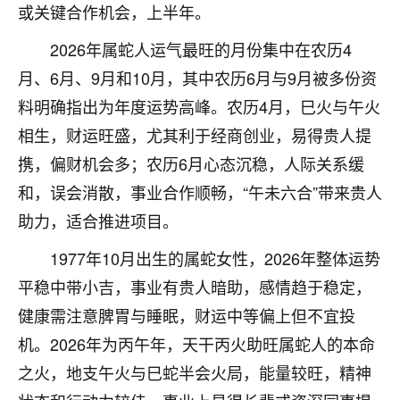
或关键合作机会，上半年。
七零老顽童
：我母亲前年离世，刚开始我经常
做梦梦见她，后来也是朋友介绍，找到慧来老
2026年属蛇人运气最旺的月份集中在农历4
师，安排了超度法事，做梦再也没有梦到过
月、6月、9月和10月，其中农历6月与9月被多份资
了，一开始是半信半疑的，图个心安，给亡母
料明确指出为年度运势高峰。农历4月，巳火与午火
超度，现在看来，人不信也不行。
相生，财运旺盛，尤其利于经商创业，易得贵人提
11
2天前 来自云南
携，偏财机会多；农历6月心态沉稳，人际关系缓
优秀的张同学
和，误会消散，事业合作顺畅，“午未六合”带来贵人
老师收徒吗？？我对这些很感兴趣
助力，适合推进项目。
15
2天前 来自山西
1977年10月出生的属蛇女性，2026年整体运势
平稳中带小吉，事业有贵人暗助，感情趋于稳定，
健康需注意脾胃与睡眠，财运中等偏上但不宜投
机。2026年为丙午年，天干丙火助旺属蛇人的本命
之火，地支午火与巳蛇半会火局，能量较旺，精神