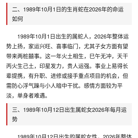
天爷会给你好好上一课的。一命二运三风水，
哪样不服都不行！
二、1989年10月1日的生肖蛇在2026年的命运
平安是福
：我也是每年找老师化太岁，看年
如何
卦，认识老师3年了，都是缘分啊！
1989年10月1日出生的属蛇人，2026年整体运
19
17分钟前 来自湖北
势上扬，家运兴旺、喜事临门，尤其子女方面有望
心若莲花
带来两桩囍事。这一年火土相生，巳午无冲，天干
我是做餐饮的，这两年，生意屡屡受挫，店开一家关
丙火生己土，印星发力，贵人运强。事业上易得长
一家，要么生意不好，生意好的就出事。前些年攒的
家底快败光了，真是倒霉！我也想找人看看到底怎么
辈提携，有升职、进修或接手重点项目的机会，但
回事？
需防心浮气躁与小人暗中干扰。感情方面较为平
淡，单身者难遇。
鹿森
：你可以找老师看看，人有时不服命不行
啊！
三、1989年10月12日出生属蛇女2026年每月运
太阳当空赵
：我也做餐饮的，生意不算大，但
是我从找店开始都是找慧来老师跟进的，选
势
址、风水、还有开业日子，哪哪都看了，虽然
大环境不好，但是我家生意还可以，前几天又
1989年10月12日出生的属蛇女性，2026年整体