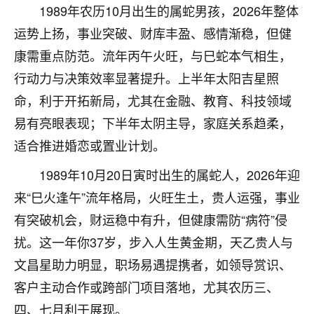
着我晋升有望，我半信半疑的按照老师建议，做了化
1989年农历10月出生的属蛇男孩，2026年整体
太岁还有一个发钱粮，本来年前的人事调整，拖到年
运势上扬，事业突破、财库丰盈、感情渐稳，但健
后，我以为都没戏了，结果开年一上班，开会提拔升
职第一个就是我，职务无所谓，主要是底薪加了
康需重点防范。流年丙午火旺，与巳蛇本气相生，
3000，非常开心，无论如何，感恩感谢！🙏🏻
行动力与决策效率显著提升。上半年太阳吉星照
鹿森
：恭喜升职加薪！！，请客吗？�
命，利于开拓新局，尤其在金融、教育、科技领域
易有亮眼表现；下半年太阴主导，家庭关系趋柔，
32
12小时前 来自北京
适合推进婚恋或置业计划。
心心相印
1989年10月20日寅时出生的属蛇人，2026年迎
我身体不太好，总是病病殃殃的，去检查又没什么大
来“巳火逢午”流年格局，火旺生土，贵人运强，事业
问题，反正就是不舒服。中医西医看遍了，找不到问
题，后来无意中看到有人推荐慧来老师，跟老师聊过
有突破机会，财运稳中有升，但健康需防“病符”侵
之后，心情豁然开朗，也听老师建议，处理了一些因
扰。这一年你37岁，步入人生黄金期，天乙贵人与
果问题。今年以来，身体比以前好多，主要是心情好
文昌星助力明显，职场易遇提携者，如领导赏识、
了，老师说境随心转，现在深有体会了。
客户主动合作或跨部门项目落地，尤其农历三、
鹿森
：是的，其实跟老师聊过之后，最大的感
四、七月利于展现。
触，首先就是心态会变好，万般皆是命，半点