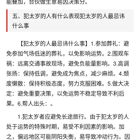
能叠加，合伙做生意易因决策分。
着我晋升有望，我半信半疑的按照老师建议，做了化
太岁还有一个发钱粮，本来年前的人事调整，拖到年
五、犯太岁的人有什么表现犯太岁的人最忌讳
后，我以为都没戏了，结果开年一上班，开会提拔升
职第一个就是我，职务无所谓，主要是底薪加了
什么事
3000，非常开心，无论如何，感恩感谢！🙏🏻
【犯太岁的人最忌讳什么事】1.参加葬礼：避
鹿森
：恭喜升职加薪！！，请客吗？�
免参加气场低迷的葬礼，以免影响运势。2.围观车
32
12小时前 来自北京
祸：远离交通事故现场，避免负能量影响。3.高调
心心相印
张扬：保持低调，避免成为焦点，减少麻烦。4.颓
我身体不太好，总是病病殃殃的，去检查又没什么大
废懒散：保持积极态度，努力克服困难。5.做大决
问题，反正就是不舒服。中医西医看遍了，找不到问
定：避免重要决策，以免运势不稳定导致不利后
题，后来无意中看到有人推荐慧来老师，跟老师聊过
果。6.帮人出头：。
之后，心情豁然开朗，也听老师建议，处理了一些因
果问题。今年以来，身体比以前好多，主要是心情好
1.犯太岁者应避免长途旅行。由于犯太岁的人
了，老师说境随心转，现在深有体会了。
处于运势的特殊时期，易受不利因素的影响。加
鹿森
：是的，其实跟老师聊过之后，最大的感
之，偏远地区可能阴阳失衡，易导致冲动行为。因
触，首先就是心态会变好，万般皆是命，半点