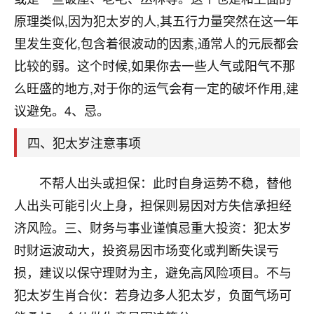
刚找老师做了补财库，希望财运更好一点！
原理类似,因为犯太岁的人,其五行力量突然在这一年
18
2小时前 来自海南
里发生变化,包含着很波动的因素,通常人的元辰都会
比较的弱。这个时候,如果你去一些人气或阳气不那
梦醒时分
么旺盛的地方,对于你的运气会有一定的破坏作用,建
我女儿高二叛逆，大半年不上学，一说她就要死要活
的，把我们两口子愁的不行，朋友给我推荐的慧来老
议避免。4、忌。
师，一开始我是病急乱投医，这半年来，法事一个个
做完，我女儿跟变了个人一样，不期望她能考多好的
四、犯太岁注意事项
大学，只要能安安稳稳的把书读了，身体心理都健健
康康的我就很知足了！
不帮人出头或担保：此时自身运势不稳，替他
鹿森
：可怜天下父母心啊！
人出头可能引火上身，担保则易因对方失信承担经
济风险。三、财务与事业谨慎忌重大投资：犯太岁
16
3小时前 来自河北
时财运波动大，投资易因市场变化或判断失误亏
付深
损，建议以保守理财为主，避免高风险项目。不与
我是公司人事调整，有升迁机会，但同时竞争的我们
犯太岁生肖合伙：若身边多人犯太岁，负面气场可
三个，找老师的时候是抱着侥幸心理，没想到老师看