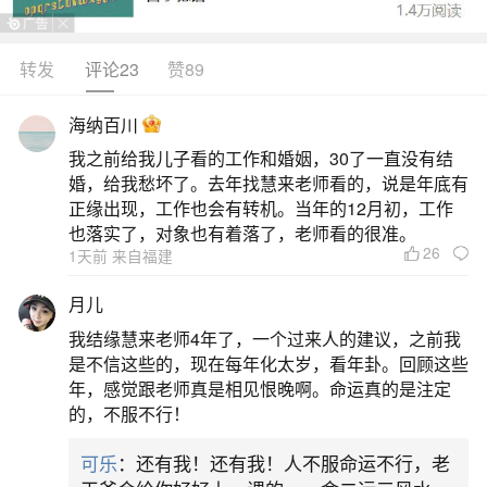
转发
评论23
赞89
生活中像犯太岁的人不适合做什么？都是很常
见的问题，但是小问题不注意可能会引起大麻烦，
海纳百川
下面就这个问题给大家做一些解读：
我之前给我儿子看的工作和婚姻，30了一直没有结
婚，给我愁坏了。去年找慧来老师看的，说是年底有
一、犯太岁时哪些事不能做
正缘出现，工作也会有转机。当年的12月初，工作
也落实了，对象也有着落了，老师看的很准。
26
1天前 来自福建
1.在犯太岁的年份里，犯太岁的人应当避免参
加葬礼。虽然犯太岁者的个人运势未必都会走低，
月儿
但按照传统观念，犯太岁者的八字和流年大运中的
我结缘慧来老师4年了，一个过来人的建议，之前我
五行力量可能会有所变动。2.在犯太岁的年份，犯
是不信这些的，现在每年化太岁，看年卦。回顾这些
年，感觉跟老师真是相见恨晚啊。命运真的是注定
太岁的人应谨慎参加婴儿满月等喜庆活动。有人可
的，不服不行！
能会觉得这并无不妥，但实际上，根据古代的风俗
可乐
：还有我！还有我！人不服命运不行，老
习惯，生产被视为“隐晦之事”。3.犯太岁的人在当年