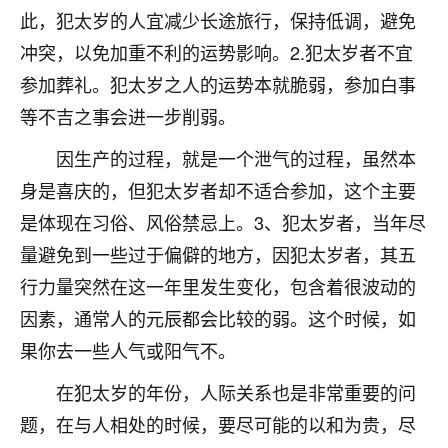
此，犯太岁的人宜减少长途旅行，保持低调，避免
不由人！
冲突，以免加重不利的运势影响。2.犯太岁者不宜
9
1天前 来自四川
参加葬礼。犯太岁之人的运势本就脆弱，参加白事
金白水清
等不吉之事会进一步削弱。
我也想找老师看看，有没有人给个联系方式的啊？
因生产的过程，就是一个泄气的过程，虽然本
鹿森
：慧来老师微信：gjsy0624
身是喜庆的，但犯太岁者却不适合参加，这个主要
是体现在习俗、风俗禁忌上。3、犯太岁者，当年尽
12
1天前 来自江西
量避免到一些过于偏僻的地方，因犯太岁者，其五
青春168
行力量突然在这一年里发生变化，包含着很波动的
我也想要，我也想要！
因素，通常人的元辰都会比较的弱。这个时候，如
15
2天前 来自山西
果你去一些人气或阳气不。
Jessica李
在犯太岁的年份，人际关系也是非常重要的问
老师做不做超度法事？我想给我奶奶做超度，她今年
题，在与人相处的时候，要尽可能的以和为贵，尽
刚去世了。