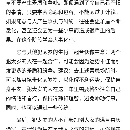
量不要产生矛盾和争吵。即便遇到了令自己看不惯
七零老顽童
：我母亲前年离世，刚开始我经常
的事情，只要学会隐忍和包容，不能太过于计较。
做梦梦见她，后来也是朋友介绍，找到慧来老
如果随意与人产生争执与纠纷，往往会让矛盾不断
师，安排了超度法事，做梦再也没有梦到过
了，一开始是半信半疑的，图个心安，给亡母
激化，甚至还会因为一些小事而造成很严重的后
超度，现在看来，人不信也不行。
果。在这个阶段学会大事化小。
11
2天前 来自云南
忌与其他犯太岁的生肖一起合伙做生意：两个
犯太岁的人在一起合作，可能会因为运势不佳而引
优秀的张同学
发更多的矛盾和纷争。建议：去上述禁忌场所时，
老师收徒吗？？我对这些很感兴趣
15
2天前 来自山西
可以随身携带化太岁符，以化解不利运势，保护自
身平安。犯太岁的人在这一年里需要格外注意自己
的情绪和言行，保持冷静和理智，避免冲动行事。
同时，也可以通过一些传统。
最后，犯太岁的人不宜参加别人家的满月喜庆
酒宴。古代认为生产是泄人之气的过程，虽然现在