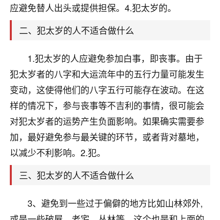
天爷会给你好好上一课的。一命二运三风水，
应避免替人出头或提供担保。4.犯太岁的。
哪样不服都不行！
平安是福
：我也是每年找老师化太岁，看年
二、犯太岁的人不适合做什么
卦，认识老师3年了，都是缘分啊！
19
1.犯太岁的人应避免参加白事，即丧事。由于
17分钟前 来自湖北
犯太岁者的八字和大运流年中的五行力量可能发生
心若莲花
变动，这使得他们的八字五行可能存在波动。在这
我是做餐饮的，这两年，生意屡屡受挫，店开一家关
样的情况下，参与丧事等不吉利的事情，很可能会
一家，要么生意不好，生意好的就出事。前些年攒的
家底快败光了，真是倒霉！我也想找人看看到底怎么
对犯太岁者的运势产生负面影响。如果确实需要参
回事？
加，最好避免参与最关键的环节，或者背对墓地，
鹿森
：你可以找老师看看，人有时不服命不行
以减少不利影响。2.犯。
啊！
三、犯太岁的人不适合做什么
太阳当空赵
：我也做餐饮的，生意不算大，但
是我从找店开始都是找慧来老师跟进的，选
址、风水、还有开业日子，哪哪都看了，虽然
3、避免到一些过于偏僻的地方比如山林郊外,
大环境不好，但是我家生意还可以，前几天又
或是一些破屋、老宅、丛林等。这个也是和上面的