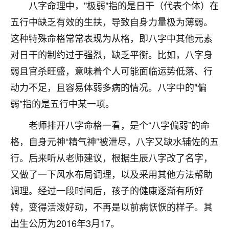
着我晋升有望，我半信半疑的按照老师建议，做了化
八字命理中，"极弱"指的是日干（代表个体）在
太岁还有一个发钱粮，本来年前的人事调整，拖到年
五行中缺乏有效的生扶，导致自身力量极为薄弱。
后，我以为都没戏了，结果开年一上班，开会提拔升
这种特殊命格常常表现为从格，即八字中其他元素
职第一个就是我，职务无所谓，主要是底薪加了
3000，非常开心，无论如何，感恩感谢！🙏🏻
对日干的制约过于强烈，缺乏平衡。比如，八字身
弱且官杀旺盛，意味着个人可能面临运势低落、行
鹿森
：恭喜升职加薪！！，请客吗？�
动力不足，且容易体弱多病的情况。八字中的"偏
32
12小时前 来自北京
弱"指的是五行中某一项。
心心相印
老师排开八字命格一看，是个“八字偏弱”的命
我身体不太好，总是病病殃殃的，去检查又没什么大
格，自身元神“精气神”被泄尽，八字又缺水辅佐的五
问题，反正就是不舒服。中医西医看遍了，找不到问
行。后来听从老师建议，根据生辰八字改了名字，
题，后来无意中看到有人推荐慧来老师，跟老师聊过
之后，心情豁然开朗，也听老师建议，处理了一些因
又做了一下风水布局调理，以及采用其他方法帮助
果问题。今年以来，身体比以前好多，主要是心情好
调理。经过一段时间后，孩子的健康逐渐有所好
了，老师说境随心转，现在深有体会了。
转，变得活泼好动，不再是以前病恹恹的样子。其
鹿森
：是的，其实跟老师聊过之后，最大的感
出生公历为2016年3月17。
触，首先就是心态会变好，万般皆是命，半点