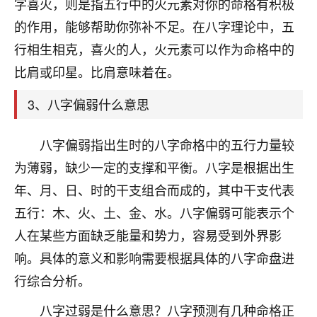
天爷会给你好好上一课的。一命二运三风水，
字喜火，则是指五行中的火元素对你的命格有积极
哪样不服都不行！
的作用，能够帮助你弥补不足。在八字理论中，五
平安是福
：我也是每年找老师化太岁，看年
行相生相克，喜火的人，火元素可以作为命格中的
卦，认识老师3年了，都是缘分啊！
比肩或印星。比肩意味着在。
19
17分钟前 来自湖北
3、八字偏弱什么意思
心若莲花
我是做餐饮的，这两年，生意屡屡受挫，店开一家关
八字偏弱指出生时的八字命格中的五行力量较
一家，要么生意不好，生意好的就出事。前些年攒的
为薄弱，缺少一定的支撑和平衡。八字是根据出生
家底快败光了，真是倒霉！我也想找人看看到底怎么
回事？
年、月、日、时的干支组合而成的，其中干支代表
五行：木、火、土、金、水。八字偏弱可能表示个
鹿森
：你可以找老师看看，人有时不服命不行
人在某些方面缺乏能量和势力，容易受到外界影
啊！
太阳当空赵
：我也做餐饮的，生意不算大，但
响。具体的意义和影响需要根据具体的八字命盘进
是我从找店开始都是找慧来老师跟进的，选
行综合分析。
址、风水、还有开业日子，哪哪都看了，虽然
大环境不好，但是我家生意还可以，前几天又
八字过弱是什么意思？八字预测有几种命格正