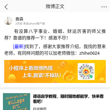
微博正文
鹿森
首页
姻缘情感
正文
2天前 来自iphone客户端
有没算八字事业、婚姻、财运厉害的师父推
荐？靠谱的推荐一下！感激不尽！
命格偏弱什么意思？
[最新]
找到了，感谢大家推荐介绍，我找的慧来
2026-06-01 15:37:50
20 3 赞
老师，有同样问题的可以加老师微信：zhihe0624
生活中像命格偏弱什么意思？都是很常见的问
题，但是小问题不注意可能会引起大麻烦，下面就
这个问题给大家做一些解读：
1、算命中说的从弱格是什么意思？
八字身弱，意味着一个人的命格较弱。从弱