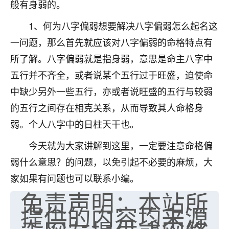
般有身弱的。
七零老顽童
：我母亲前年离世，刚开始我经常
1、何为八字偏弱想要解决八字偏弱怎么起名这
做梦梦见她，后来也是朋友介绍，找到慧来老
师，安排了超度法事，做梦再也没有梦到过
一问题，那么首先就应该对八字偏弱的命格特点有
了，一开始是半信半疑的，图个心安，给亡母
所了解。八字偏弱就是指身弱，意思是命主八字中
超度，现在看来，人不信也不行。
五行并不齐全，或者说某个五行过于旺盛，迫使命
11
2天前 来自云南
中缺少另外一些五行，亦或者说旺盛的五行与较弱
的五行之间存在相克关系，从而导致其人命格身
优秀的张同学
弱。个人八字中的日柱天干也。
老师收徒吗？？我对这些很感兴趣
15
2天前 来自山西
今天就为大家讲解到这里，一定要注意命格偏
弱什么意思？的问题，以免引起不必要的麻烦，大
家如果有问题也可以联系小编。
免责声明：本站所
提供的内容均来源