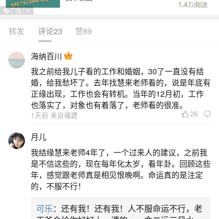
格，可以理解为一个人在五行中缺少某种元素，如
木、火、土、金、水之一，从而使得整体命格偏
转发
评论23
赞89
弱。这种情况可能带来身体上的不适，比如容易生
海纳百川
病或体质较弱。具体来说，从弱格的人在运势上可
我之前给我儿子看的工作和婚姻，30了一直没有结
能不如从强格的人顺遂。他们可能会遇到更多的挑
婚，给我愁坏了。去年找慧来老师看的，说是年底有
战和困难，需要更多的努力去克服。但值得注意的
正缘出现，工作也会有转机。当年的12月初，工作
也落实了，对象也有着落了，老师看的很准。
是，从弱格的人也有他们独特的优点
26
1天前 来自福建
2、“八字偏弱,八字喜火,火就是此命的喜神”这话
月儿
什么意思？
我结缘慧来老师4年了，一个过来人的建议，之前我
是不信这些的，现在每年化太岁，看年卦。回顾这些
八字偏弱意味着个人命格中力量较弱，需要借
年，感觉跟老师真是相见恨晚啊。命运真的是注定
的，不服不行！
助外部力量来增强自身的运势。在这个情况下，找
到适合的五行元素进行调和就显得尤为重要。而八
可乐
：还有我！还有我！人不服命运不行，老