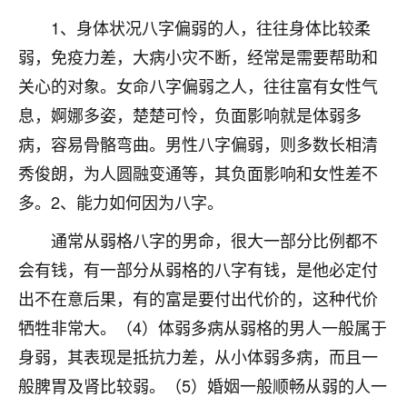
不由人！
1、身体状况八字偏弱的人，往往身体比较柔
弱，免疫力差，大病小灾不断，经常是需要帮助和
9
1天前 来自四川
关心的对象。女命八字偏弱之人，往往富有女性气
金白水清
息，婀娜多姿，楚楚可怜，负面影响就是体弱多
我也想找老师看看，有没有人给个联系方式的啊？
病，容易骨骼弯曲。男性八字偏弱，则多数长相清
鹿森
：慧来老师微信：gjsy0624
秀俊朗，为人圆融变通等，其负面影响和女性差不
多。2、能力如何因为八字。
12
1天前 来自江西
通常从弱格八字的男命，很大一部分比例都不
青春168
会有钱，有一部分从弱格的八字有钱，是他必定付
我也想要，我也想要！
出不在意后果，有的富是要付出代价的，这种代价
15
2天前 来自山西
牺牲非常大。（4）体弱多病从弱格的男人一般属于
Jessica李
身弱，其表现是抵抗力差，从小体弱多病，而且一
老师做不做超度法事？我想给我奶奶做超度，她今年
般脾胃及肾比较弱。（5）婚姻一般顺畅从弱的人一
刚去世了。