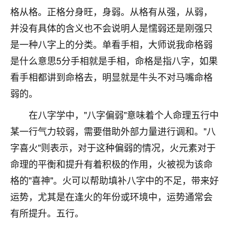
刚找老师做了补财库，希望财运更好一点！
格从格。正格分身旺，身弱。从格有从强，从弱，
18
2小时前 来自海南
并没有具体的含义也不会说明人是懦弱还是刚强只
是一种八字上的分类。单看手相，大师说我命格弱
梦醒时分
是什么意思5分手相就是手相，命格是指八字，如果
我女儿高二叛逆，大半年不上学，一说她就要死要活
的，把我们两口子愁的不行，朋友给我推荐的慧来老
看手相都讲到命格去，明显就是牛头不对马嘴命格
师，一开始我是病急乱投医，这半年来，法事一个个
弱的。
做完，我女儿跟变了个人一样，不期望她能考多好的
大学，只要能安安稳稳的把书读了，身体心理都健健
在八字学中，"八字偏弱"意味着个人命理五行中
康康的我就很知足了！
某一行气力较弱，需要借助外部力量进行调和。"八
鹿森
：可怜天下父母心啊！
字喜火"则表示，对于这种偏弱的情况，火元素对于
命理的平衡和提升有着积极的作用，火被视为该命
16
3小时前 来自河北
格的"喜神"。火可以帮助填补八字中的不足，带来好
付深
运势，尤其是在逢火的年份或环境中，运势通常会
我是公司人事调整，有升迁机会，但同时竞争的我们
有所提升。五行。
三个，找老师的时候是抱着侥幸心理，没想到老师看