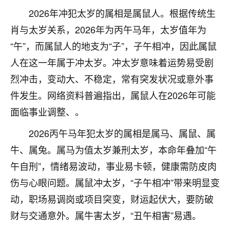
2026年冲犯太岁的属相是属鼠人。根据传统生
七零老顽童
：我母亲前年离世，刚开始我经常
做梦梦见她，后来也是朋友介绍，找到慧来老
肖与太岁关系，2026年为丙午马年，太岁值年为
师，安排了超度法事，做梦再也没有梦到过
“午”，而属鼠人的地支为“子”，子午相冲，因此属鼠
了，一开始是半信半疑的，图个心安，给亡母
人在这一年属于冲太岁。冲太岁意味着运势易受剧
超度，现在看来，人不信也不行。
烈冲击，变动大、不稳定，常有突发状况或意外事
11
2天前 来自云南
件发生。网络资料普遍指出，属鼠人在2026年可能
优秀的张同学
面临事业调整、。
老师收徒吗？？我对这些很感兴趣
2026丙午马年犯太岁的属相是属马、属鼠、属
15
2天前 来自山西
牛、属兔。属马为值太岁兼刑太岁，本命年叠加“午
午自刑”，情绪易波动，事业易卡顿，健康需防皮肉
伤与心眼问题。属鼠冲太岁，“子午相冲”带来明显变
动，职场易调岗或项目突变，财运起伏大，要防破
财与交通意外。属牛害太岁，“丑午相害”易遇。