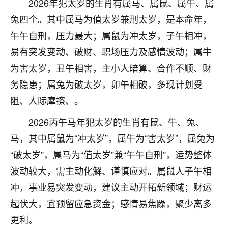
2026年犯太岁的生肖有属马、属鼠、属牛、属
不由人！
兔四个。其中属马为值太岁兼刑太岁，是本命年，
9
午午自刑，压力最大；属鼠为冲太岁，子午相冲，
1天前 来自四川
易有突发变动、破财、职场压力及感情波动；属牛
金白水清
为害太岁，丑午相害，主小人暗算、合作不顺、财
我也想找老师看看，有没有人给个联系方式的啊？
务隐患；属兔为破太岁，卯午相破，多现计划受
鹿森
：慧来老师微信：gjsy0624
阻、人际摩擦、。
12
1天前 来自江西
2026丙午马年犯太岁的生肖有鼠、牛、兔、
马，其中属鼠为“冲太岁”，属牛为“害太岁”，属兔为
青春168
“破太岁”，属马为“值太岁”兼“午午自刑”，运势整体
我也想要，我也想要！
15
2天前 来自山西
波动较大，需主动化解、谨慎应对。属鼠人子午相
冲，事业易突发变动，建议主动开拓新领域；财运
Jessica李
起伏大，宜预留应急资金；感情易焦躁，聚少离多
老师做不做超度法事？我想给我奶奶做超度，她今年
刚去世了。
更利。