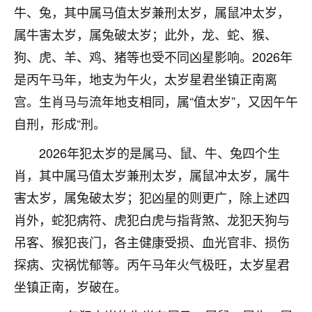
着我晋升有望，我半信半疑的按照老师建议，做了化
牛、兔，其中属马值太岁兼刑太岁，属鼠冲太岁，
太岁还有一个发钱粮，本来年前的人事调整，拖到年
属牛害太岁，属兔破太岁；此外，龙、蛇、猴、
后，我以为都没戏了，结果开年一上班，开会提拔升
职第一个就是我，职务无所谓，主要是底薪加了
狗、虎、羊、鸡、猪等也受不同凶星影响。2026年
3000，非常开心，无论如何，感恩感谢！🙏🏻
是丙午马年，地支为午火，太岁星君坐镇正南离
鹿森
：恭喜升职加薪！！，请客吗？�
宫。生肖马与流年地支相同，属“值太岁”，又因午午
自刑，形成“刑。
32
12小时前 来自北京
2026年犯太岁的是属马、鼠、牛、兔四个生
心心相印
肖，其中属马值太岁兼刑太岁，属鼠冲太岁，属牛
我身体不太好，总是病病殃殃的，去检查又没什么大
害太岁，属兔破太岁；犯凶星的则更广，除上述四
问题，反正就是不舒服。中医西医看遍了，找不到问
题，后来无意中看到有人推荐慧来老师，跟老师聊过
肖外，蛇犯病符、虎犯白虎与指背煞、龙犯天狗与
之后，心情豁然开朗，也听老师建议，处理了一些因
吊客、猴犯丧门，各主健康受损、血光官非、损伤
果问题。今年以来，身体比以前好多，主要是心情好
了，老师说境随心转，现在深有体会了。
探病、灾祸忧郁等。丙午马年火气极旺，太岁星君
坐镇正南，岁破在。
鹿森
：是的，其实跟老师聊过之后，最大的感
触，首先就是心态会变好，万般皆是命，半点