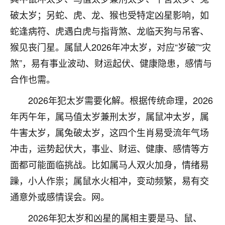
刚找老师做了补财库，希望财运更好一点！
破太岁；另蛇、虎、龙、猴也受特定凶星影响，如
18
2小时前 来自海南
蛇逢病符、虎遇白虎与指背煞、龙临天狗与吊客、
猴见丧门星。属鼠人2026年冲太岁，对应“岁破”“灾
梦醒时分
煞”，易有事业波动、财运起伏、健康隐患，感情与
我女儿高二叛逆，大半年不上学，一说她就要死要活
的，把我们两口子愁的不行，朋友给我推荐的慧来老
合作也需。
师，一开始我是病急乱投医，这半年来，法事一个个
做完，我女儿跟变了个人一样，不期望她能考多好的
2026年犯太岁需要化解。根据传统命理，2026
大学，只要能安安稳稳的把书读了，身体心理都健健
年丙午年，属马值太岁兼刑太岁，属鼠冲太岁，属
康康的我就很知足了！
牛害太岁，属兔破太岁，这四个生肖易受流年气场
鹿森
：可怜天下父母心啊！
冲击，运势起伏大，事业、财运、健康、感情等方
面都可能面临挑战。比如属马人双火加身，情绪易
16
3小时前 来自河北
躁，小人作祟；属鼠水火相冲，变动频繁，易有交
付深
通意外或感情误会。网。
我是公司人事调整，有升迁机会，但同时竞争的我们
三个，找老师的时候是抱着侥幸心理，没想到老师看
2026年犯太岁和凶星的属相主要是马、鼠、