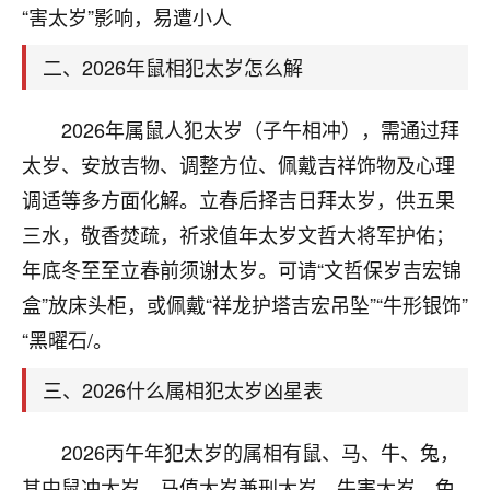
天爷会给你好好上一课的。一命二运三风水，
“害太岁”影响，易遭小人
哪样不服都不行！
平安是福
：我也是每年找老师化太岁，看年
二、2026年鼠相犯太岁怎么解
卦，认识老师3年了，都是缘分啊！
19
2026年属鼠人犯太岁（子午相冲），需通过拜
17分钟前 来自湖北
太岁、安放吉物、调整方位、佩戴吉祥饰物及心理
心若莲花
调适等多方面化解。立春后择吉日拜太岁，供五果
我是做餐饮的，这两年，生意屡屡受挫，店开一家关
三水，敬香焚疏，祈求值年太岁文哲大将军护佑；
一家，要么生意不好，生意好的就出事。前些年攒的
家底快败光了，真是倒霉！我也想找人看看到底怎么
年底冬至至立春前须谢太岁。可请“文哲保岁吉宏锦
回事？
盒”放床头柜，或佩戴“祥龙护塔吉宏吊坠”“牛形银饰”
鹿森
：你可以找老师看看，人有时不服命不行
“黑曜石/。
啊！
三、2026什么属相犯太岁凶星表
太阳当空赵
：我也做餐饮的，生意不算大，但
是我从找店开始都是找慧来老师跟进的，选
址、风水、还有开业日子，哪哪都看了，虽然
2026丙午年犯太岁的属相有鼠、马、牛、兔，
大环境不好，但是我家生意还可以，前几天又
其中鼠冲太岁、马值太岁兼刑太岁、牛害太岁、兔