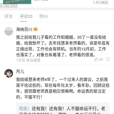
转发
评论23
赞89
生活中像2026年犯太岁冲太岁都是很常见的问
题，但是小问题不注意可能会引起大麻烦，下面就
海纳百川
这个问题给大家做一些解读：
我之前给我儿子看的工作和婚姻，30了一直没有结
婚，给我愁坏了。去年找慧来老师看的，说是年底有
一、2026年那几个属性犯太岁值太岁冲太岁
正缘出现，工作也会有转机。当年的12月初，工作
也落实了，对象也有着落了，老师看的很准。
26
1天前 来自福建
2026年犯太岁的生肖是属马、属鼠、属牛、属
兔，其中属马为值太岁兼刑太岁，属鼠为冲太岁，
月儿
属牛为害太岁，属兔为破太岁。丙午马年，地支“午”
我结缘慧来老师4年了，一个过来人的建议，之前我
当值，与生肖马地支相同，构成值太岁；午午自
是不信这些的，现在每年化太岁，看年卦。回顾这些
年，感觉跟老师真是相见恨晚啊。命运真的是注定
刑，又添刑太岁，情绪易焦躁，事业易遇阻。子午
的，不服不行！
相冲，属鼠者面临冲太岁，运势波动大，易有岗位
可乐
：还有我！还有我！人不服命运不行，老
变动、投资风险或意外磕碰。丑午相害，属牛者受