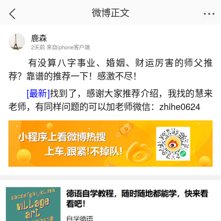
微博正文
鹿森
首页
姻缘情感
正文
2天前 来自iphone客户端
有没算八字事业、婚姻、财运厉害的师父推
荐？靠谱的推荐一下！感激不尽！
道教做法事僻邪是真的吗？
[最新]
找到了，感谢大家推荐介绍，我找的慧来
2026-05-30 10:13:03
24 5 赞
老师，有同样问题的可以加老师微信：zhihe0624