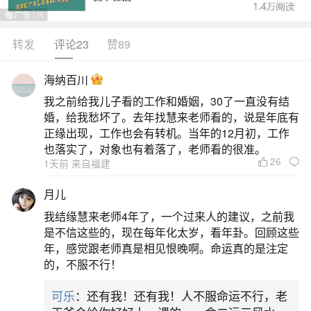
转发
评论23
赞89
生活中像道教做法事僻邪是真的吗？都是很常
见的问题，但是小问题不注意可能会引起大麻烦，
海纳百川
下面就这个问题给大家做一些解读：
我之前给我儿子看的工作和婚姻，30了一直没有结
婚，给我愁坏了。去年找慧来老师看的，说是年底有
一、找道士做法事可以把邪祟搞走不
正缘出现，工作也会有转机。当年的12月初，工作
也落实了，对象也有着落了，老师看的很准。
26
1天前 来自福建
从国学命理角度，正宗且得当的道教法事，确
实有可能把邪祟搞走，但并非绝对有效。正宗道教
月儿
法事的理论依据与手段正宗的道教法事，有着深厚
我结缘慧来老师4年了，一个过来人的建议，之前我
的理论根基。它需由修行有成的法师来主持，法师
是不信这些的，现在每年化太岁，看年卦。回顾这些
年，感觉跟老师真是相见恨晚啊。命运真的是注定
要依循天时、地利、人和的原则。在法事过程中，
的，不服不行！
会运用符咒、法器、科仪等手段。符咒是道教法事
可乐
：还有我！还有我！人不服命运不行，老
中常用的工具，被认为具有特殊