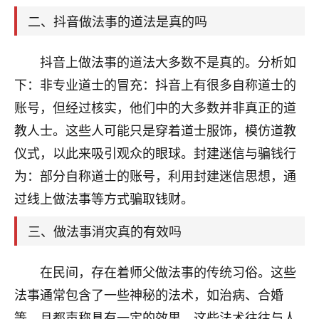
天爷会给你好好上一课的。一命二运三风水，
哪样不服都不行！
二、抖音做法事的道法是真的吗
平安是福
：我也是每年找老师化太岁，看年
卦，认识老师3年了，都是缘分啊！
抖音上做法事的道法大多数不是真的。分析如
19
下：非专业道士的冒充：抖音上有很多自称道士的
17分钟前 来自湖北
账号，但经过核实，他们中的大多数并非真正的道
心若莲花
教人士。这些人可能只是穿着道士服饰，模仿道教
我是做餐饮的，这两年，生意屡屡受挫，店开一家关
仪式，以此来吸引观众的眼球。封建迷信与骗钱行
一家，要么生意不好，生意好的就出事。前些年攒的
家底快败光了，真是倒霉！我也想找人看看到底怎么
为：部分自称道士的账号，利用封建迷信思想，通
回事？
过线上做法事等方式骗取钱财。
鹿森
：你可以找老师看看，人有时不服命不行
三、做法事消灾真的有效吗
啊！
太阳当空赵
：我也做餐饮的，生意不算大，但
在民间，存在着师父做法事的传统习俗。这些
是我从找店开始都是找慧来老师跟进的，选
址、风水、还有开业日子，哪哪都看了，虽然
法事通常包含了一些神秘的法术，如治病、合婚
大环境不好，但是我家生意还可以，前几天又
等，且都声称具有一定的效果。这些法术往往与人