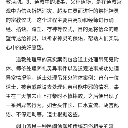
教活动。3、道教中的法事，又称道场，是在道教宫
不由人！
观中为信众祈福消灾、超度亡灵而进行的祭祀神灵
9
的宗教仪式。这个过程主要由高功和经师进行诵
1天前 来自四川
经、掐诀、踏罡、存神等仪式，目的是将信众的愿
金白水清
望传达给神灵，以祈求神灵的保佑，帮助人们实现
我也想找老师看看，有没有人给个联系方式的啊？
心中的美好愿望。
鹿森
：慧来老师微信：gjsy0624
道教处理事的真实案例包含道士处理吊死鬼附
12
1天前 来自江西
体、师爷处理葬礼灵异事件以及道观法事成功处理
异常情况等。道士处理吊死鬼附体案例：曾有一位
青春168
道士，被亲戚邀请去处理远亲可能中邪的情况。事
我也想要，我也想要！
15
2天前 来自山西
主在三天前去山上打柴时不慎摔跤，之后便出现了
一系列异常行为，如舌头伸长、口水直流、胡言乱
Jessica李
语、不停走动等。道士根据这些。
老师做不做超度法事？我想给我奶奶做超度，她今年
刚去世了。
闾山派是一种民间信仰和传统习俗相关的流