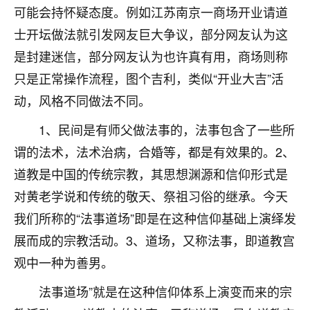
着我晋升有望，我半信半疑的按照老师建议，做了化
可能会持怀疑态度。例如江苏南京一商场开业请道
太岁还有一个发钱粮，本来年前的人事调整，拖到年
士开坛做法就引发网友巨大争议，部分网友认为这
后，我以为都没戏了，结果开年一上班，开会提拔升
职第一个就是我，职务无所谓，主要是底薪加了
是封建迷信，部分网友认为也许真有用，商场则称
3000，非常开心，无论如何，感恩感谢！🙏🏻
只是正常操作流程，图个吉利，类似“开业大吉”活
鹿森
：恭喜升职加薪！！，请客吗？�
动，风格不同做法不同。
32
1、民间是有师父做法事的，法事包含了一些所
12小时前 来自北京
谓的法术，法术治病，合婚等，都是有效果的。2、
心心相印
道教是中国的传统宗教，其思想渊源和信仰形式是
我身体不太好，总是病病殃殃的，去检查又没什么大
对黄老学说和传统的敬天、祭祖习俗的继承。今天
问题，反正就是不舒服。中医西医看遍了，找不到问
题，后来无意中看到有人推荐慧来老师，跟老师聊过
我们所称的“法事道场”即是在这种信仰基础上演绎发
之后，心情豁然开朗，也听老师建议，处理了一些因
展而成的宗教活动。3、道场，又称法事，即道教宫
果问题。今年以来，身体比以前好多，主要是心情好
了，老师说境随心转，现在深有体会了。
观中一种为善男。
法事道场”就是在这种信仰体系上演变而来的宗
鹿森
：是的，其实跟老师聊过之后，最大的感
触，首先就是心态会变好，万般皆是命，半点