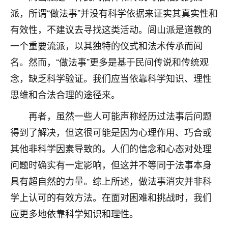
派，所谓“做法事”并没有科学依据来证实其真实性和
七零老顽童
：我母亲前年离世，刚开始我经常
做梦梦见她，后来也是朋友介绍，找到慧来老
有效性，不建议去寻找这类活动。闾山派是道教的
师，安排了超度法事，做梦再也没有梦到过
一个重要流派，以其独特的仪式和法术传承而闻
了，一开始是半信半疑的，图个心安，给亡母
名。然而，“做法事”更多是基于民间传说和传统观
超度，现在看来，人不信也不行。
念，缺乏科学验证。我们应当依靠科学知识、理性
11
2天前 来自云南
思维和合法合理的途径来。
优秀的张同学
再者，虽然一些人可能声称经历过法事后问题
老师收徒吗？？我对这些很感兴趣
得到了解决，但这很可能是因为心理作用、巧合或
15
2天前 来自山西
其他非科学因素导致的。人们的信念和心态对处理
问题时确实有一定影响，但这并不等同于法事本身
具有超自然的力量。综上所述，做法事消灾并非科
学上认可的有效方法。在面对困难和挑战时，我们
应更多地依靠科学知识和理性。