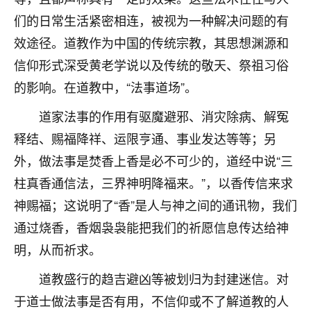
刚找老师做了补财库，希望财运更好一点！
们的日常生活紧密相连，被视为一种解决问题的有
18
2小时前 来自海南
效途径。道教作为中国的传统宗教，其思想渊源和
信仰形式深受黄老学说以及传统的敬天、祭祖习俗
梦醒时分
的影响。在道教中，“法事道场”。
我女儿高二叛逆，大半年不上学，一说她就要死要活
的，把我们两口子愁的不行，朋友给我推荐的慧来老
道家法事的作用有驱魔避邪、消灾除病、解冤
师，一开始我是病急乱投医，这半年来，法事一个个
做完，我女儿跟变了个人一样，不期望她能考多好的
释结、赐福降祥、运限亨通、事业发达等等；另
大学，只要能安安稳稳的把书读了，身体心理都健健
外，做法事是焚香上香是必不可少的，道经中说“三
康康的我就很知足了！
柱真香通信法，三界神明降福来。”，以香传信来求
鹿森
：可怜天下父母心啊！
神赐福；这说明了“香”是人与神之间的通讯物，我们
通过烧香，香烟袅袅能把我们的祈愿信息传达给神
16
3小时前 来自河北
明，从而祈求。
付深
道教盛行的趋吉避凶等被划归为封建迷信。对
我是公司人事调整，有升迁机会，但同时竞争的我们
三个，找老师的时候是抱着侥幸心理，没想到老师看
于道士做法事是否有用，不信仰或不了解道教的人