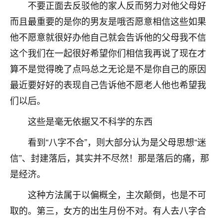
天爷会给你好好上一课的。一命二运三风水，
不要正面去反驳他的家人反而努力对他父母好
哪样不服都不行！
而且最重要的是你的男友是哦否愿意相信这些如果
平安是福
：我也是每年找老师化太岁，看年
他不愿意就很好办他自己就会告诉他的父母我不信
卦，认识老师3年了，都是缘分啊！
这个我们在一起很好希望你们相信我再说了现在才
19
17分钟前 来自湖北
算不是觉得晚了点吗总之无论是不是你自己的原因
心若莲花
最近要好好的表现自己告诉他不愿老人他也希望我
我是做餐饮的，这两年，生意屡屡受挫，店开一家关
们以后。
一家，要么生意不好，生意好的就出事。前些年攒的
家底快败光了，真是倒霉！我也想找人看看到底怎么
这些是毫无依据又不科学的东西
回事？
看到“八字不合”，则大部分认为是父母思想“迷
鹿森
：你可以找老师看看，人有时不服命不行
信”、封建落后，其实并不尽然！那是落后的痛，那
啊！
是经济。
太阳当空赵
：我也做餐饮的，生意不算大，但
是我从找店开始都是找慧来老师跟进的，选
这种方法属于以偏概全，主次颠倒，也是不可
址、风水、还有开业日子，哪哪都看了，虽然
取的。第三，女方的出生月份不对。有人去八字合
大环境不好，但是我家生意还可以，前几天又