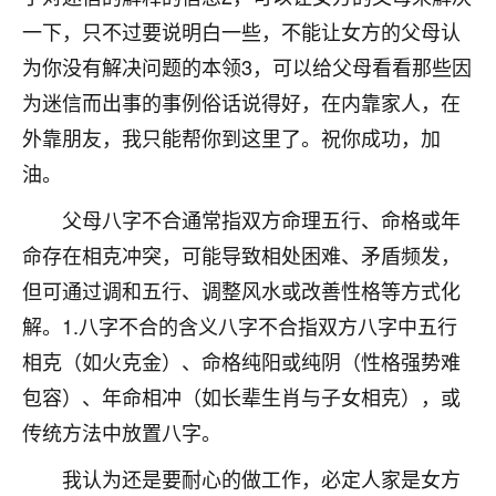
着我晋升有望，我半信半疑的按照老师建议，做了化
一下，只不过要说明白一些，不能让女方的父母认
太岁还有一个发钱粮，本来年前的人事调整，拖到年
后，我以为都没戏了，结果开年一上班，开会提拔升
为你没有解决问题的本领3，可以给父母看看那些因
职第一个就是我，职务无所谓，主要是底薪加了
为迷信而出事的事例俗话说得好，在内靠家人，在
3000，非常开心，无论如何，感恩感谢！🙏🏻
外靠朋友，我只能帮你到这里了。祝你成功，加
鹿森
：恭喜升职加薪！！，请客吗？�
油。
32
12小时前 来自北京
父母八字不合通常指双方命理五行、命格或年
命存在相克冲突，可能导致相处困难、矛盾频发，
心心相印
但可通过调和五行、调整风水或改善性格等方式化
我身体不太好，总是病病殃殃的，去检查又没什么大
问题，反正就是不舒服。中医西医看遍了，找不到问
解。1.八字不合的含义八字不合指双方八字中五行
题，后来无意中看到有人推荐慧来老师，跟老师聊过
相克（如火克金）、命格纯阳或纯阴（性格强势难
之后，心情豁然开朗，也听老师建议，处理了一些因
果问题。今年以来，身体比以前好多，主要是心情好
包容）、年命相冲（如长辈生肖与子女相克），或
了，老师说境随心转，现在深有体会了。
传统方法中放置八字。
鹿森
：是的，其实跟老师聊过之后，最大的感
我认为还是要耐心的做工作，必定人家是女方
触，首先就是心态会变好，万般皆是命，半点