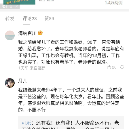
二、女朋友父母去算命,说我们八字不合不同意
转发
评论23
赞89
结婚,我应该怎么办？
海纳百川
你应该更努力的去赚钱。你要知道，父母不同
我之前给我儿子看的工作和婚姻，30了一直没有结
意你们在一起并不是算命的迷信思想作怪，而是生
婚，给我愁坏了。去年找慧来老师看的，说是年底有
正缘出现，工作也会有转机。当年的12月初，工作
活物资不到位所致。生辰八字无论在哪个时代都是
也落实了，对象也有着落了，老师看的很准。
普通老百姓拿出来当托词罢了。相信在以前合婚是
26
1天前 来自福建
配对结果有多少恩爱夫妻，多少是孽缘。其实合婚
月儿
只是能给未婚情侣们说明一下将来的路，有个心理
我结缘慧来老师4年了，一个过来人的建议，之前我
准备，愿不愿意在一起还。
是不信这些的，现在每年化太岁，看年卦。回顾这些
年，感觉跟老师真是相见恨晚啊。命运真的是注定
三、女朋友爸妈迷信算命说我们八字不合反对
的，不服不行！
我们在一起怎么办？
可乐
：还有我！还有我！人不服命运不行，老