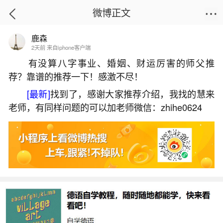
微博正文
鹿森
首页
星座运势
正文
2天前 来自iphone客户端
有没算八字事业、婚姻、财运厉害的师父推
荐？靠谱的推荐一下！感激不尽！
女方父母算八字不合
[最新]
找到了，感谢大家推荐介绍，我找的慧来
2026-07-09 20:25:03
17 4 赞
老师，有同样问题的可以加老师微信：zhihe0624
生活中像女方父母算八字不合都是很常见的问
题，但是小问题不注意可能会引起大麻烦，下面就
这个问题给大家做一些解读：
一、异地恋,双方父母都不太同意,女方父母算了
八字不合!我应该怎么办？