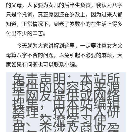
的父母，人家要为女儿的后半生负责，我认为八字
不由人！
只是个托词，真正原因还在岁数上，因为过来人都
9
1天前 来自四川
知道，正常情况下，到老了岁数小的在生活上得多
付出不少的辛苦。
金白水清
我也想找老师看看，有没有人给个联系方式的啊？
今天就为大家讲解到这里，一定要注意女方父
母算八字不合的问题，以免引起不必要的麻烦，大
鹿森
：慧来老师微信：gjsy0624
家如果有问题也可以联系小编。
12
1天前 来自江西
免责声明：本站所
提供的内容均来源
青春168
于网友提供或网络
我也想要，我也想要！
15
搜集，由本站编辑
2天前 来自山西
整理，仅供个人研
Jessica李
究、交流学习使
老师做不做超度法事？我想给我奶奶做超度，她今年
用，不涉及商业盈
刚去世了。