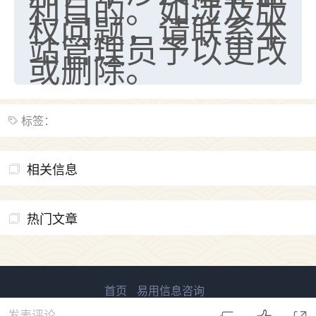
利目的。如涉及版
权问题，请联系本
七零老顽童
：我母亲前年离世，刚开始我经常
站管理员予以更改
做梦梦见她，后来也是朋友介绍，找到慧来老
师，安排了超度法事，做梦再也没有梦到过
或删除。
了，一开始是半信半疑的，图个心安，给亡母
超度，现在看来，人不信也不行。
11
2天前 来自云南
标签：
优秀的张同学
相关信息
老师收徒吗？？我对这些很感兴趣
15
2天前 来自山西
热门文章
首页
易用信息咨询
易用信息 版权所有
鲁ICP备2023027138号-1
发表评论