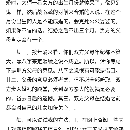
刚找老师做了补财库，希望财运更好一点！
婚时，大师一看女方的出生月份就惊呆了，像见到
鬼一样，然后战战兢的对前来合婚的人说。在这个
18
2小时前 来自海南
月份出生的人是不能成婚的，会克死公公婆婆的。
梦醒时分
如果你不信的话，结婚之后不出三个月，男方的父
我女儿高二叛逆，大半年不上学，一说她就要死要活
母肯定会有一个。
的，把我们两口子愁的不行，朋友给我推荐的慧来老
师，一开始我是病急乱投医，这半年来，法事一个个
其一，按年龄来看，你们双方父母年纪都不算
做完，我女儿跟变了个人一样，不期望她能考多好的
大，靠八字来定姻缘之说不成立。所以，请你考虑
大学，只要能安安稳稳的把书读了，身体心理都健健
康康的我就很知足了！
下是哪方父母的意见。八字之说很有可能是借口。
其二，父母的意见必须考虑，但不必全部听取。双
鹿森
：可怜天下父母心啊！
方步入婚礼的殿堂，受到双方亲人的祝福是必要
16
3小时前 来自河北
的，省去日后的遗憾。其三，双方父母在结婚之前
都会对自己的儿女加倍关心，。
付深
我是公司人事调整，有升迁机会，但同时竞争的我们
额，可以试试我的方法，1，在网上查阅一些关
三个，找老师的时候是抱着侥幸心理，没想到老师看
于对迷信的解释的信息2，可以让女方的父母来解决