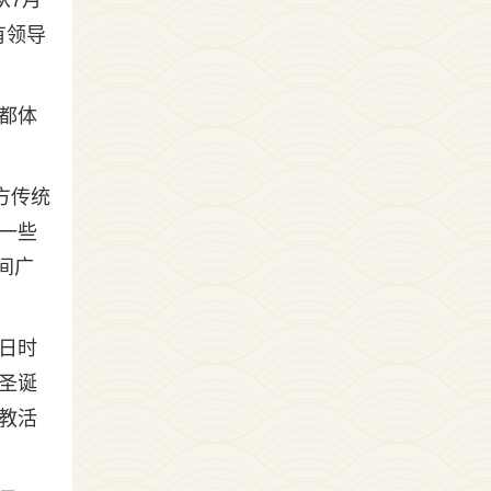
从7月
有领导
都体
方传统
一些
间广
日时
圣诞
教活