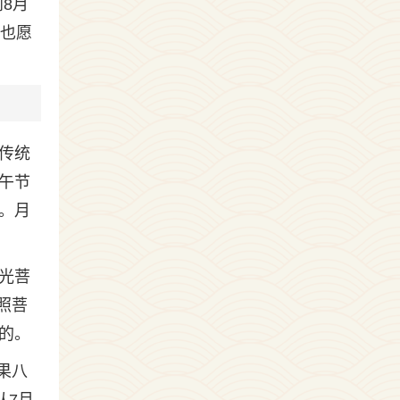
8月
，也愿
传统
午节
。月
光菩
照菩
的。
果八