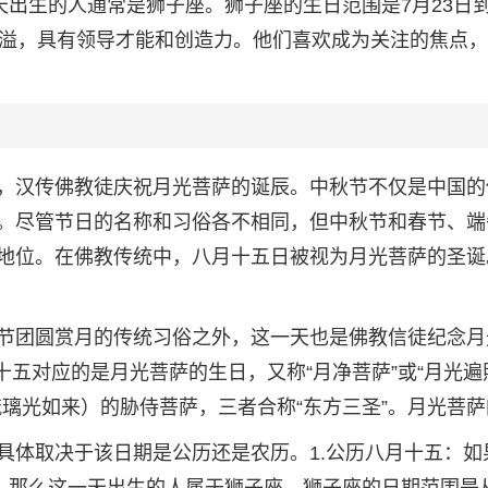
天出生的人通常是狮子座。狮子座的生日范围是7月23日到
洋溢，具有领导才能和创造力。他们喜欢成为关注的焦点
，汉传佛教徒庆祝月光菩萨的诞辰。中秋节不仅是中国的
。尽管节日的名称和习俗各不相同，但中秋节和春节、端
地位。在佛教传统中，八月十五日被视为月光菩萨的圣诞
节团圆赏月的传统习俗之外，这一天也是佛教信徒纪念月
十五对应的是月光菩萨的生日，又称“月净菩萨”或“月光遍
璃光如来）的胁侍菩萨，三者合称“东方三圣”。月光菩萨
具体取决于该日期是公历还是农历。1.公历八月十五：如