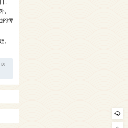
日。
外，
地的传
烦，
如涉