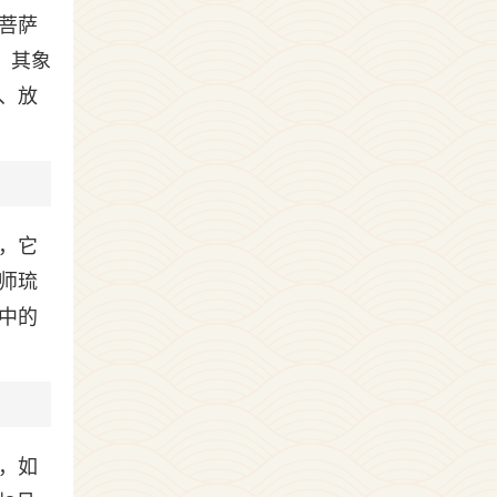
菩萨
。其象
、放
，它
师琉
中的
，如