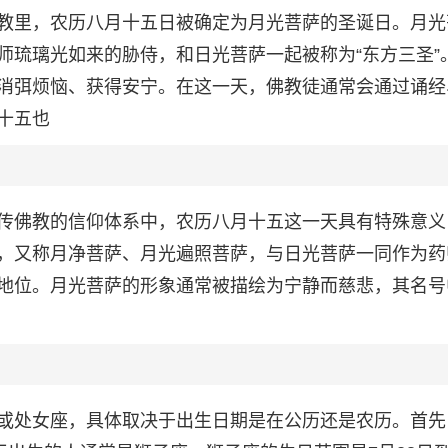
教里，农历八月十五日被确定为月光菩萨的圣诞日。月光
师琉璃光如来的胁侍，和日光菩萨一起被称为“东方三圣”
消弭烦恼、获得安宁。在这一天，佛教徒通常会通过诵经
十五也
传佛教的信仰体系中，农历八月十五这一天具有特殊意义
，又称月净菩萨、月光遍照菩萨，与日光菩萨一同作为药
地位。月光菩萨的形象通常被描绘为宁静而慈悲，其名号
或处女座，具体取决于出生日期是在公历还是农历。首先