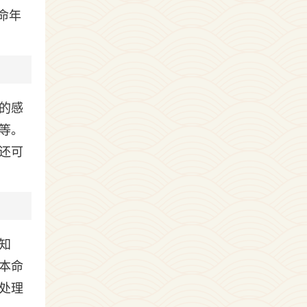
命年
的感
等。
还可
知
本命
处理