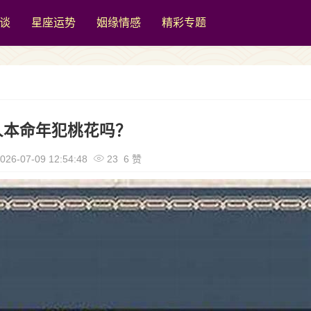
谈
星座运势
姻缘情感
精彩专题
人本命年犯桃花吗？
026-07-09 12:54:48
23 6 赞