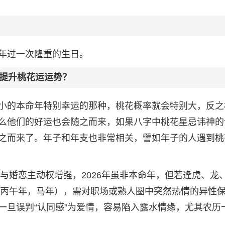
年过一次隆重的生日。
么提升桃花运运势？
小的本命年特别幸运的那种，桃花概率就会特别大，反之
么他们的好运也会随之而来，如果八字中桃花星忌讳神的
之而来了。年子和年支也非常相关，譬如年子的人遇到桃
缘与婚恋主动权增强，2026年虽非本命年，但若逢虎、龙
年（丙午年，马年），需对职场或熟人圈中突然热情的异性
一旦误判“认同感”为爱情，容易陷入露水情缘，尤其农历