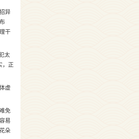
招异
布
理干
犯太
实，正
体虚
难免
容易
花朵