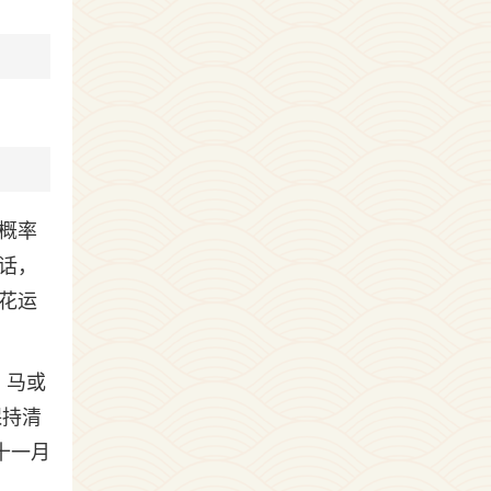
概率
话，
花运
、马或
保持清
十一月