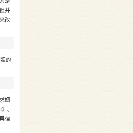
为是
但并
来改
婚姻的
求姻
U》、
果律