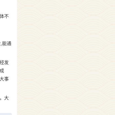
。
体不
业,能通
经发
成
大事
，大