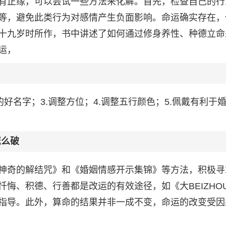
有正缘，可以尝试一些方法来化解。首先，检查自己的行
等，避免此类行为对感情产生负面影响。命运确实存在，
十九岁时所作，书中讲述了如何通过修身养性、种德立命
运，
的好名字；3.调整方位；4.调整五行颜色；5.佩戴有利于
怎么破
神奇的解结咒》和《婚姻情感开示集锦》等方法，积极寻
悔、积德、行善都是改运的有效途径，如《大BEIZHO
指导。此外，算命的结果并非一成不变，命运的改变受因