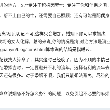
的地方。3.**专注于积极因素**：专注于你和伴侣之间
，帮不上自己的忙，还需要自己照顾；还有可能是配偶身
远离场所,切记不可,这样只会增加。婚姻不顺可以求姻缘
/item/.html情路坎坷的女人化解。总的来说,你的情况是病,对治方法是消
iguanyin/blog/item/.html算命说的结婚是指睡过。
花钱找人算命了，其实这时己经晚了，因为不顺的事情己
结婚择吉时，一定要避开不利的流年，选择有利的流年去
因还有很多。对于婚姻不顺，我们只能想法避免，尽量的
算命说姻缘不好怎么办？的问题，以免引起不必要的麻烦