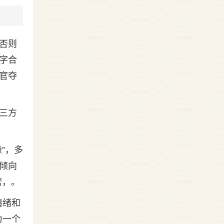
否则
字合
官夺
三方
”，多
倾向
营，。
情绪和
为一个