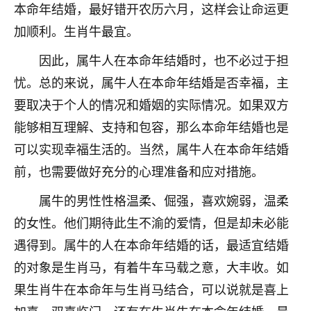
本命年结婚，最好错开农历六月，这样会让命运更
七零老顽童
：我母亲前年离世，刚开始我经常
加顺利。生肖牛最宜。
做梦梦见她，后来也是朋友介绍，找到慧来老
师，安排了超度法事，做梦再也没有梦到过
因此，属牛人在本命年结婚时，也不必过于担
了，一开始是半信半疑的，图个心安，给亡母
忧。总的来说，属牛人在本命年结婚是否幸福，主
超度，现在看来，人不信也不行。
要取决于个人的情况和婚姻的实际情况。如果双方
11
2天前 来自云南
能够相互理解、支持和包容，那么本命年结婚也是
优秀的张同学
可以实现幸福生活的。当然，属牛人在本命年结婚
老师收徒吗？？我对这些很感兴趣
前，也需要做好充分的心理准备和应对措施。
15
2天前 来自山西
属牛的男性性格温柔、倔强，喜欢婉弱，温柔
的女性。他们期待此生不渝的爱情，但是却未必能
遇得到。属牛的人在本命年结婚的话，最适宜结婚
的对象是生肖马，有着牛车马载之意，大丰收。如
果生肖牛在本命年与生肖马结合，可以说就是喜上