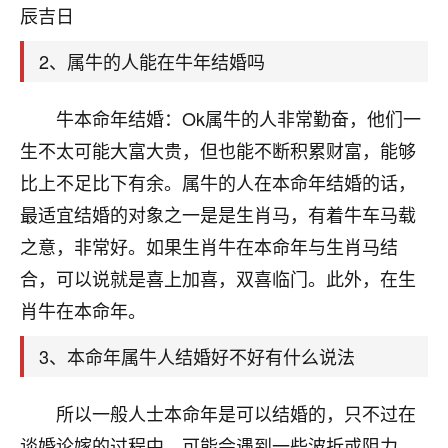
天爷会给你好好上一课的。一命二运三风水，
辰吉日
哪样不服都不行！
平安是福
：我也是每年找老师化太岁，看年
2、属牛的人能在牛年结婚吗
卦，认识老师3年了，都是缘分啊！
19
牛本命年结婚：Ok属牛的人非常勤奋，他们一
17分钟前 来自湖北
生不太可能大富大贵，但也能不断积累财富，能够
心若莲花
比上不足比下有余。属牛的人在本命年结婚的话，
我是做餐饮的，这两年，生意屡屡受挫，店开一家关
最适宜结婚的对象之一是是生肖马，有着牛车马载
一家，要么生意不好，生意好的就出事。前些年攒的
家底快败光了，真是倒霉！我也想找人看看到底怎么
之意，非常好。如果生肖牛在本命年与生肖马结
回事？
合，可以说就是喜上加喜，双喜临门。此外，在生
鹿森
：你可以找老师看看，人有时不服命不行
肖牛在本命年。
啊！
3、本命年属牛人结婚好不好有什么说法
太阳当空赵
：我也做餐饮的，生意不算大，但
是我从找店开始都是找慧来老师跟进的，选
址、风水、还有开业日子，哪哪都看了，虽然
所以一般人士本命年是可以结婚的，只不过在
大环境不好，但是我家生意还可以，前几天又
谈婚论嫁的过程中，可能会遇到一些波折或阻力，