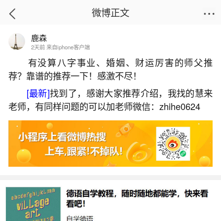
微博正文
鹿森
首页
星座运势
正文
2天前 来自iphone客户端
有没算八字事业、婚姻、财运厉害的师父推
荐？靠谱的推荐一下！感激不尽！
属牛男本命年能结婚吗？
[最新]
找到了，感谢大家推荐介绍，我找的慧来
2026-07-09 08:55:22
16 10 赞
老师，有同样问题的可以加老师微信：zhihe0624