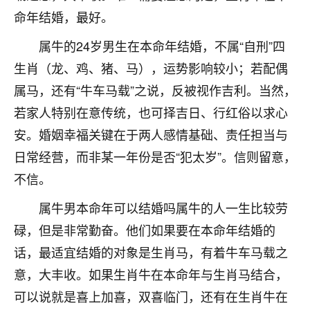
不由人！
命年结婚，最好。
属牛的24岁男生在本命年结婚，不属“自刑”四
9
1天前 来自四川
生肖（龙、鸡、猪、马），运势影响较小；若配偶
金白水清
属马，还有“牛车马载”之说，反被视作吉利。当然，
我也想找老师看看，有没有人给个联系方式的啊？
若家人特别在意传统，也可择吉日、行红俗以求心
鹿森
：慧来老师微信：gjsy0624
安。婚姻幸福关键在于两人感情基础、责任担当与
日常经营，而非某一年份是否“犯太岁”。信则留意，
12
1天前 来自江西
不信。
青春168
属牛男本命年可以结婚吗属牛的人一生比较劳
我也想要，我也想要！
15
碌，但是非常勤奋。他们如果要在本命年结婚的
2天前 来自山西
话，最适宜结婚的对象是生肖马，有着牛车马载之
Jessica李
意，大丰收。如果生肖牛在本命年与生肖马结合，
老师做不做超度法事？我想给我奶奶做超度，她今年
可以说就是喜上加喜，双喜临门，还有在生肖牛在
刚去世了。