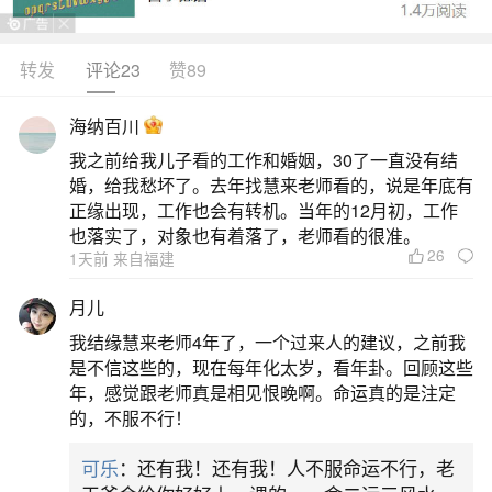
转发
评论23
赞89
生活中像属牛男本命年能结婚吗？都是很常见
的问题，但是小问题不注意可能会引起大麻烦，下
海纳百川
面就这个问题给大家做一些解读：
我之前给我儿子看的工作和婚姻，30了一直没有结
婚，给我愁坏了。去年找慧来老师看的，说是年底有
1、属牛本命年可以结婚吗需要注意哪些
正缘出现，工作也会有转机。当年的12月初，工作
也落实了，对象也有着落了，老师看的很准。
26
1天前 来自福建
属牛本命年可以结婚，但需要注意一些事项。
是否可以结婚：从民间习俗角度看，本命年通常被
月儿
认为是不适合结婚的年份，因为本命年值太岁，可
我结缘慧来老师4年了，一个过来人的建议，之前我
能会遭遇不顺和意外。然而，并没有固定的说法表
是不信这些的，现在每年化太岁，看年卦。回顾这些
年，感觉跟老师真是相见恨晚啊。命运真的是注定
明属牛人本命年绝对不能结婚。有些人认为在本命
的，不服不行！
年结婚可能会对未来运势产生积极影响，但这主要
可乐
：还有我！还有我！人不服命运不行，老
取决于个人信仰和看法。需要注意的事项：挑选良