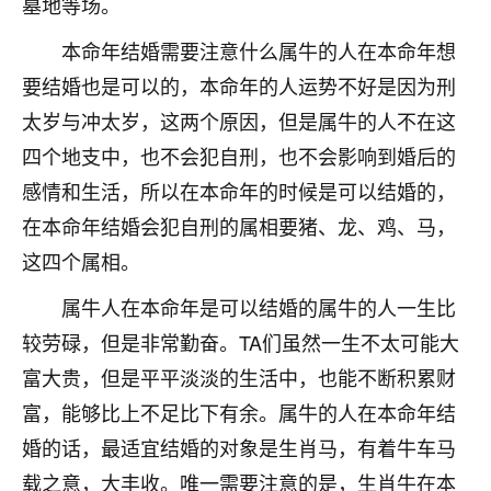
墓地等场。
着我晋升有望，我半信半疑的按照老师建议，做了化
太岁还有一个发钱粮，本来年前的人事调整，拖到年
本命年结婚需要注意什么属牛的人在本命年想
后，我以为都没戏了，结果开年一上班，开会提拔升
职第一个就是我，职务无所谓，主要是底薪加了
要结婚也是可以的，本命年的人运势不好是因为刑
3000，非常开心，无论如何，感恩感谢！🙏🏻
太岁与冲太岁，这两个原因，但是属牛的人不在这
四个地支中，也不会犯自刑，也不会影响到婚后的
鹿森
：恭喜升职加薪！！，请客吗？�
感情和生活，所以在本命年的时候是可以结婚的，
32
12小时前 来自北京
在本命年结婚会犯自刑的属相要猪、龙、鸡、马，
心心相印
这四个属相。
我身体不太好，总是病病殃殃的，去检查又没什么大
属牛人在本命年是可以结婚的属牛的人一生比
问题，反正就是不舒服。中医西医看遍了，找不到问
题，后来无意中看到有人推荐慧来老师，跟老师聊过
较劳碌，但是非常勤奋。TA们虽然一生不太可能大
之后，心情豁然开朗，也听老师建议，处理了一些因
富大贵，但是平平淡淡的生活中，也能不断积累财
果问题。今年以来，身体比以前好多，主要是心情好
富，能够比上不足比下有余。属牛的人在本命年结
了，老师说境随心转，现在深有体会了。
婚的话，最适宜结婚的对象是生肖马，有着牛车马
鹿森
：是的，其实跟老师聊过之后，最大的感
载之意，大丰收。唯一需要注意的是，生肖牛在本
触，首先就是心态会变好，万般皆是命，半点