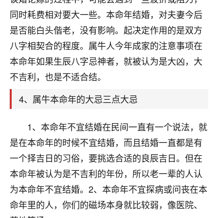
刚找老师做了补财库，希望财运更好一点！
同时耗费相对要大一些。本命年结婚，对夫妻今后
18
2小时前 来自海南
是否能白头偕老，没有影响。起决定作用的是双方
八字相契合的程度。属牛人今年成家的注意事项在
梦醒时分
本命年如果生辰八字忌神者，就被认为是大凶，大
我女儿高二叛逆，大半年不上学，一说她就要死要活
的，把我们两口子愁的不行，朋友给我推荐的慧来老
不吉利，也是不适合结。
师，一开始我是病急乱投医，这半年来，法事一个个
做完，我女儿跟变了个人一样，不期望她能考多好的
4、属牛本命年的大忌三点大忌
大学，只要能安安稳稳的把书读了，身体心理都健健
康康的我就很知足了！
1、本命年不宜结婚在民间一直有一个说法，就
鹿森
：可怜天下父母心啊！
是在本命年的时候不宜结婚，而且结婚一直都是有
一个择吉日的习俗，要挑选合适的良辰吉日。但在
16
3小时前 来自河北
本命年被认为是不吉利的年份，所以老一辈的人认
付深
为本命年不宜结婚。2、本命年不宜探病或问丧在本
我是公司人事调整，有升迁机会，但同时竞争的我们
命年里的人，你们的磁场本身就比较弱，像医院、
三个，找老师的时候是抱着侥幸心理，没想到老师看