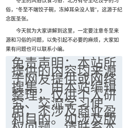
冬至的风俗饮食习俗：北方有冬至吃饺子的习
七零老顽童
：我母亲前年离世，刚开始我经常
俗，“冬至不端饺子碗，冻掉耳朵没人管”，这源于纪
做梦梦见她，后来也是朋友介绍，找到慧来老
念医圣张。
师，安排了超度法事，做梦再也没有梦到过
了，一开始是半信半疑的，图个心安，给亡母
今天就为大家讲解到这里，一定要注意冬至来
超度，现在看来，人不信也不行。
源和习俗的问题，以免引起不必要的麻烦，大家如
11
2天前 来自云南
果有问题也可以联系小编。
免责声明：本站所
优秀的张同学
提供的内容均来源
老师收徒吗？？我对这些很感兴趣
于网友提供或网络
15
2天前 来自山西
搜集，由本站编辑
整理，仅供个人研
究、交流学习使
用，不涉及商业盈
利目的。如涉及版
权问题，请联系本