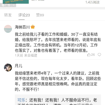
转发
评论23
赞89
生活中像冬至来源和习俗都是很常见的问题，
但是小问题不注意可能会引起大麻烦，下面就这个
海纳百川
问题给大家做一些解读：
我之前给我儿子看的工作和婚姻，30了一直没有结
婚，给我愁坏了。去年找慧来老师看的，说是年底有
一、冬至由来和习俗
正缘出现，工作也会有转机。当年的12月初，工作
也落实了，对象也有着落了，老师看的很准。
26
1天前 来自福建
北吃饺子在我国北方，每年农历冬至日有吃饺
子的习俗。谚语“十月一，冬至到，家家户户吃水饺”
月儿
是为了纪念“医圣”张仲景冬至舍药之事。东汉时，张
我结缘慧来老师4年了，一个过来人的建议，之前我
仲景任长沙太守，访病施药，大堂行医。返乡时正
是不信这些的，现在每年化太岁，看年卦。回顾这些
年，感觉跟老师真是相见恨晚啊。命运真的是注定
值冬季，他看到白河两岸乡亲饥寒交迫，不少人耳
的，不服不行！
朵冻烂，便让弟子在南阳东关搭起医棚，支起大
可乐
：还有我！还有我！人不服命运不行，老
锅，在冬至那天向民众施舍“祛