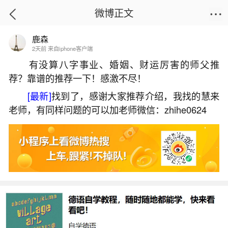
微博正文
鹿森
首页
生活杂谈
正文
2天前 来自iphone客户端
有没算八字事业、婚姻、财运厉害的师父推
荐？靠谱的推荐一下！感激不尽！
冬至来源和习俗
[最新]
找到了，感谢大家推荐介绍，我找的慧来
2026-07-08 20:03:03
21 1 赞
老师，有同样问题的可以加老师微信：zhihe0624