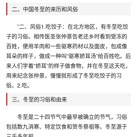
天爷会给你好好上一课的。一命二运三风水，
哪样不服都不行！
二、中国冬至的来历和风俗
平安是福
：我也是每年找老师化太岁，看年
卦，认识老师3年了，都是缘分啊！
”二、风俗1.吃饺子：在北方地区，有冬至吃饺
19
子的习俗。相传医圣张仲景告老还乡时看到受冻的
17分钟前 来自湖北
百姓，便用羊肉和一些驱寒药材以及面皮，包成像
心若莲花
耳朵的样子，做成一种叫“驱寒娇耳汤”给百姓吃。后
我是做餐饮的，这两年，生意屡屡受挫，店开一家关
来人们学着“娇耳”的样子做食物，并在冬至这天吃，
一家，要么生意不好，生意好的就出事。前些年攒的
家底快败光了，真是倒霉！我也想找人看看到底怎么
用来纪念张仲景，慢慢就形成了冬至吃饺子的习
回事？
俗。2.吃。
鹿森
：你可以找老师看看，人有时不服命不行
三、冬至的习俗和由来
啊！
太阳当空赵
：我也做餐饮的，生意不算大，但
冬至是二十四节气中最早被确立的节气，习俗
是我从找店开始都是找慧来老师跟进的，选
址、风水、还有开业日子，哪哪都看了，虽然
包括数九消寒、特定饮食和贺冬祭祖等。冬至源于
大环境不好，但是我家生意还可以，前几天又
三千多年前，。