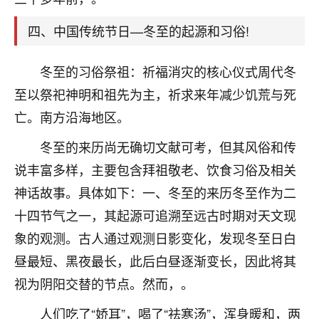
刚找老师做了补财库，希望财运更好一点！
四、中国传统节日—冬至的起源和习俗!
18
2小时前 来自海南
梦醒时分
冬至的习俗祭祖：祈福消灾的核心仪式周代冬
我女儿高二叛逆，大半年不上学，一说她就要死要活
至以祭祀神明和祖先为主，祈求来年减少饥荒与死
的，把我们两口子愁的不行，朋友给我推荐的慧来老
亡。南方沿海地区。
师，一开始我是病急乱投医，这半年来，法事一个个
做完，我女儿跟变了个人一样，不期望她能考多好的
冬至的来历尚无确切文献可考，但其风俗和传
大学，只要能安安稳稳的把书读了，身体心理都健健
说丰富多样，主要包含拜祖敬老、饮食习俗及相关
康康的我就很知足了！
神话故事。具体如下：一、冬至的来历冬至作为二
鹿森
：可怜天下父母心啊！
十四节气之一，其起源可追溯至远古时期对天文现
16
3小时前 来自河北
象的观测。古人通过观测日影变化，发现冬至日白
昼最短、黑夜最长，此后白昼逐渐变长，因此将其
付深
视为阴阳交替的节点。然而，。
我是公司人事调整，有升迁机会，但同时竞争的我们
三个，找老师的时候是抱着侥幸心理，没想到老师看
人们吃了“娇耳”，喝了“祛寒汤”，浑身暖和，两