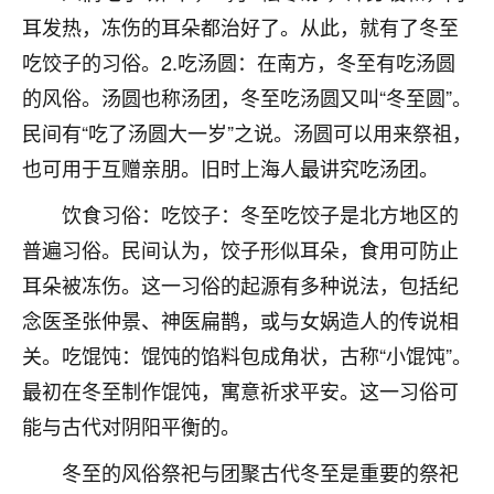
着我晋升有望，我半信半疑的按照老师建议，做了化
耳发热，冻伤的耳朵都治好了。从此，就有了冬至
太岁还有一个发钱粮，本来年前的人事调整，拖到年
后，我以为都没戏了，结果开年一上班，开会提拔升
吃饺子的习俗。2.吃汤圆：在南方，冬至有吃汤圆
职第一个就是我，职务无所谓，主要是底薪加了
的风俗。汤圆也称汤团，冬至吃汤圆又叫“冬至圆”。
3000，非常开心，无论如何，感恩感谢！🙏🏻
民间有“吃了汤圆大一岁”之说。汤圆可以用来祭祖，
鹿森
：恭喜升职加薪！！，请客吗？�
也可用于互赠亲朋。旧时上海人最讲究吃汤团。
32
12小时前 来自北京
饮食习俗：吃饺子：冬至吃饺子是北方地区的
普遍习俗。民间认为，饺子形似耳朵，食用可防止
心心相印
耳朵被冻伤。这一习俗的起源有多种说法，包括纪
我身体不太好，总是病病殃殃的，去检查又没什么大
问题，反正就是不舒服。中医西医看遍了，找不到问
念医圣张仲景、神医扁鹊，或与女娲造人的传说相
题，后来无意中看到有人推荐慧来老师，跟老师聊过
关。吃馄饨：馄饨的馅料包成角状，古称“小馄饨”。
之后，心情豁然开朗，也听老师建议，处理了一些因
最初在冬至制作馄饨，寓意祈求平安。这一习俗可
果问题。今年以来，身体比以前好多，主要是心情好
了，老师说境随心转，现在深有体会了。
能与古代对阴阳平衡的。
鹿森
：是的，其实跟老师聊过之后，最大的感
冬至的风俗祭祀与团聚古代冬至是重要的祭祀
触，首先就是心态会变好，万般皆是命，半点