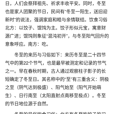
日，人们会祭拜祖先、祈求丰收平安。同时，冬至
不由人！
也是家人团聚的节日，民间有“冬至一阳生，送旧迎
9
1天前 来自四川
新时”的说法，强调家庭和睦与亲情联结。饮食习俗
北方：以饺子、馄饨为主。饺子形似元宝，寓意财
金白水清
源广进；馄饨则象征“混沌初开”，与冬至阳气回升的
我也想找老师看看，有没有人给个联系方式的啊？
意象呼应。南方：吃。
鹿森
：慧来老师微信：gjsy0624
冬至的来历与习俗如下：来历冬至是二十四节
12
1天前 来自江西
气中的第22个节气，也是最早被测定和记录的节气
之一。早在春秋时期，古人通过观察柱子影子的长
青春168
短确定了冬至日。其名称中的“至”有三重含义：阴极
我也想要，我也想要！
15
2天前 来自山西
之至（阴气达到极盛）、阳气始至（阳气开始萌
生）、日行南至（太阳直射点南移至极点）。冬至
Jessica李
的节日地位源于自然。
老师做不做超度法事？我想给我奶奶做超度，她今年
刚去世了。