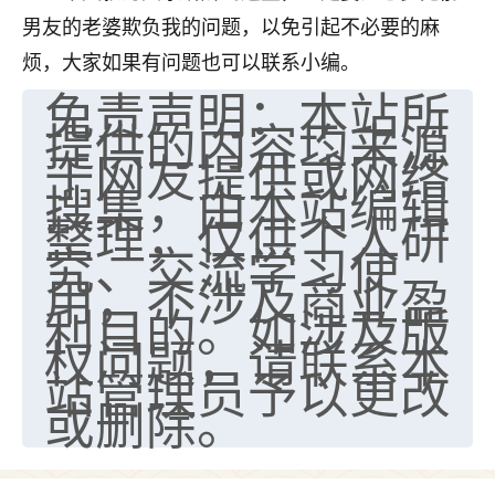
男友的老婆欺负我的问题，以免引起不必要的麻
七零老顽童
：我母亲前年离世，刚开始我经常
做梦梦见她，后来也是朋友介绍，找到慧来老
烦，大家如果有问题也可以联系小编。
师，安排了超度法事，做梦再也没有梦到过
免责声明：本站所
了，一开始是半信半疑的，图个心安，给亡母
提供的内容均来源
超度，现在看来，人不信也不行。
于网友提供或网络
11
搜集，由本站编辑
2天前 来自云南
整理，仅供个人研
优秀的张同学
究、交流学习使
老师收徒吗？？我对这些很感兴趣
用，不涉及商业盈
15
2天前 来自山西
利目的。如涉及版
权问题，请联系本
站管理员予以更改
或删除。