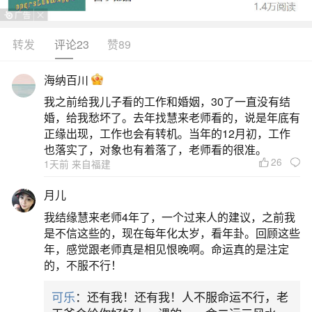
二、梦见被前男友老婆追赶的预兆
转发
评论23
赞89
本命年的人梦见被前男友老婆追赶，意味着朋
友挑拨是非，被误会或连累，说话谨慎。梦见被前
海纳百川
男友老婆追赶，按周易五行分析，吉祥色彩是绿
我之前给我儿子看的工作和婚姻，30了一直没有结
色，幸运数字是4，桃花位在东南方向，财位在正北
婚，给我愁坏了。去年找慧来老师看的，说是年底有
正缘出现，工作也会有转机。当年的12月初，工作
方向，开运食物是草莓。恋爱中的人梦见被前男友
也落实了，对象也有着落了，老师看的很准。
老婆追赶，说明互相发掘缺点，若能包容对方婚可
26
1天前 来自福建
成。恋爱中的人梦见老婆被蛇。
月儿
三、梦见和前男友老婆打架的预兆
我结缘慧来老师4年了，一个过来人的建议，之前我
是不信这些的，现在每年化太岁，看年卦。回顾这些
年，感觉跟老师真是相见恨晚啊。命运真的是注定
本命年的人梦见和前男友老婆打架，意味着不
的，不服不行！
可因小失大，宜放眼看天下，不计较则可得利。梦
可乐
：还有我！还有我！人不服命运不行，老
见和老婆的前男友打架，虽然有领导