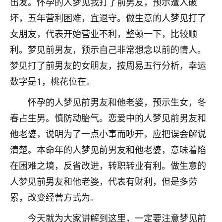
出发。怀孕的人梦见我打了前男友，预示遭人破
不由人！
坏，五年营利困难，宜退守。做生意的人梦见打了
9
女朋友，代表开始营业不利，整顿一下，比较顺
1天前 来自四川
利。梦见前男友，预示自己非常想念以前的情人。
金白水清
梦见打了前男友的女朋友，按周易五行分析，幸运
我也想找老师看看，有没有人给个联系方式的啊？
数字是1，桃花位在。
鹿森
：慧来老师微信：gjsy0624
怀孕的人梦见前男友和他老婆，预示生女，冬
12
1天前 来自江西
春占生男。慎防动胎气。恋爱中的人梦见前男友和
他老婆，说明为了一点小事而吵开，应把误会解说
青春168
清楚。本命年的人梦见前男友和他老婆，意味着陷
我也想要，我也想要！
15
2天前 来自山西
在困难之境，反省改进，转职转业有利。做生意的
人梦见前男友和他老婆，代表有财利，但是多劳
Jessica李
累，改变经营方式为。
老师做不做超度法事？我想给我奶奶做超度，她今年
刚去世了。
今天就为大家讲解到这里，一定要注意梦见前