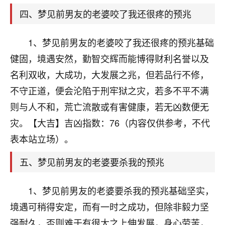
天爷会给你好好上一课的。一命二运三风水，
哪样不服都不行！
四、梦见前男友的老婆咬了我还很疼的预兆
平安是福
：我也是每年找老师化太岁，看年
卦，认识老师3年了，都是缘分啊！
1、梦见前男友的老婆咬了我还很疼的预兆基础
健固，境遇安然，勤智交辉而能博得财利名誉以及
19
17分钟前 来自湖北
名利双收，大成功，大发展之兆，但若品行不修，
心若莲花
不守正道，便会沦陷于刑牢狱之灾，若多不平不满
我是做餐饮的，这两年，生意屡屡受挫，店开一家关
则与人不和，荒亡流散或有害健康，若无凶数便无
一家，要么生意不好，生意好的就出事。前些年攒的
家底快败光了，真是倒霉！我也想找人看看到底怎么
灾。【大吉】吉凶指数：76（内容仅供参考，不代
回事？
表本站立场）。
鹿森
：你可以找老师看看，人有时不服命不行
五、梦见前男友的老婆要杀我的预兆
啊！
太阳当空赵
：我也做餐饮的，生意不算大，但
1、梦见前男友的老婆要杀我的预兆基础坚实，
是我从找店开始都是找慧来老师跟进的，选
址、风水、还有开业日子，哪哪都看了，虽然
境遇可稍得安定，而有一时之成功，但除非毅力坚
大环境不好，但是我家生意还可以，前几天又
强耐久，否则难于有很大之上伸发展，身心劳苦，