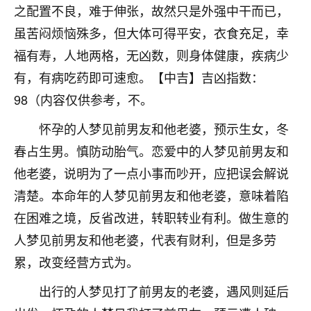
着我晋升有望，我半信半疑的按照老师建议，做了化
之配置不良，难于伸张，故然只是外强中干而已，
太岁还有一个发钱粮，本来年前的人事调整，拖到年
虽苦闷烦恼殊多，但大体可得平安，衣食充足，幸
后，我以为都没戏了，结果开年一上班，开会提拔升
职第一个就是我，职务无所谓，主要是底薪加了
福有寿，人地两格，无凶数，则身体健康，疾病少
3000，非常开心，无论如何，感恩感谢！🙏🏻
有，有病吃药即可速愈。【中吉】吉凶指数：
鹿森
：恭喜升职加薪！！，请客吗？�
98（内容仅供参考，不。
怀孕的人梦见前男友和他老婆，预示生女，冬
32
12小时前 来自北京
春占生男。慎防动胎气。恋爱中的人梦见前男友和
心心相印
他老婆，说明为了一点小事而吵开，应把误会解说
我身体不太好，总是病病殃殃的，去检查又没什么大
清楚。本命年的人梦见前男友和他老婆，意味着陷
问题，反正就是不舒服。中医西医看遍了，找不到问
题，后来无意中看到有人推荐慧来老师，跟老师聊过
在困难之境，反省改进，转职转业有利。做生意的
之后，心情豁然开朗，也听老师建议，处理了一些因
人梦见前男友和他老婆，代表有财利，但是多劳
果问题。今年以来，身体比以前好多，主要是心情好
累，改变经营方式为。
了，老师说境随心转，现在深有体会了。
出行的人梦见打了前男友的老婆，遇风则延后
鹿森
：是的，其实跟老师聊过之后，最大的感
触，首先就是心态会变好，万般皆是命，半点