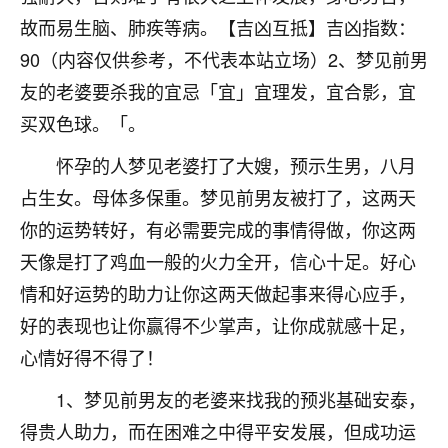
刚找老师做了补财库，希望财运更好一点！
故而易生脑、肺疾等病。【吉凶互抵】吉凶指数：
18
2小时前 来自海南
90（内容仅供参考，不代表本站立场）2、梦见前男
友的老婆要杀我的宜忌「宜」宜理发，宜合影，宜
梦醒时分
买双色球。「。
我女儿高二叛逆，大半年不上学，一说她就要死要活
的，把我们两口子愁的不行，朋友给我推荐的慧来老
怀孕的人梦见老婆打了大嫂，预示生男，八月
师，一开始我是病急乱投医，这半年来，法事一个个
做完，我女儿跟变了个人一样，不期望她能考多好的
占生女。母体多保重。梦见前男友被打了，这两天
大学，只要能安安稳稳的把书读了，身体心理都健健
你的运势转好，有必需要完成的事情得做，你这两
康康的我就很知足了！
天像是打了鸡血一般的火力全开，信心十足。好心
鹿森
：可怜天下父母心啊！
情和好运势的助力让你这两天做起事来得心应手，
好的表现也让你赢得不少掌声，让你成就感十足，
16
3小时前 来自河北
心情好得不得了！
付深
1、梦见前男友的老婆来找我的预兆基础安泰，
我是公司人事调整，有升迁机会，但同时竞争的我们
三个，找老师的时候是抱着侥幸心理，没想到老师看
得贵人助力，而在困难之中得平安发展，但成功运