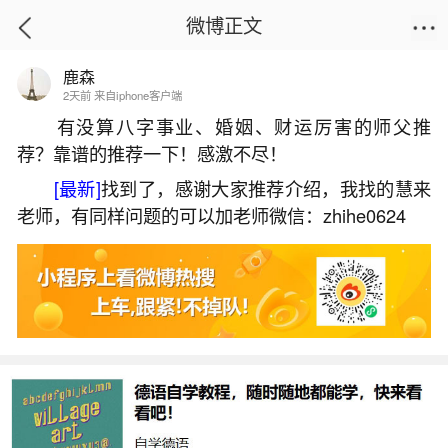
微博正文
鹿森
首页
生活杂谈
正文
2天前 来自iphone客户端
有没算八字事业、婚姻、财运厉害的师父推
荐？靠谱的推荐一下！感激不尽！
梦见前男友的老婆欺负我
[最新]
找到了，感谢大家推荐介绍，我找的慧来
2026-07-08 17:10:26
29 10 赞
老师，有同样问题的可以加老师微信：zhihe0624
生活中像梦见前男友的老婆欺负我都是很常见
的问题，但是小问题不注意可能会引起大麻烦，下
面就这个问题给大家做一些解读：
一、梦见被前男友的老婆