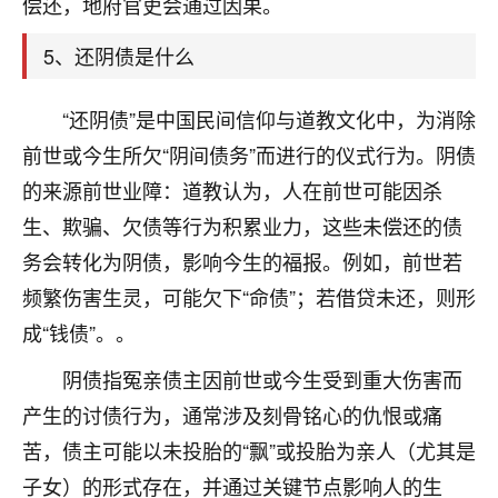
偿还，地府官吏会通过因果。
着我晋升有望，我半信半疑的按照老师建议，做了化
太岁还有一个发钱粮，本来年前的人事调整，拖到年
5、还阴债是什么
后，我以为都没戏了，结果开年一上班，开会提拔升
职第一个就是我，职务无所谓，主要是底薪加了
3000，非常开心，无论如何，感恩感谢！🙏🏻
“还阴债”是中国民间信仰与道教文化中，为消除
前世或今生所欠“阴间债务”而进行的仪式行为。阴债
鹿森
：恭喜升职加薪！！，请客吗？�
的来源前世业障：道教认为，人在前世可能因杀
32
12小时前 来自北京
生、欺骗、欠债等行为积累业力，这些未偿还的债
心心相印
务会转化为阴债，影响今生的福报。例如，前世若
我身体不太好，总是病病殃殃的，去检查又没什么大
频繁伤害生灵，可能欠下“命债”；若借贷未还，则形
问题，反正就是不舒服。中医西医看遍了，找不到问
成“钱债”。。
题，后来无意中看到有人推荐慧来老师，跟老师聊过
之后，心情豁然开朗，也听老师建议，处理了一些因
阴债指冤亲债主因前世或今生受到重大伤害而
果问题。今年以来，身体比以前好多，主要是心情好
产生的讨债行为，通常涉及刻骨铭心的仇恨或痛
了，老师说境随心转，现在深有体会了。
苦，债主可能以未投胎的“飘”或投胎为亲人（尤其是
鹿森
：是的，其实跟老师聊过之后，最大的感
子女）的形式存在，并通过关键节点影响人的生
触，首先就是心态会变好，万般皆是命，半点