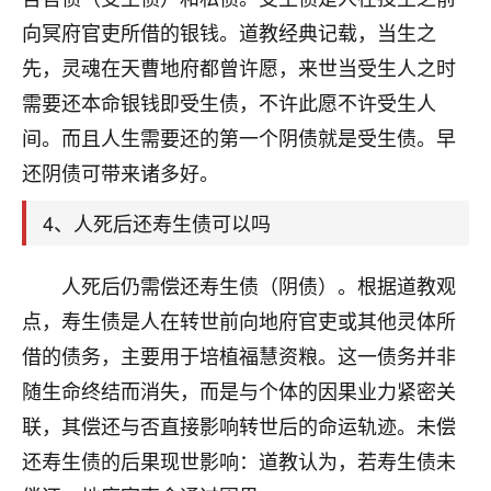
刚找老师做了补财库，希望财运更好一点！
向冥府官吏所借的银钱。道教经典记载，当生之
18
2小时前 来自海南
先，灵魂在天曹地府都曾许愿，来世当受生人之时
需要还本命银钱即受生债，不许此愿不许受生人
梦醒时分
间。而且人生需要还的第一个阴债就是受生债。早
我女儿高二叛逆，大半年不上学，一说她就要死要活
的，把我们两口子愁的不行，朋友给我推荐的慧来老
还阴债可带来诸多好。
师，一开始我是病急乱投医，这半年来，法事一个个
做完，我女儿跟变了个人一样，不期望她能考多好的
4、人死后还寿生债可以吗
大学，只要能安安稳稳的把书读了，身体心理都健健
康康的我就很知足了！
人死后仍需偿还寿生债（阴债）。根据道教观
鹿森
：可怜天下父母心啊！
点，寿生债是人在转世前向地府官吏或其他灵体所
借的债务，主要用于培植福慧资粮。这一债务并非
16
3小时前 来自河北
随生命终结而消失，而是与个体的因果业力紧密关
付深
联，其偿还与否直接影响转世后的命运轨迹。未偿
我是公司人事调整，有升迁机会，但同时竞争的我们
还寿生债的后果现世影响：道教认为，若寿生债未
三个，找老师的时候是抱着侥幸心理，没想到老师看