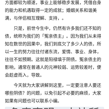
方面都较为顺遂，事业上能够稳步发展，凭借自身
七零老顽童
：我母亲前年离世，刚开始我经常
的能力和机遇取得一定的成就；婚姻关系和谐美
做梦梦见她，后来也是朋友介绍，找到慧来老
满，与伴侣相互理解、支持，。
师，安排了超度法事，做梦再也没有梦到过
了，一开始是半信半疑的，图个心安，给亡母
只是，前世今生中，仍然有许多我们还不知的
超度，现在看来，人不信也不行。
债，统称为我们的「冤亲债主」。因为我们从未得
11
2天前 来自云南
知在数世的因果中，我们到底欠了多少人的债，所
以一生的努力往往付诸东流，爱情、事业、身体，
优秀的张同学
往往不如预期。这就是阳禄填于阴债。冤亲债主的
老师收徒吗？？我对这些很感兴趣
15
2天前 来自山西
影响，通常在普通人的元神较弱、运势较差时，便
会趁虚而入，导致。
今天就为大家讲解到这里，一定要注意人要还
哪些阴债？的问题，以免引起不必要的麻烦，大家
如果有问题也可以联系小编。