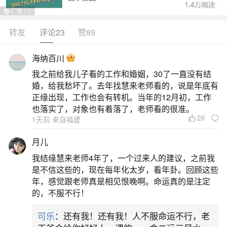
转发
评论23
赞89
生活中像人要还哪些阴债？都是很常见的问
题，但是小问题不注意可能会引起大麻烦，下面就
海纳百川
这个问题给大家做一些解读：
我之前给我儿子看的工作和婚姻，30了一直没有结
婚，给我愁坏了。去年找慧来老师看的，说是年底有
1、还阴债是是什么意思
正缘出现，工作也会有转机。当年的12月初，工作
也落实了，对象也有着落了，老师看的很准。
26
1天前 来自福建
还阴债是中国民间信仰及道教文化中的概念，
指偿还人在投胎前、前世或今生欠下的“阴间债务”，
月儿
核心与因果业力相关，具体分为官债（受生债）和
我结缘慧来老师4年了，一个过来人的建议，之前我
私债（冤亲债主债）两类，目的是化解现世不顺、
是不信这些的，现在每年化太岁，看年卦。回顾这些
年，感觉跟老师真是相见恨晚啊。命运真的是注定
积累福报。一、核心概念与分类1.官债（受生
的，不服不行！
债）：又称“人皮债”，道教认为人投胎前需向地府冥
可乐
：还有我！还有我！人不服命运不行，老
司禄库借贷银钱，作为今生福慧资粮（如寿命、健