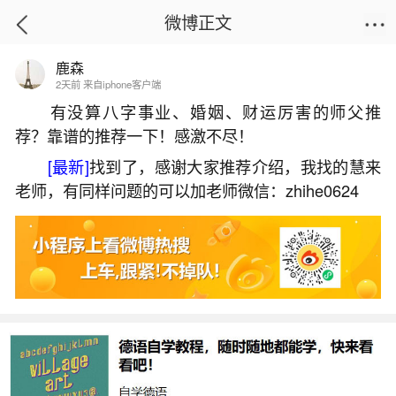
微博正文
鹿森
首页
星座运势
正文
2天前 来自iphone客户端
有没算八字事业、婚姻、财运厉害的师父推
荐？靠谱的推荐一下！感激不尽！
人要还哪些阴债？
[最新]
找到了，感谢大家推荐介绍，我找的慧来
2026-07-08 15:18:23
9 10 赞
老师，有同样问题的可以加老师微信：zhihe0624