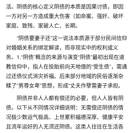
活。阴债的核心定义阴债的本质是因果讨债，即因
不由人！
一方对另一方造成重大伤害（如命案、强奸、破坏
9
1天前 来自四川
家庭、致残、家破人亡、长期。
金白水清
“阴债要妻子还”这一说法本质源于部分民间信仰
我也想找老师看看，有没有人给个联系方式的啊？
对婚姻关系的绑定解读，而非现实中的权利或义
鹿森
：慧来老师微信：gjsy0624
务。1.“阴债”概念的来源与演变“阴债”最初出现在道
教信仰中，指人在投胎前向天地借的“受生债”，需通
12
1天前 来自江西
过还债仪式消灾祈福。后来部分地域的民俗逐渐杂
青春168
糅了“男尊女卑”思想，形成“丈夫作孽需妻子承担。
我也想要，我也想要！
阴债并非人人都有偿还的必要，但人人皆有阴
15
2天前 来自山西
债。以下从不同情况详细说明：无需偿还阴债的情
Jessica李
况极少数运气极高、上世累积福德深厚、健康平安
老师做不做超度法事？我想给我奶奶做超度，她今年
且流年运好的人无须还阴债。这类人往往在生活各
刚去世了。