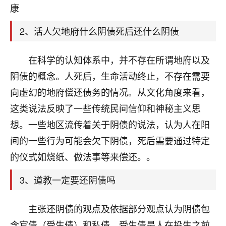
天爷会给你好好上一课的。一命二运三风水，
康
哪样不服都不行！
平安是福
：我也是每年找老师化太岁，看年
2、活人欠地府什么阴债死后还什么阴债
卦，认识老师3年了，都是缘分啊！
19
在科学的认知体系中，并不存在所谓地府以及
17分钟前 来自湖北
阴债的概念。人死后，生命活动终止，不存在需要
心若莲花
向虚幻的地府偿还债务的情况。从文化角度来看，
我是做餐饮的，这两年，生意屡屡受挫，店开一家关
这类说法反映了一些传统民间信仰和神秘主义思
一家，要么生意不好，生意好的就出事。前些年攒的
家底快败光了，真是倒霉！我也想找人看看到底怎么
想。一些地区流传着关于阴债的说法，认为人在阳
回事？
间的一些行为可能会欠下阴债，死后需要通过特定
鹿森
：你可以找老师看看，人有时不服命不行
的仪式如烧纸、做法事等来偿还。。
啊！
3、道教一定要还阴债吗
太阳当空赵
：我也做餐饮的，生意不算大，但
是我从找店开始都是找慧来老师跟进的，选
址、风水、还有开业日子，哪哪都看了，虽然
主张还阴债的观点及依据部分观点认为阴债包
大环境不好，但是我家生意还可以，前几天又
含官债（受生债）和私债。受生债是人在投生之前