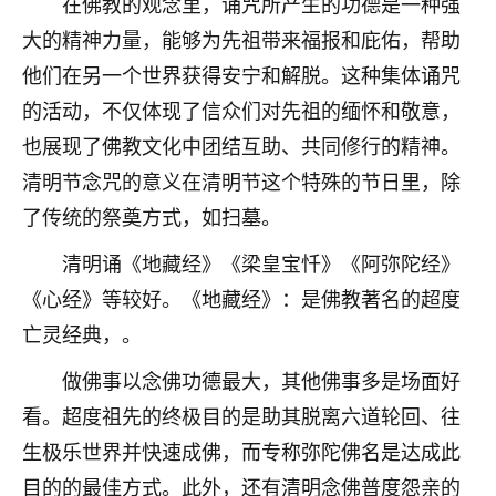
在佛教的观念里，诵咒所产生的功德是一种强
着我晋升有望，我半信半疑的按照老师建议，做了化
太岁还有一个发钱粮，本来年前的人事调整，拖到年
大的精神力量，能够为先祖带来福报和庇佑，帮助
后，我以为都没戏了，结果开年一上班，开会提拔升
他们在另一个世界获得安宁和解脱。这种集体诵咒
职第一个就是我，职务无所谓，主要是底薪加了
3000，非常开心，无论如何，感恩感谢！🙏🏻
的活动，不仅体现了信众们对先祖的缅怀和敬意，
也展现了佛教文化中团结互助、共同修行的精神。
鹿森
：恭喜升职加薪！！，请客吗？�
清明节念咒的意义在清明节这个特殊的节日里，除
32
12小时前 来自北京
了传统的祭奠方式，如扫墓。
心心相印
清明诵《地藏经》《梁皇宝忏》《阿弥陀经》
我身体不太好，总是病病殃殃的，去检查又没什么大
《心经》等较好。《地藏经》：是佛教著名的超度
问题，反正就是不舒服。中医西医看遍了，找不到问
亡灵经典，。
题，后来无意中看到有人推荐慧来老师，跟老师聊过
之后，心情豁然开朗，也听老师建议，处理了一些因
做佛事以念佛功德最大，其他佛事多是场面好
果问题。今年以来，身体比以前好多，主要是心情好
看。超度祖先的终极目的是助其脱离六道轮回、往
了，老师说境随心转，现在深有体会了。
生极乐世界并快速成佛，而专称弥陀佛名是达成此
鹿森
：是的，其实跟老师聊过之后，最大的感
目的的最佳方式。此外，还有清明念佛普度怨亲的
触，首先就是心态会变好，万般皆是命，半点