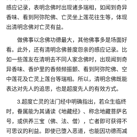
感应记录，表明念佛时出现诸多瑞相，如闻到奇异
不由人！
香味、看到阿弥陀佛、亡灵坐上莲花往生等，体现
9
1天前 来自四川
出清明念佛对亡灵有益。
金白水清
做佛事以念佛功德最大，其他佛事多是场面好
我也想找老师看看，有没有人给个联系方式的啊？
看。此外，还有清明念佛普度怨亲的感应记录。比
鹿森
：慧来老师微信：gjsy0624
如一些莲友在清明去不同人家念佛时，出现闻到奇
异香味、香炉里的香频频振颤、看到阿弥陀佛、空
12
1天前 来自江西
中莲花及亡灵上莲台等瑞相。所以，清明念佛既能
青春168
表达对先人的追思，也是超度先人的有效方式。
我也想要，我也想要！
15
3.超度亡灵的法门经中明确指出，若众生临终
2天前 来自山西
时，眷属能为其诵读《地藏经》、称念地藏菩萨名
Jessica李
号，或供养三宝（佛、法、僧），亡者即可获得不
老师做不做超度法事？我想给我奶奶做超度，她今年
可思议的利益。即使已堕入恶道，也能因功德而减
刚去世了。