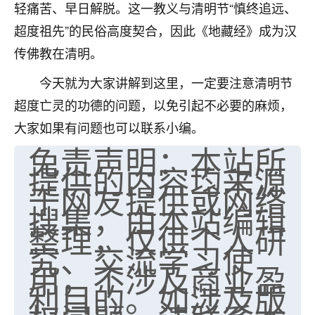
轻痛苦、早日解脱。这一教义与清明节“慎终追远、
七零老顽童
：我母亲前年离世，刚开始我经常
超度祖先”的民俗高度契合，因此《地藏经》成为汉
做梦梦见她，后来也是朋友介绍，找到慧来老
传佛教在清明。
师，安排了超度法事，做梦再也没有梦到过
了，一开始是半信半疑的，图个心安，给亡母
今天就为大家讲解到这里，一定要注意清明节
超度，现在看来，人不信也不行。
超度亡灵的功德的问题，以免引起不必要的麻烦，
11
2天前 来自云南
大家如果有问题也可以联系小编。
免责声明：本站所
优秀的张同学
提供的内容均来源
老师收徒吗？？我对这些很感兴趣
15
于网友提供或网络
2天前 来自山西
搜集，由本站编辑
整理，仅供个人研
究、交流学习使
用，不涉及商业盈
利目的。如涉及版