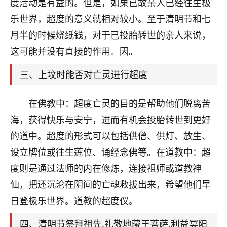
天爷会给你好好上一课的。一命二运三风水，
度活动是有益的。但是，如果已故亲人已经往生极
哪样不服都不行！
乐世界，超度的意义就相对较小。至于清明节和七
平安是福
：我也是每年找老师化太岁，看年
月半的时候烧纸钱，对于已投胎转世的亲人来说，
卦，认识老师3年了，都是缘分啊！
这可能并没有直接的作用。因。
19
17分钟前 来自湖北
三、上坟时能否对亡灵进行超度
心若莲花
我是做餐饮的，这两年，生意屡屡受挫，店开一家关
在佛教中：超度亡灵的目的是帮助他们脱离苦
一家，要么生意不好，生意好的就出事。前些年攒的
海，获得快乐与安宁，进而有机会投胎转世到更好
家底快败光了，真是倒霉！我也想找人看看到底怎么
回事？
的道中。超度的形式可以包括供僧、供灯、放生、
设立牌位或往生莲位、诵经念佛等。在道教中：超
鹿森
：你可以找老师看看，人有时不服命不行
度则是通过法师的内在修炼，连接祖师或道教神
啊！
太阳当空赵
：我也做餐饮的，生意不算大，但
仙，把还沉沦在阴间的亡魂救拔出来，希望他们早
是我从找店开始都是找慧来老师跟进的，选
日登极乐世界。道教的超度仪。
址、风水、还有开业日子，哪哪都看了，虽然
大环境不好，但是我家生意还可以，前几天又
四、清明节祭拜祖先,礼敬地藏王菩萨,利益冥阳