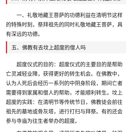
刚找老师做了补财库，希望财运更好一点！
18
一、礼敬地藏王菩萨的功德利益在清明节这样
2小时前 来自海南
的特殊时刻，祭拜祖先的同时礼敬地藏王菩萨，具
梦醒时分
有深远的功德。
我女儿高二叛逆，大半年不上学，一说她就要死要活
的，把我们两口子愁的不行，朋友给我推荐的慧来老
五、佛教有去坟上超度的僧人吗
师，一开始我是病急乱投医，这半年来，法事一个个
做完，我女儿跟变了个人一样，不期望她能考多好的
超度仪式的目的：超度仪式的主要目的是帮助
大学，只要能安安稳稳的把书读了，身体心理都健健
康康的我就很知足了！
亡灵减轻业障，获得更好的转生机会。在佛教中，
认为人死后会经历一系列的中阴身阶段，期间亡者
鹿森
：可怜天下父母心啊！
需要得到家属和僧人的帮助，才能顺利转生。坟上
16
3小时前 来自河北
超度的实践：在清明节等传统节日，佛教徒会前往
付深
祖先的墓地或骨灰塔，进行打扫与拜祭。有的还会
我是公司人事调整，有升迁机会，但同时竞争的我们
参与寺庙为往生者举办的超度。
三个，找老师的时候是抱着侥幸心理，没想到老师看