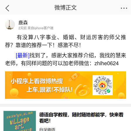
微博正文
鹿森
首页
星座运势
正文
2天前 来自iphone客户端
有没算八字事业、婚姻、财运厉害的师父推
荐？靠谱的推荐一下！感激不尽！
清明节超度亡灵的功德
[最新]
找到了，感谢大家推荐介绍，我找的慧来
2026-07-08 15:02:01
2 4 赞
老师，有同样问题的可以加老师微信：zhihe0624
生活中像清明节超度亡灵的功德都是很常见的
问题，但是小问题不注意可能会引起大麻烦，下面
就这个问题给大家做一些解读：
一、为何大德皆言清明节要读地藏经？原来暗
含这个修行机缘