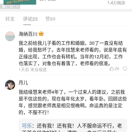
1.超度亡者的殊胜功德《地藏经》以孝道与救
度亡灵为核心，是佛陀为报母恩而宣说。地藏菩萨
转发
评论23
赞89
以“地狱不空，誓不成佛”的宏愿著称，其愿力能超拔
海纳百川
已故亲人、历代宗亲及一切亡灵脱离苦难。清明节
我之前给我儿子看的工作和婚姻，30了一直没有结
作为祭祖追思的传统节日，诵经回向可助亡者离苦
婚，给我愁坏了。去年找慧来老师看的，说是年底有
得乐，与节日习俗高度契合，成为超度亡灵的殊胜
正缘出现，工作也会有转机。当年的12月初，工作
也落实了，对象也有着落了，老师看的很准。
法门。2.化解冤亲债业经中指出，众生累世造
26
1天前 来自福建
二、如果已过世的亲人已经投胎转世,清明节,七
月儿
月半给他们烧纸钱,对他们还。
我结缘慧来老师4年了，一个过来人的建议，之前我
是不信这些的，现在每年化太岁，看年卦。回顾这些
超度亡灵是帮助他们改善投胎后生活的一种方
年，感觉跟老师真是相见恨晚啊。命运真的是注定
的，不服不行！
式。超度不仅能够提供精神上的慰藉，还能在一定
程度上改善他们的生活状况。因此，频繁地进行超
可乐
：还有我！还有我！人不服命运不行，老