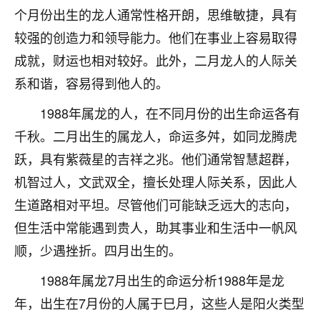
个月份出生的龙人通常性格开朗，思维敏捷，具有
不由人！
较强的创造力和领导能力。他们在事业上容易取得
9
1天前 来自四川
成就，财运也相对较好。此外，二月龙人的人际关
金白水清
系和谐，容易得到他人的。
我也想找老师看看，有没有人给个联系方式的啊？
1988年属龙的人，在不同月份的出生命运各有
鹿森
：慧来老师微信：gjsy0624
千秋。二月出生的属龙人，命运多舛，如同龙腾虎
跃，具有紫薇星的吉祥之兆。他们通常智慧超群，
12
1天前 来自江西
机智过人，文武双全，擅长处理人际关系，因此人
青春168
生道路相对平坦。尽管他们可能缺乏远大的志向，
我也想要，我也想要！
但生活中常能遇到贵人，助其事业和生活中一帆风
15
2天前 来自山西
顺，少遇挫折。四月出生的。
Jessica李
1988年属龙7月出生的命运分析1988年是龙
老师做不做超度法事？我想给我奶奶做超度，她今年
年，出生在7月份的人属于巳月，这些人是阳火类型
刚去世了。