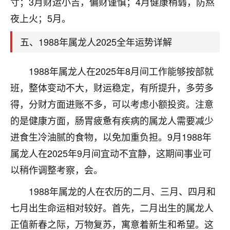
寸；3月财运小吉，偏财谨慎；4月健康稍弱，防熬
着我晋升有望，我半信半疑的按照老师建议，做了化
太岁还有一个发钱粮，本来年前的人事调整，拖到年
夜上火；5月。
后，我以为都没戏了，结果开年一上班，开会提拔升
职第一个就是我，职务无所谓，主要是底薪加了
五、1988年属龙人2025全年运势详解
3000，非常开心，无论如何，感恩感谢！🙏🏻
1988年属龙人在2025年8月间工作能够按部就
鹿森
：恭喜升职加薪！！，请客吗？�
班，整体变动不大，财运稳定，有所提升，多劳多
32
12小时前 来自北京
得，分财方面进账不多，可以考虑小额投资。注意
心心相印
的是健康方面，肠胃疲惫有疾病的属龙人需要减少
我身体不太好，总是病病殃殃的，去检查又没什么大
进食生冷油腻的食物，以免加重负担。9月1988年
问题，反正就是不舒服。中医西医看遍了，找不到问
属龙人在2025年9月间宜动不宜静，这期间事业可
题，后来无意中看到有人推荐慧来老师，跟老师聊过
以稍作调整考察，会。
之后，心情豁然开朗，也听老师建议，处理了一些因
果问题。今年以来，身体比以前好多，主要是心情好
1988年属龙的人在农历的二月、三月、四月和
了，老师说境随心转，现在深有体会了。
七月出生命运相对较好。首先，二月出生的属龙人
鹿森
：是的，其实跟老师聊过之后，最大的感
正值新春之际，万物复苏，寓意着新生和希望。这
触，首先就是心态会变好，万般皆是命，半点