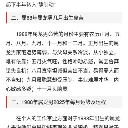
天爷会给你好好上一课的。一命二运三风水，
起下半年转入“静制动”
哪样不服都不行！
平安是福
：我也是每年找老师化太岁，看年
二、属88年属龙男几月出生命苦
卦，认识老师3年了，都是缘分啊！
19
1988年属龙男命苦的月份主要有农历正月、五
17分钟前 来自湖北
月、八月、九月、十一月和十二月。正月出生的属
心若莲花
龙男家宅运势薄弱，与父母关系冷淡，从小独立，
我是做餐饮的，这两年，生意屡屡受挫，店开一家关
难有依靠；五月火气旺，性格冲动易怒，常因鲁莽
一家，要么生意不好，生意好的就出事。前些年攒的
家底快败光了，真是倒霉！我也想找人看看到底怎么
错失良机；八月直率坦诚但言出不当，易得罪人而
回事？
不自知；九月虽聪慧却受压制，事业难展才华，内
鹿森
：你可以找老师看看，人有时不服命不行
心敏感多疑；十一月头脑灵。
啊！
三、1988年属龙男2025年每月运势及运程
太阳当空赵
：我也做餐饮的，生意不算大，但
是我从找店开始都是找慧来老师跟进的，选
址、风水、还有开业日子，哪哪都看了，虽然
在个人的工作事业方面对于1988年出生的属龙
大环境不好，但是我家生意还可以，前几天又
人来说他们总是能够表现的非常积极，特别是对于