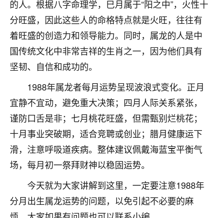
的人。根据八字命理学，巳月属于“阳之中”，火性十
七零老顽童
：我母亲前年离世，刚开始我经常
分旺盛，因此这些人的命格特点就是火旺，往往有
做梦梦见她，后来也是朋友介绍，找到慧来老
着旺盛的创造力和领导能力。同时，属龙的人是中
师，安排了超度法事，做梦再也没有梦到过
了，一开始是半信半疑的，图个心安，给亡母
国传统文化中非常吉祥的生肖之一，因为他们具有
超度，现在看来，人不信也不行。
坚韧、自信和成功的。
11
2天前 来自云南
1988年属龙者每月运势呈现波浪式变化。正月
宜静不宜动，避免重大决策；四月人际关系紧张，
优秀的张同学
谨防口舌是非；七月桃花旺盛，但需甄别烂桃花；
老师收徒吗？？我对这些很感兴趣
15
2天前 来自山西
十月事业突破期，适合竞聘或创业；腊月健康运下
滑，注意呼吸道疾病。整体建议佩戴海蓝宝平衡气
场，每月初一祭拜财神以稳固运势。
今天就为大家讲解到这里，一定要注意1988年
分月出生属龙运势的问题，以免引起不必要的麻
烦，大家如果有问题也可以联系小编。