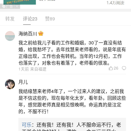
转发
评论23
赞89
生活中像1988年分月出生属龙运势都是很常见
的问题，但是小问题不注意可能会引起大麻烦，下
海纳百川
面就这个问题给大家做一些解读：
我之前给我儿子看的工作和婚姻，30了一直没有结
婚，给我愁坏了。去年找慧来老师看的，说是年底有
一、1988龙每月运势详细分析
正缘出现，工作也会有转机。当年的12月初，工作
也落实了，对象也有着落了，老师看的很准。
26
1天前 来自福建
1988年属龙人2026年每月运势呈现稳中有进、
先紧后松的特点。正月到三月，事业节奏平缓但需
月儿
防口舌是非，财运受人情支出影响略显紧张，感情
我结缘慧来老师4年了，一个过来人的建议，之前我
家庭温馨却易因琐事摩擦；健康上注意防寒与肠胃
是不信这些的，现在每年化太岁，看年卦。回顾这些
年，感觉跟老师真是相见恨晚啊。命运真的是注定
调理。四月至六月，贵人运增强，尤其五月午火助
的，不服不行！
势，职场易获支持或晋升机会，正财增长明显，但
可乐
：还有我！还有我！人不服命运不行，老
情绪波动大，需防范心火过旺及与伴侣争执。七月