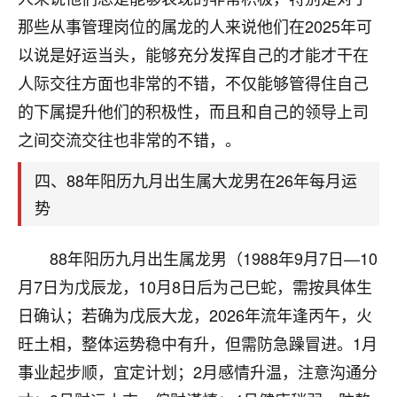
刚找老师做了补财库，希望财运更好一点！
那些从事管理岗位的属龙的人来说他们在2025年可
18
2小时前 来自海南
以说是好运当头，能够充分发挥自己的才能才干在
人际交往方面也非常的不错，不仅能够管得住自己
梦醒时分
的下属提升他们的积极性，而且和自己的领导上司
我女儿高二叛逆，大半年不上学，一说她就要死要活
的，把我们两口子愁的不行，朋友给我推荐的慧来老
之间交流交往也非常的不错，。
师，一开始我是病急乱投医，这半年来，法事一个个
做完，我女儿跟变了个人一样，不期望她能考多好的
四、88年阳历九月出生属大龙男在26年每月运
大学，只要能安安稳稳的把书读了，身体心理都健健
势
康康的我就很知足了！
鹿森
：可怜天下父母心啊！
88年阳历九月出生属龙男（1988年9月7日—10
月7日为戊辰龙，10月8日后为己巳蛇，需按具体生
16
3小时前 来自河北
日确认；若确为戊辰大龙，2026年流年逢丙午，火
付深
旺土相，整体运势稳中有升，但需防急躁冒进。1月
我是公司人事调整，有升迁机会，但同时竞争的我们
事业起步顺，宜定计划；2月感情升温，注意沟通分
三个，找老师的时候是抱着侥幸心理，没想到老师看