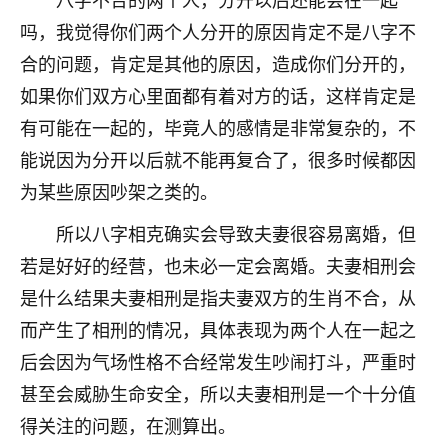
不由人！
吗，我觉得你们两个人分开的原因肯定不是八字不
合的问题，肯定是其他的原因，造成你们分开的，
9
1天前 来自四川
如果你们双方心里面都有着对方的话，这样肯定是
金白水清
有可能在一起的，毕竟人的感情是非常复杂的，不
我也想找老师看看，有没有人给个联系方式的啊？
能说因为分开以后就不能再复合了，很多时候都因
鹿森
：慧来老师微信：gjsy0624
为某些原因吵架之类的。
12
所以八字相克确实会导致夫妻很容易离婚，但
1天前 来自江西
若是好好的经营，也未必一定会离婚。夫妻相刑会
青春168
是什么结果夫妻相刑是指夫妻双方的生肖不合，从
我也想要，我也想要！
而产生了相刑的情况，具体表现为两个人在一起之
15
2天前 来自山西
后会因为气场性格不合经常发生吵闹打斗，严重时
Jessica李
甚至会威胁生命安全，所以夫妻相刑是一个十分值
老师做不做超度法事？我想给我奶奶做超度，她今年
得关注的问题，在测算出。
刚去世了。