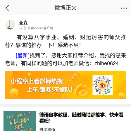
微博正文
鹿森
首页
生活杂谈
正文
2天前 来自iphone客户端
有没算八字事业、婚姻、财运厉害的师父推
荐？靠谱的推荐一下！感激不尽！
两个人的八字不合还相克分开了好吗？
[最新]
找到了，感谢大家推荐介绍，我找的慧来
2026-07-08 13:23:14
19 8 赞
老师，有同样问题的可以加老师微信：zhihe0624