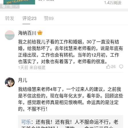
转发
评论23
赞89
生活中像两个人的八字不合还相克分开了好
吗？都是很常见的问题，但是小问题不注意可能会
海纳百川
引起大麻烦，下面就这个问题给大家做一些解读：
我之前给我儿子看的工作和婚姻，30了一直没有结
婚，给我愁坏了。去年找慧来老师看的，说是年底有
一、两个人八字相克在一起不结婚行不行？
正缘出现，工作也会有转机。当年的12月初，工作
也落实了，对象也有着落了，老师看的很准。
26
1天前 来自福建
因为每一个人都有自己的生辰八字，而在八字
命运学之中，存在着另外一个方面的问题，也就是
月儿
八字相克，如果说两个人八字相克的话，那么所产
我结缘慧来老师4年了，一个过来人的建议，之前我
生的影响肯定是负面的，如果说发生在两个人的婚
是不信这些的，现在每年化太岁，看年卦。回顾这些
年，感觉跟老师真是相见恨晚啊。命运真的是注定
姻感情之中，那么更是特别难的一件事情还是要提
的，不服不行！
前化解的。八字相克在一起不结婚好不好八字不
可乐
：还有我！还有我！人不服命运不行，老
合，最后也未必不能结婚。先父和家母的八字就明