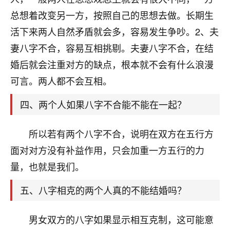
刚找老师做了补财库，希望财运更好一点！
总想着改变另一方，按照自己的思想去做。长期生
18
2小时前 来自海南
活下来两人自然矛盾就会多，容易发生争吵。2、夫
妻八字不合，容易互相挑剔。夫妻八字不合，在结
梦醒时分
婚后就会注重对方的缺点，根本就不会有什么浪漫
我女儿高二叛逆，大半年不上学，一说她就要死要活
的，把我们两口子愁的不行，朋友给我推荐的慧来老
可言。两人都不会互相。
师，一开始我是病急乱投医，这半年来，法事一个个
做完，我女儿跟变了个人一样，不期望她能考多好的
四、两个人如果八字不合能不能在一起？
大学，只要能安安稳稳的把书读了，身体心理都健健
康康的我就很知足了！
所以若有两个八字不合，说明在双方在五行方
鹿森
：可怜天下父母心啊！
面对对方没有补益作用，只会加重一方五行的力
量，也就是我们。
16
3小时前 来自河北
五、八字相克的两个人真的不能结婚吗？
付深
我是公司人事调整，有升迁机会，但同时竞争的我们
男女双方的八字如果显示相互克制，这可能意
三个，找老师的时候是抱着侥幸心理，没想到老师看