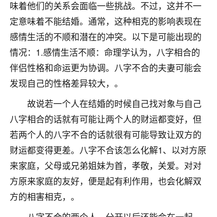
着我晋升有望，我半信半疑的按照老师建议，做了化
味着他们的关系会面临一些挑战。不过，这并不一
太岁还有一个发钱粮，本来年前的人事调整，拖到年
定意味着不能结婚。通常，这种相克的影响表现在
后，我以为都没戏了，结果开年一上班，开会提拔升
职第一个就是我，职务无所谓，主要是底薪加了
感情生活的不顺和潜在的冲突。以下是可能出现的
3000，非常开心，无论如何，感恩感谢！🙏🏻
情况：1.感情生活不顺：命理学认为，八字相合的
伴侣性格和命运更为协调。八字不合的夫妻可能会
鹿森
：恭喜升职加薪！！，请客吗？�
发现自己的性格差异较大，。
32
12小时前 来自北京
故说若一个人在结婚的时候自己找对象与自己
心心相印
八字相合的话就有可能让两个人的财运都变好，但
我身体不太好，总是病病殃殃的，去检查又没什么大
若两个人的八字不合的话就很有可能导致让双方的
问题，反正就是不舒服。中医西医看遍了，找不到问
财运都变得更差。八字不合该怎么化解1、以对方原
题，后来无意中看到有人推荐慧来老师，跟老师聊过
之后，心情豁然开朗，也听老师建议，处理了一些因
来家庭，父母或兄弟姐妹为首，孝敬，关爱。对对
果问题。今年以来，身体比以前好多，主要是心情好
方原来家庭的友好，便是起有利作用，也会化解双
了，老师说境随心转，现在深有体会了。
方的相害相克，。
鹿森
：是的，其实跟老师聊过之后，最大的感
八字不合的两个人，分开以后还能会在一起
触，首先就是心态会变好，万般皆是命，半点