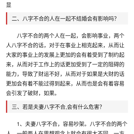
天爷会给你好好上一课的。一命二运三风水，
显
哪样不服都不行！
平安是福
：我也是每年找老师化太岁，看年
二、八字不合的人在一起不结婚会有影响吗？
卦，认识老师3年了，都是缘分啊！
19
八字不合的两个人在一起，会影响事业，两个
17分钟前 来自湖北
人八字不合的话，对于在事业上相克起来，从而让
心若莲花
大家的事业上的发展上更加的会有着受到了制约起
我是做餐饮的，这两年，生意屡屡受挫，店开一家关
来，从而对于工作上的话更加受到了一定的阻碍的
一家，要么生意不好，生意好的就出事。前些年攒的
家底快败光了，真是倒霉！我也想找人看看到底怎么
能力，导致了财运不好，从而对于如果是大财的话
回事？
更加会有着不能过得到起来，从而也是会有着容易
鹿森
：你可以找老师看看，人有时不服命不行
会引发了破财，如果。
啊！
三、若是夫妻八字不合,会有什么危害？
太阳当空赵
：我也做餐饮的，生意不算大，但
是我从找店开始都是找慧来老师跟进的，选
址、风水、还有开业日子，哪哪都看了，虽然
1、夫妻八字不合，容易吵架。八字不合的两个
大环境不好，但是我家生意还可以，前几天又
人，一般两人在思想观念上就会有很大不同，一方