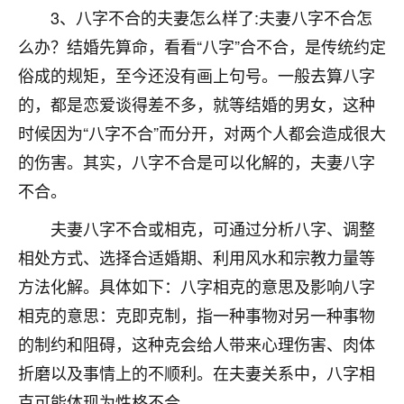
3、八字不合的夫妻怎么样了:夫妻八字不合怎
七零老顽童
：我母亲前年离世，刚开始我经常
么办？结婚先算命，看看“八字”合不合，是传统约定
做梦梦见她，后来也是朋友介绍，找到慧来老
师，安排了超度法事，做梦再也没有梦到过
俗成的规矩，至今还没有画上句号。一般去算八字
了，一开始是半信半疑的，图个心安，给亡母
的，都是恋爱谈得差不多，就等结婚的男女，这种
超度，现在看来，人不信也不行。
时候因为“八字不合”而分开，对两个人都会造成很大
11
2天前 来自云南
的伤害。其实，八字不合是可以化解的，夫妻八字
不合。
优秀的张同学
老师收徒吗？？我对这些很感兴趣
夫妻八字不合或相克，可通过分析八字、调整
15
2天前 来自山西
相处方式、选择合适婚期、利用风水和宗教力量等
方法化解。具体如下：八字相克的意思及影响八字
相克的意思：克即克制，指一种事物对另一种事物
的制约和阻碍，这种克会给人带来心理伤害、肉体
折磨以及事情上的不顺利。在夫妻关系中，八字相
克可能体现为性格不合、。