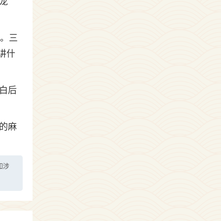
龙
了。三
讲什
白后
的麻
如涉