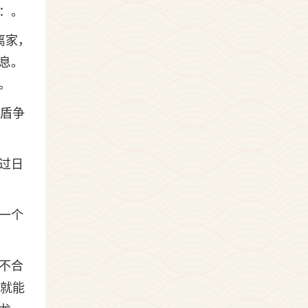
：。
离家，
息。
。
矛盾争
过日
一个
不合
分就能