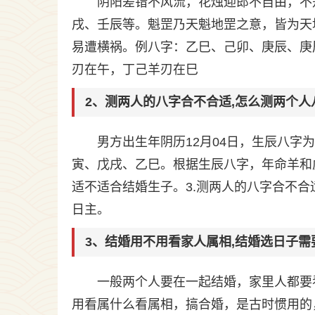
阴阳差错不风流，花烛迎郎不自由，不
戌、壬辰等。魁罡乃天魁地罡之意，皆为天
易遭横祸。例八字：乙巳、己卯、庚辰、庚
刃在午，丁己羊刃在巳
2、测两人的八字合不合适,怎么测两个人
男方出生年阴历12月04日，生辰八字
寅、戊戌、乙巳。根据生辰八字，年命羊和
适不适合结婚生子。3.测两人的八字合不
日主。
3、结婚用不用看家人属相,结婚选日子
一般两个人要在一起结婚，家里人都要
用看属什么看属相，搞合婚，是古时惯用的