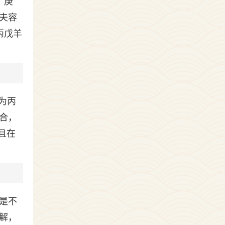
、庚
夫容
丙戊羊
为丙
合，
且在
是不
解，