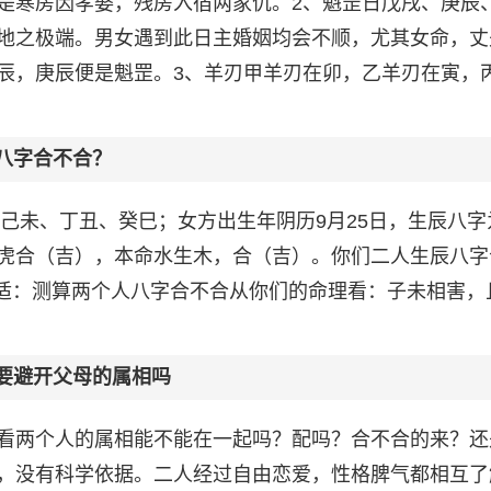
是寒房因孝娶，残房入宿两家仇。2、魁罡日戊戌、庚辰
地之极端。男女遇到此日主婚姻均会不顺，尤其女命，丈
辰，庚辰便是魁罡。3、羊刃甲羊刃在卯，乙羊刃在寅，
八字合不合？
为己未、丁丑、癸巳；女方出生年阴历9月25日，生辰八字
虎合（吉），本命水生木，合（吉）。你们二人生辰八字
合适：测算两个人八字合不合从你们的命理看：子未相害，
需要避开父母的属相吗
看两个人的属相能不能在一起吗？配吗？合不合的来？还
，没有科学依据。二人经过自由恋爱，性格脾气都相互了