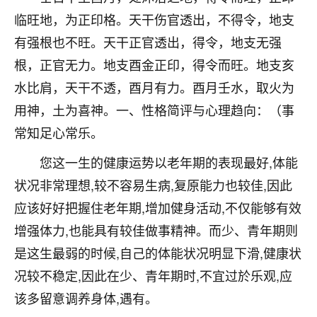
刚找老师做了补财库，希望财运更好一点！
临旺地，为正印格。天干伤官透出，不得令，地支
18
2小时前 来自海南
有强根也不旺。天干正官透出，得令，地支无强
根，正官无力。地支酉金正印，得令而旺。地支亥
梦醒时分
水比肩，天干不透，酉月有力。酉月壬水，取火为
我女儿高二叛逆，大半年不上学，一说她就要死要活
的，把我们两口子愁的不行，朋友给我推荐的慧来老
用神，土为喜神。一、性格简评与心理趋向：（事
师，一开始我是病急乱投医，这半年来，法事一个个
常知足心常乐。
做完，我女儿跟变了个人一样，不期望她能考多好的
大学，只要能安安稳稳的把书读了，身体心理都健健
您这一生的健康运势以老年期的表现最好,体能
康康的我就很知足了！
状况非常理想,较不容易生病,复原能力也较佳,因此
鹿森
：可怜天下父母心啊！
应该好好把握住老年期,增加健身活动,不仅能够有效
增强体力,也能具有较佳做事精神。而少、青年期则
16
3小时前 来自河北
是这生最弱的时候,自己的体能状况明显下滑,健康状
付深
况较不稳定,因此在少、青年期时,不宜过於乐观,应
我是公司人事调整，有升迁机会，但同时竞争的我们
该多留意调养身体,遇有。
三个，找老师的时候是抱着侥幸心理，没想到老师看