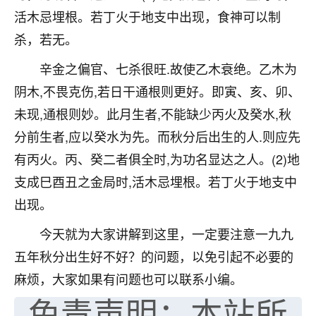
活木忌埋根。若丁火于地支中出现，食神可以制
七零老顽童
：我母亲前年离世，刚开始我经常
做梦梦见她，后来也是朋友介绍，找到慧来老
杀，若无。
师，安排了超度法事，做梦再也没有梦到过
辛金之偏官、七杀很旺.故使乙木衰绝。乙木为
了，一开始是半信半疑的，图个心安，给亡母
超度，现在看来，人不信也不行。
阴木,不畏克伤,若日干通根则更好。即寅、亥、卯、
未现,通根则妙。此月生者,不能缺少丙火及癸水,秋
11
2天前 来自云南
分前生者,应以癸水为先。而秋分后出生的人.则应先
优秀的张同学
有丙火。丙、癸二者俱全时,为功名显达之人。(2)地
老师收徒吗？？我对这些很感兴趣
支成巳酉丑之金局时,活木忌埋根。若丁火于地支中
15
2天前 来自山西
出现。
今天就为大家讲解到这里，一定要注意一九九
五年秋分出生好不好？的问题，以免引起不必要的
麻烦，大家如果有问题也可以联系小编。
免责声明：本站所