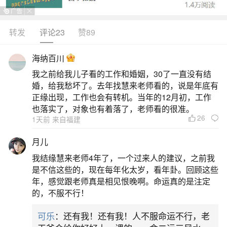
转发
评论23
赞89
生活中像一九九五年秋分出生好不好？都是很
常见的问题，但是小问题不注意可能会引起大麻
海纳百川
烦，下面就这个问题给大家做一些解读：
我之前给我儿子看的工作和婚姻，30了一直没有结
婚，给我愁坏了。去年找慧来老师看的，说是年底有
1、“95年农历8月16阴历10月10上午10点女属
正缘出现，工作也会有转机。当年的12月初，工作
猪的命”
也落实了，对象也有着落了，老师看的很准。
26
1天前 来自福建
2、有财星和驿马,做事容易得到收益,且适合做
月儿
交通,运输,买卖,资讯方面的职业。3、命带空亡与桃
我结缘慧来老师4年了，一个过来人的建议，之前我
花,心灵手巧，可成为不错的艺人。4、四柱正财强
是不信这些的，现在每年化太岁，看年卦。回顾这些
年，感觉跟老师真是相见恨晚啊。命运真的是注定
于偏财者，若经商，宜开门市店为好。5、柱中合
的，不服不行！
多，人缘好，朋友关系及群众关系较好，有一定的
可乐
：还有我！还有我！人不服命运不行，老
领导艺术，适合协调辅助领导工作和信访接待工作