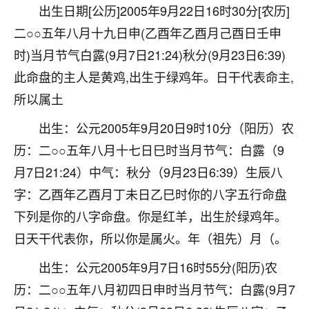
着我晋升有望，我半信半疑的按照老师建议，做了化
出生日期[公历]2005年9月22日16时30分[农历]
太岁还有一个发钱粮，本来年前的人事调整，拖到年
二○○五年八月十九日申(乙酉年乙酉月己酉日壬申
后，我以为都没戏了，结果开年一上班，开会提拔升
职第一个就是我，职务无所谓，主要是底薪加了
时)当月节气白露(9月7日21:24)秋分(9月23日6:39)
3000，非常开心，无论如何，感恩感谢！🙏🏻
此命盘的主人是黄鸡,出生于绿鸡年。日干代表命主,
鹿森
：恭喜升职加薪！！，请客吗？�
所以属土
出生：公元2005年9月20日9时10分（阳历）农
32
12小时前 来自北京
历：二○○五年八月十七日巳时当月节气：白露（9
心心相印
月7日21:24）中气：秋分（9月23日6:39）生辰八
我身体不太好，总是病病殃殃的，去检查又没什么大
字：乙酉年乙酉月丁未日乙巳时你的八字五行命盘
问题，反正就是不舒服。中医西医看遍了，找不到问
题，后来无意中看到有人推荐慧来老师，跟老师聊过
下列是你的八字命盘。你是红羊，出生於绿鸡年。
之后，心情豁然开朗，也听老师建议，处理了一些因
日天干代表你，所以你是属火。年（祖先）月（。
果问题。今年以来，身体比以前好多，主要是心情好
了，老师说境随心转，现在深有体会了。
出生：公元2005年9月7日16时55分(阳历)农
历：二○○五年八月初四日申时当月节气：白露(9月7
鹿森
：是的，其实跟老师聊过之后，最大的感
触，首先就是心态会变好，万般皆是命，半点