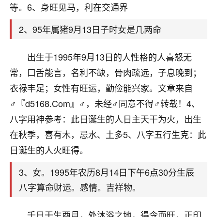
天爷会给你好好上一课的。一命二运三风水，
等。6、身旺见马，利在交通界
哪样不服都不行！
平安是福
：我也是每年找老师化太岁，看年
2、95年属猪9月13日子时女是几两命
卦，认识老师3年了，都是缘分啊！
出生于1995年9月13日的人性格的人喜怒无
19
17分钟前 来自湖北
常，口舌能言，名利不缺，骨肉疏远，子息晚到；
心若莲花
衣禄丰足；女性有旺运，勤俭能兴家。文章来自
我是做餐饮的，这两年，生意屡屡受挫，店开一家关
♂『d5168.Com』♂，未经♂同意不得♂转载！4、
一家，要么生意不好，生意好的就出事。前些年攒的
家底快败光了，真是倒霉！我也想找人看看到底怎么
八字用神参考：此日诞生的人日主天干为火，出生
回事？
在秋季，喜有木，忌水、土多5、八字五行生克：此
日诞生的人火旺得。
鹿森
：你可以找老师看看，人有时不服命不行
啊！
3、女。1995年农历8月14日下午6点30分生辰
太阳当空赵
：我也做餐饮的，生意不算大，但
是我从找店开始都是找慧来老师跟进的，选
八字算命财运。感情。吉祥物。
址、风水、还有开业日子，哪哪都看了，虽然
大环境不好，但是我家生意还可以，前几天又
壬日干生酉月，处沐浴之地，得令而旺，正印