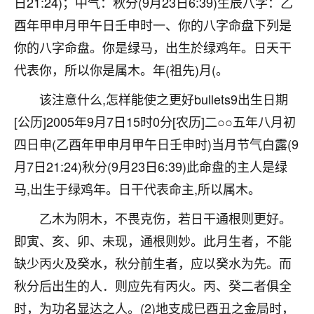
日21:24)；中气：秋分(9月23日6:39)生辰八字：乙
不由人！
酉年甲申月甲午日壬申时一、你的八字命盘下列是
9
你的八字命盘。你是绿马，出生於绿鸡年。日天干
1天前 来自四川
代表你，所以你是属木。年(祖先)月(。
金白水清
该注意什么,怎样能使之更好bullets9出生日期
我也想找老师看看，有没有人给个联系方式的啊？
[公历]2005年9月7日15时0分[农历]二○○五年八月初
鹿森
：慧来老师微信：gjsy0624
四日申(乙酉年甲申月甲午日壬申时)当月节气白露(9
12
1天前 来自江西
月7日21:24)秋分(9月23日6:39)此命盘的主人是绿
马,出生于绿鸡年。日干代表命主,所以属木。
青春168
我也想要，我也想要！
乙木为阴木，不畏克伤，若日干通根则更好。
15
2天前 来自山西
即寅、亥、卯、未现，通根则妙。此月生者，不能
缺少丙火及癸水，秋分前生者，应以癸水为先。而
Jessica李
秋分后出生的人．则应先有丙火。丙、癸二者俱全
老师做不做超度法事？我想给我奶奶做超度，她今年
刚去世了。
时，为功名显达之人。(2)地支成巳酉丑之金局时，