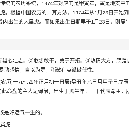
国传统的农历系统，1974年对应的是甲寅年，寅是地支中
虎。根据中国农历的计算方法，1974年从1月23日开始到
间段内出生的人属虎。而如果出生日期早于1月23日，则属
，有雄心壮志。②敢想敢干，勇于开拓。③热情大方，顽强
易动感情，自以为是，稍微有点孤傲任性。
30分[农历]一九七四年正月初一日辰(癸丑年乙丑月甲子日戊辰
18:50)此命盘的主人是绿鼠，出生于黑牛年。日干代表命主，
该是好运气一生的。
后属虎