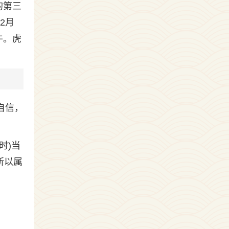
的第三
2月
牛。虎
自信，
时)当
所以属