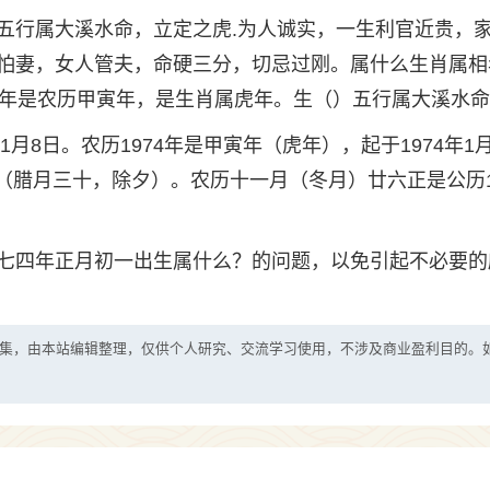
五行属大溪水命，立定之虎.为人诚实，一生利官近贵，
怕妻，女人管夫，命硬三分，切忌过刚。属什么生肖属相
肖年是农历甲寅年，是生肖属虎年。生（）五行属大溪水
月8日。农历1974年是甲寅年（虎年），起于1974年1月
日（腊月三十，除夕）。农历十一月（冬月）廿六正是公历1
七四年正月初一出生属什么？的问题，以免引起不必要的
集，由本站编辑整理，仅供个人研究、交流学习使用，不涉及商业盈利目的。