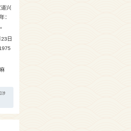
家道兴
年：
命。
23日
975
麻
如涉