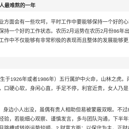
虎人最难熬的一年
业方面会有一些坎坷，平时工作中要能够保持一个好的心
保持一个好的工作状态。农历2月运势在农历2月份86年
工作中不仅能够有非常积极的表现而且整体的发展能够更
生于1926年或者1986年）五行属炉中火命，山林之虎。
，口硬心软，身闲心直，手足不停，利官近贵，女人乃是
，身边小人出没，虽偶有贵人相助但易被蒙蔽双眼。不过8
经验，若能细心观察、谨慎发言，多与团队沟通，下半年
月跳槽或转岗运势较顺。2.财富方面：以保守为主，正财