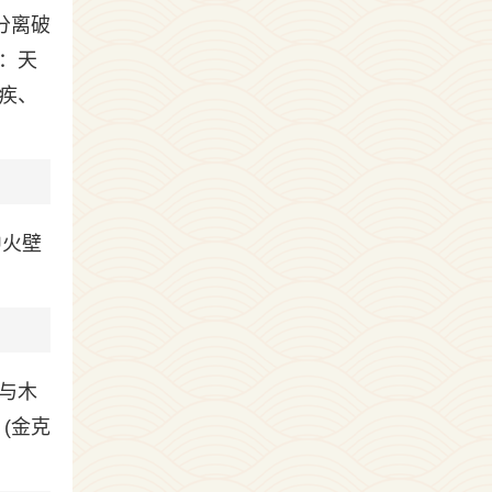
分离破
：天
疾、
中火壁
与木
(金克