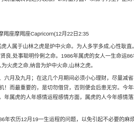
摩羯座Capricorn(12月22日2:35
生的属虎人属于山林之虎是炉中火命。为人多学多成,心性耿直
贤良,处事聪明伶俐之命。1986年属虎的女人一生命运86
人为火虎之命,纳音为炉中火命,山林之虎。
、六月及九月；在这几个月期间必须小心理财，尽量减省
机！而最重要的，是切勿借贷，否则便会后患无穷。今年
。年属虎的人年感情运程感情方面，属虎的人今年感情落
6年农历12月19一生运程的问题，以免引起不必要的麻