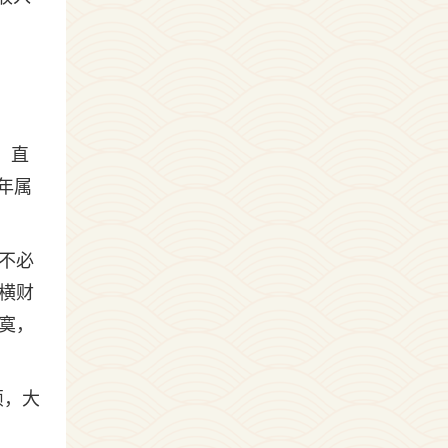
。直
年属
不必
横财
寞，
烦，大