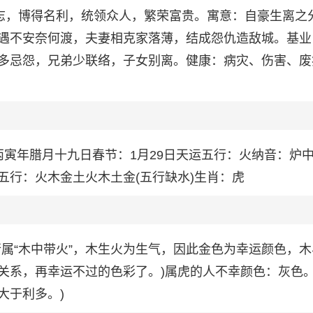
得志，博得名利，统领众人，繁荣富贵。寓意：自豪生离之
遇不安奈何渡，夫妻相克家落薄，结成怨仇造敌城。基业
多忌怨，兄弟少联络，子女别离。健康：病灾、伤害、废
历：丙寅年腊月十九日春节：1月29日天运五行：火纳音：炉
五行：火木金土火木土金(五行缺水)生肖：虎
属“木中带火”，木生火为生气，因此金色为幸运颜色，木
关系，再幸运不过的色彩了。)属虎的人不幸颜色：灰色。
大于利多。)