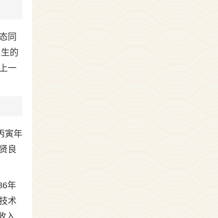
态同
出生的
上一
丙寅年
贤良
6年
技术
收入