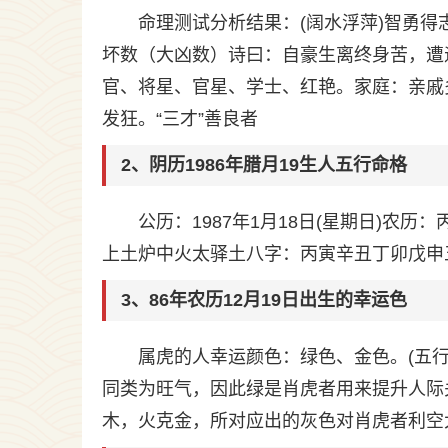
命理测试分析结果：(阔水浮萍)智勇
坏数（大凶数）诗曰：自豪生离终身苦，遭
官、将星、官星、学士、红艳。家庭：亲戚
发狂。“三才”善良者
2、阴历1986年腊月19生人五行命格
公历：1987年1月18日(星期日)农
上土炉中火太驿土八字：丙寅辛丑丁卯戊申
3、86年农历12月19日出生的幸运色
属虎的人幸运颜色：绿色、金色。(五行
同类为旺气，因此绿是肖虎者用来提升人际
木，火克金，所对应出的灰色对肖虎者利空