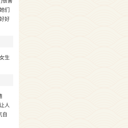
们很害
她们
好好
女生
随
让人
气自