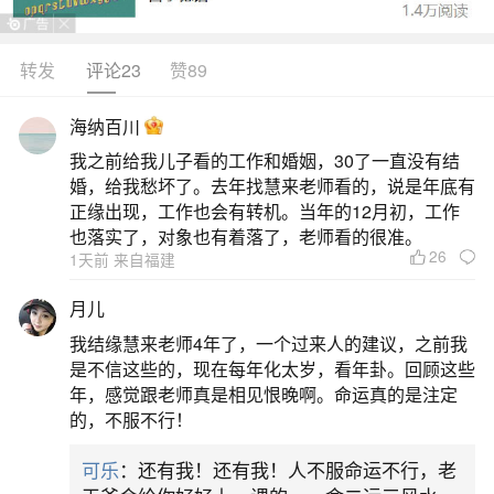
回升，财运稳中有升，但需防小人暗中作梗。进入
马年，犯太岁影响消退，“文昌”吉星加持，思维更清
转发
评论23
赞89
晰，学习或技能提升事半功倍。从事财务、法律、
海纳百川
技术类工作的人易获认可，升职或接新项目机会增
我之前给我儿子看的工作和婚姻，30了一直没有结
多。部分人有异地发展、出差驻外或开分店的动
婚，给我愁坏了。去年找慧来老师看的，说是年底有
向，驿马带财，动中生利。财运方面虽无暴富之
正缘出现，工作也会有转机。当年的12月初，工作
也落实了，对象也有着落了，老师看的很准。
象，
26
1天前 来自福建
2、腊月出生属猴的人命运如何？腊月的猴为什
月儿
么不好？
我结缘慧来老师4年了，一个过来人的建议，之前我
是不信这些的，现在每年化太岁，看年卦。回顾这些
属猴腊月出生肖猴丑月(即阳历01月5/6日至02
年，感觉跟老师真是相见恨晚啊。命运真的是注定
的，不服不行！
月4/5日)生：扳星是贵人，聪明日日新，僧道多才
子，文艺显达人。猴人生于腊月，小寒之时，大雪
可乐
：还有我！还有我！人不服命运不行，老