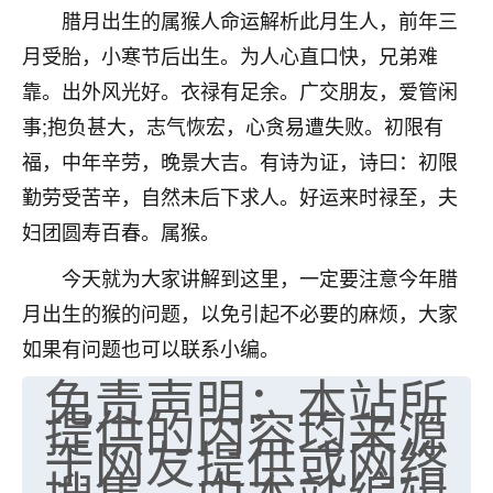
腊月出生的属猴人命运解析此月生人，前年三
七零老顽童
：我母亲前年离世，刚开始我经常
月受胎，小寒节后出生。为人心直口快，兄弟难
做梦梦见她，后来也是朋友介绍，找到慧来老
师，安排了超度法事，做梦再也没有梦到过
靠。出外风光好。衣禄有足余。广交朋友，爱管闲
了，一开始是半信半疑的，图个心安，给亡母
事;抱负甚大，志气恢宏，心贪易遭失败。初限有
超度，现在看来，人不信也不行。
福，中年辛劳，晚景大吉。有诗为证，诗曰：初限
11
2天前 来自云南
勤劳受苦辛，自然未后下求人。好运来时禄至，夫
妇团圆寿百春。属猴。
优秀的张同学
老师收徒吗？？我对这些很感兴趣
今天就为大家讲解到这里，一定要注意今年腊
15
2天前 来自山西
月出生的猴的问题，以免引起不必要的麻烦，大家
如果有问题也可以联系小编。
免责声明：本站所
提供的内容均来源
于网友提供或网络
搜集，由本站编辑