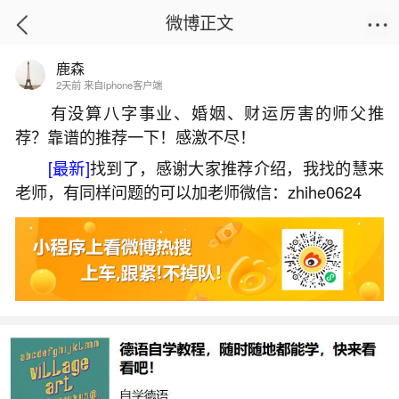
微博正文
鹿森
首页
生活杂谈
正文
2天前 来自iphone客户端
有没算八字事业、婚姻、财运厉害的师父推
荐？靠谱的推荐一下！感激不尽！
今年腊月出生的猴
[最新]
找到了，感谢大家推荐介绍，我找的慧来
2026-07-07 15:51:48
6 5 赞
老师，有同样问题的可以加老师微信：zhihe0624
生活中像今年腊月出生的猴都是很常见的问
题，但是小问题不注意可能会引起大麻烦，下面就
这个问题给大家做一些解读：
1、1992腊月属猴的今年的运势和财运如何
1992年腊月出生的属猴人2026年整体运势平稳