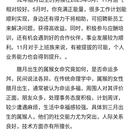
不由人！
相对较好。5月时，你充满正能量，很多工作计划能
顺利实现，身边还有得力干将相助，可招聘新员工
9
1天前 来自四川
来解决问题，获得高收益。同时，积极参与应酬培
金白水清
训，还有机会遇到好的合作伙伴，事业发展较为顺
我也想找老师看看，有没有人给个联系方式的啊？
利。11月对于上班族来说，有被提拔的可能，个人
鹿森
：慧来老师微信：gjsy0624
业务能力也会得到提升。。
腊月出生的属猴女命究竟如何，是否命运多
12
1天前 来自江西
舛，民间说法各异。在传统命理学中，属猴的女性
青春168
腊月出生，通常被认为命运多福，周围人对其评价
我也想要，我也想要！
正面，朋友众多，处理事务态度积极，计划周详，
15
2天前 来自山西
较少遭遇麻烦，生活中幸福感较强。具体到三月出
Jessica李
生的属猴人，他们的社交能力尤为突出，人际关系
老师做不做超度法事？我想给我奶奶做超度，她今年
良好，技术方面亦有所擅长。
刚去世了。