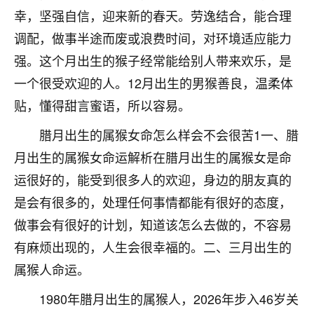
刚找老师做了补财库，希望财运更好一点！
幸，坚强自信，迎来新的春天。劳逸结合，能合理
18
2小时前 来自海南
调配，做事半途而废或浪费时间，对环境适应能力
强。这个月出生的猴子经常能给别人带来欢乐，是
梦醒时分
一个很受欢迎的人。12月出生的男猴善良，温柔体
我女儿高二叛逆，大半年不上学，一说她就要死要活
的，把我们两口子愁的不行，朋友给我推荐的慧来老
贴，懂得甜言蜜语，所以容易。
师，一开始我是病急乱投医，这半年来，法事一个个
腊月出生的属猴女命怎么样会不会很苦1一、腊
做完，我女儿跟变了个人一样，不期望她能考多好的
大学，只要能安安稳稳的把书读了，身体心理都健健
月出生的属猴女命运解析在腊月出生的属猴女是命
康康的我就很知足了！
运很好的，能受到很多人的欢迎，身边的朋友真的
鹿森
：可怜天下父母心啊！
是会有很多的，处理任何事情都能有很好的态度，
做事会有很好的计划，知道该怎么去做的，不容易
16
3小时前 来自河北
有麻烦出现的，人生会很幸福的。二、三月出生的
付深
属猴人命运。
我是公司人事调整，有升迁机会，但同时竞争的我们
1980年腊月出生的属猴人，2026年步入46岁关
三个，找老师的时候是抱着侥幸心理，没想到老师看