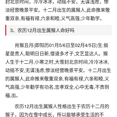
天爷会给你好好上一课的。一命二运三风水，
封北京时间，冷冷冰冰，动摇不安，无谋浅虑，惨
哪样不服都不行！
淡经营晚景平安。十二月出生的属猴人,此命推来敬
平安是福
：我也是每年找老师化太岁，看年
重双亲,有福有禄,六亲和睦,义气高强,少年勤学。
卦，认识老师3年了，都是缘分啊！
3、农历12月出生属猴人命好吗
19
17分钟前 来自湖北
心若莲花
肖猴丑月(即阳历01月5/6日至02月4/5日)生:扳
我是做餐饮的，这两年，生意屡屡受挫，店开一家关
星是贵人,聪明日日新,僧道多才子,文艺显达人。猴
一家，要么生意不好，生意好的就出事。前些年攒的
人生于十二月,小寒之时,大雪封北京时间,冷冷冰冰,
家底快败光了，真是倒霉！我也想找人看看到底怎么
回事？
动摇不安,无谋浅虑,惨淡经营晚景平安。十二月出生
的属猴人,此命推来敬重双亲,有福有禄,六亲和睦,义
鹿森
：你可以找老师看看，人有时不服命不行
气高强,少年勤学有功名,忠孝双全,心中无毒,不贵则
啊！
太阳当空赵
：我也做餐饮的，生意不算大，但
福,出。
是我从找店开始都是找慧来老师跟进的，选
址、风水、还有开业日子，哪哪都看了，虽然
农历12月出生属猴人性格出生于农历十二月的
大环境不好，但是我家生意还可以，前几天又
猴子，因为在雪中成长，所以能够承受生活的不