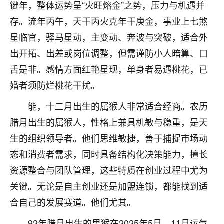
着我晋升有望，我半信半疑的按照老师建议，做了化
键年，整体运势呈“火旺熔金”之势，压力与机遇并
太岁还有一个发钱粮，本来年前的人事调整，拖到年
存。流年丙午，天干丙火克年干庚金，事业上七煞
后，我以为都没戏了，结果开年一上班，开会提拔升
星临官，驿马星动，主变动、奔波与突破，适合外
职第一个就是我，职务无所谓，主要是底薪加了
3000，非常开心，无论如何，感恩感谢！🙏🏻
出开拓、出差或岗位调整，但需谨防小人暗算、口
舌是非。感情方面红艳星现，单身者易遇桃花，已
鹿森
：恭喜升职加薪！！，请客吗？�
婚者须防烂桃花干扰。
32
12小时前 来自北京
能，十二月出生的属猴人非常适合经商。农历
心心相印
腊月出生的属猴人，性格上兼具机敏与稳重，是天
我身体不太好，总是病病殃殃的，去检查又没什么大
生的组织领导者。他们思维敏捷，善于捕捉市场动
问题，反正就是不舒服。中医西医看遍了，找不到问
态和消费者需求，同时具备结构化决策能力，擅长
题，后来无意中看到有人推荐慧来老师，跟老师聊过
之后，心情豁然开朗，也听老师建议，处理了一些因
资源整合与团队管理，这些特质在创业过程中尤为
果问题。今年以来，身体比以前好多，主要是心情好
关键。无论是自主创业还是加盟连锁，都能找到适
了，老师说境随心转，现在深有体会了。
合自己的发展赛道。他们尤其。
鹿森
：是的，其实跟老师聊过之后，最大的感
92年腊月出生的男猴在2025年5月、11月运气
触，首先就是心态会变好，万般皆是命，半点