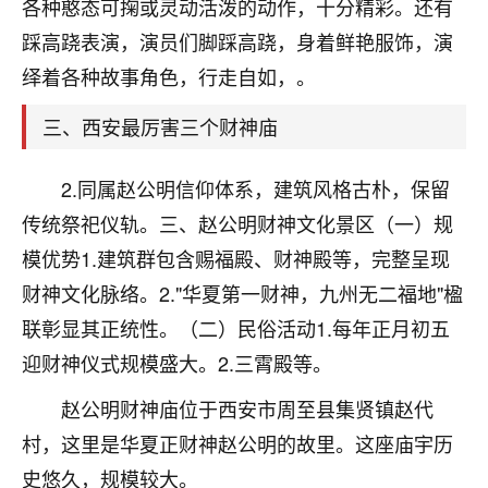
天爷会给你好好上一课的。一命二运三风水，
各种憨态可掬或灵动活泼的动作，十分精彩。还有
哪样不服都不行！
踩高跷表演，演员们脚踩高跷，身着鲜艳服饰，演
平安是福
：我也是每年找老师化太岁，看年
绎着各种故事角色，行走自如，。
卦，认识老师3年了，都是缘分啊！
三、西安最厉害三个财神庙
19
17分钟前 来自湖北
心若莲花
2.同属赵公明信仰体系，建筑风格古朴，保留
我是做餐饮的，这两年，生意屡屡受挫，店开一家关
传统祭祀仪轨。三、赵公明财神文化景区（一）规
一家，要么生意不好，生意好的就出事。前些年攒的
模优势1.建筑群包含赐福殿、财神殿等，完整呈现
家底快败光了，真是倒霉！我也想找人看看到底怎么
回事？
财神文化脉络。2."华夏第一财神，九州无二福地"楹
联彰显其正统性。（二）民俗活动1.每年正月初五
鹿森
：你可以找老师看看，人有时不服命不行
迎财神仪式规模盛大。2.三霄殿等。
啊！
太阳当空赵
：我也做餐饮的，生意不算大，但
赵公明财神庙位于西安市周至县集贤镇赵代
是我从找店开始都是找慧来老师跟进的，选
址、风水、还有开业日子，哪哪都看了，虽然
村，这里是华夏正财神赵公明的故里。这座庙宇历
大环境不好，但是我家生意还可以，前几天又
史悠久，规模较大。