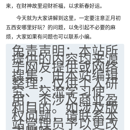
来，在财神故里迎财祈福，以求新春好运。
不由人！
今天就为大家讲解到这里，一定要注意正月初
9
1天前 来自四川
五西安哪里好玩？的问题，以免引起不必要的麻
金白水清
烦，大家如果有问题也可以联系小编。
我也想找老师看看，有没有人给个联系方式的啊？
免责声明：本站所
提供的内容均来源
鹿森
：慧来老师微信：gjsy0624
于网友提供或网络
12
1天前 来自江西
搜集，由本站编辑
整理，仅供个人研
青春168
究、交流学习使
我也想要，我也想要！
用，不涉及商业盈
15
2天前 来自山西
利目的。如涉及版
Jessica李
权问题，请联系本
站管理员予以更改
老师做不做超度法事？我想给我奶奶做超度，她今年
刚去世了。