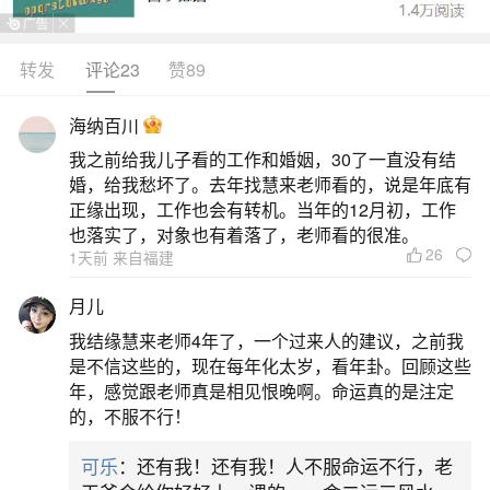
动时间从2026年1月23日持续至3月3日，正月初五
正处于活动期间。活动亮点丰富，有舞狮表演，能
转发
评论23
赞89
感受传统民俗的热闹氛围；财神巡游带来新年的财
海纳百川
运祝福；皮影戏展现民间艺术的独特魅力；新春花
我之前给我儿子看的工作和婚姻，30了一直没有结
市与新春市集可购买到各类特色年货和纪念品；新
婚，给我愁坏了。去年找慧来老师看的，说是年底有
春剪纸秀能欣赏到精美的剪纸艺术，适合全家一起
正缘出现，工作也会有转机。当年的12月初，工作
也落实了，对象也有着落了，老师看的很准。
前往体验。幸福林带：
26
1天前 来自福建
二、正月初五西安周边那里有社火
月儿
我结缘慧来老师4年了，一个过来人的建议，之前我
正月初五西安周边有不少地方会举办社火活
是不信这些的，现在每年化太岁，看年卦。回顾这些
动，以下为你介绍一些可能的地点：一、周至水街
年，感觉跟老师真是相见恨晚啊。命运真的是注定
的，不服不行！
1.社火特色：这里的社火表演形式多样，有舞龙舞
狮，巨龙在舞龙者的操控下翻腾跳跃，狮子则做出
可乐
：还有我！还有我！人不服命运不行，老