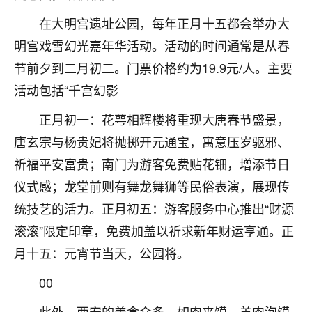
刚找老师做了补财库，希望财运更好一点！
在大明宫遗址公园，每年正月十五都会举办大
18
2小时前 来自海南
明宫戏雪幻光嘉年华活动。活动的时间通常是从春
梦醒时分
节前夕到二月初二。门票价格约为19.9元/人。主要
我女儿高二叛逆，大半年不上学，一说她就要死要活
活动包括“千宫幻影
的，把我们两口子愁的不行，朋友给我推荐的慧来老
正月初一：花萼相辉楼将重现大唐春节盛景，
师，一开始我是病急乱投医，这半年来，法事一个个
做完，我女儿跟变了个人一样，不期望她能考多好的
唐玄宗与杨贵妃将抛掷开元通宝，寓意压岁驱邪、
大学，只要能安安稳稳的把书读了，身体心理都健健
祈福平安富贵；南门为游客免费贴花钿，增添节日
康康的我就很知足了！
仪式感；龙堂前则有舞龙舞狮等民俗表演，展现传
鹿森
：可怜天下父母心啊！
统技艺的活力。正月初五：游客服务中心推出“财源
16
滚滚”限定印章，免费加盖以祈求新年财运亨通。正
3小时前 来自河北
月十五：元宵节当天，公园将。
付深
00
我是公司人事调整，有升迁机会，但同时竞争的我们
三个，找老师的时候是抱着侥幸心理，没想到老师看
此外，西安的美食众多，如肉夹馍、羊肉泡馍