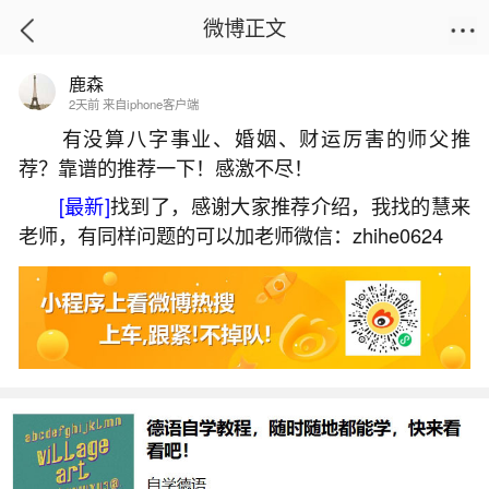
微博正文
鹿森
首页
生活杂谈
正文
2天前 来自iphone客户端
有没算八字事业、婚姻、财运厉害的师父推
荐？靠谱的推荐一下！感激不尽！
正月初五西安哪里好玩？
[最新]
找到了，感谢大家推荐介绍，我找的慧来
2026-07-07 11:18:27
8 8 赞
老师，有同样问题的可以加老师微信：zhihe0624
生活中像正月初五西安哪里好玩？都是很常见
的问题，但是小问题不注意可能会引起大麻烦，下
面就这个问题给大家做一些解读：
一、西安初五去哪里玩比较好
西安初五可以去以下地方游玩：西安荟聚：活