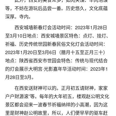
着我晋升有望，我半信半疑的按照老师建议，做了化
太岁还有一个发钱粮，本来年前的人事调整，拖到年
等，不妨在游玩后品尝一番。历史悠久，文化底蕴
后，我以为都没戏了，结果开年一上班，开会提拔升
深厚。寺内。
职第一个就是我，职务无所谓，主要是底薪加了
3000，非常开心，无论如何，感恩感谢！🙏🏻
西安城墙新春灯会活动时间：2023年1月28日
至3月10日地点：西安城墙景区特色：点灯、挂灯、
鹿森
：恭喜升职加薪！！，请客吗？�
祈福、历史传统世园新春民俗文化灯会活动时间：
32
12小时前 来自北京
2023年1月20日至3月6日（腊月十五至正月三十）
心心相印
地点：陕西省西安市世园会特色：传统与现代结合
我身体不太好，总是病病殃殃的，去检查又没什么大
的灯会展示大明宫·光影嘉年华活动时间：2023年1
问题，反正就是不舒服。中医西医看遍了，找不到问
月28日至3月。
题，后来无意中看到有人推荐慧来老师，跟老师聊过
之后，心情豁然开朗，也听老师建议，处理了一些因
在西安送财神可以的。正月初五请财神，家家
果问题。今年以来，身体比以前好多，主要是心情好
户户财源滚”等。每年的大年初五，楼观赵公明文化
了，老师说境随心转，现在深有体会了。
景区都会迎来一波春节祈福纳祥的小高潮，因为这
鹿森
：是的，其实跟老师聊过之后，最大的感
里是财神赵公明故里，所以，人们便早早的驱车赶
触，首先就是心态会变好，万般皆是命，半点